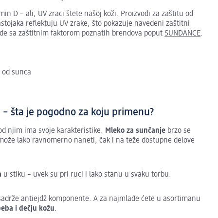
 D – ali, UV zraci štete našoj koži. Proizvodi za zaštitu od
astojaka reflektuju UV zrake, što pokazuje navedeni zaštitni
ode sa zaštitnim faktorom poznatih brendova poput
SUNDANCE
.
u od sunca
di – šta je pogodno za koju primenu?
od njim ima svoje karakteristike.
Mleko za sunčanje
brzo se
, može lako ravnomerno naneti, čak i na teže dostupne delove
ca
u stiku – uvek su pri ruci i lako stanu u svaku torbu.
ebi sadrže antiejdž komponente. A za najmlađe ćete u asortimanu
eba i dečju kožu
.