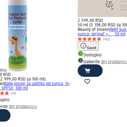
2.599,00 RSD
50 ml (5.198,00 RSD za 10
Beauty of Joseon
Relif Sun
sunca: pirinač +..., 50 ml
(162)
Savet
Dostupno
Izaberite
dm prodavnic
nicu
00 RSD
(2.999,00 RSD za 100 ml)
io
Baby losion za zaštitu od sunca, 0+
 SPF50, 100 ml
(10)
tupno
erite
dm prodavnicu