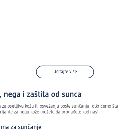
Učitajte više
, nega i zaštita od sunca
a za osetljivu kožu ili osveženju posle sunčanja: otkrićemo šta
arijante za negu kože možete da pronađete kod nas!
ima za sunčanje