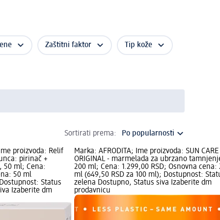
mene
Zaštitni faktor
Tip kože
Sortirati prema:
Ime proizvoda: Relif
Marka: AFRODITA; Ime proizvoda: SUN CARE
unca: pirinač +
ORIGINAL - marmelada za ubrzano tamnjenj
, 50 ml; Cena:
200 ml; Cena: 1.299,00 RSD; Osnovna cena:
na: 50 ml
ml (649,50 RSD za 100 ml); Dostupnost: Stat
 Dostupnost: Status
zelena Dostupno, Status siva Izaberite dm
iva Izaberite dm
prodavnicu