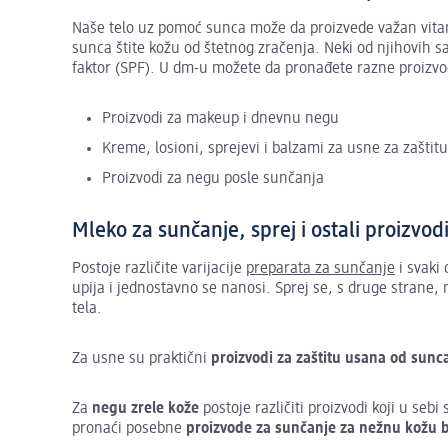
Naše telo uz pomoć sunca može da proizvede važan vitamin
sunca štite kožu od štetnog zračenja. Neki od njihovih s
faktor (SPF). U dm-u možete da pronađete razne proizv
Proizvodi za makeup i dnevnu negu
Kreme, losioni, sprejevi i balzami za usne za zaštit
Proizvodi za negu posle sunčanja
Mleko za sunčanje, sprej i ostali proizvo
Postoje različite varijacije
preparata za sunčanje
i svaki 
upija i jednostavno se nanosi. Sprej se, s druge strane
tela.
Za usne su praktični
proizvodi za zaštitu usana od sun
Za
negu zrele kože
postoje različiti proizvodi koji u s
pronaći posebne
proizvode za sunčanje za nežnu kožu b