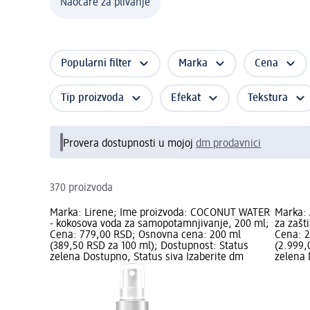
Naočare za plivanje
Popularni filter
Marka
Cena
Tip proizvoda
Efekat
Tekstura
Provera dostupnosti u mojoj
dm prodavnici
370 proizvoda
Marka: Lirene; Ime proizvoda: COCONUT WATER
Marka: 
- kokosova voda za samopotamnjivanje, 200 ml;
za zašt
Cena: 779,00 RSD; Osnovna cena: 200 ml
Cena: 2
(389,50 RSD za 100 ml); Dostupnost: Status
(2.999,
zelena Dostupno, Status siva Izaberite dm
zelena 