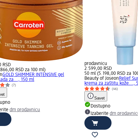
prodavnicu
0 RSD
2.599,00 RSD
(866,00 RSD za 100 ml)
50 ml (5.198,00 RSD za 10
en
GOLD SHIMMER INTENSIVE gel
Beauty of Joseon
Relief Su
da za..., 150 ml
krema za zaštitu kože..., 
(7)
(46)
vet
Savet
tupno
Dostupno
erite
dm prodavnicu
Izaberite
dm prodavnic