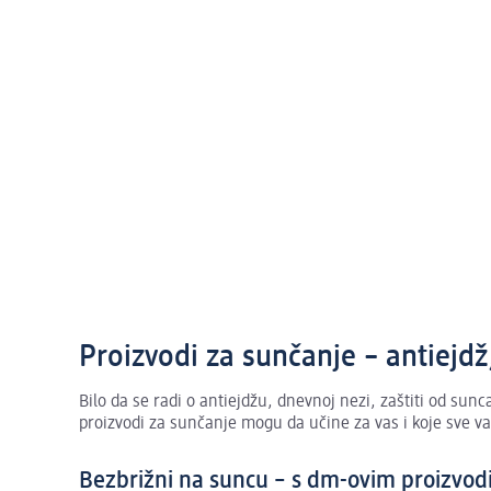
Proizvodi za sunčanje – antiejdž
Bilo da se radi o antiejdžu, dnevnoj nezi, zaštiti od sunc
proizvodi za sunčanje mogu da učine za vas i koje sve v
Bezbrižni na suncu – s dm-ovim proizvod