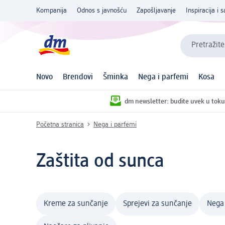
Kompanija
Odnos s javnošću
Zapošljavanje
Inspiracija i s
Pretražite
Novo
Brendovi
Šminka
Nega i parfemi
Kosa
dm newsletter: budite uvek u toku
Početna stranica
Nega i parfemi
Zaštita od sunca
Kreme za sunčanje
Sprejevi za sunčanje
Nega