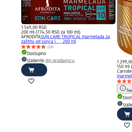
1.549,00 RSD
200 ml (774,50 RSD za 100 ml)
AFRODITA
SUN CARE TROPICAL marmelada za
zaštitu od sunca i..., 200 ml
(23)
Dostupno
Izaberite
dm prodavnicu
1.299,0
150 ml 
Carrot
marmela
Sa
Dos
Izab