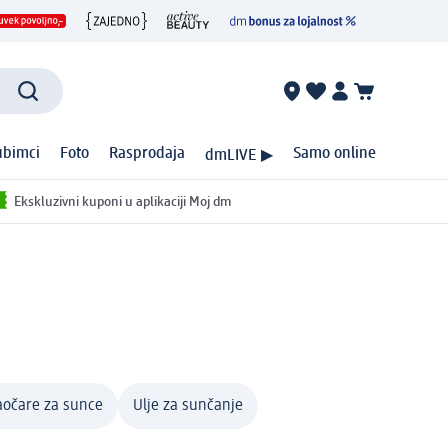
ubimci
Foto
Rasprodaja
Samo online
dmLIVE ▶
Ekskluzivni kuponi u aplikaciji Moj dm
očare za sunce
Ulje za sunčanje