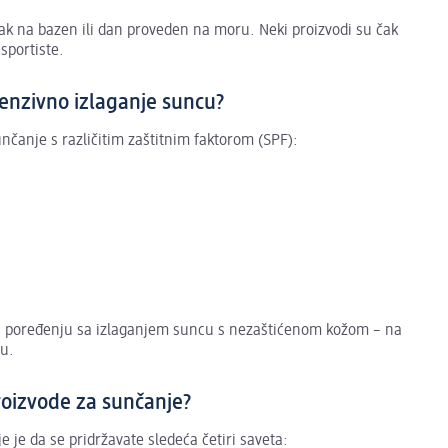
ak na bazen ili dan proveden na moru. Neki proizvodi su čak
 sportiste.
ntenzivno izlaganje suncu?
čanje s različitim zaštitnim faktorom (SPF):
u poređenju sa izlaganjem suncu s nezaštićenom kožom – na
cu.
roizvode za sunčanje?
e je da se pridržavate sledeća četiri saveta: