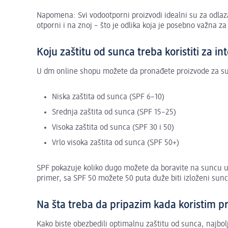
Napomena: Svi vodootporni proizvodi idealni su za odlaz
otporni i na znoj – što je odlika koja je posebno važna za
Koju zaštitu od sunca treba koristiti za i
U dm online shopu možete da pronađete proizvode za sun
Niska zaštita od sunca (SPF 6–10)
Srednja zaštita od sunca (SPF 15–25)
Visoka zaštita od sunca (SPF 30 i 50)
Vrlo visoka zaštita od sunca (SPF 50+)
SPF pokazuje koliko dugo možete da boravite na suncu 
primer, sa SPF 50 možete 50 puta duže biti izloženi sun
Na šta treba da pripazim kada koristim p
Kako biste obezbedili optimalnu zaštitu od sunca, najbolj