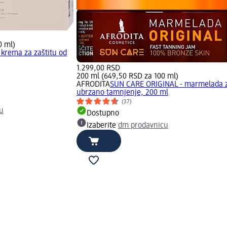
0 ml)
 krema za zaštitu od
1.299,00 RSD
200 ml (649,50 RSD za 100 ml)
AFRODITA
SUN CARE ORIGINAL - marmelada 
ubrzano tamnjenje, 200 ml
(37)
u
Dostupno
Izaberite
dm prodavnicu