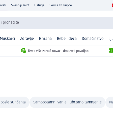
aveti
Svesniji život
Usluge
Servis za kupce
 i pronađite
Muškarci
Zdravlje
Ishrana
Bebe i deca
Domaćinstvo
Lj
Uvek više za vaš novac - dm uvek povoljno
 posle sunčanja
Samopotamnjivanje i ubrzano tamnjenje
Na