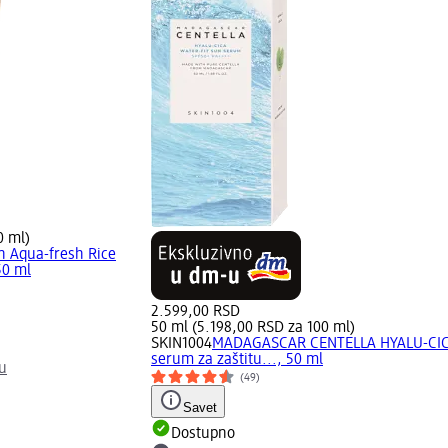
0 ml)
n Aqua-fresh Rice
50 ml
2.599,00 RSD
50 ml (5.198,00 RSD za 100 ml)
SKIN1004
MADAGASCAR CENTELLA HYALU-CI
serum za zaštitu..., 50 ml
u
(49)
Savet
Dostupno