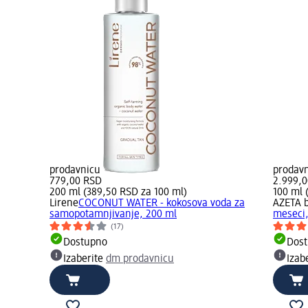
prodavnicu
prodav
779,00 RSD
2.999,
200 ml (389,50 RSD za 100 ml)
100 ml 
Lirene
COCONUT WATER - kokosova voda za
AZETA b
samopotamnjivanje, 200 ml
meseci,
(17)
Dostupno
Dos
Izaberite
dm prodavnicu
Izab