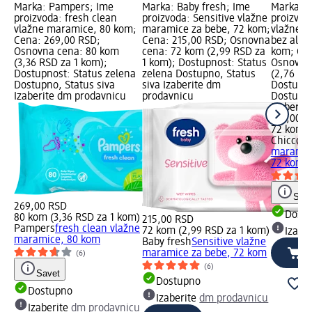
Marka: Pampers; Ime
Marka: Baby fresh; Ime
Marka: C
proizvoda: fresh clean
proizvoda: Sensitive vlažne
proizvod
vlažne maramice, 80 kom;
maramice za bebe, 72 kom;
vlažne m
Cena: 269,00 RSD;
Cena: 215,00 RSD; Osnovna
bez alko
Osnovna cena: 80 kom
cena: 72 kom (2,99 RSD za
kom; Cen
(3,36 RSD za 1 kom);
1 kom); Dostupnost: Status
Osnovna
Dostupnost: Status zelena
zelena Dostupno, Status
(2,76 RS
Dostupno, Status siva
siva Izaberite dm
Dostupno
Izaberite dm prodavnicu
prodavnicu
Dostupno
Izaberit
199,00 R
72 kom (
Chicco
Pa
maramice
72 kom
Save
269,00 RSD
Dost
80 kom (3,36 RSD za 1 kom)
215,00 RSD
Pampers
fresh clean vlažne
72 kom (2,99 RSD za 1 kom)
Izabe
maramice, 80 kom
Baby fresh
Sensitive vlažne
maramice za bebe, 72 kom
(6)
(6)
Savet
Dostupno
Dostupno
Izaberite
dm prodavnicu
Izaberite
dm prodavnicu