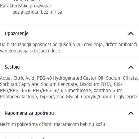
osetljiva koža
Karakteristike proizvoda:
bez alkohola, bez mirisa
Upozorenje
Da biste izbegli opasnost od gušenja i/ili davljenja, držite ambalažu
van domašaja odojčadi i dece.
Sastojci
Aqua, Citric Acid, PEG-40 Hydrogenated Castor Oil, Sodium Citrate,
Sorbitan Caprylate, Sodium Benzoate, Disodium EDTA, BIS-
PEG/PPG- 16/16 PEG/PPG-16/16 Dimethicone, Xanthan Gum,
Pentadecalactone, Dipropylene Glycol, Caprylic/Capric Triglyceride
Napomena za upotrebu
Nežnim pokretima očistiti maramicom bebinu kožu.