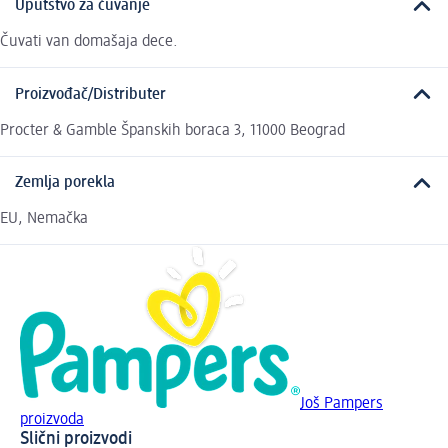
Uputstvo za čuvanje
Čuvati van domašaja dece.
Proizvođač/Distributer
Procter & Gamble Španskih boraca 3, 11000 Beograd
Zemlja porekla
EU, Nemačka
Još Pampers
proizvoda
Slični proizvodi