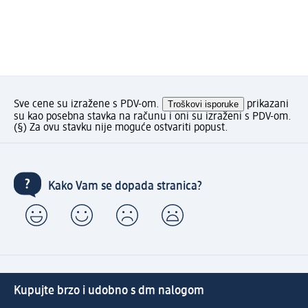
Sve cene su izražene s PDV-om.
Troškovi isporuke
prikazani
su kao posebna stavka na računu i oni su izraženi s PDV-om.
(§) Za ovu stavku nije moguće ostvariti popust.
Kako Vam se dopada stranica?
Kupujte brzo i udobno s dm nalogom