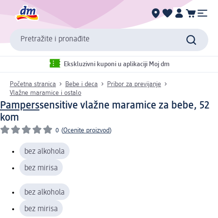
Pretražite i pronađite
Ekskluzivni kuponi u aplikaciji Moj dm
Početna stranica
Bebe i deca
Pribor za previjanje
Vlažne maramice i ostalo
Pampers
sensitive vlažne maramice za bebe, 52
kom
0
(
Ocenite proizvod
)
bez alkohola
bez mirisa
bez alkohola
bez mirisa