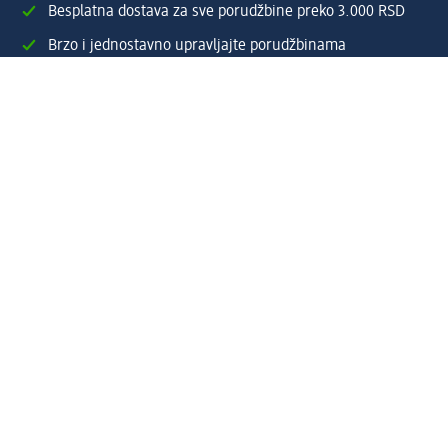
Besplatna dostava za sve porudžbine preko 3.000 RSD
Brzo i jednostavno upravljajte porudžbinama
Prijavite se za naš newsletter i uvek budite u toku sa
svim aktuelnostima
Napravite dm nalog
Pomoć
Servis za kupce
Načini & troškovi dostave
Povrat & zamene
Ispravno popunjavanje adrese za dostavu porudžbine
Poručivanje dm poklon-kartica za pravna lica
Kako da prepoznate lažne nagradne igre
Kompanija