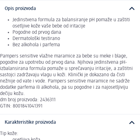
Opis proizvoda
Jedinstvena formula za balansiranje pH pomaže u zaštiti
osetljive kože vaše bebe od iritacije
Pogodne od prvog dana
Dermatološki testirano
Bez alkohola i parfema
Pampers sensitive vlažne maramice za bebe su meke i blage,
pogodne za upotrebu od prvog dana. Njihova jedinstvena pH-
izbalansirana formula pomaže u sprečavanju iritacije, a zaštitni
sastojci zadržavaju vlagu u koži. Klinički je dokazano da čisti
nežnije od vate i vode. Pampers sensitive maramice ne sadrže
dodatke parfema ili alkohola, pa su pogodne i za najosetljiviju
dečiju kožu.
dm broj proizvoda: 2436311
GTIN: 8001841041391
Karakteristike proizvoda
Tip kože: