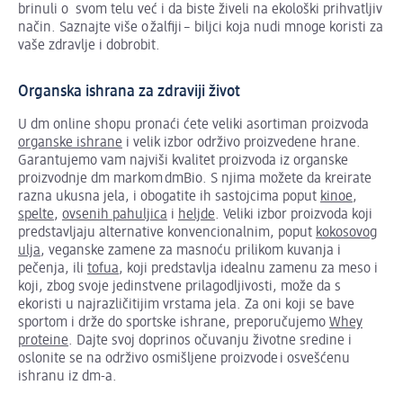
brinuli o svom telu već i da biste živeli na ekološki prihvatljiv
način. Saznajte više o žalfiji – biljci koja nudi mnoge koristi za
vaše zdravlje i dobrobit.
Organska ishrana za zdraviji život
U dm online shopu pronaći ćete veliki asortiman proizvoda
organske ishrane
i velik izbor održivo proizvedene hrane.
Garantujemo vam najviši kvalitet proizvoda iz organske
proizvodnje dm markom dmBio. S njima možete da kreirate
razna ukusna jela, i obogatite ih sastojcima poput
kinoe
,
spelte
,
ovsenih pahuljica
i
heljde
. Veliki izbor proizvoda koji
predstavljaju alternative konvencionalnim, poput
kokosovog
ulja
, veganske zamene za masnoću prilikom kuvanja i
pečenja, ili
tofua
, koji predstavlja idealnu zamenu za meso i
koji, zbog svoje jedinstvene prilagodljivosti, može da s
ekoristi u najrazličitijim vrstama jela. Za oni koji se bave
sportom i drže do sportske ishrane, preporučujemo
Whey
proteine
. Dajte svoj doprinos očuvanju životne sredine i
oslonite se na održivo osmišljene proizvode i osvešćenu
ishranu iz dm-a.