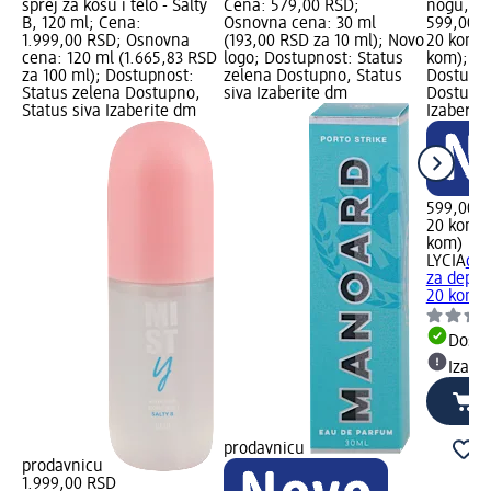
sprej za kosu i telo - Salty
Cena: 579,00 RSD;
nogu, 20
B, 120 ml; Cena:
Osnovna cena: 30 ml
599,00 R
1.999,00 RSD; Osnovna
(193,00 RSD za 10 ml); Novo
20 kom (
cena: 120 ml (1.665,83 RSD
logo; Dostupnost: Status
kom); No
za 100 ml); Dostupnost:
zelena Dostupno, Status
Dostupno
Status zelena Dostupno,
siva Izaberite dm
Dostupno
Status siva Izaberite dm
Izaberit
599,00 
20 kom (
kom)
LYCIA
del
za depila
20 kom
Dost
Izabe
prodavnicu
prodavnicu
1.999,00 RSD