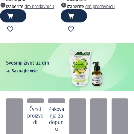
Izaberite
dm prodavnicu
Izaberite
dm prodavnicu
Svesniji život uz dm
Saznajte više
Čvrsti
Pakova
proizvo
nja za
di
dopun
u