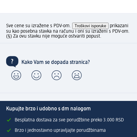
Sve cene su izražene s PDV-om.
Troškovi isporuke
prikazani
su kao posebna stavka na računu i oni su izraženi s PDV-om.
(§) Za ovu stavku nije moguće ostvariti popust.
Kako Vam se dopada stranica?
Kupujte brzo i udobno s dm nalogom
Besplatna dostava za sve porudžbine preko 3.000 RSD
Brzo i jednostavno upravljajte porudžbinama