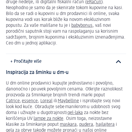
druge nedelje, ili digitalni fiskalni račun (
eRačun
).
Neophodno je samo da je skenirate tokom kupovine na kasi.
Bilo da se radi o kupovini u dm prodavnici ili online, svaka
kupovina vodi vas korak bliže ka novom ekskluzivnom
popustu. Za vaše mališane tu je i
babybonus
, vaš novi
porodični saputnik stoji vam na raspolaganju sa korisnim
sadržajem, brojnim kuponima i ekskluzivnim iznenađenjima.
Ceo dm u jednoj aplikaciji.
+ Pročitajte više
Inspiracija za šminku u dm-u
U dm online prodavnici kupujte jednostavno i povoljno,
danonoćno i po uvek povoljnim cenama. Otkrijte raznolikost
proizvoda za šminkanje brojnih trendi marki poput
Catrice
,
essence
,
Loreal
ili
Maybelline
i isprobajte svoj novi
look kod kuće. Obradujte sebe manikirom u udobnosti svog
doma i uživajte u dugotrajnosti
gel-laka
za nokte bez
korišćenja UV
lampe za nokte
. Osim toga, neizostavne
klasike za šminkanje poput
maskara
,
pudera
,
hajlajtera
i
gela za obrve
takođe možete pronaći u našoj online