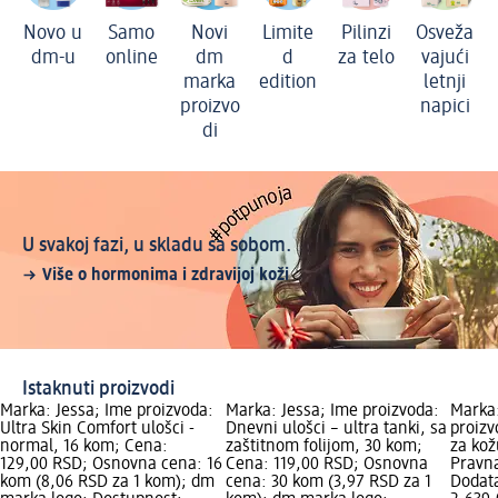
Novo u
Samo
Novi
Limite
Pilinzi
Osveža
dm-u
online
dm
d
za telo
vajući
marka
edition
letnji
proizvo
napici
di
U svakoj fazi, u skladu sa sobom.
Više o hormonima i zdravijoj koži
Istaknuti proizvodi
Marka: Jessa; Ime proizvoda:
Marka: Jessa; Ime proizvoda:
Marka
Ultra Skin Comfort ulošci -
Dnevni ulošci – ultra tanki, sa
proiz
normal, 16 kom; Cena:
zaštitnom folijom, 30 kom;
za kož
129,00 RSD; Osnovna cena: 16
Cena: 119,00 RSD; Osnovna
Pravna
kom (8,06 RSD za 1 kom); dm
cena: 30 kom (3,97 RSD za 1
Dodata