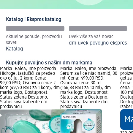
Katalog i Ekspres katalog
Aktuelne ponude, proizvodi i
Uvek više za vaš novac
saveti
dm uvek povoljno ekspres
Katalog
Kupujte povoljno s našim dm markama
Marka: Balea; Ime proizvoda:
Marka: Balea; Ime proizvoda:
Marka
Hidrogel Jastučići za predeo
Serum za lice niacinamid, 30
proizv
oko očiju, 2 kom; Cena:
ml; Cena: 499,00 RSD;
gel za
99,00 RSD; Osnovna cena: 2
Osnovna cena: 30 ml
Cena:
kom (49,50 RSD za 1 kom); dm
(166,33 RSD za 10 ml); dm
cena: 
marka logo; Dostupnost:
marka logo; Dostupnost:
100 ml
Status zelena Dostupno,
Status zelena Dostupno,
Dostup
Status siva Izaberite dm
Status siva Izaberite dm
Dostup
prodavnicu
prodavnicu
Izabe