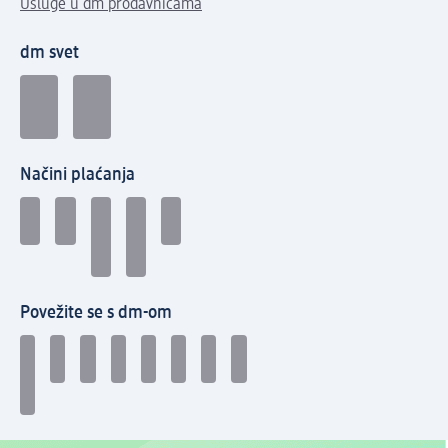
Usluge u dm prodavnicama
dm svet
Načini plaćanja
Povežite se s dm-om