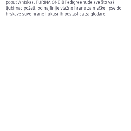
poput Whiskas, PURINA ONE ili Pedigree nude sve što vaš
ljubimac poželi, od najfinije vlažne hrane za mačke i pse do
hrskave suve hrane i ukusnih poslastica za glodare.