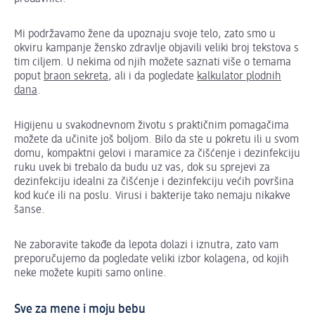
Mi podržavamo žene da upoznaju svoje telo, zato smo u
okviru kampanje žensko zdravlje objavili veliki broj tekstova s
tim ciljem. U nekima od njih možete saznati više o temama
poput
braon sekreta
, ali i da pogledate
kalkulator plodnih
dana
.
Higijenu u svakodnevnom životu s praktičnim pomagačima
možete da učinite još boljom. Bilo da ste u pokretu ili u svom
domu, kompaktni gelovi i maramice za čišćenje i dezinfekciju
ruku uvek bi trebalo da budu uz vas, dok su sprejevi za
dezinfekciju idealni za čišćenje i dezinfekciju većih površina
kod kuće ili na poslu. Virusi i bakterije tako nemaju nikakve
šanse.
Ne zaboravite takođe da lepota dolazi i iznutra, zato vam
preporučujemo da pogledate veliki izbor kolagena, od kojih
neke možete kupiti samo online.
Sve za mene i moju bebu