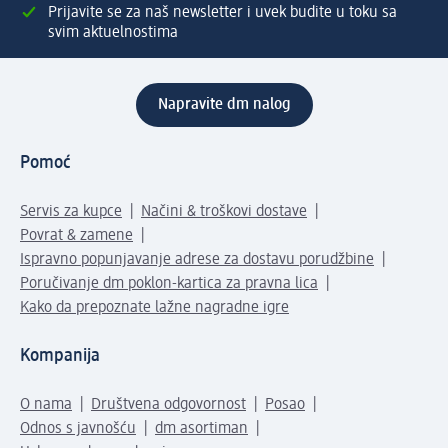
Prijavite se za naš newsletter i uvek budite u toku sa
svim aktuelnostima
Napravite dm nalog
Pomoć
Servis za kupce
Načini & troškovi dostave
Povrat & zamene
Ispravno popunjavanje adrese za dostavu porudžbine
Poručivanje dm poklon-kartica za pravna lica
Kako da prepoznate lažne nagradne igre
Kompanija
O nama
Društvena odgovornost
Posao
Odnos s javnošću
dm asortiman