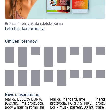
Bronzani ten, zaštita i detoksikacija
Hr
Leto bez kompromisa
Nu
Omiljeni brendovi
Novo u asortimanu
Marka: BÉBÉ by DUNJA
Marka: Manoard; Ime
Marka: L
JOVANIĆ; Ime proizvoda:
proizvoda: PORTO STRIKE
proizvod
Body & hair mist mirisni
EdP - muški parfem, 30 ml;
trake za 