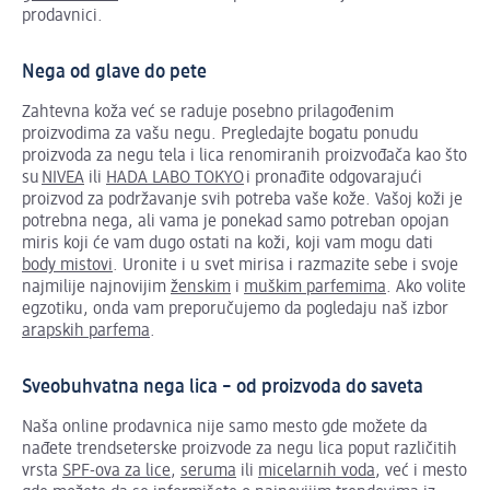
prodavnici.
Nega od glave do pete
Zahtevna koža već se raduje posebno prilagođenim
proizvodima za vašu negu. Pregledajte bogatu ponudu
proizvoda za negu tela i lica renomiranih proizvođača kao što
su
NIVEA
ili
HADA LABO TOKYO
i pronađite odgovarajući
proizvod za podržavanje svih potreba vaše kože. Vašoj koži je
potrebna nega, ali vama je ponekad samo potreban opojan
miris koji će vam dugo ostati na koži, koji vam mogu dati
body mistovi
. Uronite i u svet mirisa i razmazite sebe i svoje
najmilije najnovijim
ženskim
i
muškim parfemima
. Ako volite
egzotiku, onda vam preporučujemo da pogledaju naš izbor
arapskih parfema
.
Sveobuhvatna nega lica – od proizvoda do saveta
Naša online prodavnica nije samo mesto gde možete da
nađete trendseterske proizvode za negu lica poput različitih
vrsta
SPF-ova za lice
,
seruma
ili
micelarnih voda
, već i mesto