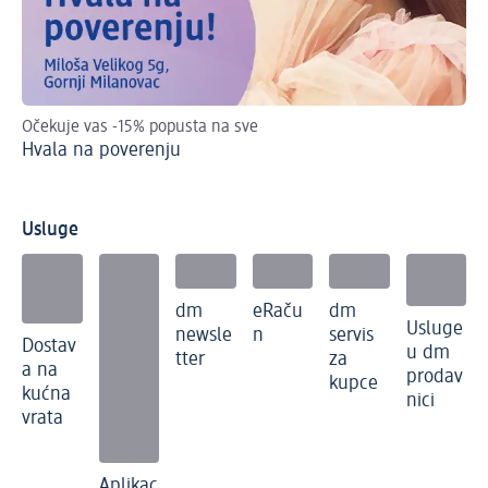
Oč
Očekuje vas -15% popusta na sve
Ot
Hvala na poverenju
Usluge
dm
eRaču
dm
Usluge
newsle
n
servis
Dostav
u dm
tter
za
a na
prodav
kupce
kućna
nici
vrata
Aplikac