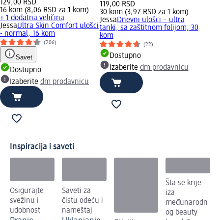
129,00 RSD
119,00 RSD
16 kom (8,06 RSD za 1 kom)
30 kom (3,97 RSD za 1 kom)
+ 1 dodatna veličina
Jessa
Dnevni ulošci – ultra
Jessa
Ultra Skin Comfort ulošci
tanki, sa zaštitnom folijom, 30
- normal, 16 kom
kom
(206)
(22)
Dostupno
Savet
Izaberite
dm prodavnicu
Dostupno
Izaberite
dm prodavnicu
Inspiracija i saveti
Šta se krije
Osigurajte
Saveti za
iza
svežinu i
čistu odeću i
međunarodn
udobnost
nameštaj
og beauty