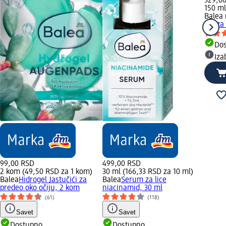
329,0
150 ml
Balea
gel za
Do
Iza
99,00 RSD
499,00 RSD
2 kom (49,50 RSD za 1 kom)
30 ml (166,33 RSD za 10 ml)
Balea
Hidrogel Jastučići za
Balea
Serum za lice
predeo oko očiju, 2 kom
niacinamid, 30 ml
(61)
(118)
Savet
Savet
Dostupno
Dostupno