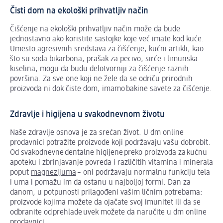
Čisti dom na ekološki prihvatljiv način
Čišćenje na ekološki prihvatljiv način može da bude
jednostavno ako koristite sastojke koje već imate kod kuće.
Umesto agresivnih sredstava za čišćenje, kućni artikli, kao
što su soda bikarbona, prašak za pecivo, sirće i limunska
kiselina, mogu da budu delotvorniji za čišćenje raznih
površina. Za sve one koji ne žele da se odriču prirodnih
proizvoda ni dok čiste dom, imamo bakine savete za čišćenje.
Zdravlje i higijena u svakodnevnom životu
Naše zdravlje osnova je za srećan život. U dm online
prodavnici potražite proizvode koji podržavaju vašu dobrobit.
Od svakodnevne dentalne higijene preko proizvoda za kućnu
apoteku i zbrinjavanje povreda i različitih vitamina i minerala
poput
magnezijuma
– oni podržavaju normalnu funkciju tela
i uma i pomažu im da ostanu u najboljoj formi. Dan za
danom, u potpunosti prilagođeni vašim ličnim potrebama:
proizvode kojima možete da ojačate svoj imunitet ili da se
odbranite od prehlade uvek možete da naručite u dm online
prodavnici.