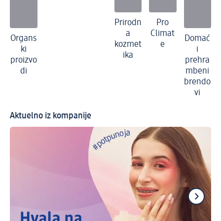
Prirodn
Pro
a
Climat
Organs
Domać
kozmet
e
ki
i
ika
proizvo
prehra
di
mbeni
brendo
vi
Aktuelno iz kompanije