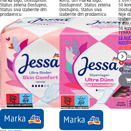
marka logo; Dostupnost:
kom); dm marka logo;
2.639
Status zelena Dostupno,
Dostupnost: Status zelena
50 kom
Status siva Izaberite dm
Dostupno, Status siva
Dostup
prodavnicu
Izaberite dm prodavnicu
Nije d
Izabe
2.639
50 kom
TERR
za kož
kom
Do
S
Nij
Iza