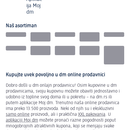
ija Moj
dm
Naš asortiman
Kupujte uvek povoljno u dm online prodavnici
Dobro došli u dm onlajn prodavnicu! Osim kupovine u dm
prodavnicama, svoju kupovnu možete obaviti jednostavno i
udobno iz topline svog doma ili u pokretu – na dm.rs ili
putem aplikacije Moj dm. Trenutno naša online prodavnica
ima preko 13.500 proizvoda. Neki od njih su i ekskluzivni
samo online
proizvodi, ali i praktična
XXL pakovanja
. U
aplikaciji Moj dm
možete pronaći razne pogodnosti poput
mnogobrojnih atraktivnih kupona, koji se menjaju svake