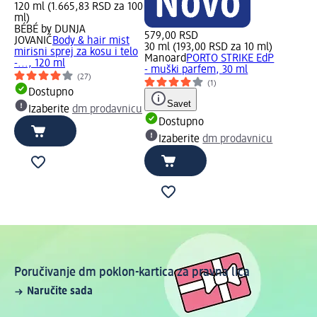
120 ml (1.665,83 RSD za 100
ml)
BÉBÉ by DUNJA
579,00 RSD
JOVANIĆ
Body & hair mist
30 ml (193,00 RSD za 10 ml)
mirisni sprej za kosu i telo
Manoard
PORTO STRIKE EdP
-..., 120 ml
- muški parfem, 30 ml
(27)
(1)
Dostupno
Savet
Izaberite
dm prodavnicu
Dostupno
Izaberite
dm prodavnicu
Poručivanje dm poklon-kartica za pravna lica
Naručite sada