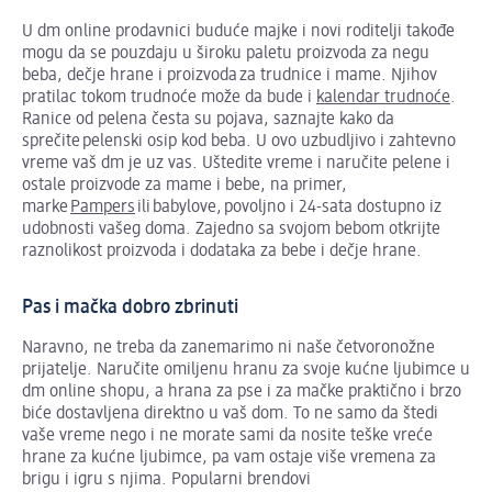
U dm online prodavnici buduće majke i novi roditelji takođe
mogu da se pouzdaju u široku paletu proizvoda za negu
beba, dečje hrane i proizvoda za trudnice i mame. Njihov
pratilac tokom trudnoće može da bude i
kalendar trudnoće
.
Ranice od pelena česta su pojava, saznajte kako da
sprečite pelenski osip kod beba. U ovo uzbudljivo i zahtevno
vreme vaš dm je uz vas. Uštedite vreme i naručite pelene i
ostale proizvode za mame i bebe, na primer,
marke
Pampers
ili babylove, povoljno i 24-sata dostupno iz
udobnosti vašeg doma. Zajedno sa svojom bebom otkrijte
raznolikost proizvoda i dodataka za bebe i dečje hrane.
Pas i mačka dobro zbrinuti
Naravno, ne treba da zanemarimo ni naše četvoronožne
prijatelje. Naručite omiljenu hranu za svoje kućne ljubimce u
dm online shopu, a hrana za pse i za mačke praktično i brzo
biće dostavljena direktno u vaš dom. To ne samo da štedi
vaše vreme nego i ne morate sami da nosite teške vreće
hrane za kućne ljubimce, pa vam ostaje više vremena za
brigu i igru s njima. Popularni brendovi