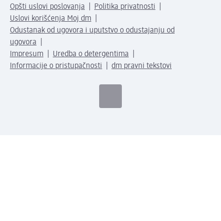
Opšti uslovi poslovanja
Politika privatnosti
Uslovi korišćenja Moj dm
Odustanak od ugovora i uputstvo o odustajanju od
ugovora
Impresum
Uredba o detergentima
Informacije o pristupačnosti
dm pravni tekstovi