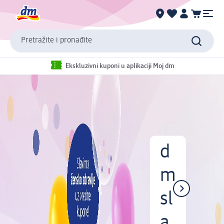
Pretražite i pronađite
Ekskluzivni kuponi u aplikaciji Moj dm
d
m
sl
a