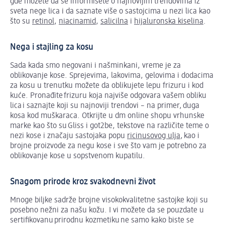
gde možete da se informišete o najnovijim trendovima iz
sveta nege lica i da saznate više o sastojcima u nezi lica kao
što su
retinol
,
niacinamid
,
salicilna
i
hijaluronska kiselina
.
Nega i stajling za kosu
Sada kada smo negovani i našminkani, vreme je za
oblikovanje kose. Sprejevima, lakovima, gelovima i dodacima
za kosu u trenutku možete da oblikujete lepu frizuru i kod
kuće. Pronađite frizuru koja najviše odgovara vašem obliku
lica i saznajte koji su najnoviji trendovi – na primer, duga
kosa kod muškaraca. Otkrijte u dm online shopu vrhunske
marke kao što su Gliss i got2be, tekstove na različite teme o
nezi kose i značaju sastojaka popu
ricinusovog ulja
, kao i
brojne proizvode za negu kose i sve što vam je potrebno za
oblikovanje kose u sopstvenom kupatilu.
Snagom prirode kroz svakodnevni život
Mnoge biljke sadrže brojne visokokvalitetne sastojke koji su
posebno nežni za našu kožu. I vi možete da se pouzdate u
sertifikovanu prirodnu kozmetiku ne samo kako biste se