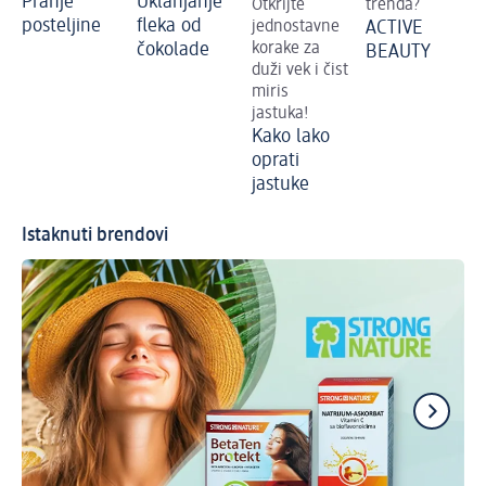
Pranje
Uklanjanje
Otkrijte
trenda?
posteljine
fleka od
jednostavne
ACTIVE
čokolade
korake za
BEAUTY
duži vek i čist
miris
jastuka!
Kako lako
oprati
jastuke
Istaknuti brendovi