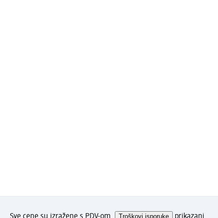
Sve cene su izražene s PDV-om.
Troškovi isporuke
prikazani