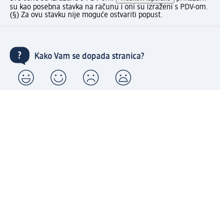
su kao posebna stavka na računu i oni su izraženi s PDV-om.
(§) Za ovu stavku nije moguće ostvariti popust.
Kako Vam se dopada stranica?
Kupujte brzo i udobno s dm nalogom
Besplatna dostava za sve porudžbine preko 3.000 RSD
Brzo i jednostavno upravljajte porudžbinama
Prijavite se za naš newsletter i uvek budite u toku sa
svim aktuelnostima