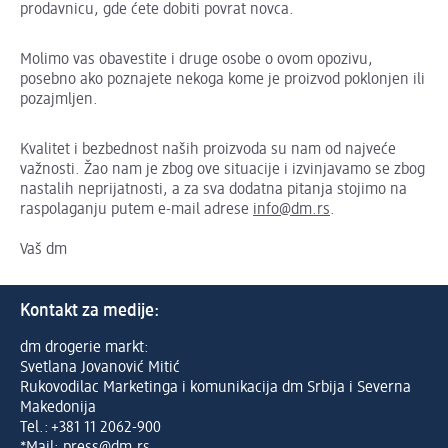
prodavnicu, gde ćete dobiti povrat novca.
Molimo vas obavestite i druge osobe o ovom opozivu,
posebno ako poznajete nekoga kome je proizvod poklonjen ili
pozajmljen.
Kvalitet i bezbednost naših proizvoda su nam od najveće
važnosti. Žao nam je zbog ove situacije i izvinjavamo se zbog
nastalih neprijatnosti, a za sva dodatna pitanja stojimo na
raspolaganju putem e-mail adrese
info@dm.rs
.
Vaš dm
Kontakt za medije:
dm drogerie markt:
Svetlana Jovanović Mitić
Rukovodilac Marketinga i komunikacija dm Srbija i Severna
Makedonija
Tel.: +381 11 2062-900