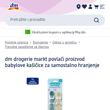
Pretražite i pronađite
Ekskluzivni kuponi u aplikaciji Moj dm
Početna stranica
Kompanija
Odnos s javnošću
Trenutna saopštenja za štampu
dm drogerie markt povlači proizvod
babylove kašičice za samostalno hranjenje