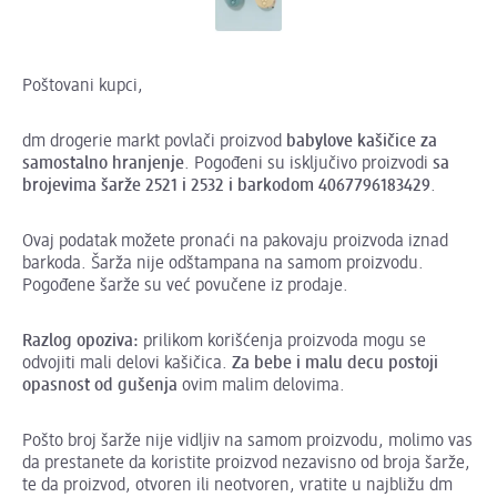
Poštovani kupci,
dm drogerie markt povlači proizvod
babylove
kašičice
za
samostalno
hranjenje
. Pogođeni su isključivo proizvodi
sa
brojevima
šarže
2521
i
2532
i
barkodom
4067796183429
.
Ovaj podatak možete pronaći na pakovaju proizvoda iznad
barkoda. Šarža nije odštampana na samom proizvodu.
Pogođene šarže su već povučene iz prodaje.
Razlog
opoziva
:
prilikom korišćenja proizvoda mogu se
odvojiti mali delovi kašičica.
Za bebe i
malu
decu
postoji
opasnost
od
gušenja
ovim malim delovima.
Pošto broj šarže nije vidljiv na samom proizvodu, molimo vas
da prestanete da koristite proizvod nezavisno od broja šarže,
te da proizvod, otvoren ili neotvoren, vratite u najbližu dm