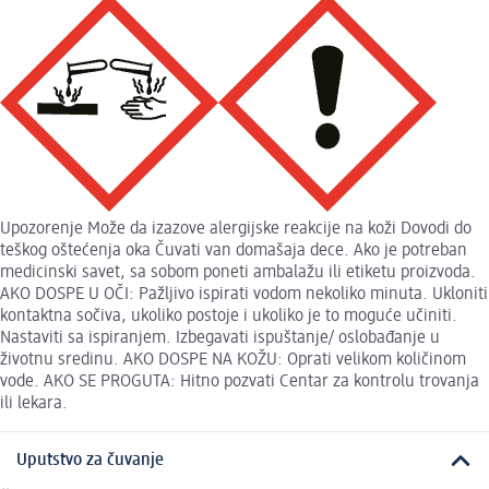
Upozorenje Može da izazove alergijske reakcije na koži Dovodi do
teškog oštećenja oka Čuvati van domašaja dece. Ako je potreban
medicinski savet, sa sobom poneti ambalažu ili etiketu proizvoda.
AKO DOSPE U OČI: Pažljivo ispirati vodom nekoliko minuta. Ukloniti
kontaktna sočiva, ukoliko postoje i ukoliko je to moguće učiniti.
Nastaviti sa ispiranjem. Izbegavati ispuštanje/ oslobađanje u
životnu sredinu. AKO DOSPE NA KOŽU: Oprati velikom količinom
vode. AKO SE PROGUTA: Hitno pozvati Centar za kontrolu trovanja
ili lekara.
Uputstvo za čuvanje