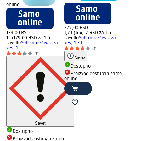
online
279,00 RSD
179,00 RSD
1,7 l (164,12 RSD za 1 l)
1 l (179,00 RSD za 1 l)
Lavello
Soft omekšivač za
Lavello
Soft omekšivač za
veš, 1,7 l
veš, 1 l
(5)
(3)
Savet
Dostupno
Proizvod dostupan samo
online
Savet
Dostupno
Proizvod dostupan samo