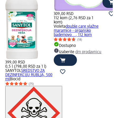
309,00 RSD
112 kom (2,76 RSD za 1
kom)
Violeta
double care vlažne
maramice - organsko
bademovo..., 112 kom
(18)
Dostupno
Izaberite
dm prodavnicu
399,00 RSD
0,5 l (798,00 RSD za 1 l)
SANYTOL
SREDSTVO ZA
DEZINFEKCIJU RUBLJA, 500
ml
Biocid
(75)