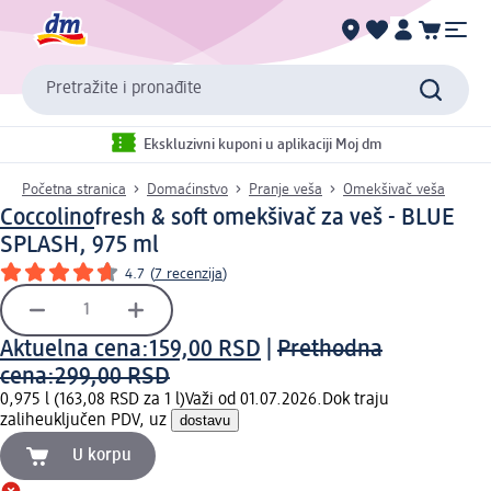
Pretražite i pronađite
Ekskluzivni kuponi u aplikaciji Moj dm
Početna stranica
Domaćinstvo
Pranje veša
Omekšivač veša
Coccolino
fresh & soft omekšivač za veš - BLUE
SPLASH, 975 ml
4.7
(
7 recenzija
)
Aktuelna cena:
159,00 RSD
|
Prethodna
cena:
299,00 RSD
0,975 l (163,08 RSD za 1 l)
Važi od 01.07.2026.
Dok traju
zalihe
uključen PDV, uz
dostavu
U korpu