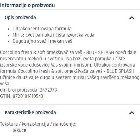
Informacije o proizvodu
Opis proizvoda
Ultrakoncentrovana formula
Miris: cvet pamuka i čišta izvorska voda
Dugotrajno svež i mekan veš
Coccolino fresh & soft omekšivač za veš - BLUE SPLASH odeći daje
neverovatnu mekoću i svežinu. Na bazi cveta pamuka i čiste
izvorske vode oduševiće Vas svojim mirisom. Ultrakoncentrovana
formula Coccolino fresh & soft omekšivača za veš - BLUE SPLASH
učiniće da uživajte dugo u svežem mirisu Vašeg savršeno mekanog
veša.
dm broj proizvoda: 2472373
GTIN: 8720181410543
Karakteristike proizvoda
Tekstura / konzistencija / nanošenje:
tekuće