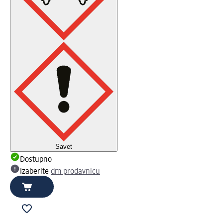
Savet
Dostupno
Izaberite
dm prodavnicu