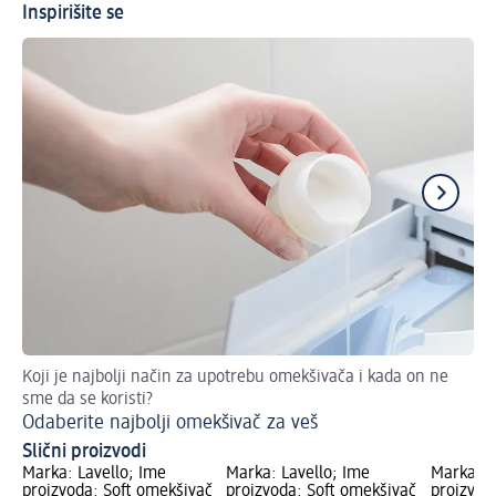
Inspirišite se
Koji je najbolji način za upotrebu omekšivača i kada on ne
Za 
sme da se koristi?
Pr
Odaberite najbolji omekšivač za veš
Slični proizvodi
Marka: Lavello; Ime
Marka: Lavello; Ime
Marka: F
proizvoda: Soft omekšivač
proizvoda: Soft omekšivač
proizvod