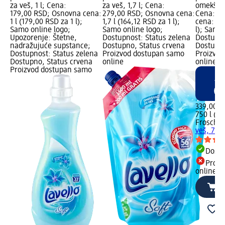
za veš, 1 l; Cena:
za veš, 1,7 l; Cena:
omekšiva
179,00 RSD; Osnovna cena:
279,00 RSD; Osnovna cena:
Cena: 33
1 l (179,00 RSD za 1 l);
1,7 l (164,12 RSD za 1 l);
cena: 750
Samo online logo;
Samo online logo;
l); Samo 
Upozorenje: Štetne,
Dostupnost: Status zelena
Dostupno
nadražujuće supstance;
Dostupno, Status crvena
Dostupno
Dostupnost: Status zelena
Proizvod dostupan samo
Proizvod
Dostupno, Status crvena
online
online
Proizvod dostupan samo
339,00 R
750 l (0,
Frosch
z
veš, 750
Dost
Proiz
online