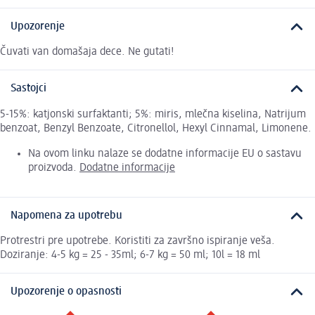
Upozorenje
Čuvati van domašaja dece. Ne gutati!
Sastojci
5-15%: katjonski surfaktanti; 5%: miris, mlečna kiselina, Natrijum
benzoat, Benzyl Benzoate, Citronellol, Hexyl Cinnamal, Limonene.
Na ovom linku nalaze se dodatne informacije EU o sastavu
proizvoda.
Dodatne informacije
Napomena za upotrebu
Protrestri pre upotrebe. Koristiti za završno ispiranje veša.
Doziranje: 4-5 kg = 25 - 35ml; 6-7 kg = 50 ml; 10l = 18 ml
Upozorenje o opasnosti