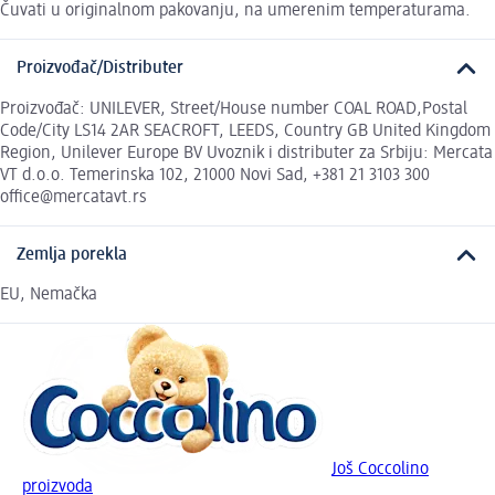
Čuvati u originalnom pakovanju, na umerenim temperaturama.
Proizvođač/Distributer
Proizvođač: UNILEVER, Street/House number COAL ROAD,Postal
Code/City LS14 2AR SEACROFT, LEEDS, Country GB United Kingdom
Region, Unilever Europe BV Uvoznik i distributer za Srbiju: Mercata
VT d.o.o. Temerinska 102, 21000 Novi Sad, +381 21 3103 300
office@mercatavt.rs
Zemlja porekla
EU, Nemačka
Još Coccolino
proizvoda