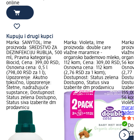
online
Kupuju i drugi kupci
Marka: SANYTOL; Ime
Marka: Violeta; Ime
Marka: V
proizvoda: SREDSTVO ZA
proizvoda: double care
proizvod
DEZINFEKCIJU RUBLJA, 500
vlažne maramice -
vlažne 
ml; Pravna kategorija:
organsko bademovo mleko,
organsk
Biocid; Cena: 399,00 RSD;
112 kom; Cena: 309,00 RSD;
56 kom; 
Osnovna cena: 0,5 l
Osnovna cena: 112 kom
Osnovna
(798,00 RSD za 1 l);
(2,76 RSD za 1 kom);
(2,77 RS
Upozorenje: Akutno
Dostupnost: Status zelena
Dostupno
toksično, Upozorenje:
Dostupno, Status siva
Dostupno
Štetne, nadražujuće
Izaberite dm prodavnicu
Izaberit
supstance; Dostupnost:
155,00 R
Status zelena Dostupno,
56 kom (
Status siva Izaberite dm
Violeta
do
prodavnicu
maramic
bademovo
Dost
Izabe