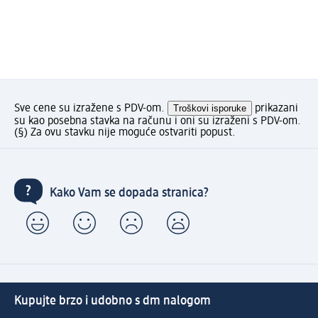
Sve cene su izražene s PDV-om.
Troškovi isporuke
prikazani
su kao posebna stavka na računu i oni su izraženi s PDV-om.
(§) Za ovu stavku nije moguće ostvariti popust.
Kako Vam se dopada stranica?
Kupujte brzo i udobno s dm nalogom