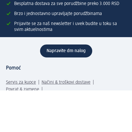
Besplatna dostava za sve porudžbine preko 3.000 RSD
Brzo i jednostavno upravljajte porudžbinama
Prijavite se za naš newsletter i uvek budite u toku sa
svim aktuelnostima
Napravite dm nalog
Pomoć
Servis za kupce
Načini & troškovi dostave
Povrat & zamene
Ispravno popunjavanje adrese za dostavu porudžbine
Poručivanje dm poklon-kartica za pravna lica
Kako da prepoznate lažne nagradne igre
Kompanija