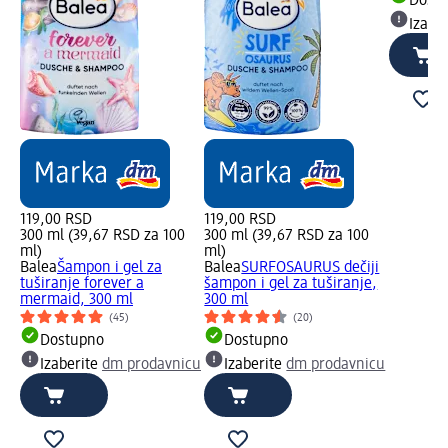
Dost
Izabe
119,00 RSD
119,00 RSD
300 ml (39,67 RSD za 100
300 ml (39,67 RSD za 100
ml)
ml)
Balea
Šampon i gel za
Balea
SURFOSAURUS dečiji
tuširanje forever a
šampon i gel za tuširanje,
mermaid, 300 ml
300 ml
(45)
(20)
Dostupno
Dostupno
Izaberite
dm prodavnicu
Izaberite
dm prodavnicu