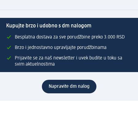
Kupujte brzo i udobno s dm nalogom
Besplatna dostava za sve porudžbine preko 3.000 RSD
Brzo i jednostavno upravljajte porudžbinama
Prijavite se za naš newsletter i uvek budite u toku sa
svim aktuelnostima
Napravite dm nalog
Pomoć
Servis za kupce
Načini & troškovi dostave
Povrat & zamene
Ispravno popunjavanje adrese za dostavu porudžbine