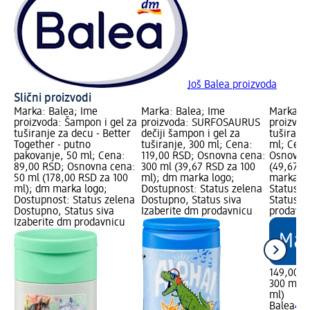
Još Balea proizvoda
Slični proizvodi
Marka: Balea; Ime
Marka: Balea; Ime
Marka: B
proizvoda: Šampon i gel za
proizvoda: SURFOSAURUS
proizvod
tuširanje za decu - Better
dečiji šampon i gel za
tuširanj
Together - putno
tuširanje, 300 ml; Cena:
ml; Cena
pakovanje, 50 ml; Cena:
119,00 RSD; Osnovna cena:
Osnovna 
89,00 RSD; Osnovna cena:
300 ml (39,67 RSD za 100
(49,67 R
50 ml (178,00 RSD za 100
ml); dm marka logo;
marka lo
ml); dm marka logo;
Dostupnost: Status zelena
Status z
Dostupnost: Status zelena
Dostupno, Status siva
Status s
Dostupno, Status siva
Izaberite dm prodavnicu
prodavn
Izaberite dm prodavnicu
149,00 R
300 ml (
ml)
Balea
4u1