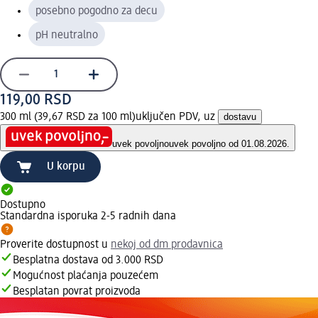
posebno pogodno za decu
pH neutralno
119,00 RSD
300 ml (39,67 RSD za 100 ml)
uključen PDV, uz
dostavu
uvek povoljno
uvek povoljno od 01.08.2026.
U korpu
Dostupno
Standardna isporuka 2-5 radnih dana
Proverite dostupnost u
nekoj od dm prodavnica
Besplatna dostava od 3.000 RSD
Mogućnost plaćanja pouzećem
Besplatan povrat proizvoda