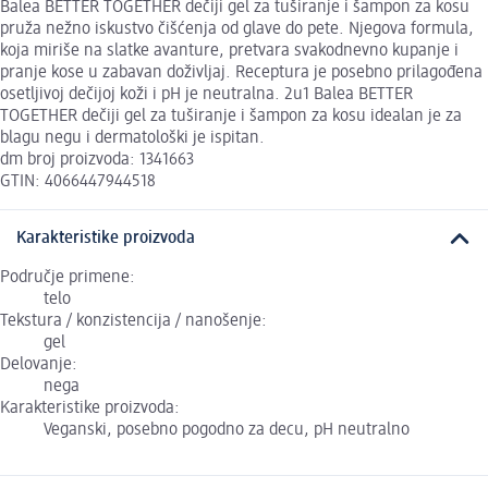
Balea BETTER TOGETHER dečiji gel za tuširanje i šampon za kosu
pruža nežno iskustvo čišćenja od glave do pete. Njegova formula,
koja miriše na slatke avanture, pretvara svakodnevno kupanje i
pranje kose u zabavan doživljaj. Receptura je posebno prilagođena
osetljivoj dečijoj koži i pH je neutralna. 2u1 Balea BETTER
TOGETHER dečiji gel za tuširanje i šampon za kosu idealan je za
blagu negu i dermatološki je ispitan.
dm broj proizvoda: 1341663
GTIN: 4066447944518
Karakteristike proizvoda
Područje primene:
telo
Tekstura / konzistencija / nanošenje:
gel
Delovanje:
nega
Karakteristike proizvoda:
Veganski, posebno pogodno za decu, pH neutralno