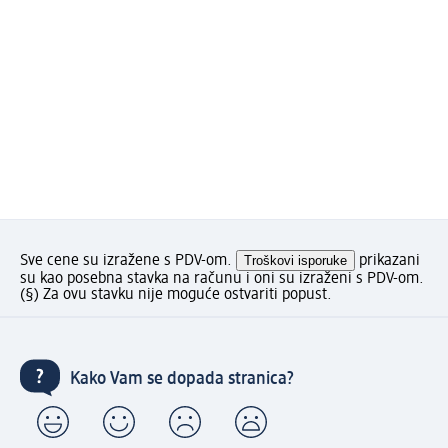
Sve cene su izražene s PDV-om.
Troškovi isporuke
prikazani
su kao posebna stavka na računu i oni su izraženi s PDV-om.
(§) Za ovu stavku nije moguće ostvariti popust.
Kako Vam se dopada stranica?