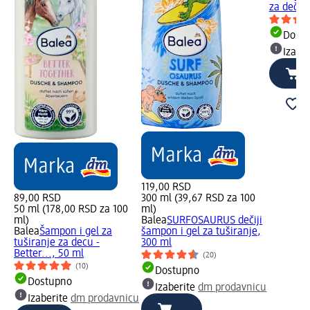
za dečak
Dost
Izabe
119,00 RSD
89,00 RSD
300 ml (39,67 RSD za 100
50 ml (178,00 RSD za 100
ml)
ml)
Balea
SURFOSAURUS dečiji
Balea
Šampon i gel za
šampon i gel za tuširanje,
tuširanje za decu -
300 ml
Better..., 50 ml
(20)
(10)
Dostupno
Dostupno
Izaberite
dm prodavnicu
Izaberite
dm prodavnicu