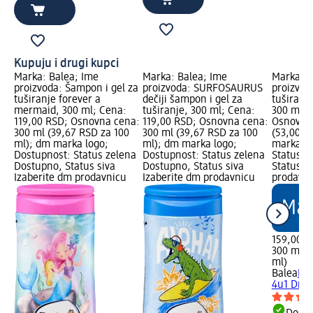
Kupuju i drugi kupci
Marka: Balea; Ime
Marka: Balea; Ime
Marka: B
proizvoda: Šampon i gel za
proizvoda: SURFOSAURUS
proizvoda
tuširanje forever a
dečiji šampon i gel za
tuširanj
mermaid, 300 ml; Cena:
tuširanje, 300 ml; Cena:
300 ml; 
119,00 RSD; Osnovna cena:
119,00 RSD; Osnovna cena:
Osnovna 
300 ml (39,67 RSD za 100
300 ml (39,67 RSD za 100
(53,00 R
ml); dm marka logo;
ml); dm marka logo;
marka lo
Dostupnost: Status zelena
Dostupnost: Status zelena
Status z
Dostupno, Status siva
Dostupno, Status siva
Status s
Izaberite dm prodavnicu
Izaberite dm prodavnicu
prodavn
159,00 R
300 ml (
ml)
Balea
Deč
4u1 Drea