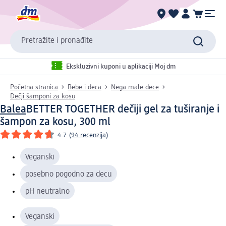
Pretražite i pronađite
Ekskluzivni kuponi u aplikaciji Moj dm
Početna stranica
Bebe i deca
Nega male dece
Dečji šamponi za kosu
Balea
BETTER TOGETHER dečiji gel za tuširanje i
šampon za kosu, 300 ml
4.7
(
94 recenzija
)
Veganski
posebno pogodno za decu
pH neutralno
Veganski