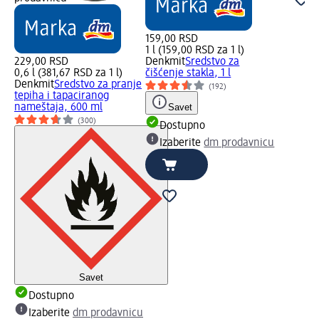
159,00 RSD
1 l (159,00 RSD za 1 l)
229,00 RSD
Denkmit
Sredstvo za
0,6 l (381,67 RSD za 1 l)
čišćenje stakla, 1 l
Denkmit
Sredstvo za pranje
(192)
tepiha i tapaciranog
nameštaja, 600 ml
Savet
(300)
Dostupno
Izaberite
dm prodavnicu
Savet
Dostupno
Izaberite
dm prodavnicu