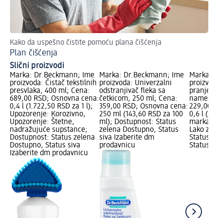
Kako da uspešno čistite pomoću plana čišćenja
Dob
Plan čišćenja
Ek
Slični proizvodi
Marka: Dr.Beckmann; Ime
Marka: Dr.Beckmann; Ime
Marka: D
proizvoda: Čistač tekstilnih
proizvoda: Univerzalni
proizvod
presvlaka, 400 ml; Cena:
odstranjivač fleka sa
pranje t
689,00 RSD; Osnovna cena:
četkicom, 250 ml; Cena:
nameštaj
0,4 l (1.722,50 RSD za 1 l);
359,00 RSD; Osnovna cena:
229,00 R
Upozorenje: Korozivno,
250 ml (143,60 RSD za 100
0,6 l (38
Upozorenje: Štetne,
ml); Dostupnost: Status
marka lo
nadražujuće supstance;
zelena Dostupno, Status
Lako zap
Dostupnost: Status zelena
siva Izaberite dm
Status z
Dostupno, Status siva
prodavnicu
Status s
Izaberite dm prodavnicu