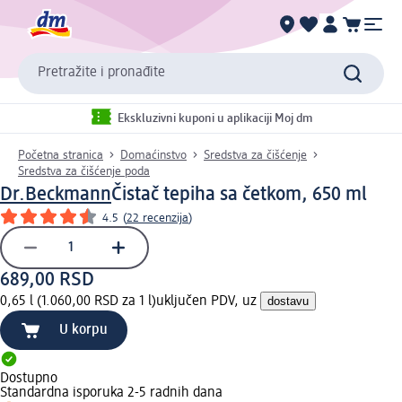
Pretražite i pronađite
Ekskluzivni kuponi u aplikaciji Moj dm
Početna stranica
Domaćinstvo
Sredstva za čišćenje
Sredstva za čišćenje poda
Dr.Beckmann
Čistač tepiha sa četkom, 650 ml
4.5
(
22 recenzija
)
689,00 RSD
0,65 l (1.060,00 RSD za 1 l)
uključen PDV, uz
dostavu
U korpu
Dostupno
Standardna isporuka 2-5 radnih dana