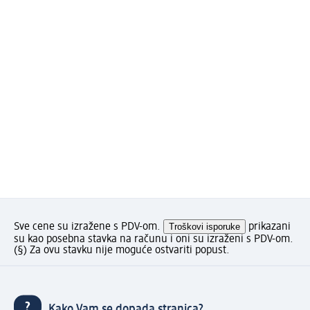
Sve cene su izražene s PDV-om.
Troškovi isporuke
prikazani
su kao posebna stavka na računu i oni su izraženi s PDV-om.
(§) Za ovu stavku nije moguće ostvariti popust.
Kako Vam se dopada stranica?