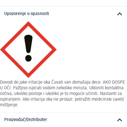
Upozorenje o opasnosti
Dovodi do jake iritacije oka Čuvati van domašaja dece. AKO DOSPE
U OČI: Pažljivo ispirati vodom nekoliko minuta. Ukloniti kontaktna
sočiva, ukoliko postoje i ukoliko je to moguće učiniti. Nastaviti sa
ispiranjem. Ako iritacija oka ne prolazi: potražiti medicinski savet/
mišljenje.
Proizvođač/Distributer