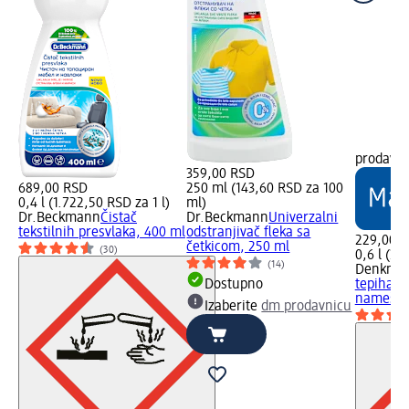
prodavn
359,00 RSD
689,00 RSD
250 ml (143,60 RSD za 100
0,4 l (1.722,50 RSD za 1 l)
ml)
Dr.Beckmann
Čistač
Dr.Beckmann
Univerzalni
tekstilnih presvlaka, 400 ml
odstranjivač fleka sa
229,00 
četkicom, 250 ml
(30)
0,6 l (38
(14)
Denkmit
Dostupno
tepiha i
nameštaj
Izaberite
dm prodavnicu