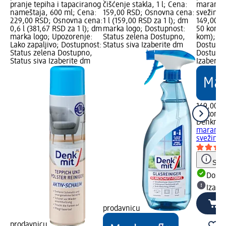
pranje tepiha i tapaciranog
čišćenje stakla, 1 l; Cena:
maramice
nameštaja, 600 ml; Cena:
159,00 RSD; Osnovna cena:
svežina,
229,00 RSD; Osnovna cena:
1 l (159,00 RSD za 1 l); dm
149,00 R
0,6 l (381,67 RSD za 1 l); dm
marka logo; Dostupnost:
50 kom (
marka logo; Upozorenje:
Status zelena Dostupno,
kom); dm
Lako zapaljivo; Dostupnost:
Status siva Izaberite dm
Dostupno
Status zelena Dostupno,
Dostupno
Status siva Izaberite dm
Izaberit
149,00 R
50 kom (
Denkmit
maramice
svežina,
Save
Dost
Izabe
prodavnicu
prodavnicu