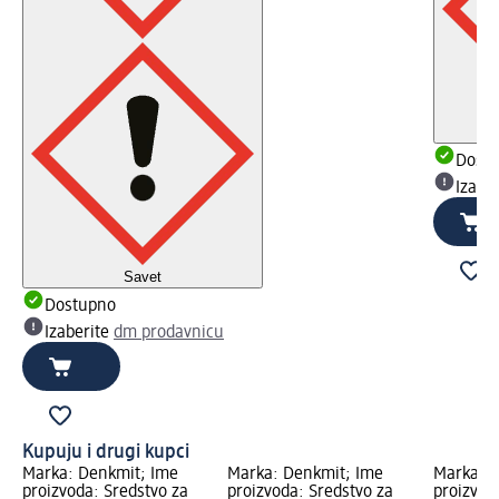
Dost
Izabe
Savet
Dostupno
Izaberite
dm prodavnicu
Kupuju i drugi kupci
Marka: Denkmit; Ime
Marka: Denkmit; Ime
Marka: D
proizvoda: Sredstvo za
proizvoda: Sredstvo za
proizvod