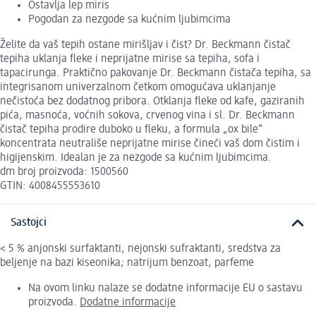
Ostavlja lep miris
Pogodan za nezgode sa kućnim ljubimcima
Želite da vaš tepih ostane mirišljav i čist? Dr. Beckmann čistač
tepiha uklanja fleke i neprijatne mirise sa tepiha, sofa i
tapacirunga. Praktično pakovanje Dr. Beckmann čistača tepiha, sa
integrisanom univerzalnom četkom omogućava uklanjanje
nečistoća bez dodatnog pribora. Otklanja fleke od kafe, gaziranih
pića, masnoća, voćnih sokova, crvenog vina i sl. Dr. Beckmann
čistač tepiha prodire duboko u fleku, a formula „ox bile“
koncentrata neutrališe neprijatne mirise čineći vaš dom čistim i
higijenskim. Idealan je za nezgode sa kućnim ljubimcima.
dm broj proizvoda: 1500560
GTIN: 4008455553610
Sastojci
< 5 % anjonski surfaktanti, nejonski sufraktanti, sredstva za
beljenje na bazi kiseonika; natrijum benzoat, parfeme
Na ovom linku nalaze se dodatne informacije EU o sastavu
proizvoda.
Dodatne informacije