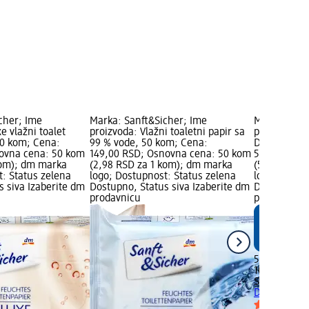
cher; Ime
Marka: Sanft&Sicher; Ime
Marka: Sanf
e vlažni toalet
proizvoda: Vlažni toaletni papir sa
proizvoda: V
50 kom; Cena:
99 % vode, 50 kom; Cena:
Deluxe - ka
ovna cena: 50 kom
149,00 RSD; Osnovna cena: 50 kom
59,00 RSD;
kom); dm marka
(2,98 RSD za 1 kom); dm marka
(5,90 RSD z
t: Status zelena
logo; Dostupnost: Status zelena
logo; Dostu
s siva Izaberite dm
Dostupno, Status siva Izaberite dm
Dostupno, S
prodavnicu
prodavnicu
59,00 RSD
10 kom (5,9
Sanft&Siche
Deluxe - ka