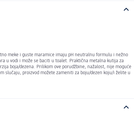
zuzetno meke i guste maramice imaju pH neutralnu formulu i nežno
ra u vodi i može se baciti u toalet. Praktična metalna kutija za
erzija boja/dezena. Prilikom ove porudžbine, nažalost, nije moguće
om slučaju, proizvod možete zameniti za boju/dezen koju/i želite u