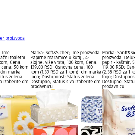
er proizvoda
; Ime
Marka: Soft&Sicher; Ime proizvoda:
Marka: Sanft&Si
ažni toaletni
Papirne maramice u kutiji, 4-
proizvoda: Delux
 kom; Cena:
slojne, više vrsta, 100 kom; Cena:
papir - kašmir, 
a cena: 50 kom
139,00 RSD; Osnovna cena: 100
119,00 RSD; Osn
; dm marka
kom (1,39 RSD za 1 kom); dm marka
(2,38 RSD za 1 
atus zelena
logo; Dostupnost: Status zelena
logo; Dostupnos
a Izaberite dm
Dostupno, Status siva Izaberite dm
Dostupno, Statu
prodavnicu
prodavnicu