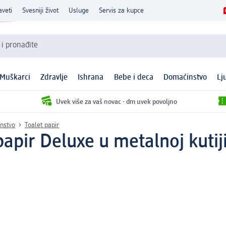
aveti
Svesniji život
Usluge
Servis za kupce
 i pronađite
Muškarci
Zdravlje
Ishrana
Bebe i deca
Domaćinstvo
Lj
Uvek više za vaš novac - dm uvek povoljno
instvo
Toalet papir
papir Deluxe u metalnoj kutij