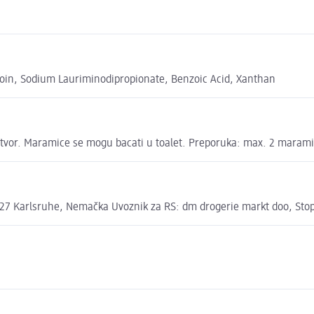
oin, Sodium Lauriminodipropionate, Benzoic Acid, Xanthan
 otvor. Maramice se mogu bacati u toalet. Preporuka: max. 2 maram
7 Karlsruhe, Nemačka Uvoznik za RS: dm drogerie markt doo, Stopi