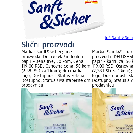
Još Sanft&Sich
Slični proizvodi
Marka: Sanft&Sicher; Ime
Marka: Sanft&Sicher
proizvoda: Deluxe vlažni toaletni
proizvoda: DELUXE vl
papir – sensitive, 50 kom; Cena:
papir – kamilica, 50
119,00 RSD; Osnovna cena: 50 kom
119,00 RSD; Osnovn
(2,38 RSD za 1 kom); dm marka
(2,38 RSD za 1 kom)
logo; Dostupnost: Status zelena
logo; Dostupnost: St
Dostupno, Status siva Izaberite dm
Dostupno, Status siv
prodavnicu
prodavnicu