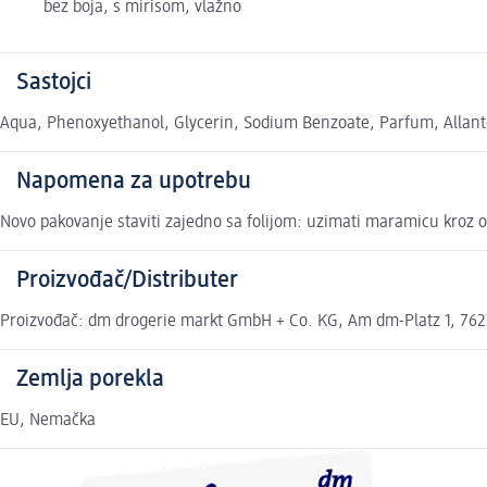
bez boja, s mirisom, vlažno
Sastojci
Aqua, Phenoxyethanol, Glycerin, Sodium Benzoate, Parfum, Allant
Napomena za upotrebu
Novo pakovanje staviti zajedno sa folijom: uzimati maramicu kroz
Proizvođač/Distributer
Proizvođač: dm drogerie markt GmbH + Co. KG, Am dm-Platz 1, 7622
Zemlja porekla
EU, Nemačka