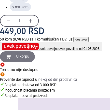
s mirisom
449,00 RSD
50 kom (8,98 RSD za 1 kom)
uključen PDV, uz
dostavu
uvek povoljno
uvek povoljno od 01.05.2026.
U korpu
Trenutno nije dostupno
Proverite dostupnost u
nekoj od dm prodavnica
Besplatna dostava od 3.000 RSD
Mogućnost plaćanja pouzećem
Besplatan povrat proizvoda