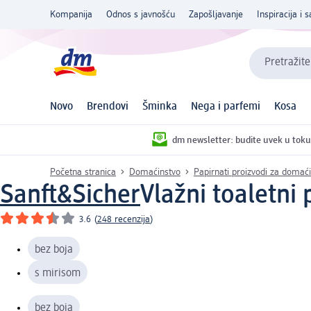
Kompanija
Odnos s javnošću
Zapošljavanje
Inspiracija i s
Pretražite
Novo
Brendovi
Šminka
Nega i parfemi
Kosa
dm newsletter: budite uvek u toku
Početna stranica
Domaćinstvo
Papirnati proizvodi za domać
Sanft&Sicher
Vlažni toaletni 
3.6
(
248 recenzija
)
bez boja
s mirisom
bez boja