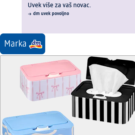
Uvek više za vaš novac.
dm uvek povoljno