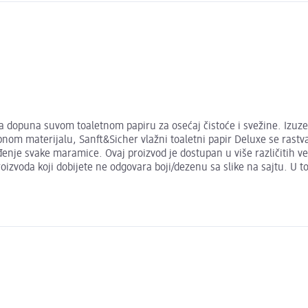
ealna dopuna suvom toaletnom papiru za osećaj čistoće i svežine. I
bnom materijalu, Sanft&Sicher vlažni toaletni papir Deluxe se rastva
enje svake maramice. Ovaj proizvod je dostupan u više različitih v
izvoda koji dobijete ne odgovara boji/dezenu sa slike na sajtu. U t