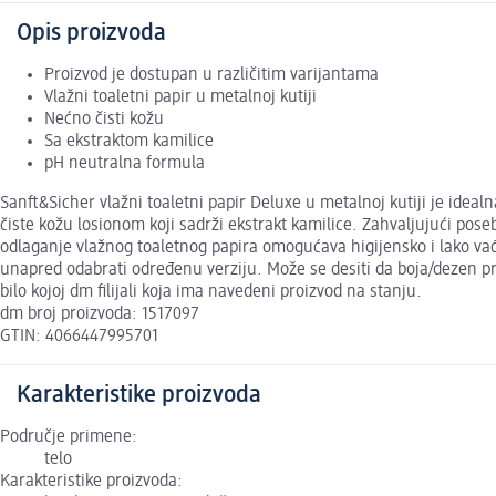
Opis proizvoda
Proizvod je dostupan u različitim varijantama
Vlažni toaletni papir u metalnoj kutiji
Nećno čisti kožu
Sa ekstraktom kamilice
pH neutralna formula
Sanft&Sicher vlažni toaletni papir Deluxe u metalnoj kutiji je id
čiste kožu losionom koji sadrži ekstrakt kamilice. Zahvaljujući pose
odlaganje vlažnog toaletnog papira omogućava higijensko i lako vađ
unapred odabrati određenu verziju. Može se desiti da boja/dezen pro
bilo kojoj dm filijali koja ima navedeni proizvod na stanju.
dm broj proizvoda: 1517097
GTIN: 4066447995701
Karakteristike proizvoda
Područje primene:
telo
Karakteristike proizvoda: