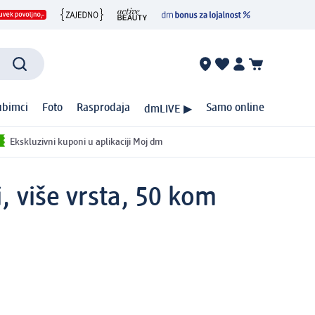
ubimci
Foto
Rasprodaja
Samo online
dmLIVE ▶
Ekskluzivni kuponi u aplikaciji Moj dm
i, više vrsta, 50 kom