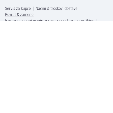
Servis za kupce
Načini & troškovi dostave
Povrat & zamene
Ispravno popunjavanje adrese za dostavu porudžbine
Poručivanje dm poklon-kartica za pravna lica
Kako da prepoznate lažne nagradne igre
Kompanija
O nama
Društvena odgovornost
Posao
Odnos s javnošću
dm asortiman
Usluge u dm prodavnicama
dm svet
Načini plaćanja