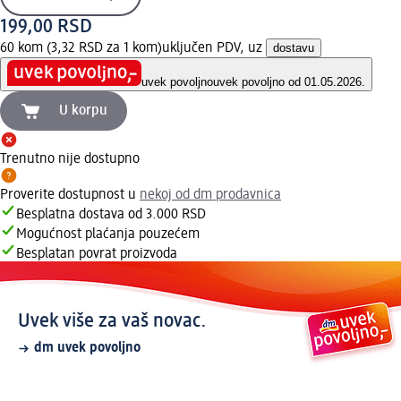
199,00 RSD
60 kom (3,32 RSD za 1 kom)
uključen PDV, uz
dostavu
uvek povoljno
uvek povoljno od 01.05.2026.
U korpu
Trenutno nije dostupno
Proverite dostupnost u
nekoj od dm prodavnica
Besplatna dostava od 3.000 RSD
Mogućnost plaćanja pouzećem
Besplatan povrat proizvoda
Uvek više za vaš novac.
dm uvek povoljno