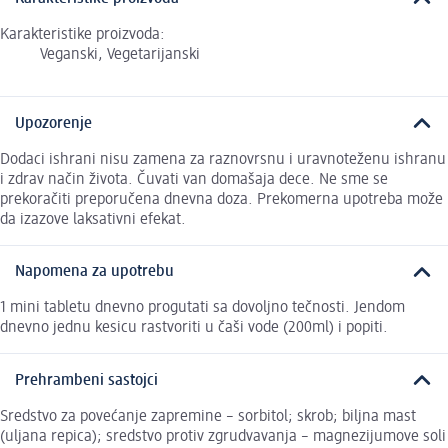
Karakteristike proizvoda:
Veganski, Vegetarijanski
Upozorenje
Dodaci ishrani nisu zamena za raznovrsnu i uravnoteženu ishranu
i zdrav način života. Čuvati van domašaja dece. Ne sme se
prekoračiti preporučena dnevna doza. Prekomerna upotreba može
da izazove laksativni efekat.
Napomena za upotrebu
1 mini tabletu dnevno progutati sa dovoljno tečnosti. Jendom
dnevno jednu kesicu rastvoriti u čaši vode (200ml) i popiti.
Prehrambeni sastojci
Sredstvo za povećanje zapremine – sorbitol; skrob; biljna mast
(uljana repica); sredstvo protiv zgrudvavanja – magnezijumove soli