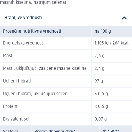
masnih kiselina; natrijum selenat.
Hranljive vrednosti
Prosečne nutritivne vrednosti
na 100 g
Energetska vrednost
1.105 kJ / 264 kcal
Masti
2,6 g
Masti, uključujući zasićene masne kiseline
2,4 g
Ugljeni hidrati
97 g
Ugljeni hidrati, uključujući šećer
< 0,5 g
Proteini
< 0,5 g
Ekvivalent soli
0,07 g