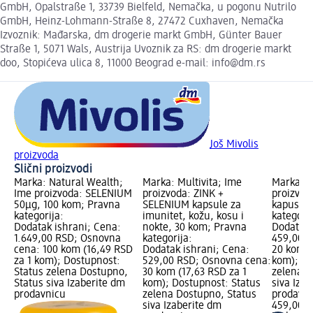
GmbH, Opalstraße 1, 33739 Bielfeld, Nemačka, u pogonu Nutrilo
GmbH, Heinz-Lohmann-Straße 8, 27472 Cuxhaven, Nemačka
Izvoznik: Mađarska, dm drogerie markt GmbH, Günter Bauer
Straße 1, 5071 Wals, Austrija Uvoznik za RS: dm drogerie markt
doo, Stopićeva ulica 8, 11000 Beograd e-mail: info@dm.rs
Još Mivolis
proizvoda
Slični proizvodi
Marka: Natural Wealth;
Marka: Multivita; Ime
Marka: 
Ime proizvoda: SELENIUM
proizvoda: ZINK +
proizvod
50μg, 100 kom; Pravna
SELENIUM kapsule za
kapusle,
kategorija:
imunitet, kožu, kosu i
kategorij
Dodatak ishrani; Cena:
nokte, 30 kom; Pravna
Dodatak 
1.649,00 RSD; Osnovna
kategorija:
459,00 R
cena: 100 kom (16,49 RSD
Dodatak ishrani; Cena:
20 kom (
za 1 kom); Dostupnost:
529,00 RSD; Osnovna cena:
kom); Do
Status zelena Dostupno,
30 kom (17,63 RSD za 1
zelena D
Status siva Izaberite dm
kom); Dostupnost: Status
siva Iza
prodavnicu
zelena Dostupno, Status
prodavn
siva Izaberite dm
459,00 