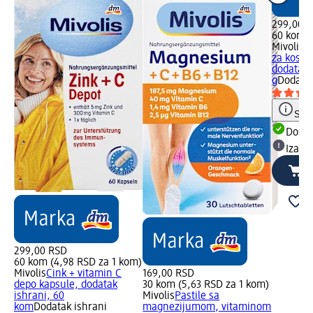
299,00 
60 kom (
Mivolis
K
za kosu,
dodatak..
g
Dodatak
Save
Dost
Izabe
299,00 RSD
60 kom (4,98 RSD za 1 kom)
Mivolis
Cink + vitamin C
169,00 RSD
depo kapsule, dodatak
30 kom (5,63 RSD za 1 kom)
ishrani, 60
Mivolis
Pastile sa
kom
Dodatak ishrani
magnezijumom, vitaminom