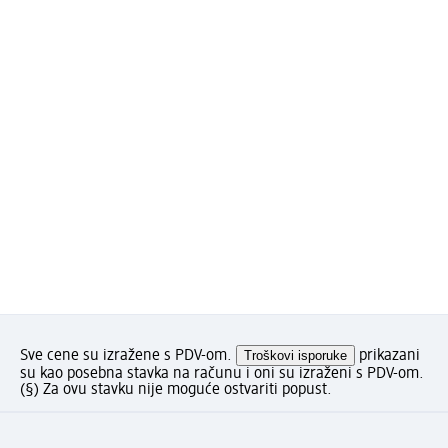
Sve cene su izražene s PDV-om.
Troškovi isporuke
prikazani
su kao posebna stavka na računu i oni su izraženi s PDV-om.
(§) Za ovu stavku nije moguće ostvariti popust.