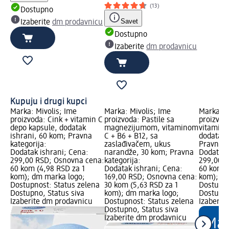
(13)
Dostupno
Savet
Izaberite
dm prodavnicu
Dostupno
Izaberite
dm prodavnicu
Kupuju i drugi kupci
Marka: Mivolis; Ime
Marka: Mivolis; Ime
Marka: M
proizvoda: Cink + vitamin C
proizvoda: Pastile sa
proizvod
depo kapsule, dodatak
magnezijumom, vitaminom
vitamina
ishrani, 60 kom; Pravna
C + B6 + B12, sa
dodatak 
kategorija:
zaslađivačem, ukus
Pravna k
Dodatak ishrani; Cena:
narandže, 30 kom; Pravna
Dodatak 
299,00 RSD; Osnovna cena:
kategorija:
299,00 R
60 kom (4,98 RSD za 1
Dodatak ishrani; Cena:
60 kom (
kom); dm marka logo;
169,00 RSD; Osnovna cena:
kom); dm
Dostupnost: Status zelena
30 kom (5,63 RSD za 1
Dostupno
Dostupno, Status siva
kom); dm marka logo;
Dostupno
Izaberite dm prodavnicu
Dostupnost: Status zelena
Izaberit
Dostupno, Status siva
Izaberite dm prodavnicu