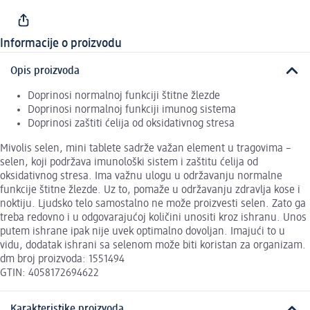
Informacije o proizvodu
Opis proizvoda
Doprinosi normalnoj funkciji štitne žlezde
Doprinosi normalnoj funkciji imunog sistema
Doprinosi zaštiti ćelija od oksidativnog stresa
Mivolis selen, mini tablete sadrže važan element u tragovima –
selen, koji podržava imunološki sistem i zaštitu ćelija od
oksidativnog stresa. Ima važnu ulogu u održavanju normalne
funkcije štitne žlezde. Uz to, pomaže u održavanju zdravlja kose i
noktiju. Ljudsko telo samostalno ne može proizvesti selen. Zato ga
treba redovno i u odgovarajućoj količini unositi kroz ishranu. Unos
putem ishrane ipak nije uvek optimalno dovoljan. Imajući to u
vidu, dodatak ishrani sa selenom može biti koristan za organizam.
dm broj proizvoda: 1551494
GTIN: 4058172694622
Karakteristike proizvoda