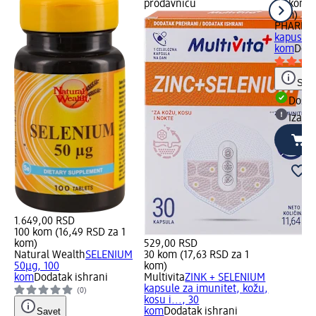
prodavnicu
20 kom (
kom)
PHARMA
kapusle,
kom
Doda
Save
Dost
Izabe
1.649,00 RSD
100 kom (16,49 RSD za 1
kom)
529,00 RSD
Natural Wealth
SELENIUM
30 kom (17,63 RSD za 1
50μg, 100
kom)
kom
Dodatak ishrani
Multivita
ZINK + SELENIUM
kapsule za imunitet, kožu,
(0)
kosu i..., 30
Savet
kom
Dodatak ishrani