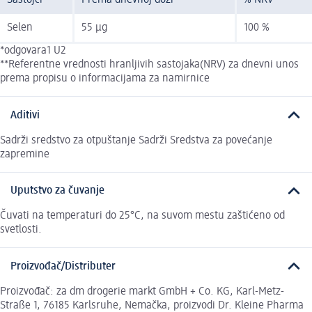
Sastojci
Prema dnevnoj dozi*
% NRV**
Selen
55 µg
100 %
*odgovara1 U2
**Referentne vrednosti hranljivih sastojaka(NRV) za dnevni unos
prema propisu o informacijama za namirnice
Aditivi
Sadrži sredstvo za otpuštanje Sadrži Sredstva za povećanje
zapremine
Uputstvo za čuvanje
Čuvati na temperaturi do 25°C, na suvom mestu zaštićeno od
svetlosti.
Proizvođač/Distributer
Proizvođač: za dm drogerie markt GmbH + Co. KG, Karl-Metz-
Straße 1, 76185 Karlsruhe, Nemačka, proizvodi Dr. Kleine Pharma