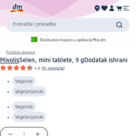
Pretražite i pronađite
Ekskluzivni kuponi u aplikaciji Moj dm
Početna stranica
Mivolis
Selen, mini tablete, 9 g
Dodatak ishrani
4.6
(
91 recenzija
)
Veganski
Vegetarijanski
Veganski
Vegetarijanski