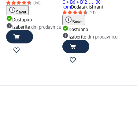
C + B6 + B12,..., 30
(141)
kom
Dodatak ishrani
Savet
(48)
Dostupno
Savet
Izaberite
dm prodavnicu
Dostupno
Izaberite
dm prodavnicu