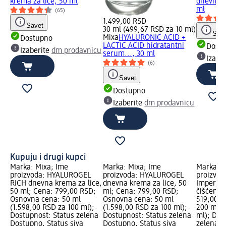
krema za lice, 50 ml
dnevna k
ml
(65)
1.499,00 RSD
Savet
30 ml (499,67 RSD za 10 ml)
Save
Mixa
HYALURONIC ACID +
Dostupno
LACTIC ACID hidratantni
Dost
Izaberite
dm prodavnicu
serum..., 30 ml
Izabe
(6)
Savet
Dostupno
Izaberite
dm prodavnicu
Kupuju i drugi kupci
Marka: Mixa; Ime
Marka: Mixa; Ime
Marka: M
proizvoda: HYALUROGEL
proizvoda: HYALUROGEL
proizvoda
RICH dnevna krema za lice,
dnevna krema za lice, 50
Imperfec
50 ml; Cena: 799,00 RSD;
ml; Cena: 799,00 RSD;
čišćenje 
Osnovna cena: 50 ml
Osnovna cena: 50 ml
519,00 R
(1.598,00 RSD za 100 ml);
(1.598,00 RSD za 100 ml);
200 ml (
Dostupnost: Status zelena
Dostupnost: Status zelena
ml); Dos
Dostupno, Status siva
Dostupno, Status siva
zelena D