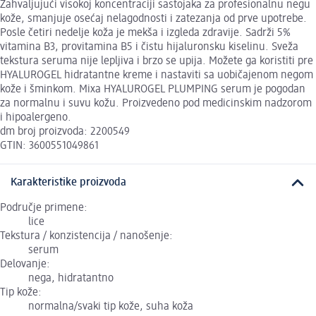
Zahvaljujući visokoj koncentraciji sastojaka za profesionalnu negu
kože, smanjuje osećaj nelagodnosti i zatezanja od prve upotrebe.
Posle četiri nedelje koža je mekša i izgleda zdravije. Sadrži 5%
vitamina B3, provitamina B5 i čistu hijaluronsku kiselinu. Sveža
tekstura seruma nije lepljiva i brzo se upija. Možete ga koristiti pre
HYALUROGEL hidratantne kreme i nastaviti sa uobičajenom negom
kože i šminkom. Mixa HYALUROGEL PLUMPING serum je pogodan
za normalnu i suvu kožu. Proizvedeno pod medicinskim nadzorom
i hipoalergeno.
dm broj proizvoda: 2200549
GTIN: 3600551049861
Karakteristike proizvoda
Područje primene:
lice
Tekstura / konzistencija / nanošenje:
serum
Delovanje:
nega, hidratantno
Tip kože:
normalna/svaki tip kože, suha koža