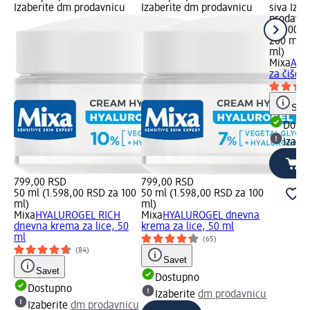
Izaberite dm prodavnicu
Izaberite dm prodavnicu
siva Iza
prodavn
519,00 R
200 ml (
ml)
Mixa
Anti
za čišćen
Save
Dost
Izabe
799,00 RSD
799,00 RSD
50 ml (1.598,00 RSD za 100
50 ml (1.598,00 RSD za 100
ml)
ml)
Mixa
HYALUROGEL RICH
Mixa
HYALUROGEL dnevna
dnevna krema za lice, 50
krema za lice, 50 ml
ml
(65)
(84)
Savet
Savet
Dostupno
Dostupno
Izaberite
dm prodavnicu
Izaberite
dm prodavnicu