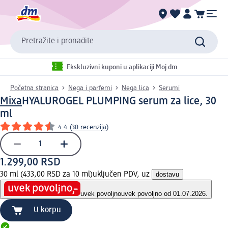
Pretražite i pronađite
Ekskluzivni kuponi u aplikaciji Moj dm
Početna stranica
Nega i parfemi
Nega lica
Serumi
Mixa
HYALUROGEL PLUMPING serum za lice, 30
ml
4.4
(
30 recenzija
)
1.299,00 RSD
30 ml (433,00 RSD za 10 ml)
uključen PDV, uz
dostavu
uvek povoljno
uvek povoljno od 01.07.2026.
U korpu