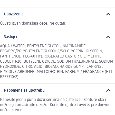
Upozorenje
Čuvati izvan domašaja dece. Ne gutati.
Sastojci
AQUA / WATER, PENTYLENE GLYCOL, NIACINAMIDE,
PEG/PPG/POLYBUTYLENE GLYCOL-8/5/3 GLYCERIN, GLYCERIN,
PANTHENOL, PEG-60 HYDROGENATED CASTOR OIL, METHYL
GLUCETH-20, BUTYLENE GLYCOL, SODIUM HYALURONATE, SODIUM
HYDROXIDE, CITRIC ACID, BIOSACCHARIDE GUM-1, CAPRYLYL
GLYCOL, CARBOMER, MALTODEXTRIN, PARFUM / FRAGRANCE (F.I.L
B277310/2).
Napomena za upotrebu
Nanesite jednu punu dozu seruma na čisto lice i konture oka i
nežno ga umasirajte u kožu. Koristite ujutro i uveče, pre dnevne ili
noćne kreme.