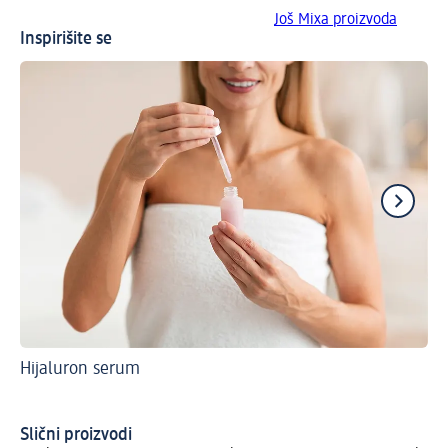
Još Mixa proizvoda
Inspirišite se
Hijaluron serum
On
Ko
Slični proizvodi