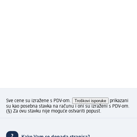
Sve cene su izražene s PDV-om.
Troškovi isporuke
prikazani
su kao posebna stavka na računu i oni su izraženi s PDV-om.
(§) Za ovu stavku nije moguće ostvariti popust.