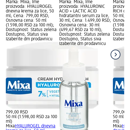
Marka: Mixa; Ime
Marka: Mixa; Ime
Marka: M
proizvoda: HYALUROGEL
proizvoda: HYALURONIC
proizvo
dnevna krema za lice, 50
ACID + LACTIC ACID
RICH dne
ml; Cena: 799,00 RSD;
hidratantni serum za lice,
50 ml; C
Osnovna cena: 50 ml
30 ml; Cena: 1.499,00 RSD;
Osnovna 
(1.598,00 RSD za 100 ml);
Osnovna cena: 30 ml
(1.598,0
Dostupnost: Status zelena
(499,67 RSD za 10 ml);
Dostupno
Dostupno, Status siva
Dostupnost: Status zelena
Dostupno
Izaberite dm prodavnicu
Dostupno, Status siva
Izaberit
Izaberite dm prodavnicu
799,00 RSD
799,00 
50 ml (1.598,00 RSD za 100
50 ml (1
ml)
ml)
Mixa
HYALUROGEL dnevna
Mixa
HYA