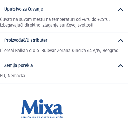
Uputstvo za čuvanje
Čuvati na suvom mestu na temperaturi od +6°C do +25°C,
izbegavajući direktno izlaganje sunčevoj svetlosti.
Proizvođač/Distributer
L`oreal Balkan d.o.o. Bulevar Zorana Đinđića 64 A/IV, Beograd
Zemlja porekla
EU, Nemačka