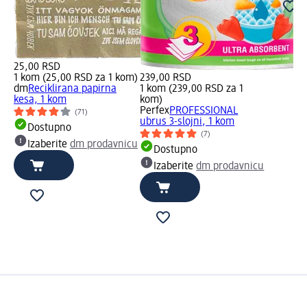
25,00 RSD
1 kom (25,00 RSD za 1 kom)
239,00 RSD
dm
Reciklirana papirna
1 kom (239,00 RSD za 1
kesa, 1 kom
kom)
Perfex
PROFESSIONAL
(71)
ubrus 3-slojni, 1 kom
Dostupno
(7)
Izaberite
dm prodavnicu
Dostupno
Izaberite
dm prodavnicu