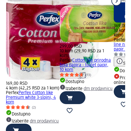
369,00 
10 kom (
kom)
Perfex
Co
line natu
299,00 RSD
papir...,
10 kom (29,90 RSD za 1
kom)
Perfex
Cotton like prirodna
Save
boja papira - toalet papir,
10 kom
Dost
(13)
Proiz
Dostupno
online
169,00 RSD
4 kom (42,25 RSD za 1 kom)
Izaberite
dm prodavnicu
Perfex
Perfex Cotton like
Premium white 3-slojni, 4
kom
(2)
Dostupno
Izaberite
dm prodavnicu