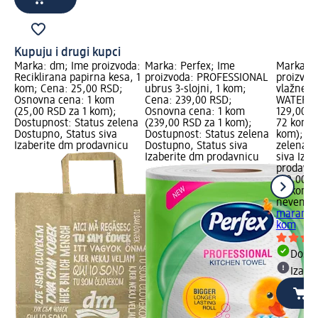
Kupuju i drugi kupci
Marka: dm; Ime proizvoda:
Marka: Perfex; Ime
Marka: n
Reciklirana papirna kesa, 1
proizvoda: PROFESSIONAL
proizvod
kom; Cena: 25,00 RSD;
ubrus 3-slojni, 1 kom;
vlažne 
Osnovna cena: 1 kom
Cena: 239,00 RSD;
WATER, 
(25,00 RSD za 1 kom);
Osnovna cena: 1 kom
129,00 R
Dostupnost: Status zelena
(239,00 RSD za 1 kom);
72 kom (
Dostupno, Status siva
Dostupnost: Status zelena
kom); Do
Izaberite dm prodavnicu
Dostupno, Status siva
zelena D
Izaberite dm prodavnicu
siva Iza
prodavn
129,00 R
72 kom (
nevena
A
maramic
kom
Dost
Izabe