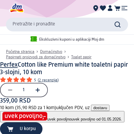
Pretražite i pronađite
Ekskluzivni kuponi u aplikaciji Moj dm
Početna stranica
Domaćinstvo
Papirnati proizvodi za domaćinstvo
Toalet papir
Perfex
Cotton like Premium white toaletni papir
3-slojni, 10 kom
5
(
2 recenzija
)
359,00 RSD
10 kom (35,90 RSD za 1 kom)
uključen PDV, uz
dostavu
uvek povoljno
uvek povoljno od 01.05.2026.
U korpu