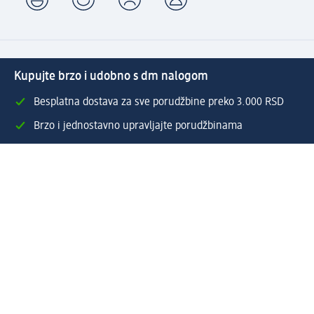
Kupujte brzo i udobno s dm nalogom
Besplatna dostava za sve porudžbine preko 3.000 RSD
Brzo i jednostavno upravljajte porudžbinama
Prijavite se za naš newsletter i uvek budite u toku sa
svim aktuelnostima
Napravite dm nalog
Pomoć
Servis za kupce
Načini & troškovi dostave
Povrat & zamene