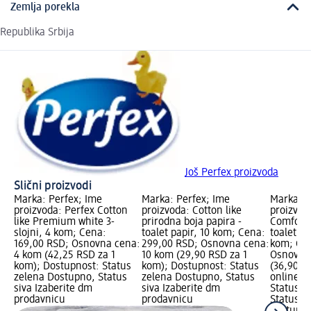
Zemlja porekla
Republika Srbija
Još Perfex proizvoda
Slični proizvodi
Marka: Perfex; Ime
Marka: Perfex; Ime
Marka: P
proizvoda: Perfex Cotton
proizvoda: Cotton like
proizvoda
like Premium white 3-
prirodna boja papira -
Comfort 
slojni, 4 kom; Cena:
toalet papir, 10 kom; Cena:
toaletni 
169,00 RSD; Osnovna cena:
299,00 RSD; Osnovna cena:
kom; Cen
4 kom (42,25 RSD za 1
10 kom (29,90 RSD za 1
Osnovna
kom); Dostupnost: Status
kom); Dostupnost: Status
(36,90 R
zelena Dostupno, Status
zelena Dostupno, Status
online l
siva Izaberite dm
siva Izaberite dm
Status z
prodavnicu
prodavnicu
Status c
dostupan