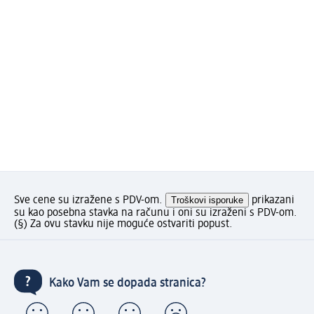
Sve cene su izražene s PDV-om.
Troškovi isporuke
prikazani
su kao posebna stavka na računu i oni su izraženi s PDV-om.
(§) Za ovu stavku nije moguće ostvariti popust.
Kako Vam se dopada stranica?