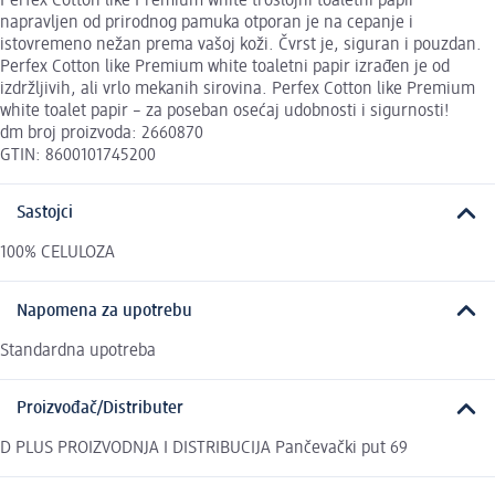
Perfex Cotton like Premium white troslojni toaletni papir
napravljen od prirodnog pamuka otporan je na cepanje i
istovremeno nežan prema vašoj koži. Čvrst je, siguran i pouzdan.
Perfex Cotton like Premium white toaletni papir izrađen je od
izdržljivih, ali vrlo mekanih sirovina. Perfex Cotton like Premium
white toalet papir – za poseban osećaj udobnosti i sigurnosti!
dm broj proizvoda: 2660870
GTIN: 8600101745200
Sastojci
100% CELULOZA
Napomena za upotrebu
Standardna upotreba
Proizvođač/Distributer
D PLUS PROIZVODNJA I DISTRIBUCIJA Pančevački put 69