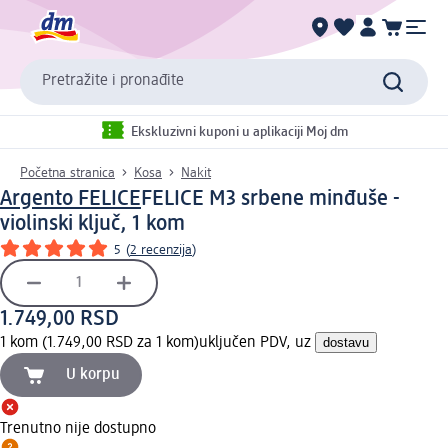
Pretražite i pronađite
Ekskluzivni kuponi u aplikaciji Moj dm
Početna stranica
Kosa
Nakit
Argento FELICE
FELICE M3 srbene minđuše -
violinski ključ, 1 kom
5
(
2 recenzija
)
1.749,00 RSD
1 kom (1.749,00 RSD za 1 kom)
uključen PDV, uz
dostavu
U korpu
Trenutno nije dostupno