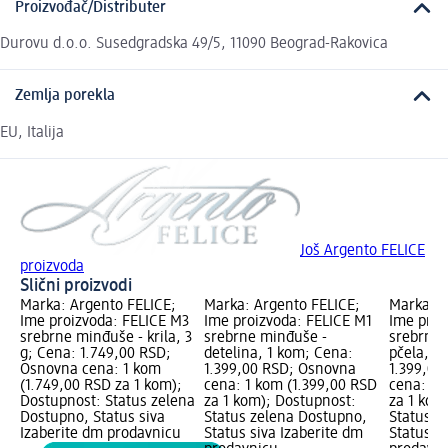
Proizvođač/Distributer
Durovu d.o.o. Susedgradska 49/5, 11090 Beograd-Rakovica
Zemlja porekla
EU, Italija
Još Argento FELICE
proizvoda
Slični proizvodi
Marka: Argento FELICE;
Marka: Argento FELICE;
Marka: A
Ime proizvoda: FELICE M3
Ime proizvoda: FELICE M1
Ime proi
srebrne minđuše - krila, 3
srebrne minđuše -
srebrne 
g; Cena: 1.749,00 RSD;
detelina, 1 kom; Cena:
pčela, 1
Osnovna cena: 1 kom
1.399,00 RSD; Osnovna
1.399,00
(1.749,00 RSD za 1 kom);
cena: 1 kom (1.399,00 RSD
cena: 1 
Dostupnost: Status zelena
za 1 kom); Dostupnost:
za 1 kom
Dostupno, Status siva
Status zelena Dostupno,
Status z
Izaberite dm prodavnicu
Status siva Izaberite dm
Status s