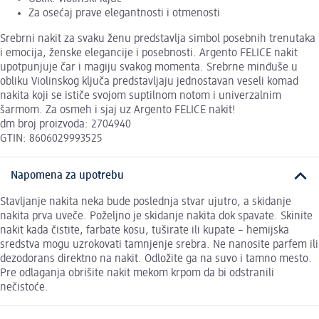
Za osećaj prave elegantnosti i otmenosti
Srebrni nakit za svaku ženu predstavlja simbol posebnih trenutaka
i emocija, ženske elegancije i posebnosti. Argento FELICE nakit
upotpunjuje čar i magiju svakog momenta. Srebrne minđuše u
obliku Violinskog ključa predstavljaju jednostavan veseli komad
nakita koji se ističe svojom suptilnom notom i univerzalnim
šarmom. Za osmeh i sjaj uz Argento FELICE nakit!
dm broj proizvoda: 2704940
GTIN: 8606029993525
Napomena za upotrebu
Stavljanje nakita neka bude poslednja stvar ujutro, a skidanje
nakita prva uveče. Poželjno je skidanje nakita dok spavate. Skinite
nakit kada čistite, farbate kosu, tuširate ili kupate – hemijska
sredstva mogu uzrokovati tamnjenje srebra. Ne nanosite parfem ili
dezodorans direktno na nakit. Odložite ga na suvo i tamno mesto.
Pre odlaganja obrišite nakit mekom krpom da bi odstranili
nečistoće.