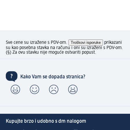
Sve cene su izražene s PDV-om.
Troškovi isporuke
prikazani
su kao posebna stavka na računu i oni su izraženi s PDV-om.
(§) Za ovu stavku nije moguće ostvariti popust.
Kako Vam se dopada stranica?
Kupujte brzo i udobno s dm nalogom