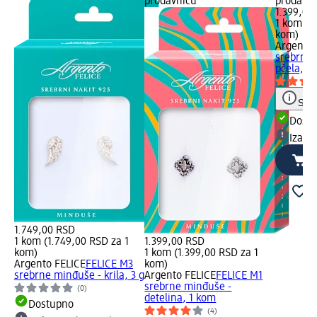
prodavnicu
prodavn
1.399,00
1 kom (1
kom)
Argento 
srebrne 
pčela, 1
Save
Dost
Izabe
1.749,00 RSD
1 kom (1.749,00 RSD za 1
1.399,00 RSD
kom)
1 kom (1.399,00 RSD za 1
Argento FELICE
FELICE M3
kom)
srebrne minđuše - krila, 3 g
Argento FELICE
FELICE M1
srebrne minđuše -
(0)
detelina, 1 kom
Dostupno
(4)