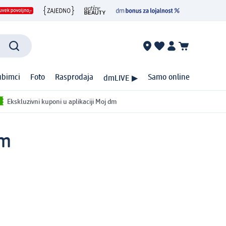
ubimci
Foto
Rasprodaja
Samo online
dmLIVE ▶
Ekskluzivni kuponi u aplikaciji Moj dm
om