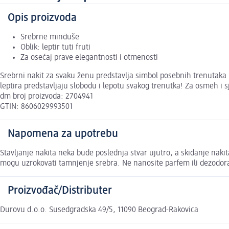
Opis proizvoda
Srebrne minđuše
Oblik: leptir tuti fruti
Za osećaj prave elegantnosti i otmenosti
Srebrni nakit za svaku ženu predstavlja simbol posebnih trenutaka
leptira predstavljaju slobodu i lepotu svakog trenutka! Za osmeh i s
dm broj proizvoda: 2704941
GTIN: 8606029993501
Napomena za upotrebu
Stavljanje nakita neka bude poslednja stvar ujutro, a skidanje nakita
mogu uzrokovati tamnjenje srebra. Ne nanosite parfem ili dezodora
Proizvođač/Distributer
Durovu d.o.o. Susedgradska 49/5, 11090 Beograd-Rakovica