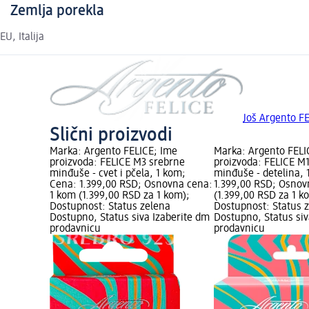
Zemlja porekla
EU, Italija
Još Argento F
Slični proizvodi
Marka: Argento FELICE; Ime
Marka: Argento FELI
proizvoda: FELICE M3 srebrne
proizvoda: FELICE M
minđuše - cvet i pčela, 1 kom;
minđuše - detelina, 
Cena: 1.399,00 RSD; Osnovna cena:
1.399,00 RSD; Osnov
1 kom (1.399,00 RSD za 1 kom);
(1.399,00 RSD za 1 k
Dostupnost: Status zelena
Dostupnost: Status 
Dostupno, Status siva Izaberite dm
Dostupno, Status siv
prodavnicu
prodavnicu