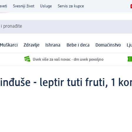
aveti
Svesniji život
Usluge
Servis za kupce
 i pronađite
Muškarci
Zdravlje
Ishrana
Bebe i deca
Domaćinstvo
Lj
Uvek više za vaš novac - dm uvek povoljno
đuše - leptir tuti fruti, 1 k