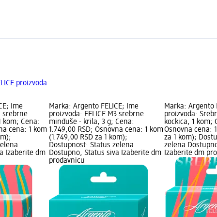
ELICE proizvoda
CE; Ime
Marka: Argento FELICE; Ime
Marka: Argento 
1 srebrne
proizvoda: FELICE M3 srebrne
proizvoda: Sreb
1 kom; Cena:
minđuše - krila, 3 g; Cena:
kockica, 1 kom; 
na cena: 1 kom
1.749,00 RSD; Osnovna cena: 1 kom
Osnovna cena: 1
om);
(1.749,00 RSD za 1 kom);
za 1 kom); Dost
zelena
Dostupnost: Status zelena
zelena Dostupno
a Izaberite dm
Dostupno, Status siva Izaberite dm
Izaberite dm pr
prodavnicu