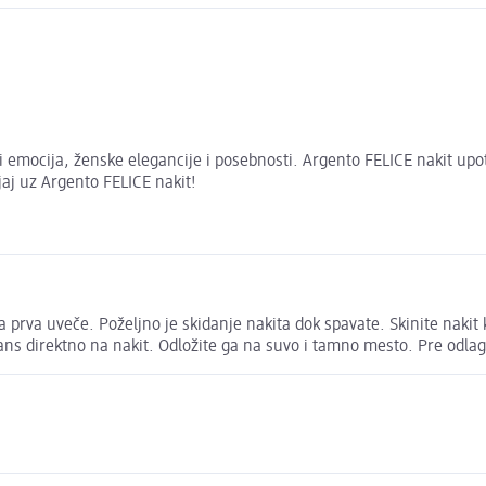
 i emocija, ženske elegancije i posebnosti. Argento FELICE nakit 
jaj uz Argento FELICE nakit!
 prva uveče. Poželjno je skidanje nakita dok spavate. Skinite nakit k
ns direktno na nakit. Odložite ga na suvo i tamno mesto. Pre odlag