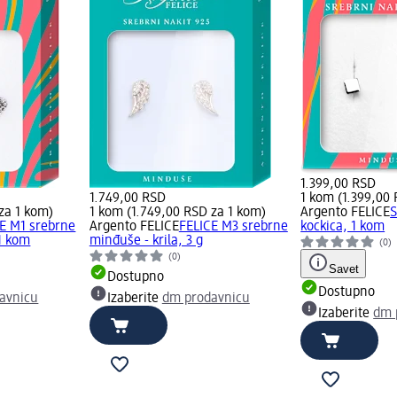
1.399,00 RSD
1.749,00 RSD
1 kom (1.399,00
za 1 kom)
1 kom (1.749,00 RSD za 1 kom)
Argento FELICE
S
E M1 srebrne
Argento FELICE
FELICE M3 srebrne
kockica, 1 kom
1 kom
minđuše - krila, 3 g
(0)
(0)
Savet
Dostupno
Dostupno
avnicu
Izaberite
dm prodavnicu
Izaberite
dm 