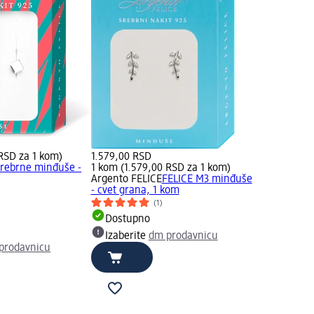
 RSD za 1 kom)
1.579,00 RSD
rebrne minđuše -
1 kom (1.579,00 RSD za 1 kom)
Argento FELICE
FELICE M3 minđuše
- cvet grana, 1 kom
(1)
Dostupno
Izaberite
dm prodavnicu
prodavnicu