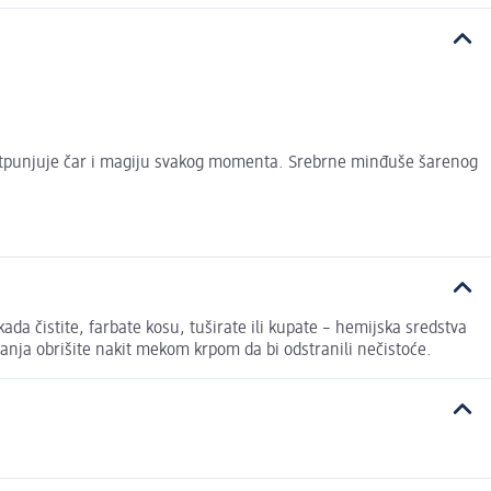
upotpunjuje čar i magiju svakog momenta. Srebrne minđuše šarenog
ada čistite, farbate kosu, tuširate ili kupate – hemijska sredstva
anja obrišite nakit mekom krpom da bi odstranili nečistoće.