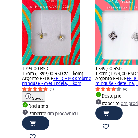
1.399,00 RSD
1.399,00 RSD
1 kom (1.399,00 RSD za 1 kom)
1 kom (1.399,00 RSD 
Argento FELICE
FELICE M3 srebrne
Argento FELICE
FELIC
minđuše - cvet i pčela, 1 kom
minđuše - detelina, 
(3)
(4)
Dostupno
Savet
Izaberite
dm prod
Dostupno
Izaberite
dm prodavnicu