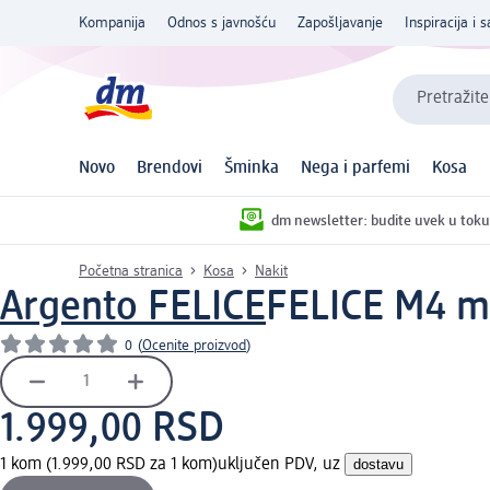
Kompanija
Odnos s javnošću
Zapošljavanje
Inspiracija i s
Pretražite
Novo
Brendovi
Šminka
Nega i parfemi
Kosa
dm newsletter: budite uvek u toku
Početna stranica
Kosa
Nakit
Argento FELICE
FELICE M4 min
0
(
Ocenite proizvod
)
1.999,00 RSD
1 kom (1.999,00 RSD za 1 kom)
uključen PDV, uz
dostavu