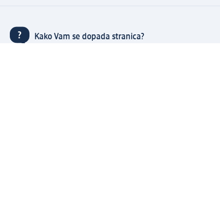
Kako Vam se dopada stranica?
Kupujte brzo i udobno s dm nalogom
Besplatna dostava za sve porudžbine preko 3.000 RSD
Brzo i jednostavno upravljajte porudžbinama
Prijavite se za naš newsletter i uvek budite u toku sa
svim aktuelnostima
Napravite dm nalog