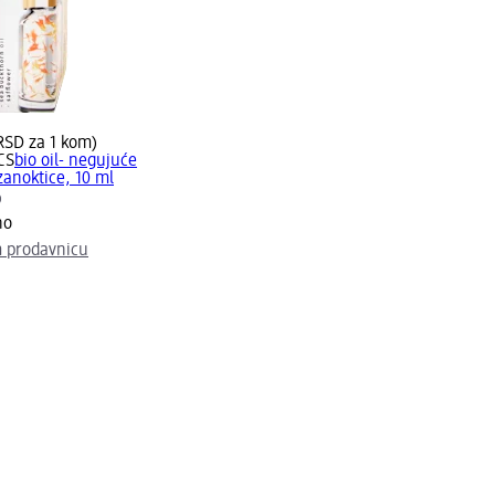
RSD za 1 kom)
CS
bio oil- negujuće
 zanoktice, 10 ml
)
no
 prodavnicu