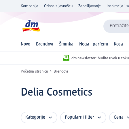
Kompanija
Odnos s javnošću
Zapošljavanje
Inspiracija i s
Pretražite
Novo
Brendovi
Šminka
Nega i parfemi
Kosa
dm newsletter: budite uvek u toku
Početna stranica
Brendovi
Delia Cosmetics
Kategorije
Popularni filter
Cena