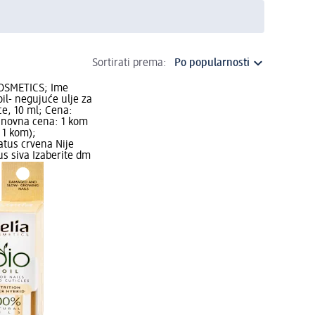
Sortirati prema:
COSMETICS; Ime
oil- negujuće ulje za
ce, 10 ml; Cena:
snovna cena: 1 kom
 1 kom);
atus crvena Nije
us siva Izaberite dm