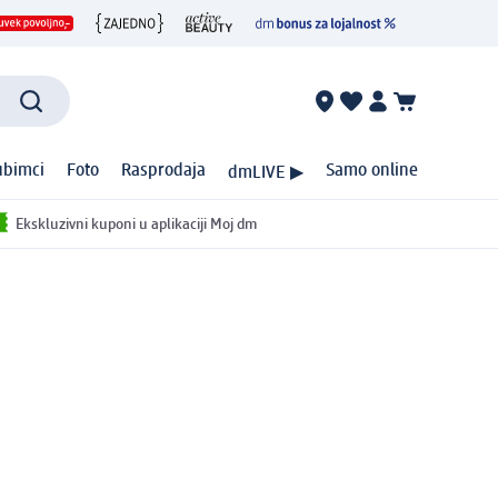
ubimci
Foto
Rasprodaja
Samo online
dmLIVE ▶
Ekskluzivni kuponi u aplikaciji Moj dm