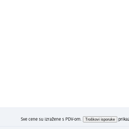
Sve cene su izražene s PDV-om.
Troškovi isporuke
prika