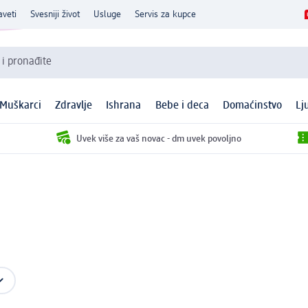
aveti
Svesniji život
Usluge
Servis za kupce
 i pronađite
Muškarci
Zdravlje
Ishrana
Bebe i deca
Domaćinstvo
Lj
Uvek više za vaš novac - dm uvek povoljno