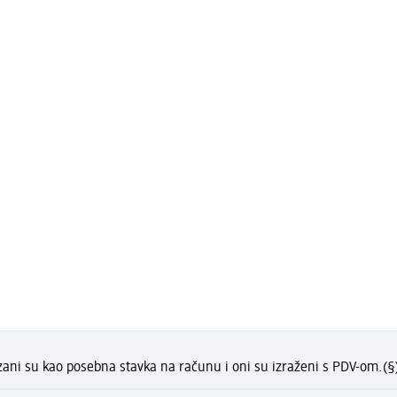
zani su kao posebna stavka na računu i oni su izraženi s PDV-om.
(§