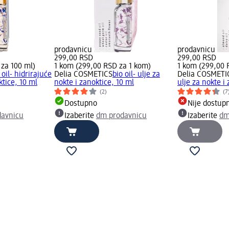
prodavnicu
prodavnicu
299,00 RSD
299,00 RSD
 za 100 ml)
1 kom (299,00 RSD za 1 kom)
1 kom (299,00 
 oil- hidrirajuće
Delia COSMETICS
bio oil- ulje za
Delia COSMETI
ktice, 10 ml
nokte i zanoktice, 10 ml
ulje za nokte i
(2)
(7
Dostupno
Nije dostup
davnicu
Izaberite
dm prodavnicu
Izaberite
dm