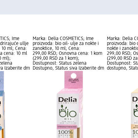
TICS; Ime
Marka: Delia COSMETICS; Ime
Marka: Delia 
idrirajuće ullje
proizvoda: bio oil- ulje za nokte i
proizvoda: bio 
, 10 ml; Cena:
zanoktice, 10 ml; Cena:
nokte i zanokti
a cena: 10 ml
299,00 RSD; Osnovna cena: 1 kom
299,00 RSD; O
0 ml);
(299,00 RSD za 1 kom);
(299,00 RSD za
zelena
Dostupnost: Status zelena
Dostupnost: St
va Izaberite dm
Dostupno, Status siva Izaberite dm
dostupno, Stat