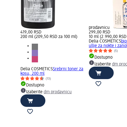
prodavnicu
419,00 RSD
299,00 RSD
200 ml (209,50 RSD za 100 ml)
10 ml (2.990,00 RSD
Delia COSMETICS
bio
ullje za nokte i zano
(5)
Dostupno
Izaberite
dm pro
Delia COSMETICS
Srebrni toner za
kosu, 200 ml
(13)
Dostupno
Izaberite
dm prodavnicu