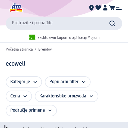
Pretražite i pronađite
Ekskluzivni kuponi u aplikaciji Moj dm
Početna stranica
Brendovi
ecowell
Kategorije
Popularni filter
Cena
Karakteristike proizvoda
Područje primene