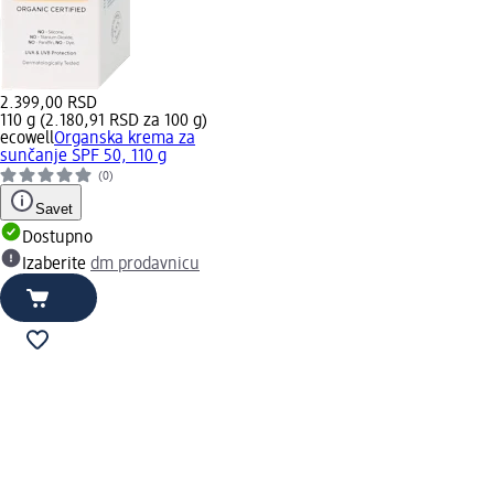
2.399,00 RSD
110 g (2.180,91 RSD za 100 g)
ecowell
Organska krema za
sunčanje SPF 50, 110 g
(0)
Savet
Dostupno
Izaberite
dm prodavnicu