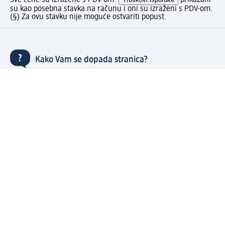
Sve cene su izražene s PDV-om.
prikazani
su kao posebna stavka na računu i oni su izraženi s PDV-om.
(§) Za ovu stavku nije moguće ostvariti popust.
Kako Vam se dopada stranica?
Kupujte brzo i udobno s dm nalogom
Besplatna dostava za sve porudžbine preko 3.000 RSD
Brzo i jednostavno upravljajte porudžbinama
Prijavite se za naš newsletter i uvek budite u toku sa
svim aktuelnostima