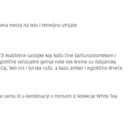
na mesta na telu i temeljno utrljate.
drži kvalitetne sastojke koji kožu čine baršunastomekom i
gzotične senzualne gornje note ove kreme su italijanska
aj, beli iris i turska ruža, a bazu amber i egzotično drveće.
 samu ili u kombinaciji s mirisom iz kolekcije White Tea.