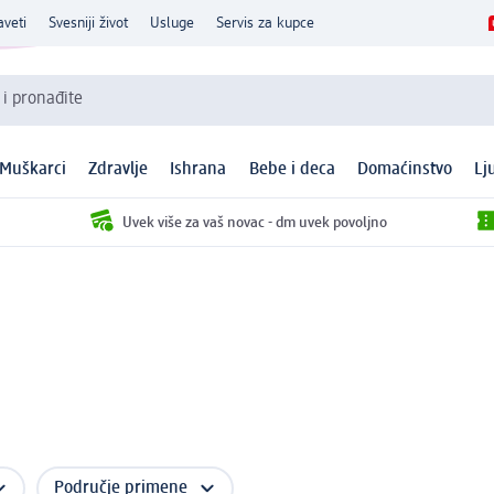
aveti
Svesniji život
Usluge
Servis za kupce
 i pronađite
Muškarci
Zdravlje
Ishrana
Bebe i deca
Domaćinstvo
Lj
Uvek više za vaš novac - dm uvek povoljno
Područje primene