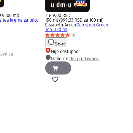
za 100 ml)
1.349,00 RSD
e tea krema za telo,
150 ml (899,33 RSD za 100 ml)
Elizabeth Arden
Deo sprej Green
Tea, 150 ml
(1)
Savet
Nije dostupno
avnicu
Izaberite
dm prodavnicu