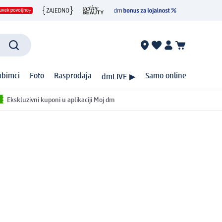
ubimci
Foto
Rasprodaja
Samo online
dmLIVE ▶
Ekskluzivni kuponi u aplikaciji Moj dm