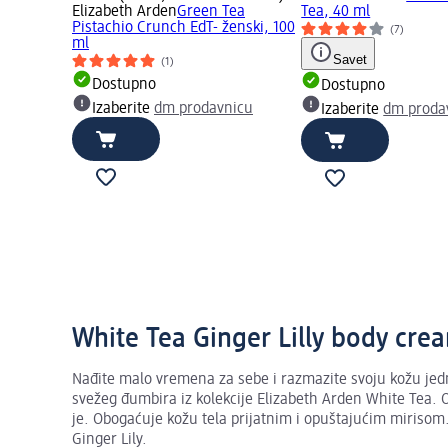
Elizabeth Arden
Green Tea
Tea, 40 ml
Pistachio Crunch EdT- ženski, 100
(7)
ml
Savet
(1)
Dostupno
Dostupno
Izaberite
dm prodavnicu
Izaberite
dm proda
White Tea Ginger Lilly body cre
Nađite malo vremena za sebe i razmazite svoju kožu 
svežeg đumbira iz kolekcije Elizabeth Arden White Tea. O
je. Obogaćuje kožu tela prijatnim i opuštajućim mirisom
Ginger Lily.