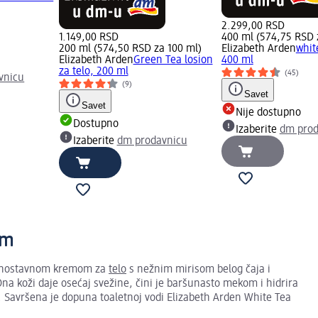
2.299,00 RSD
1.149,00 RSD
400 ml (574,75 RSD 
200 ml (574,50 RSD za 100 ml)
Elizabeth Arden
whit
Elizabeth Arden
Green Tea losion
400 ml
za telo, 200 ml
(45)
vnicu
(9)
Savet
Savet
Nije dostupno
Dostupno
Izaberite
dm prod
Izaberite
dm prodavnicu
am
jednostavnom kremom za
telo
s nežnim mirisom belog čaja i
na koži daje osećaj svežine, čini je baršunasto mekom i hidrira
. Savršena je dopuna toaletnoj vodi Elizabeth Arden White Tea