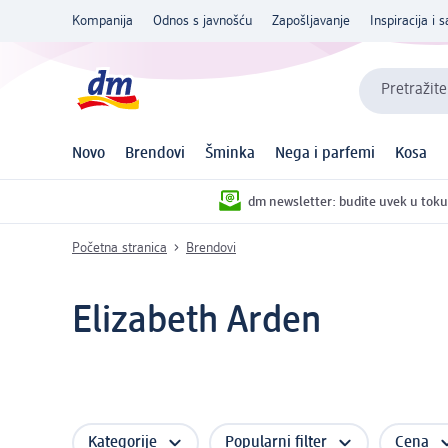
Kompanija
Odnos s javnošću
Zapošljavanje
Inspiracija i s
Pretražite
Novo
Brendovi
Šminka
Nega i parfemi
Kosa
dm newsletter: budite uvek u toku
Početna stranica
Brendovi
Elizabeth Arden
Kategorije
Popularni filter
Cena