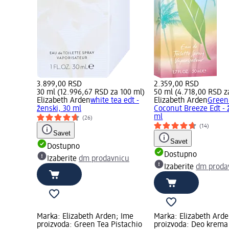
3.899,00 RSD
2.359,00 RSD
30 ml (12.996,67 RSD za 100 ml)
50 ml (4.718,00 RSD z
Elizabeth Arden
white tea edt -
Elizabeth Arden
Green
ženski, 30 ml
Coconut Breeze Edt - 
ml
(26)
(14)
Savet
Savet
Dostupno
Dostupno
Izaberite
dm prodavnicu
Izaberite
dm proda
Marka: Elizabeth Arden; Ime
Marka: Elizabeth Ard
proizvoda: Green Tea Pistachio
proizvoda: Deo krema