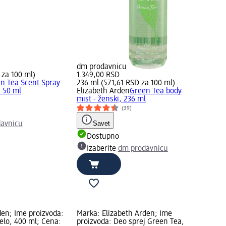
dm prodavnicu
 za 100 ml)
1.349,00 RSD
n Tea Scent Spray
236 ml (571,61 RSD za 100 ml)
, 50 ml
Elizabeth Arden
Green Tea body
mist - ženski, 236 ml
(39)
Savet
avnicu
Dostupno
Izaberite
dm prodavnicu
den; Ime proizvoda:
Marka: Elizabeth Arden; Ime
elo, 400 ml; Cena:
proizvoda: Deo sprej Green Tea,