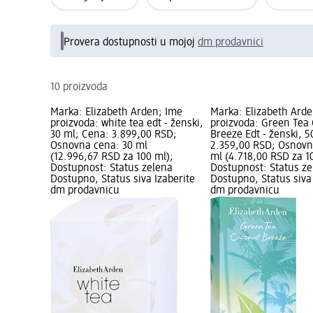
Provera dostupnosti u mojoj
dm prodavnici
10 proizvoda
Marka: Elizabeth Arden; Ime
Marka: Elizabeth Ard
proizvoda: white tea edt - ženski,
proizvoda: Green Tea
30 ml; Cena: 3.899,00 RSD;
Breeze Edt - ženski, 5
Osnovna cena: 30 ml
2.359,00 RSD; Osnovn
(12.996,67 RSD za 100 ml);
ml (4.718,00 RSD za 1
Dostupnost: Status zelena
Dostupnost: Status z
Dostupno, Status siva Izaberite
Dostupno, Status siva
dm prodavnicu
dm prodavnicu