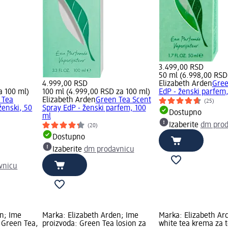
3.499,00 RSD
50 ml (6.998,00 RSD
4.999,00 RSD
Elizabeth Arden
Gree
a 100 ml)
100 ml (4.999,00 RSD za 100 ml)
EdP - ženski parfem
 Tea
Elizabeth Arden
Green Tea Scent
(25)
ženski, 50
Spray EdP - ženski parfem, 100
Dostupno
ml
Izaberite
dm prod
(20)
Dostupno
Izaberite
dm prodavnicu
vnicu
en; Ime
Marka: Elizabeth Arden; Ime
Marka: Elizabeth Ar
 Green Tea,
proizvoda: Green Tea losion za
white tea krema za t