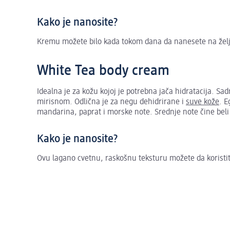
Kako je nanosite?
Kremu možete bilo kada tokom dana da nanesete na želje
White Tea body cream
Idealna je za kožu kojoj je potrebna jača hidratacija. Sa
mirisnom. Odlična je za negu dehidrirane i
suve kože
. E
mandarina, paprat i morske note. Srednje note čine beli č
Kako je nanosite?
Ovu lagano cvetnu, raskošnu teksturu možete da koristite