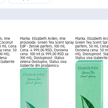
en; Ime
Marka: Elizabeth Arden; Ime
Marka: Elizabeth Ar
 Coconut
proizvoda: Green Tea Scent Spray
Green Tea Scent Spr
0 ml; Cena:
EdP - ženski parfem, 100 ml;
parfem, 50 ml; Cena
a cena: 50
Cena: 4.999,00 RSD; Osnovna
Osnovna cena: 50 ml
00 ml);
cena: 100 ml (4.999,00 RSD za
ml); Dostupnost: St
elena
100 ml); Dostupnost: Status
Status siva Izaberit
 Izaberite
zelena Dostupno, Status siva
Izaberite dm prodavnicu