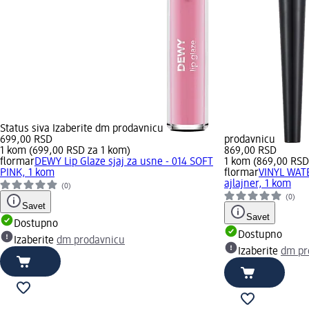
Status siva Izaberite dm prodavnicu
699,00 RSD
prodavnicu
1 kom (699,00 RSD za 1 kom)
869,00 RSD
flormar
DEWY Lip Glaze sjaj za usne - 014 SOFT
1 kom (869,00 RSD
PINK, 1 kom
flormar
VINYL WAT
ajlajner, 1 kom
(0)
(0)
Savet
Savet
Dostupno
Dostupno
Izaberite
dm prodavnicu
Izaberite
dm pr