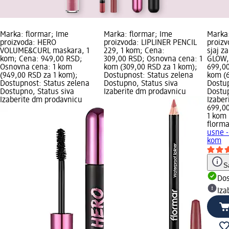
Marka: flormar; Ime
Marka: flormar; Ime
Marka:
proizvoda: HERO
proizvoda: LIPLINER PENCIL
proizv
VOLUME&CURL maskara, 1
229, 1 kom; Cena:
sjaj z
kom; Cena: 949,00 RSD;
309,00 RSD; Osnovna cena: 1
GLOW,
Osnovna cena: 1 kom
kom (309,00 RSD za 1 kom);
699,0
(949,00 RSD za 1 kom);
Dostupnost: Status zelena
kom (6
Dostupnost: Status zelena
Dostupno, Status siva
Dostup
Dostupno, Status siva
Izaberite dm prodavnicu
Dostup
Izaberite dm prodavnicu
Izabe
699,0
1 kom 
florma
usne 
kom
S
Do
Iza