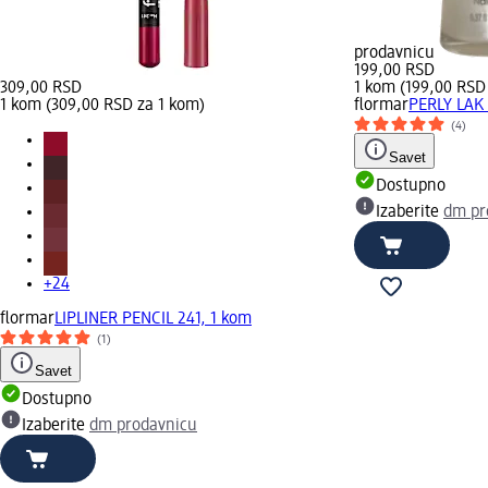
prodavnicu
199,00 RSD
309,00 RSD
1 kom (199,00 RSD
1 kom (309,00 RSD za 1 kom)
flormar
PERLY LAK 
(4)
Savet
Dostupno
Izaberite
dm pr
+24
flormar
LIPLINER PENCIL 241, 1 kom
(1)
Savet
Dostupno
Izaberite
dm prodavnicu