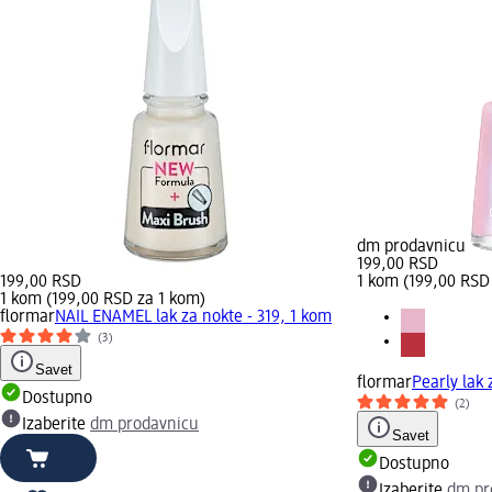
dm prodavnicu
199,00 RSD
199,00 RSD
1 kom (199,00 RSD
1 kom (199,00 RSD za 1 kom)
flormar
NAIL ENAMEL lak za nokte - 319, 1 kom
(3)
Savet
flormar
Pearly lak 
Dostupno
(2)
Izaberite
dm prodavnicu
Savet
Dostupno
Izaberite
dm pr