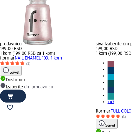
prodavnicu
siva Izaberite dm
199,00 RSD
199,00 RSD
1 kom (199,00 RSD za 1 kom)
1 kom (199,00 RSD
flormar
NAIL ENAMEL 103, 1 kom
(3)
Savet
Dostupno
Izaberite
dm prodavnicu
+43
flormar
FULL COLO
(3)
Savet