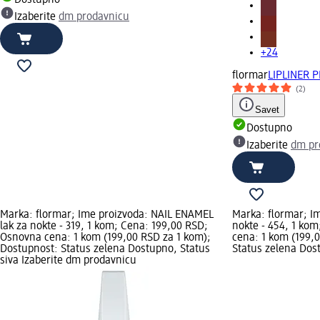
Dostupno
Izaberite
dm prodavnicu
+24
flormar
LIPLINER P
(2)
Savet
Dostupno
Izaberite
dm pr
Marka: flormar; Ime proizvoda: NAIL ENAMEL
Marka: flormar; Im
lak za nokte - 319, 1 kom; Cena: 199,00 RSD;
nokte - 454, 1 ko
Osnovna cena: 1 kom (199,00 RSD za 1 kom);
cena: 1 kom (199,
Dostupnost: Status zelena Dostupno, Status
Status zelena Dost
siva Izaberite dm prodavnicu