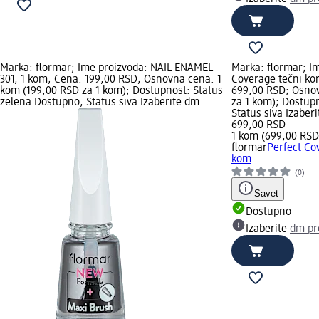
Marka: flormar; Ime proizvoda: NAIL ENAMEL
Marka: flormar; Im
301, 1 kom; Cena: 199,00 RSD; Osnovna cena: 1
Coverage tečni kor
kom (199,00 RSD za 1 kom); Dostupnost: Status
699,00 RSD; Osnov
zelena Dostupno, Status siva Izaberite dm
za 1 kom); Dostup
Status siva Izabe
699,00 RSD
1 kom (699,00 RSD
flormar
Perfect Cov
kom
(0)
Savet
Dostupno
Izaberite
dm pr