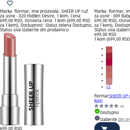
Marka: flormar; Ime proizvoda: SHEER UP ruž
Marka: flormar; I
za usne - 020 Hidden Desire, 1 kom; Cena:
za usne - 009 Baby
699,00 RSD; Osnovna cena: 1 kom (699,00 RSD
699,00 RSD; Osnov
za 1 kom); Dostupnost: Status zelena Dostupno,
za 1 kom); Dostup
Status siva Izaberite dm prodavnicu
Status siva Izabe
699,00 RSD
1 kom (699,00 RSD
+2
flormar
SHEER UP r
kom
(0)
Dostupno
Izaberite
dm pr
699,00 RSD