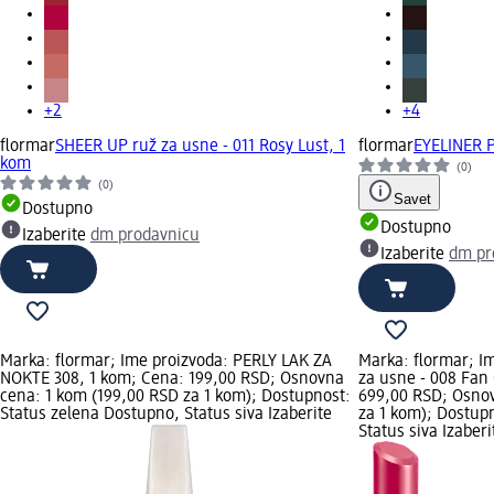
+2
+4
flormar
SHEER UP ruž za usne - 011 Rosy Lust, 1
flormar
EYELINER P
kom
(0)
(0)
Savet
Dostupno
Dostupno
Izaberite
dm prodavnicu
Izaberite
dm pr
Marka: flormar; Ime proizvoda: PERLY LAK ZA
Marka: flormar; I
NOKTE 308, 1 kom; Cena: 199,00 RSD; Osnovna
za usne - 008 Fan
cena: 1 kom (199,00 RSD za 1 kom); Dostupnost:
699,00 RSD; Osnov
Status zelena Dostupno, Status siva Izaberite
za 1 kom); Dostup
Status siva Izaber