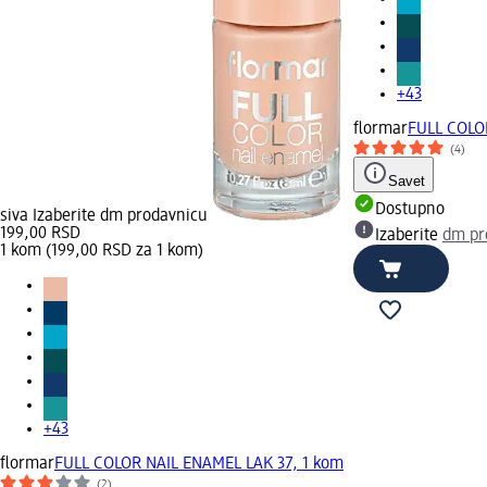
+43
flormar
FULL COLO
(4)
Savet
Dostupno
siva Izaberite dm prodavnicu
199,00 RSD
Izaberite
dm pr
1 kom (199,00 RSD za 1 kom)
+43
flormar
FULL COLOR NAIL ENAMEL LAK 37, 1 kom
(2)