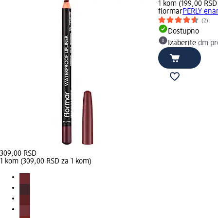
1 kom (199,00 RSD
flormar
PERLY enam
(2)
Dostupno
Izaberite
dm pr
309,00 RSD
1 kom (309,00 RSD za 1 kom)