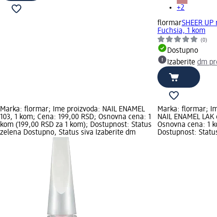
+2
flormar
SHEER UP r
Fuchsia, 1 kom
(0)
Dostupno
Izaberite
dm pr
Marka: flormar; Ime proizvoda: NAIL ENAMEL
Marka: flormar; I
103, 1 kom; Cena: 199,00 RSD; Osnovna cena: 1
NAIL ENAMEL LAK 6
kom (199,00 RSD za 1 kom); Dostupnost: Status
Osnovna cena: 1 k
zelena Dostupno, Status siva Izaberite dm
Dostupnost: Statu