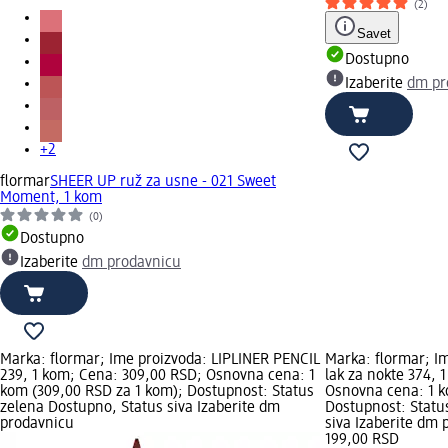
(2)
Savet
Dostupno
Izaberite
dm pr
+2
flormar
SHEER UP ruž za usne - 021 Sweet
Moment, 1 kom
(0)
Dostupno
Izaberite
dm prodavnicu
Marka: flormar; Ime proizvoda: LIPLINER PENCIL
Marka: flormar; I
239, 1 kom; Cena: 309,00 RSD; Osnovna cena: 1
lak za nokte 374, 
kom (309,00 RSD za 1 kom); Dostupnost: Status
Osnovna cena: 1 k
zelena Dostupno, Status siva Izaberite dm
Dostupnost: Statu
prodavnicu
siva Izaberite dm
199,00 RSD