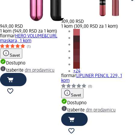
309,00 RSD
949,00 RSD
1 kom (309,00 RSD za 1 kom)
1 kom (949,00 RSD za 1 kom)
flormar
HERO VOLUME&CURL
maskara, 1 kom
(1)
Savet
Dostupno
Izaberite
dm prodavnicu
+24
flormar
LIPLINER PENCIL 229, 1
kom
(0)
Savet
Dostupno
Izaberite
dm prodavnicu