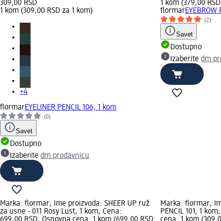
309,00 RSD
1 kom (379,00 RSD
1 kom (309,00 RSD za 1 kom)
flormar
EYEBROW P
(2)
Savet
Dostupno
Izaberite
dm pr
+4
flormar
EYELINER PENCIL 106, 1 kom
(0)
Savet
Dostupno
Izaberite
dm prodavnicu
Marka: flormar; Ime proizvoda: SHEER UP ruž
Marka: flormar; I
za usne - 011 Rosy Lust, 1 kom; Cena:
PENCIL 101, 1 kom
699,00 RSD; Osnovna cena: 1 kom (699,00 RSD
cena: 1 kom (309,