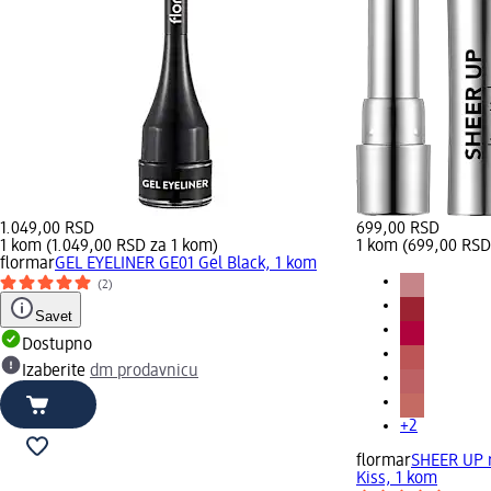
1.049,00 RSD
699,00 RSD
1 kom (1.049,00 RSD za 1 kom)
1 kom (699,00 RSD
flormar
GEL EYELINER GE01 Gel Black, 1 kom
(2)
Savet
Dostupno
Izaberite
dm prodavnicu
+2
flormar
SHEER UP r
Kiss, 1 kom