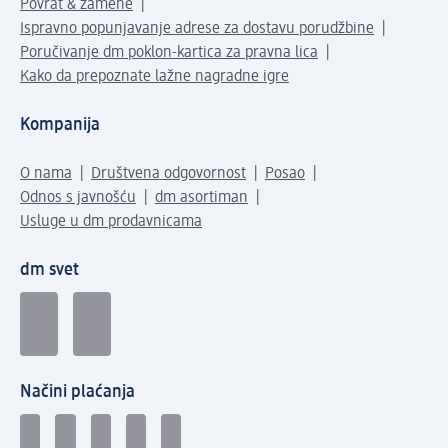
Povrat & zamene
Ispravno popunjavanje adrese za dostavu porudžbine
Poručivanje dm poklon-kartica za pravna lica
Kako da prepoznate lažne nagradne igre
Kompanija
O nama
Društvena odgovornost
Posao
Odnos s javnošću
dm asortiman
Usluge u dm prodavnicama
dm svet
Načini plaćanja