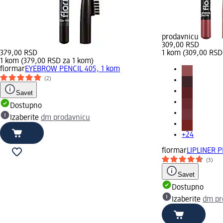
prodavnicu
309,00 RSD
379,00 RSD
1 kom (309,00 RSD
1 kom (379,00 RSD za 1 kom)
flormar
EYEBROW PENCIL 405, 1 kom
(2)
Savet
Dostupno
Izaberite
dm prodavnicu
+24
flormar
LIPLINER P
(3)
Savet
Dostupno
Izaberite
dm pr