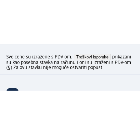
Sve cene su izražene s PDV-om.
Troškovi isporuke
prikazani
su kao posebna stavka na računu i oni su izraženi s PDV-om.
(§) Za ovu stavku nije moguće ostvariti popust.
Kako Vam se dopada stranica?