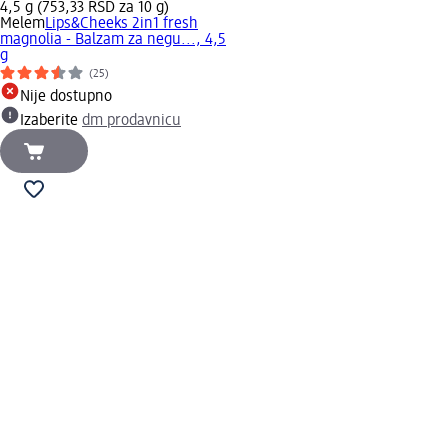
4,5 g (753,33 RSD za 10 g)
Melem
Lips&Cheeks 2in1 fresh
magnolia - Balzam za negu..., 4,5
g
(25)
Nije dostupno
Izaberite
dm prodavnicu