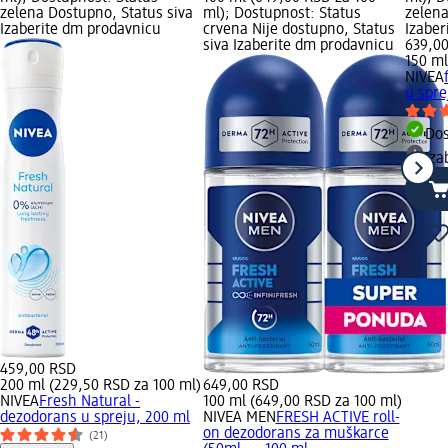
zelena Dostupno, Status siva
ml); Dostupnost: Status
zelena
Izaberite dm prodavnicu
crvena Nije dostupno, Status
Izabe
siva Izaberite dm prodavnicu
639,0
150 ml
NIVEA
u spre
Do
Iza
459,00 RSD
200 ml (229,50 RSD za 100 ml)
649,00 RSD
NIVEA
Fresh Natural -
100 ml (649,00 RSD za 100 ml)
dezodorans u spreju, 200 ml
NIVEA MEN
FRESH ACTIVE roll-
on dezodorans za muškarce
(21)