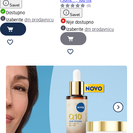
(50ml..., 100 ml
Savet
(0)
Dostupno
Savet
Izaberite
dm prodavnicu
Nije dostupno
Izaberite
dm prodavnicu