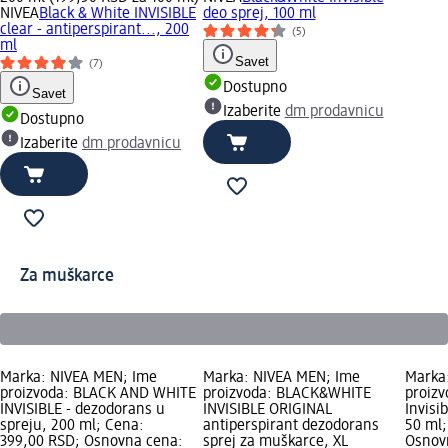
NIVEA
Black & White INVISIBLE
deo sprej, 100 ml
clear - antiperspirant..., 200
(5)
ml
Savet
(7)
Dostupno
Savet
Izaberite
dm prodavnicu
Dostupno
Izaberite
dm prodavnicu
Za muškarce
Marka: NIVEA MEN; Ime
Marka: NIVEA MEN; Ime
Marka
proizvoda: BLACK AND WHITE
proizvoda: BLACK&WHITE
proizv
INVISIBLE - dezodorans u
INVISIBLE ORIGINAL
Invisi
spreju, 200 ml; Cena:
antiperspirant dezodorans
50 ml;
399,00 RSD; Osnovna cena:
sprej za muškarce, XL
Osnov