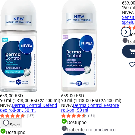
639,0
150 ml
NIVEA
Sensit
spreju
Do
Iza
659,00 RSD
659,00 RSD
50 ml (1.318,00 RSD za 100 ml)
50 ml (1.318,00 RSD za 100 ml)
NIVEA
Derma Control Defend
NIVEA
Derma Control Restore
deo roll-on, 50 ml
roll-on, 50 ml
(187)
(151)
Dostupno
Savet
Izaberite
dm prodavnicu
Dostupno