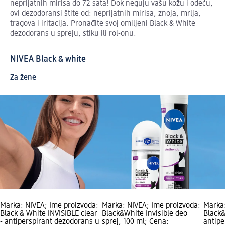
neprijatnih mirisa do 72 sata! Dok neguju vašu kožu i odeću,
ovi dezodoransi štite od: neprijatnih mirisa, znoja, mrlja,
tragova i iritacija. Pronađite svoj omiljeni Black & White
dezodorans u spreju, stiku ili rol-onu.
NIVEA Black & white
Za žene
Marka: NIVEA; Ime proizvoda:
Marka: NIVEA; Ime proizvoda:
Marka:
Black & White INVISIBLE clear
Black&White Invisible deo
Black&
- antiperspirant dezodorans u
sprej, 100 ml; Cena:
antipe