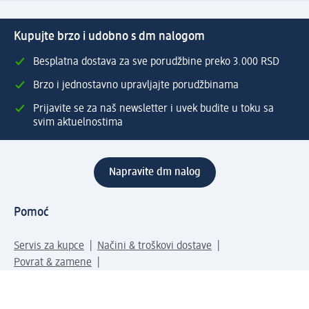
Kupujte brzo i udobno s dm nalogom
Besplatna dostava za sve porudžbine preko 3.000 RSD
Brzo i jednostavno upravljajte porudžbinama
Prijavite se za naš newsletter i uvek budite u toku sa
svim aktuelnostima
Napravite dm nalog
Pomoć
Servis za kupce
Načini & troškovi dostave
Povrat & zamene
Ispravno popunjavanje adrese za dostavu porudžbine
Poručivanje dm poklon-kartica za pravna lica