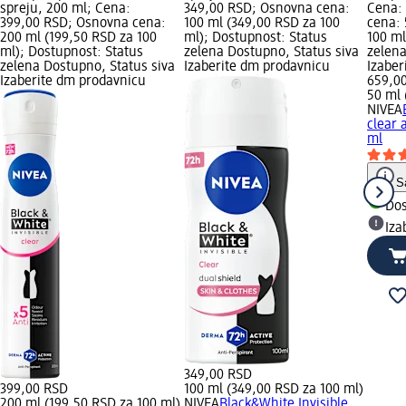
spreju, 200 ml; Cena:
349,00 RSD; Osnovna cena:
Cena:
399,00 RSD; Osnovna cena:
100 ml (349,00 RSD za 100
cena: 
200 ml (199,50 RSD za 100
ml); Dostupnost: Status
100 ml
ml); Dostupnost: Status
zelena Dostupno, Status siva
zelena
zelena Dostupno, Status siva
Izaberite dm prodavnicu
Izabe
Izaberite dm prodavnicu
659,0
50 ml 
NIVEA
clear 
ml
S
Do
Iza
349,00 RSD
399,00 RSD
100 ml (349,00 RSD za 100 ml)
200 ml (199,50 RSD za 100 ml)
NIVEA
Black&White Invisible