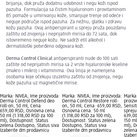
brijanja, dok pruža dodatnu udobnost i negu koži ispod
pazuha. Formulacija sa čistim hijaluronom i provitaminom
B5 pomaže u umirivanju kože, smanjuje trenje od odeće i
neguje područje ispod pazuha. Za nežnu, glatku i zdravu
kožu pazuha. Ovaj antiperspirant u spreju pruža pouzdanu
zaštitu od znojenja i neprijatnih mirisa do 72 sata, dok
istovremeno neguje kožu. Ne sadrži etil alkohol i
dermatološki potvrđeno odgovara koži.
Derma
Control
Clinical
antiperspiranti nude do 100 sati
zaštite od neprijatnih mirisa sa 2 vrste hijaluronske kiseline
(makro i mikro) i vitaminima. Ova linija je namenjena
osobama koje očekuju izuzetnu zaštitu od znojenja, negu
kože pazuha uz magnetične mirise.
Marka: NIVEA; Ime proizvoda:
Marka: NIVEA; Ime proizvoda:
Marka
Derma Control Defend deo
Derma Control Restore roll-
proiz
roll-on, 50 ml; Cena:
on, 50 ml; Cena: 659,00 RSD;
Sensit
659,00 RSD; Osnovna cena:
Osnovna cena: 50 ml
spreju
50 ml (1.318,00 RSD za 100
(1.318,00 RSD za 100 ml);
639,0
ml); Dostupnost: Status
Dostupnost: Status zelena
150 ml
zelena Dostupno, Status siva
Dostupno, Status siva
ml); D
Izaberite dm prodavnicu
Izaberite dm prodavnicu
zelena
Izabe