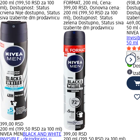
200 ml (199,50 RSD za 100
FORMAT, 200 ml; Cena:
(938,0
ml); Dostupnost: Status
399,00 RSD; Osnovna cena:
Dostup
crvena Nije dostupno, Status
200 ml (199,50 RSD za 100
Dostup
siva Izaberite dm prodavnicu
ml); Dostupnost: Status
Izabe
zelena Dostupno, Status siva
469,0
Izaberite dm prodavnicu
50 ml 
NIVEA
Invisi
50 ml
S
Do
Iza
399,00 RSD
200 ml (199,50 RSD za 100 ml)
NIVEA MEN
BLACK AND WHITE
399,00 RSD
INVISIBLE - dezodorans u
200 ml (199,50 RSD za 100 ml)