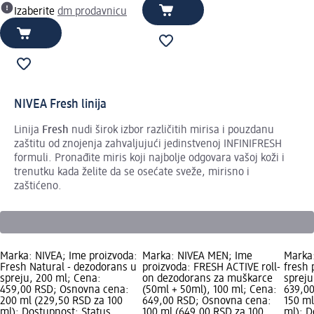
Izaberite
dm prodavnicu
NIVEA Fresh linija
Linija
Fresh
nudi širok izbor različitih mirisa i pouzdanu
zaštitu od znojenja zahvaljujući jedinstvenoj INFINIFRESH
formuli. Pronađite miris koji najbolje odgovara vašoj koži i
trenutku kada želite da se osećate sveže, mirisno i
zaštićeno.
Marka: NIVEA; Ime proizvoda:
Marka: NIVEA MEN; Ime
Marka:
Fresh Natural - dezodorans u
proizvoda: FRESH ACTIVE roll-
fresh 
spreju, 200 ml; Cena:
on dezodorans za muškarce
spreju
459,00 RSD; Osnovna cena:
(50ml + 50ml), 100 ml; Cena:
639,0
200 ml (229,50 RSD za 100
649,00 RSD; Osnovna cena:
150 ml
ml); Dostupnost: Status
100 ml (649,00 RSD za 100
ml); D