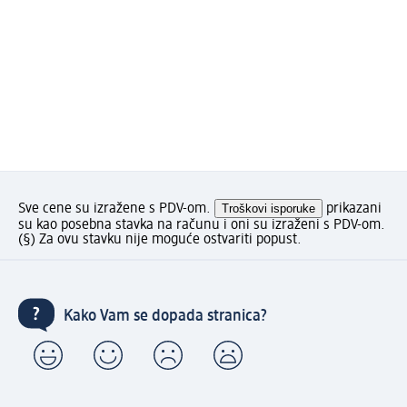
Sve cene su izražene s PDV-om.
Troškovi isporuke
prikazani
su kao posebna stavka na računu i oni su izraženi s PDV-om.
(§) Za ovu stavku nije moguće ostvariti popust.
Kako Vam se dopada stranica?