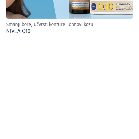
Smanji bore, učvrsti konture i obnovi kožu
Pr
NIVEA Q10
Ni