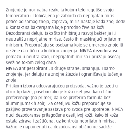
Znojenje je normalna reakcija kojom telo reguliše svoju
temperaturu. Uobičajena je zabluda da neprijatan miris
potiče od samog znoja; zapravo, miris nastaje kada znoj dođe
u kontakt sa bakterijama koje prirodno žive na koži.
Dezodoransi deluju tako što inhibiraju razvoj bakterija ili
neutrališu neprijatne mirise, često ih maskirajući prijatnim
mirisom. Preporučuju se osobama koje se umereno znoje ili
ne žele da utiču na količinu znojenja.
NIVEA dezodoransi
pomažu u neutralizaciji neprijatnih mirisa i pružaju osećaj
svežine tokom celog dana.
NIVEA
antiperspiranti
, s druge strane, smanjuju i samo
znojenje, jer deluju na znojne žlezde i ograničavaju lučenje
znoja.
Prilikom izbora odgovarajućeg proizvoda, važno je uzeti u
obzir tip kože, posebno ako je koža osetljiva, kao i lične
preferencije (na primer, da li se preferira formula bez
aluminijumskih soli). Za osetljivu kožu preporučuje se
pažljivo proveravanje sastava proizvoda pre upotrebe. NIVEA
nudi dezodoranse prilagođene osetljivoj koži, kako bi koža
ostala zdrava i zaštićena, uz kontrolu neprijatnih mirisa.
Važno je napomenuti da dezodoransi obično ne sadrže