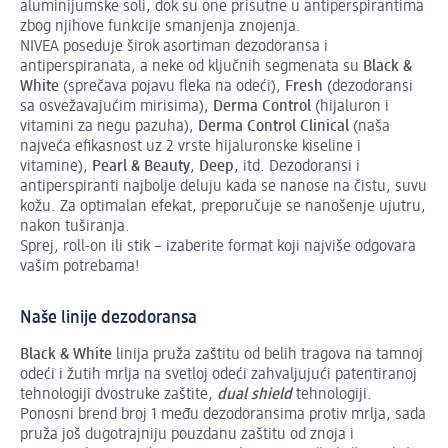
aluminijumske soli, dok su one prisutne u antiperspirantima
zbog njihove funkcije smanjenja znojenja.
NIVEA poseduje širok asortiman dezodoransa i
antiperspiranata, a neke od ključnih segmenata su
Black &
White
(sprečava pojavu fleka na odeći),
Fresh
(dezodoransi
sa osvežavajućim mirisima),
Derma
Control
(hijaluron i
vitamini za negu pazuha),
Derma
Control
Clinical
(naša
najveća efikasnost uz 2 vrste hijaluronske kiseline i
vitamine),
Pearl &
Beauty
,
Deep
, itd. Dezodoransi i
antiperspiranti najbolje deluju kada se nanose na čistu, suvu
kožu. Za optimalan efekat, preporučuje se nanošenje ujutru,
nakon tuširanja.
Sprej, roll-on ili stik – izaberite format koji najviše odgovara
vašim potrebama!
Naše linije dezodoransa
Black & White
linija pruža zaštitu od belih tragova na tamnoj
odeći i žutih mrlja na svetloj odeći zahvaljujući patentiranoj
tehnologiji dvostruke zaštite,
dual
shield
tehnologiji.
Ponosni brend broj 1 među dezodoransima protiv mrlja, sada
pruža još dugotrajniju pouzdanu zaštitu od znoja i