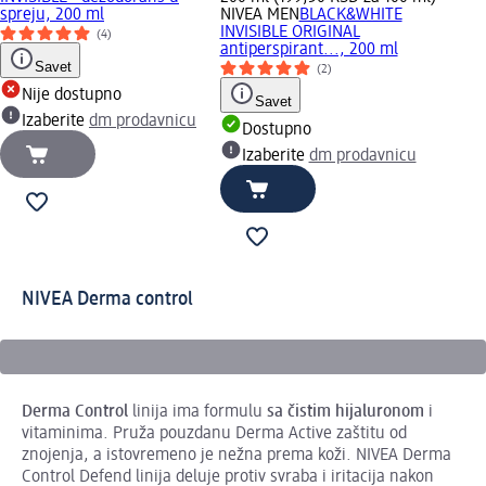
spreju, 200 ml
NIVEA MEN
BLACK&WHITE
INVISIBLE ORIGINAL
(4)
antiperspirant..., 200 ml
Savet
(2)
Nije dostupno
Savet
Izaberite
dm prodavnicu
Dostupno
Izaberite
dm prodavnicu
NIVEA Derma control
Derma
Control
linija ima formulu
sa čistim
hijaluronom
i
vitaminima. Pruža pouzdanu Derma Active zaštitu od
znojenja, a istovremeno je nežna prema koži. NIVEA Derma
Control Defend linija deluje protiv svraba i iritacija nakon