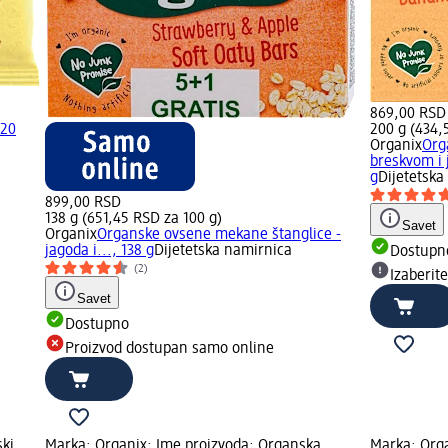
869,00 RSD
 20
200 g (434,
Organix
Org
breskvom i 
g
Dijetetska
899,00 RSD
138 g (651,45 RSD za 100 g)
Savet
Organix
Organske ovsene mekane štanglice -
jagoda i..., 138 g
Dijetetska namirnica
Dostupn
(2)
Izaberit
Savet
Dostupno
Proizvod dostupan samo online
ski
Marka: Organix; Ime proizvoda: Organska
Marka: Orga