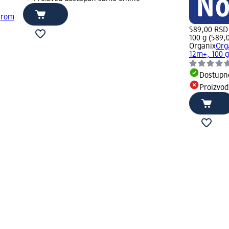
birom
589,00 RSD
100 g (589,
Organix
Orga
12m+, 100 g
Dostupn
Proizvod