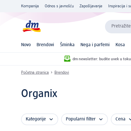
Kompanija
Odnos s javnošću
Zapošljavanje
Inspiracija i s
Pretražite
Novo
Brendovi
Šminka
Nega i parfemi
Kosa
dm newsletter: budite uvek u toku
Početna stranica
Brendovi
Organix
Kategorije
Popularni filter
Cena