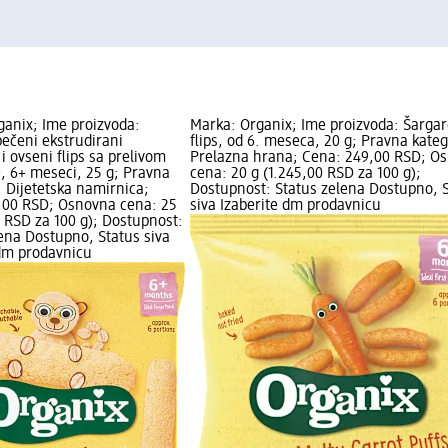
ganix; Ime proizvoda:
Marka: Organix; Ime proizvoda: Šarga
ečeni ekstrudirani
flips, od 6. meseca, 20 g; Pravna kateg
i ovseni flips sa prelivom
Prelazna hrana; Cena: 249,00 RSD; O
, 6+ meseci, 25 g; Pravna
cena: 20 g (1.245,00 RSD za 100 g);
: Dijetetska namirnica;
Dostupnost: Status zelena Dostupno, 
,00 RSD; Osnovna cena: 25
siva Izaberite dm prodavnicu
0 RSD za 100 g); Dostupnost:
ena Dostupno, Status siva
 dm prodavnicu