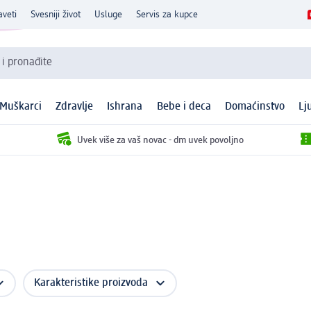
aveti
Svesniji život
Usluge
Servis za kupce
 i pronađite
Muškarci
Zdravlje
Ishrana
Bebe i deca
Domaćinstvo
Lj
Uvek više za vaš novac - dm uvek povoljno
Karakteristike proizvoda