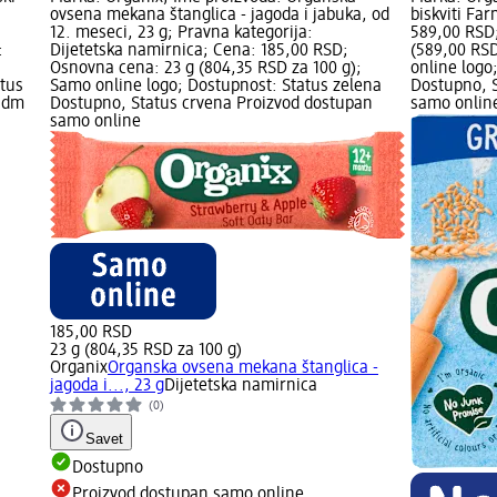
ovsena mekana štanglica - jagoda i jabuka, od
biskviti Fa
12. meseci, 23 g; Pravna kategorija:
589,00 RSD
:
Dijetetska namirnica; Cena: 185,00 RSD;
(589,00 RSD
Osnovna cena: 23 g (804,35 RSD za 100 g);
online logo
atus
Samo online logo; Dostupnost: Status zelena
Dostupno, 
e dm
Dostupno, Status crvena Proizvod dostupan
samo onlin
samo online
185,00 RSD
23 g (804,35 RSD za 100 g)
Organix
Organska ovsena mekana štanglica -
jagoda i..., 23 g
Dijetetska namirnica
(0)
Savet
Dostupno
Proizvod dostupan samo online