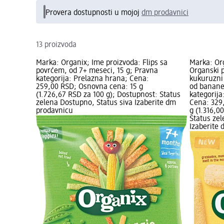
Provera dostupnosti u mojoj
dm prodavnici
13 proizvoda
Marka: Organix; Ime proizvoda: Flips sa
Marka: Or
povrćem, od 7+ meseci, 15 g; Pravna
Organski p
kategorija: Prelazna hrana; Cena:
kukuruzni 
259,00 RSD; Osnovna cena: 15 g
od banane
(1.726,67 RSD za 100 g); Dostupnost: Status
kategorija
zelena Dostupno, Status siva Izaberite dm
Cena: 329
prodavnicu
g (1.316,0
Status zel
Izaberite