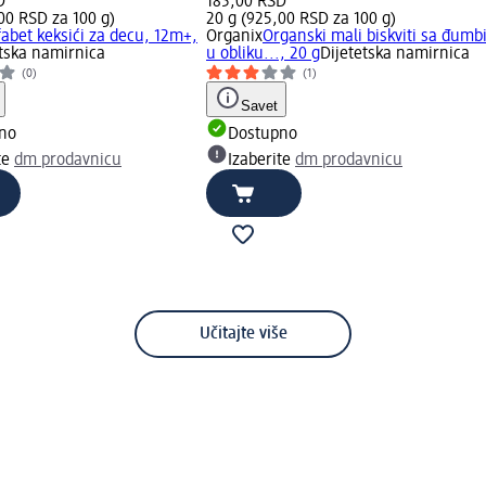
D
185,00 RSD
00 RSD za 100 g)
20 g (925,00 RSD za 100 g)
fabet keksići za decu, 12m+,
Organix
Organski mali biskviti sa đum
etska namirnica
u obliku..., 20 g
Dijetetska namirnica
(0)
(1)
Savet
no
Dostupno
te
dm prodavnicu
Izaberite
dm prodavnicu
Učitajte više