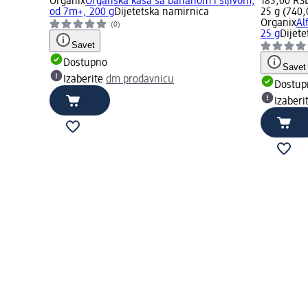
Organix
Organska kaša sa bananom i šljivom,
185,00 RS
od 7m+, 200 g
Dijetetska namirnica
25 g (740,
Organix
Al
(0)
25 g
Dijet
Savet
Dostupno
Savet
Izaberite
dm prodavnicu
Dostup
Izaberi