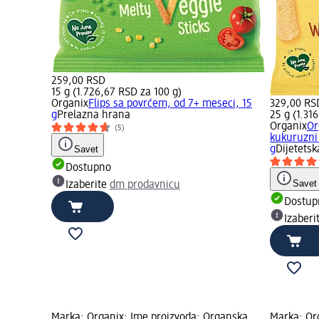
259,00 RSD
15 g (1.726,67 RSD za 100 g)
Organix
Flips sa povrćem, od 7+ meseci, 15
329,00 RS
g
Prelazna hrana
25 g (1.31
Organix
Or
(5)
kukuruzni 
Savet
g
Dijetets
Dostupno
Savet
Izaberite
dm prodavnicu
Dostup
Izaberi
Marka: Organix; Ime proizvoda: Organska
Marka: Or