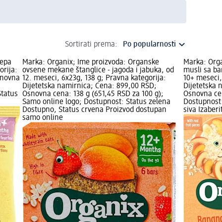
Sortirati prema:
repa
Marka: Organix; Ime proizvoda: Organske
Marka: Orga
orija:
ovsene mekane štanglice - jagoda i jabuka, od
musli sa b
snovna
12. meseci, 6x23g, 138 g; Pravna kategorija:
10+ meseci,
Dijetetska namirnica; Cena: 899,00 RSD;
Dijetetska 
Status
Osnovna cena: 138 g (651,45 RSD za 100 g);
Osnovna cen
Samo online logo; Dostupnost: Status zelena
Dostupnost:
Dostupno, Status crvena Proizvod dostupan
siva Izaber
samo online