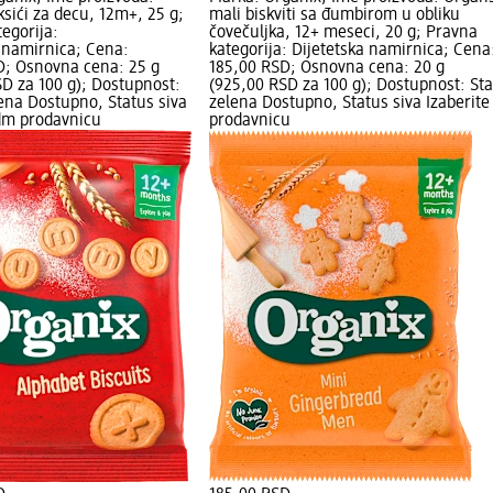
ksići za decu, 12m+, 25 g;
mali biskviti sa đumbirom u obliku
egorija:
čovečuljka, 12+ meseci, 20 g; Pravna
 namirnica; Cena:
kategorija: Dijetetska namirnica; Cena
D; Osnovna cena: 25 g
185,00 RSD; Osnovna cena: 20 g
D za 100 g); Dostupnost:
(925,00 RSD za 100 g); Dostupnost: St
ena Dostupno, Status siva
zelena Dostupno, Status siva Izaberit
 dm prodavnicu
prodavnicu