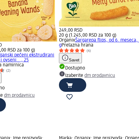
249,00 RSD
20 g (1.245,00 RSD za 100 g)
Organix
Šargarepa flips, od 6. meseca,
D
g
Prelazna hrana
6,00 RSD za 100 g)
(4)
ganski pečeni ekstrudirani
i ovseni..., 25
Savet
ka namirnica
Dostupno
(2)
Izaberite
dm prodavnicu
no
te
dm prodavnicu
ganix; Ime proizvoda:
Marka: Organix; Ime proizvoda: Organ