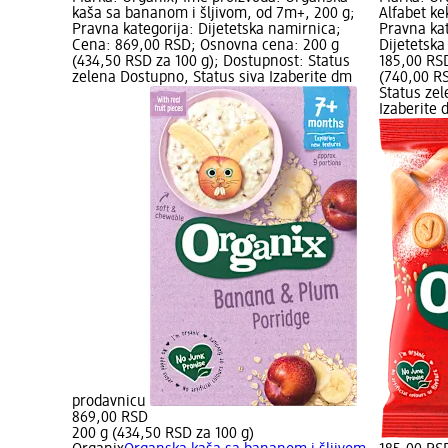
kaša sa bananom i šljivom, od 7m+, 200 g;
Alfabet ke
Pravna kategorija: Dijetetska namirnica;
Pravna kat
Cena: 869,00 RSD; Osnovna cena: 200 g
Dijetetska
(434,50 RSD za 100 g); Dostupnost: Status
185,00 RS
zelena Dostupno, Status siva Izaberite dm
(740,00 RS
Status zel
Izaberite
prodavnicu
869,00 RSD
200 g (434,50 RSD za 100 g)