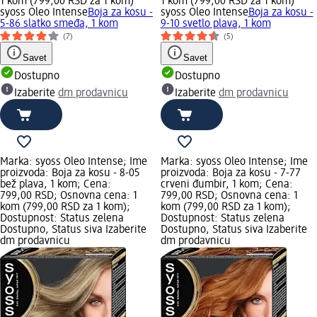
1 kom (799,00 RSD za 1 kom)
1 kom (799,00 RSD za 1 kom)
syoss Oleo Intense
Boja za kosu -
syoss Oleo Intense
Boja za kosu -
5-86 slatko smeđa, 1 kom
9-10 svetlo plava, 1 kom
(7)
(5)
Savet
Savet
Dostupno
Dostupno
Izaberite
dm prodavnicu
Izaberite
dm prodavnicu
Marka: syoss Oleo Intense; Ime
Marka: syoss Oleo Intense; Ime
proizvoda: Boja za kosu - 8-05
proizvoda: Boja za kosu - 7-77
bež plava, 1 kom; Cena:
crveni đumbir, 1 kom; Cena:
799,00 RSD; Osnovna cena: 1
799,00 RSD; Osnovna cena: 1
kom (799,00 RSD za 1 kom);
kom (799,00 RSD za 1 kom);
Dostupnost: Status zelena
Dostupnost: Status zelena
Dostupno, Status siva Izaberite
Dostupno, Status siva Izaberite
dm prodavnicu
dm prodavnicu