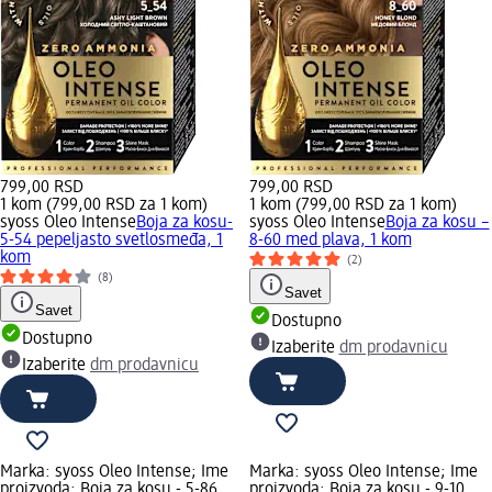
799,00 RSD
799,00 RSD
1 kom (799,00 RSD za 1 kom)
1 kom (799,00 RSD za 1 kom)
syoss Oleo Intense
Boja za kosu-
syoss Oleo Intense
Boja za kosu –
5-54 pepeljasto svetlosmeđa, 1
8-60 med plava, 1 kom
kom
(2)
(8)
Savet
Savet
Dostupno
Dostupno
Izaberite
dm prodavnicu
Izaberite
dm prodavnicu
Marka: syoss Oleo Intense; Ime
Marka: syoss Oleo Intense; Ime
proizvoda: Boja za kosu - 5-86
proizvoda: Boja za kosu - 9-10