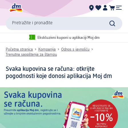
Pretražite i pronađite
Ekskluzivni kuponi u aplikaciji Moj dm
Početna stranica
Kompanija
Odnos s javnošću
Trenutna saopštenja za štampu
Svaka kupovina se računa: otkrijte
pogodnosti koje donosi aplikacija Moj dm