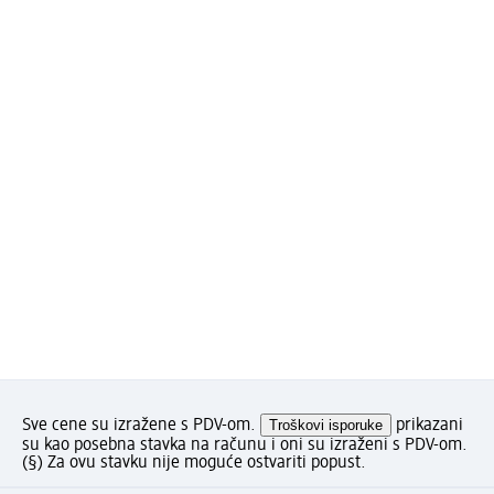
Sve cene su izražene s PDV-om.
Troškovi isporuke
prikazani
su kao posebna stavka na računu i oni su izraženi s PDV-om.
(§) Za ovu stavku nije moguće ostvariti popust.