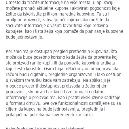
Umesto da tražite informacije na više mesta, u aplikaciji
možete pronaći aktuelne kupone i aktivirati pogodnosti koje
želite da iskoristite prilikom naredne kupovine. Tu su i
omiljeni proizvodi, zahvaljujući kojima lako možete da
sačuvate informacije o vašim favoritima koje redovno
kupujete, kao i lista želja koja pomaže da planiranje kupovine
bude jednostavnije.
Korisnicima je dostupan pregled prethodnih kupovina, što
može da bude posebno korisno kada želite da proverite koji
ste proizvod ranije kupili ili da ponovite kupovinu artikala
koje često koristite. Osim toga, eRačun vam omogućava da
računi budu digitalni, pregledno organizovani i lako dostupni
u svakom trenutku kada vam zatrebaju. Na aplikaciji je
moguće proveriti dostupnost proizvoda u željenoj dm
prodavnici, skenirati bar-kod i brzo pronaći dodatne
informacije o proizvodima, kao i pratiti ekskluzivne sadržaje
u formatu dmLIVE. Sve ove funkcionalnosti osmišljene su sa
ciljem da kupovina bude jednostavnija, preglednija i
prilagođena potrebama savremenih korisnika.