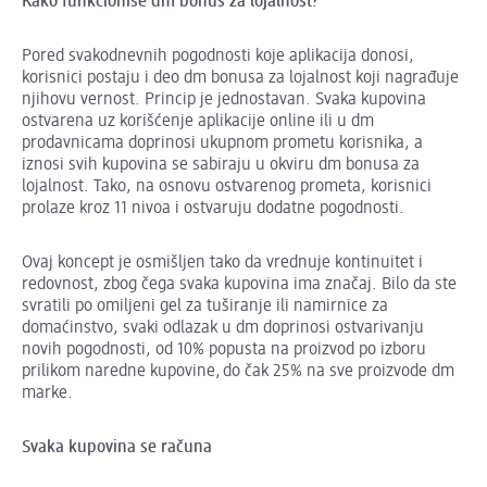
Kako funkcioniše dm bonus za lojalnost?
Pored svakodnevnih pogodnosti koje aplikacija donosi,
korisnici postaju i deo dm bonusa za lojalnost koji nagrađuje
njihovu vernost. Princip je jednostavan. Svaka kupovina
ostvarena uz korišćenje aplikacije online ili u dm
prodavnicama doprinosi ukupnom prometu korisnika, a
iznosi svih kupovina se sabiraju u okviru dm bonusa za
lojalnost. Tako, na osnovu ostvarenog prometa, korisnici
prolaze kroz 11 nivoa i ostvaruju dodatne pogodnosti.
Ovaj koncept je osmišljen tako da vrednuje kontinuitet i
redovnost, zbog čega svaka kupovina ima značaj. Bilo da ste
svratili po omiljeni gel za tuširanje ili namirnice za
domaćinstvo, svaki odlazak u dm doprinosi ostvarivanju
novih pogodnosti, od 10% popusta na proizvod po izboru
prilikom naredne kupovine, do čak 25% na sve proizvode dm
marke.
Svaka kupovina se računa