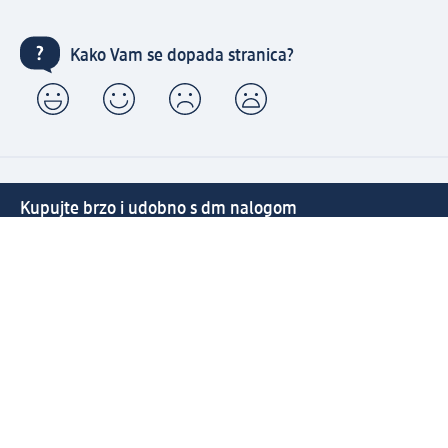
Kako Vam se dopada stranica?
Kupujte brzo i udobno s dm nalogom
Besplatna dostava za sve porudžbine preko 3.000 RSD
Brzo i jednostavno upravljajte porudžbinama
Prijavite se za naš newsletter i uvek budite u toku sa
svim aktuelnostima
Napravite dm nalog