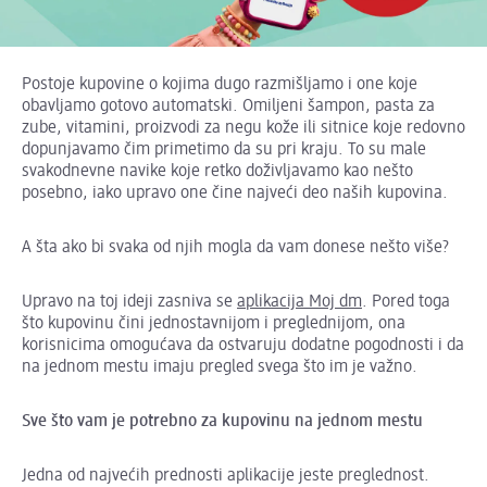
Postoje kupovine o kojima dugo razmišljamo i one koje
obavljamo gotovo automatski. Omiljeni šampon, pasta za
zube, vitamini, proizvodi za negu kože ili sitnice koje redovno
dopunjavamo čim primetimo da su pri kraju. To su male
svakodnevne navike koje retko doživljavamo kao nešto
posebno, iako upravo one čine najveći deo naših kupovina.
A šta ako bi svaka od njih mogla da vam donese nešto više?
Upravo na toj ideji zasniva se
aplikacija Moj dm
. Pored toga
što kupovinu čini jednostavnijom i preglednijom, ona
korisnicima omogućava da ostvaruju dodatne pogodnosti i da
na jednom mestu imaju pregled svega što im je važno.
Sve što vam je potrebno za kupovinu na jednom mestu
Jedna od najvećih prednosti aplikacije jeste preglednost.