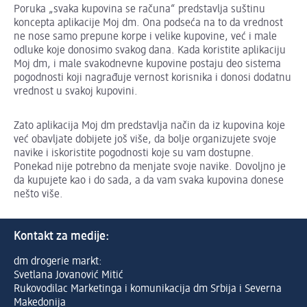
Poruka „svaka kupovina se računa“ predstavlja suštinu
koncepta aplikacije Moj dm. Ona podseća na to da vrednost
ne nose samo prepune korpe i velike kupovine, već i male
odluke koje donosimo svakog dana. Kada koristite aplikaciju
Moj dm, i male svakodnevne kupovine postaju deo sistema
pogodnosti koji nagrađuje vernost korisnika i donosi dodatnu
vrednost u svakoj kupovini.
Zato aplikacija Moj dm predstavlja način da iz kupovina koje
već obavljate dobijete još više, da bolje organizujete svoje
navike i iskoristite pogodnosti koje su vam dostupne.
Ponekad nije potrebno da menjate svoje navike. Dovoljno je
da kupujete kao i do sada, a da vam svaka kupovina donese
nešto više.
Kontakt za medije:
dm drogerie markt:
Svetlana Jovanović Mitić
Rukovodilac Marketinga i komunikacija dm Srbija i Severna
Makedonija