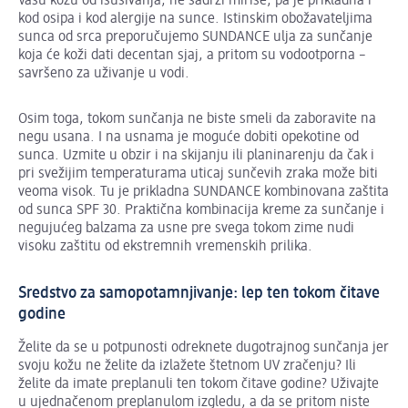
Vašu kožu od isušivanja, ne sadrži mirise, pa je prikladna i
kod osipa i kod alergije na sunce. Istinskim obožavateljima
sunca od srca preporučujemo SUNDANCE ulja za sunčanje
koja će koži dati decentan sjaj, a pritom su vodootporna –
savršeno za uživanje u vodi.
Osim toga, tokom sunčanja ne biste smeli da zaboravite na
negu usana. I na usnama je moguće dobiti opekotine od
sunca. Uzmite u obzir i na skijanju ili planinarenju da čak i
pri svežijim temperaturama uticaj sunčevih zraka može biti
veoma visok. Tu je prikladna SUNDANCE kombinovana zaštita
od sunca SPF 30. Praktična kombinacija kreme za sunčanje i
negujućeg balzama za usne pre svega tokom zime nudi
visoku zaštitu od ekstremnih vremenskih prilika.
Sredstvo za samopotamnjivanje: lep ten tokom čitave
godine
Želite da se u potpunosti odreknete dugotrajnog sunčanja jer
svoju kožu ne želite da izlažete štetnom UV zračenju? Ili
želite da imate preplanuli ten tokom čitave godine? Uživajte
u ujednačenom preplanulom izgledu, a da se pritom niste