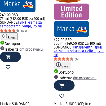
249,00 RSD
75 ml (332,00 RSD za 100 ml)
SUNDANCE
TEINT krema za
samopotamnjivanje, 75 ml
(132)
Savet
699,00 RSD
200 ml (349,50 RSD za 100 ml)
Dostupno
SUNDANCE
Transparentni sprej
Izaberite
dm prodavnicu
za zaštitu od sunca Hello..., 200
ml
(26)
Savet
Dostupno
Izaberite
dm prodavnicu
Marka: SUNDANCE; Ime
Marka: SUNDANCE; Ime