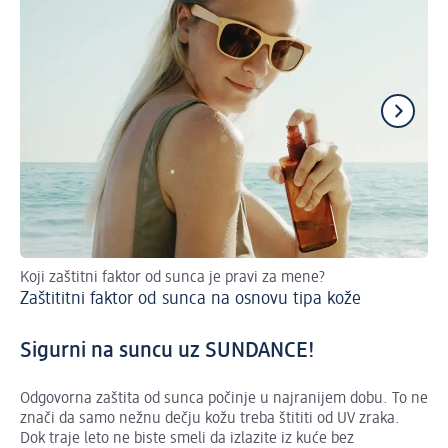
Koji zaštitni faktor od sunca je pravi za mene?
Neg
Zaštititni faktor od sunca na osnovu tipa kože
Pr
Sigurni na suncu uz SUNDANCE!
Odgovorna zaštita od sunca počinje u najranijem dobu. To ne
znači da samo nežnu dečju kožu treba štititi od UV zraka.
Dok traje leto ne biste smeli da izlazite iz kuće bez