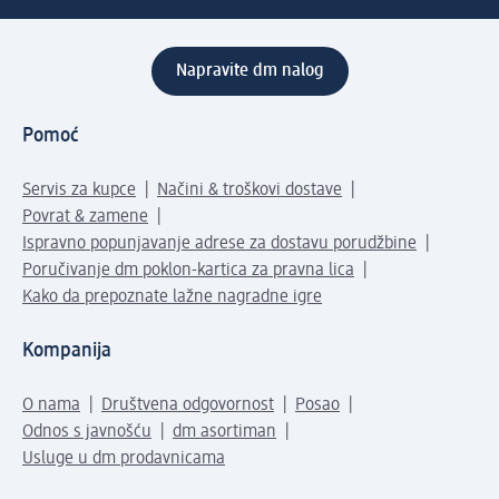
Napravite dm nalog
Pomoć
Servis za kupce
Načini & troškovi dostave
Povrat & zamene
Ispravno popunjavanje adrese za dostavu porudžbine
Poručivanje dm poklon-kartica za pravna lica
Kako da prepoznate lažne nagradne igre
Kompanija
O nama
Društvena odgovornost
Posao
Odnos s javnošću
dm asortiman
Usluge u dm prodavnicama