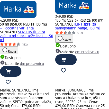
349,00 RSD
429,00 RSD
150 ml (232,67 RSD za 100 ml)
50 ml (858,00 RSD za 100 ml)
SUNDANCE
TEINT sprej za
+ 1 dodatna varijanta
samopotamnjivanje, 150 ml
SUNDANCE
SENSITIV fluid za
(212)
zaštitu od sunca kože lica i..., 50
ml
Savet
(132)
Dostupno
Savet
Izaberite
dm prodavnicu
Dostupno
Izaberite
dm prodavnicu
Marka: SUNDANCE; Ime
Marka: SUNDANCE; Ime
proizvoda: Mleko za zaštitu od
proizvoda: Krema za zaštitu od
sunca sa visokim faktorom
sunca i balzam za lice, uši i
zaštite, SPF30, putna ambalaža,
usne, SPF50, 25 ml; Cena:
50 ml; Cena: 179,00 RSD;
429,00 RSD; Osnovna cena: 25