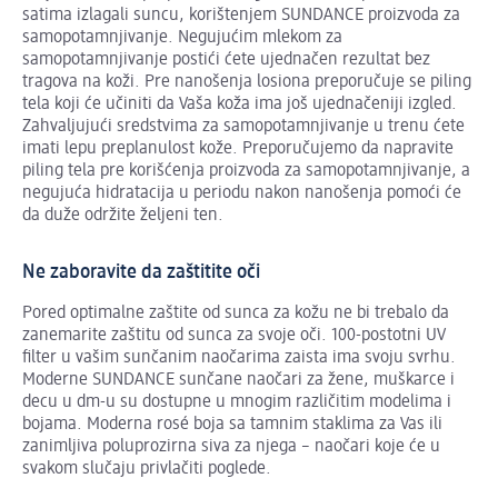
satima izlagali suncu, korištenjem SUNDANCE proizvoda za
samopotamnjivanje. Negujućim mlekom za
samopotamnjivanje postići ćete ujednačen rezultat bez
tragova na koži. Pre nanošenja losiona preporučuje se piling
tela koji će učiniti da Vaša koža ima još ujednačeniji izgled.
Zahvaljujući sredstvima za samopotamnjivanje u trenu ćete
imati lepu preplanulost kože. Preporučujemo da napravite
piling tela pre korišćenja proizvoda za samopotamnjivanje, a
negujuća hidratacija u periodu nakon nanošenja pomoći će
da duže održite željeni ten.
Ne zaboravite da zaštitite oči
Pored optimalne zaštite od sunca za kožu ne bi trebalo da
zanemarite zaštitu od sunca za svoje oči. 100-postotni UV
filter u vašim sunčanim naočarima zaista ima svoju svrhu.
Moderne SUNDANCE sunčane naočari za žene, muškarce i
decu u dm-u su dostupne u mnogim različitim modelima i
bojama. Moderna rosé boja sa tamnim staklima za Vas ili
zanimljiva poluprozirna siva za njega – naočari koje će u
svakom slučaju privlačiti poglede.