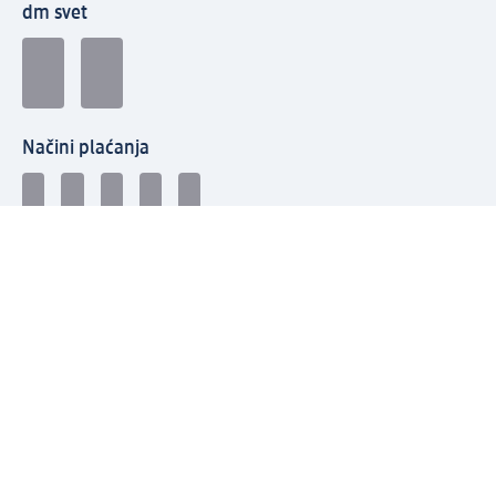
dm svet
Načini plaćanja
Povežite se s dm-om