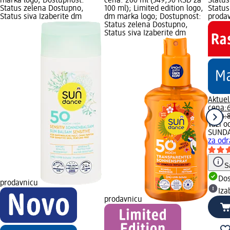
marka logo; Dostupnost:
cena: 200 ml (349,50 RSD za
Status
Status zelena Dostupno,
100 ml); Limited edition logo,
Status
Status siva Izaberite dm
dm marka logo; Dostupnost:
proda
Status zelena Dostupno,
Status siva Izaberite dm
Aktue
cena:
cena:
Važi o
SUND
za odr
S
Do
prodavnicu
Iza
prodavnicu