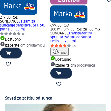
219,00 RSD
SUNDANCE
Balzam za
sunčanje sensitive, SPF 50,
699,00 RSD
putna..., 50 ml
200 ml (349,50 RSD za 100 ml)
SUNDANCE
Transparentni
(0)
sprej za zaštitu od sunca
Dostupno
Hello..., 200 ml
Izaberite
dm prodavnicu
(26)
Savet
Dostupno
Izaberite
dm prodavnicu
Saveti za zaštitu od sunca