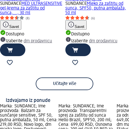
SUNDANCE
MED ULTRASENSITIVE
SUNDANCE
Mleko za zaštitu od
gel-krema za zaštitu od
sunca, SPF50, putna ambalaža,
sunca,..., 30 ml
50 ml
(8)
(6)
Savet
Savet
Dostupno
Dostupno
Izaberite
dm prodavnicu
Izaberite
dm prodavnicu
Učitajte više
Izdvajamo iz ponude
Marka: SUNDANCE; Ime
Marka: SUNDANCE; Ime
Marka
proizvoda: Balzam za
proizvoda: Transparentni
proiz
sunčanje sensitive, SPF 50,
sprej za zaštitu od sunca
za odr
putna ambalaža, 50 ml; Cena:
Hello Brazil, SPF50, 200 ml;
649,00
219,00 RSD; Novo logo, dm
Cena: 699,00 RSD; Osnovna
dm ma