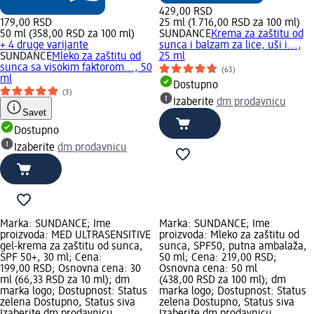
429,00 RSD
179,00 RSD
25 ml (1.716,00 RSD za 100 ml)
50 ml (358,00 RSD za 100 ml)
SUNDANCE
Krema za zaštitu od
+ 4 druge varijante
sunca i balzam za lice, uši i...,
SUNDANCE
Mleko za zaštitu od
25 ml
sunca sa visokim faktorom..., 50
(63)
ml
Dostupno
(3)
Izaberite
dm prodavnicu
Savet
Dostupno
Izaberite
dm prodavnicu
Marka: SUNDANCE; Ime
Marka: SUNDANCE; Ime
proizvoda: MED ULTRASENSITIVE
proizvoda: Mleko za zaštitu od
gel-krema za zaštitu od sunca,
sunca, SPF50, putna ambalaža,
SPF 50+, 30 ml; Cena:
50 ml; Cena: 219,00 RSD;
199,00 RSD; Osnovna cena: 30
Osnovna cena: 50 ml
ml (66,33 RSD za 10 ml); dm
(438,00 RSD za 100 ml); dm
marka logo; Dostupnost: Status
marka logo; Dostupnost: Status
zelena Dostupno, Status siva
zelena Dostupno, Status siva