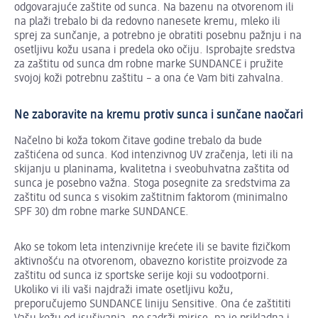
odgovarajuće zaštite od sunca. Na bazenu na otvorenom ili
na plaži trebalo bi da redovno nanesete kremu, mleko ili
sprej za sunčanje, a potrebno je obratiti posebnu pažnju i na
osetljivu kožu usana i predela oko očiju. Isprobajte sredstva
za zaštitu od sunca dm robne marke SUNDANCE i pružite
svojoj koži potrebnu zaštitu – a ona će Vam biti zahvalna.
Ne zaboravite na kremu protiv sunca i sunčane naočari
Načelno bi koža tokom čitave godine trebalo da bude
zaštićena od sunca. Kod intenzivnog UV zračenja, leti ili na
skijanju u planinama, kvalitetna i sveobuhvatna zaštita od
sunca je posebno važna. Stoga posegnite za sredstvima za
zaštitu od sunca s visokim zaštitnim faktorom (minimalno
SPF 30) dm robne marke SUNDANCE.
Ako se tokom leta intenzivnije krećete ili se bavite fizičkom
aktivnošću na otvorenom, obavezno koristite proizvode za
zaštitu od sunca iz sportske serije koji su vodootporni.
Ukoliko vi ili vaši najdraži imate osetljivu kožu,
preporučujemo SUNDANCE liniju Sensitive. Ona će zaštititi