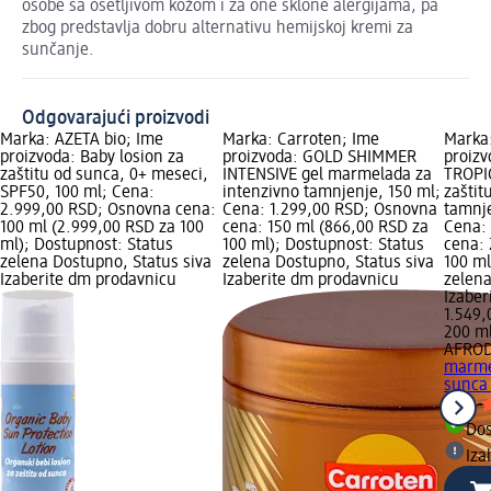
osobe sa osetljivom kožom i za one sklone alergijama, pa
zbog predstavlja dobru alternativu hemijskoj kremi za
sunčanje.
Odgovarajući proizvodi
Marka: AZETA bio; Ime
Marka: Carroten; Ime
Marka
proizvoda: Baby losion za
proizvoda: GOLD SHIMMER
proiz
zaštitu od sunca, 0+ meseci,
INTENSIVE gel marmelada za
TROPI
SPF50, 100 ml; Cena:
intenzivno tamnjenje, 150 ml;
zaštit
2.999,00 RSD; Osnovna cena:
Cena: 1.299,00 RSD; Osnovna
tamnje
100 ml (2.999,00 RSD za 100
cena: 150 ml (866,00 RSD za
Cena:
ml); Dostupnost: Status
100 ml); Dostupnost: Status
cena: 
zelena Dostupno, Status siva
zelena Dostupno, Status siva
100 ml
Izaberite dm prodavnicu
Izaberite dm prodavnicu
zelena
Izabe
1.549
200 ml
AFROD
marmel
sunca 
Do
Iza