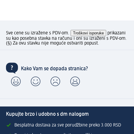
Sve cene su izražene s PDV-om.
Troškovi isporuke
prikazani
su kao posebna stavka na računu i oni su izraženi s PDV-om.
(§) Za ovu stavku nije moguće ostvariti popust.
Kako Vam se dopada stranica?
Kupujte brzo i udobno s dm nalogom
Besplatna dostava za sve porudžbine preko 3.000 RSD