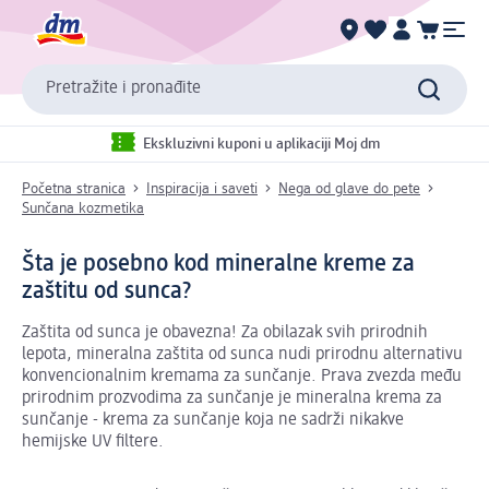
Pretražite i pronađite
Ekskluzivni kuponi u aplikaciji Moj dm
Početna stranica
Inspiracija i saveti
Nega od glave do pete
Sunčana kozmetika
Šta je posebno kod mineralne kreme za
zaštitu od sunca?
Zaštita od sunca je obavezna! Za obilazak svih prirodnih
lepota, mineralna zaštita od sunca nudi prirodnu alternativu
konvencionalnim kremama za sunčanje. Prava zvezda među
prirodnim prozvodima za sunčanje je mineralna krema za
sunčanje - krema za sunčanje koja ne sadrži nikakve
hemijske UV filtere.