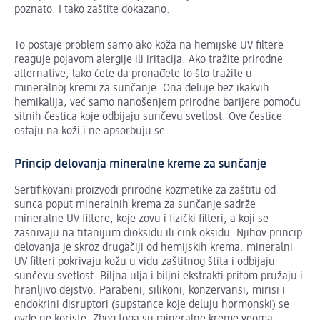
poznato. I tako zaštite dokazano.
To postaje problem samo ako koža na hemijske UV filtere
reaguje pojavom alergije ili iritacija. Ako tražite prirodne
alternative, lako ćete da pronađete to što tražite u
mineralnoj kremi za sunčanje. Ona deluje bez ikakvih
hemikalija, već samo nanošenjem prirodne barijere pomoću
sitnih čestica koje odbijaju sunčevu svetlost. Ove čestice
ostaju na koži i ne apsorbuju se.
Princip delovanja mineralne kreme za sunčanje
Sertifikovani proizvodi prirodne kozmetike za zaštitu od
sunca poput mineralnih krema za sunčanje sadrže
mineralne UV filtere, koje zovu i fizički filteri, a koji se
zasnivaju na titanijum dioksidu ili cink oksidu. Njihov princip
delovanja je skroz drugačiji od hemijskih krema: mineralni
UV filteri pokrivaju kožu u vidu zaštitnog štita i odbijaju
sunčevu svetlost. Biljna ulja i biljni ekstrakti pritom pružaju i
hranljivo dejstvo. Parabeni, silikoni, konzervansi, mirisi i
endokrini disruptori (supstance koje deluju hormonski) se
ovde ne koriste. Zbog toga su mineralne kreme veoma