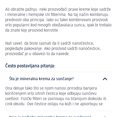
Ali obratite pažnju: neki proizvođači prave kreme koje sadrže
i mineralne i hemijske UV filterima. Na taj način kombinuju
prednosti oba principa. Iako su takvi kombinovani proizvodi
vrlo popularni kod mnogih obožavalaca sunca, ipak bi trebalo
da znate koji proizvod koristite.
Naš savet: da biste saznali da li sadrži nanočestice,
pogledajte pakovanje. Ako proizvod sadrži nanočestice,
proizvođač je u obavezi to da navede.
Često postavljana pitanja:
Šta je mineralna krema za sunčanje?
Ona deluje tako što se njom nanosi prirodna barijera
korišćenjem vrlo sitnih čestica koje odbijaju sunčevu
svetlost. Fizički filteri se zasnivaju na titanijum dioksidu ili
cink oksidu. Ove čestice ostaju na koži i ne apsorbuju se.