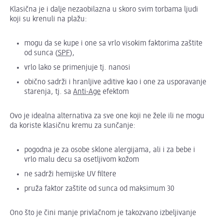
Klasična je i dalje nezaobilazna u skoro svim torbama ljudi
koji su krenuli na plažu:
mogu da se kupe i one sa vrlo visokim faktorima zaštite
od sunca (
SPF
),
vrlo lako se primenjuje tj. nanosi
obično sadrži i hranljive aditive kao i one za usporavanje
starenja, tj. sa
Anti-Age
efektom
Ovo je idealna alternativa za sve one koji ne žele ili ne mogu
da koriste klasičnu kremu za sunčanje:
pogodna je za osobe sklone alergijama, ali i za bebe i
vrlo malu decu sa osetljivom kožom
ne sadrži hemijske UV filtere
pruža faktor zaštite od sunca od maksimum 30
Ono što je čini manje privlačnom je takozvano izbeljivanje