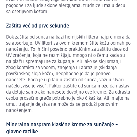
pogodne i za ljude sklone alergijama, trudnice i malu decu
sa osetljivom kožom.
Zaštita već od prve sekunde
Dok zaštita od sunca na bazi hemijskih filtera najpre mora da
se apsorbuje, UV filteri sa ovom kremom štite kožu odmah po
nanošenju. To ih čini posebno praktičnim za zaštitu dece od
UV zračenja, koja ne razmišljaju mnogo ni o čemu kada su
na plaži i spremaju se za kupanje. Ali: ako se sloj smanji
zbog kontakta sa vodom, znojenja ili abrazije (skidanja
površinskog sloja kože), neophodno je da je ponovo
nanesete. Kada je u pitanju zaštita od sunca, važi u stvari
načelo „više je više“. Faktor zaštite od sunca može da nastavi
da deluje samo ako nanesete dovoljno ove kreme. Za odraslu
osobu prosečne građe potrebno je oko 6 kašika. Ali imajte na
umu: trajanje dejstva ne može da se produži ponovnim
nanošenjem.
Mineralna naspram klasične kreme za sunčanje –
glavne razlike