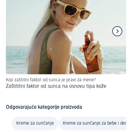
Koji zaštitni faktor od sunca je pravi za mene?
7 s
Zaštititni faktor od sunca na osnovu tipa kože
sa
Že
Odgovarajuće kategorije proizvoda
Kreme za sunčanje
Kreme za sunčanje za bebe i decu