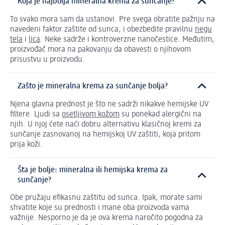
Koja je najbolja mineralna krema za sunčanje?
To svako mora sam da ustanovi. Pre svega obratite pažnju na
navedeni faktor zaštite od sunca, i obezbedite pravilnu
negu
tela
i
lica
. Neke sadrže i kontroverzne nanočestice. Međutim,
proizvođač mora na pakovanju da obavesti o njihovom
prisustvu u proizvodu.
Zašto je mineralna krema za sunčanje bolja?
Njena glavna prednost je što ne sadrži nikakve hemijske UV
filtere. Ljudi sa
osetljivom kožom
su ponekad alergični na
njih. U njoj ćete naći dobru alternativu klasičnoj kremi za
sunčanje zasnovanoj na hemijskoj UV zaštiti, koja pritom
prija koži.
Šta je bolje: mineralna ili hemijska krema za
sunčanje?
Obe pružaju efikasnu zaštitu od sunca. Ipak, morate sami
shvatite koje su prednosti i mane oba proizvoda vama
važnije. Nesporno je da je ova krema naročito pogodna za