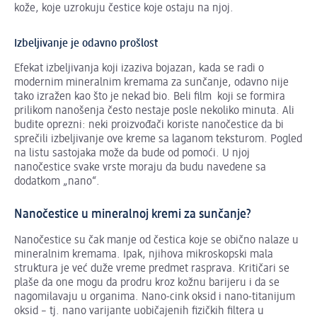
kože, koje uzrokuju čestice koje ostaju na njoj.
Izbeljivanje je odavno prošlost
Efekat izbeljivanja koji izaziva bojazan, kada se radi o
modernim mineralnim kremama za sunčanje, odavno nije
tako izražen kao što je nekad bio. Beli film koji se formira
prilikom nanošenja često nestaje posle nekoliko minuta. Ali
budite oprezni: neki proizvođači koriste nanočestice da bi
sprečili izbeljivanje ove kreme sa laganom teksturom. Pogled
na listu sastojaka može da bude od pomoći. U njoj
nanočestice svake vrste moraju da budu navedene sa
dodatkom „nano“.
Nanočestice u mineralnoj kremi za sunčanje?
Nanočestice su čak manje od čestica koje se obično nalaze u
mineralnim kremama. Ipak, njihova mikroskopski mala
struktura je već duže vreme predmet rasprava. Kritičari se
plaše da one mogu da prodru kroz kožnu barijeru i da se
nagomilavaju u organima. Nano-cink oksid i nano-titanijum
oksid – tj. nano varijante uobičajenih fizičkih filtera u