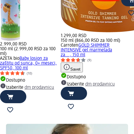
1.299,00 RSD
150 ml (866,00 RSD za 100 ml)
2.999,00 RSD
Carroten
GOLD SHIMMER
100 ml (2.999,00 RSD za 100
INTENSIVE gel marmelada
ml)
za..., 150 ml
AZETA bio
Baby losion za
(9)
zaštitu od sunca, 0+ meseci,
SPF50, 100 ml
Savet
(10)
Dostupno
Dostupno
Izaberite
dm prodavnicu
Izaberite
dm prodavnicu