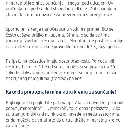
mineralnoj kremi za sunčanje – mogu, pod uticajem UV
zračenja, da proizvedu i slobodne radikale. Oni spadaju u
glavne faktore odgovorne za prevremeno starenje kože.
Sporno je i širenje nanočestica u vodi, na primer, što se
često dešava prilikom kupanja. Strahuje se da se time
zagađuju životna sredina i vode. Međutim, ne postoje studije
na ovu temu koje su se sprovodile tokom dužeg niza godina.
Pa ipak, nanočestice imaju dosta prednosti. Pomoću njih
recimo, faktor zaštite od sunca može da se poveća na 50.
Takođe olakšavaju nanošenje kreme i smanjuju prisustvo
neželjenog belog filma (tragova) na koži.
Kako da prepoznate mineralnu kremu za sunčanje?
Najbolje je da pogledate pakovanje. Ako su navedeni pojmovi
poput „mineralna“ ili „mineral“, to je dobar pokazatelj. Ako
su titanijum dioksid i cink oksid navedeni među sastojcima,
onda možete da smatrate da u ruci držite mineralnu kremu
za sunčanje.