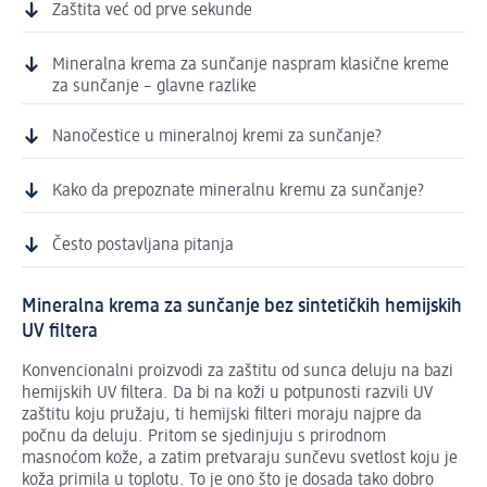
Zaštita već od prve sekunde
Mineralna krema za sunčanje naspram klasične kreme
za sunčanje – glavne razlike
Nanočestice u mineralnoj kremi za sunčanje?
Kako da prepoznate mineralnu kremu za sunčanje?
Često postavljana pitanja
Mineralna krema za sunčanje bez sintetičkih hemijskih
UV filtera
Konvencionalni proizvodi za zaštitu od sunca deluju na bazi
hemijskih UV filtera. Da bi na koži u potpunosti razvili UV
zaštitu koju pružaju, ti hemijski filteri moraju najpre da
počnu da deluju. Pritom se sjedinjuju s prirodnom
masnoćom kože, a zatim pretvaraju sunčevu svetlost koju je
koža primila u toplotu. To je ono što je dosada tako dobro