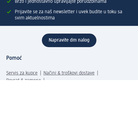
Brzo i jednostavno upravljajte porudžbinama
Prijavite se za naš newsletter i uvek budite u toku sa
svim aktuelnostima
Napravite dm nalog
Pomoć
Servis za kupce
Načini & troškovi dostave
Povrat & zamene
Ispravno popunjavanje adrese za dostavu porudžbine
Poručivanje dm poklon-kartica za pravna lica
Kako da prepoznate lažne nagradne igre
Kompanija
O nama
Društvena odgovornost
Posao