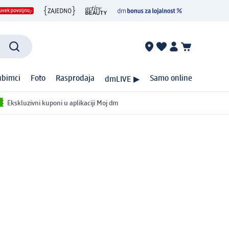
ubimci
Foto
Rasprodaja
Samo online
dmLIVE ▶
Ekskluzivni kuponi u aplikaciji Moj dm