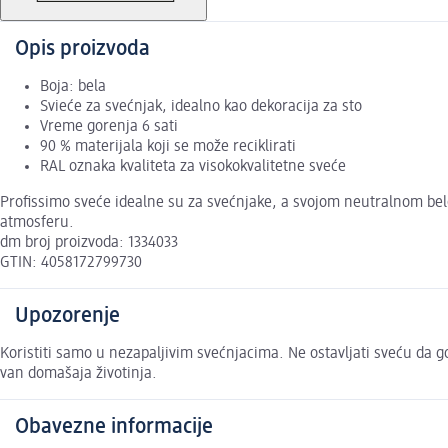
Opis proizvoda
Boja: bela
Svieće za svećnjak, idealno kao dekoracija za sto
Vreme gorenja 6 sati
90 % materijala koji se može reciklirati
RAL oznaka kvaliteta za visokokvalitetne sveće
Profissimo sveće idealne su za svećnjake, a svojom neutralnom belo
atmosferu.
dm broj proizvoda: 1334033
GTIN: 4058172799730
Upozorenje
Koristiti samo u nezapaljivim svećnjacima. Ne ostavljati sveću da gor
van domašaja životinja.
Obavezne informacije