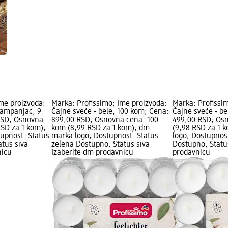
me proizvoda:
Marka: Profissimo; Ime proizvoda:
Marka: Profissi
šampanjac, 9
Čajne sveće - bele, 100 kom; Cena:
Čajne sveće - b
RSD; Osnovna
899,00 RSD; Osnovna cena: 100
499,00 RSD; Os
RSD za 1 kom);
kom (8,99 RSD za 1 kom); dm
(9,98 RSD za 1 
upnost: Status
marka logo; Dostupnost: Status
logo; Dostupnos
atus siva
zelena Dostupno, Status siva
Dostupno, Statu
nicu
Izaberite dm prodavnicu
prodavnicu