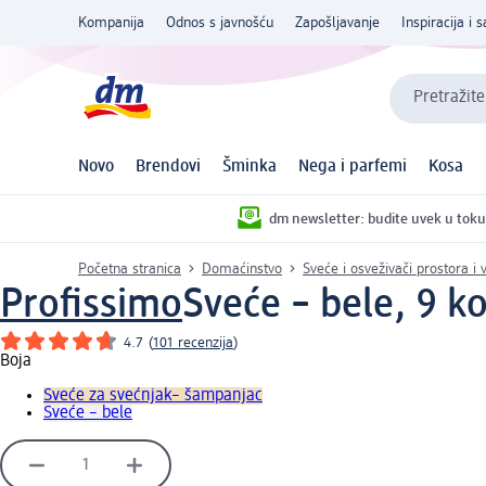
Kompanija
Odnos s javnošću
Zapošljavanje
Inspiracija i s
Pretražite
Novo
Brendovi
Šminka
Nega i parfemi
Kosa
dm newsletter: budite uvek u toku
Početna stranica
Domaćinstvo
Sveće i osveživači prostora i
Profissimo
Sveće – bele, 9 
4.7
(
101 recenzija
)
Boja
Sveće za svećnjak– šampanjac
Sveće – bele