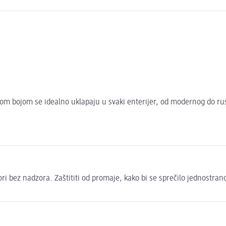
m bojom se idealno uklapaju u svaki enterijer, od modernog do rusti
i bez nadzora. Zaštititi od promaje, kako bi se sprečilo jednostrano g