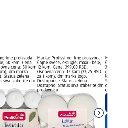
mo; Ime proizvoda:
Marka: Profissimo; Ime proizvoda:
Marka: Prof
ele, 50 kom; Cena:
Čajne sveće, okrugle, maxi - bele,
Čajne sveće
novna cena: 50 kom
12 kom; Cena: 399,00 RSD;
399,00 RSD
kom); dm marka
Osnovna cena: 12 kom (33,25 RSD
(13,30 RSD 
t: Status zelena
za 1 kom); dm marka logo;
logo, dm ma
s siva Izaberite dm
Dostupnost: Status zelena
Status zele
Dostupno, Status siva Izaberite dm
crvena Pro
prodavnicu
online