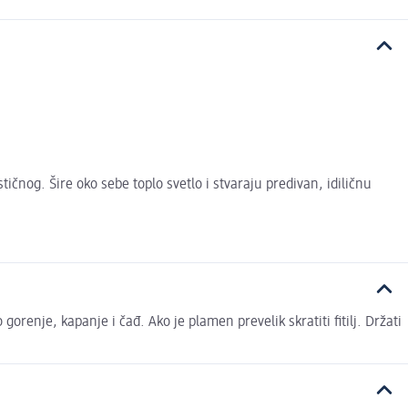
čnog. Šire oko sebe toplo svetlo i stvaraju predivan, idiličnu
orenje, kapanje i čađ. Ako je plamen prevelik skratiti fitilj. Držati