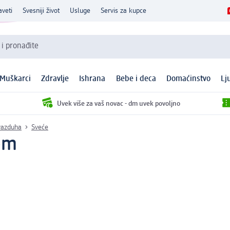
aveti
Svesniji život
Usluge
Servis za kupce
 i pronađite
Muškarci
Zdravlje
Ishrana
Bebe i deca
Domaćinstvo
Lj
Uvek više za vaš novac - dm uvek povoljno
 vazduha
Sveće
kom