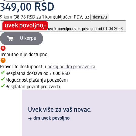
349,00 RSD
9 kom (38,78 RSD za 1 kom)
uključen PDV, uz
dostavu
uvek povoljno
uvek povoljno od 01.04.2026.
U korpu
Trenutno nije dostupno
Proverite dostupnost u
nekoj od dm prodavnica
Besplatna dostava od 3.000 RSD
Mogućnost plaćanja pouzećem
Besplatan povrat proizvoda
Uvek više za vaš novac.
dm uvek povoljno