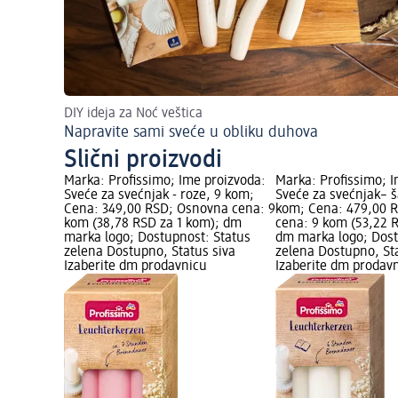
DIY ideja za Noć veštica
Napravite sami sveće u obliku duhova
Slični proizvodi
Marka: Profissimo; Ime proizvoda:
Marka: Profissimo; I
Sveće za svećnjak - roze, 9 kom;
Sveće za svećnjak– 
Cena: 349,00 RSD; Osnovna cena: 9
kom; Cena: 479,00 
kom (38,78 RSD za 1 kom); dm
cena: 9 kom (53,22 
marka logo; Dostupnost: Status
dm marka logo; Dost
zelena Dostupno, Status siva
zelena Dostupno, St
Izaberite dm prodavnicu
Izaberite dm prodav