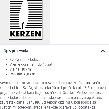
Opis proizvoda
Sveća rustik bobice
Vreme gorenja: i do 45 sati
Visina: 10 cm
Prečnik: 6,8 cm
Stvorite prijatnu atmosferu u svom domu uz Profissimo sveću –
rustik bobice. Sveća, visoka oko 10cm i prečnika oko 6,8cm, pruža
prijatnu svetlost koja traje i do 45 sati. Svetlost Profissimo sveće –
rustik bobice donosi toplinu i udobnost – savršena za opuštajući
završetak dana. Zahvaljujući lepom dizajnu u boji bobica sa
rustičnim izgledom, sveća je takođe očaravajući dodatak za