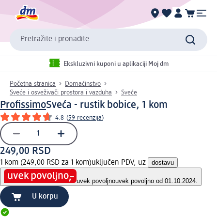
Pretražite i pronađite
Ekskluzivni kuponi u aplikaciji Moj dm
Početna stranica
Domaćinstvo
Sveće i osveživači prostora i vazduha
Sveće
Profissimo
Sveća - rustik bobice, 1 kom
4.8
(
59 recenzija
)
249,00 RSD
1 kom (249,00 RSD za 1 kom)
uključen PDV, uz
dostavu
uvek povoljno
uvek povoljno od 01.10.2024.
U korpu