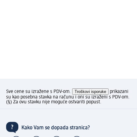
Sve cene su izražene s PDV-om.
Troškovi isporuke
prikazani
su kao posebna stavka na računu i oni su izraženi s PDV-om.
(§) Za ovu stavku nije moguće ostvariti popust.
Kako Vam se dopada stranica?