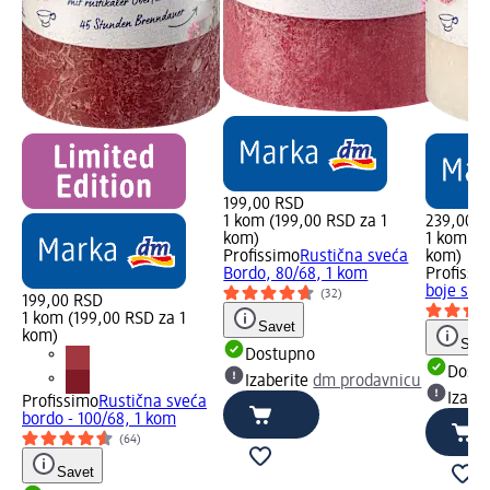
199,00 RSD
1 kom (199,00 RSD za 1
239,00 
kom)
1 kom (2
Profissimo
Rustična sveća
kom)
Bordo, 80/68, 1 kom
Profissi
boje slo
(32)
199,00 RSD
1 kom (199,00 RSD za 1
Savet
kom)
Save
Dostupno
Dost
Izaberite
dm prodavnicu
Izabe
Profissimo
Rustična sveća
bordo - 100/68, 1 kom
(64)
Savet