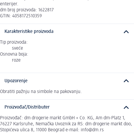
enterijer.
dm broj proizvoda: 1622817
GTIN: 4058172510359
Karakteristike proizvoda
Tip proizvoda:
sveće
Osnovna boja:
roze
Upozorenje
Obratiti pažnju na simbole na pakovanju.
Proizvođač/Distributer
Proizvođač: dm drogerie markt GmbH + Co. KG, Am dm-Platz 1,
76227 Karlsruhe, Nemačka Uvoznik za RS: dm drogerie markt doo,
Stopićeva ulica 8, 11000 Beograd e-mail: info@dm.rs