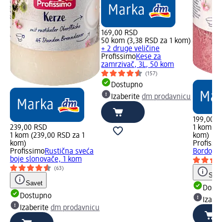
169,00 RSD
50 kom (3,38 RSD za 1 kom)
+ 2 druge veličine
Profissimo
Kese za
zamrzivač, 3L, 50 kom
(157)
Dostupno
Izaberite
dm prodavnicu
199,00 R
239,00 RSD
1 kom (1
1 kom (239,00 RSD za 1
kom)
kom)
Profissi
Profissimo
Rustična sveća
Bordo, 8
boje slonovače, 1 kom
(63)
Save
Savet
Dost
Dostupno
Izabe
Izaberite
dm prodavnicu