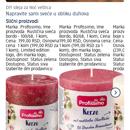
DIY ideja za Noć veštica
Napravite sami sveće u obliku duhova
Slični proizvodi
Marka: Profissimo; Ime
Marka: Profissimo; Ime
Marka: P
proizvoda: Rustična sveća
proizvoda: Rustična sveća
proizvod
bordo - 100/68, 1 kom;
Bordo, 80/68, 1 kom; Cena:
boje slo
Cena: 199,00 RSD; Osnovna
199,00 RSD; Osnovna cena:
Cena: 23
cena: 1 kom (199,00 RSD za
1 kom (199,00 RSD za 1
Osnovna
1 kom); Limited edition
kom); dm marka logo;
(239,00 
logo, dm marka logo;
Dostupnost: Status zelena
marka lo
Dostupnost: Status zelena
Dostupno, Status siva
Status z
Dostupno, Status siva
Izaberite dm prodavnicu
Status s
Izaberite dm prodavnicu
prodavni