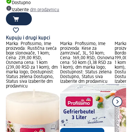
Dostupno
Izaberite
dm prodavnicu
Kupuju i drugi kupci
Marka: Profissimo; Ime
Marka: Profissimo; Ime
Marka: P
proizvoda: Rustična sveća
proizvoda: Kese za
proizvod
boje slonovače, 1 kom;
zamrzivač, 3L, 50 kom;
Bordo, 8
Cena: 239,00 RSD;
Cena: 169,00 RSD; Osnovna
199,00 R
Osnovna cena: 1 kom
cena: 50 kom (3,38 RSD za
1 kom (1
(239,00 RSD za 1 kom); dm
1 kom); dm marka logo;
kom); dm
marka logo; Dostupnost:
Dostupnost: Status zelena
Dostupno
Status zelena Dostupno,
Dostupno, Status siva
Dostupno
Status siva Izaberite dm
Izaberite dm prodavnicu
Izaberit
prodavnicu