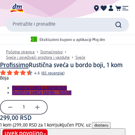
Pretražite i pronađite
Ekskluzivni kuponi u aplikaciji Moj dm
Početna stranica
Domaćinstvo
Sveće i osveživači prostora i vazduha
Sveće
Profissimo
Rustična sveća u bordo boji, 1 kom
4.6
(
65 recenzija
)
Boja
Rustična sveća u bordo boji
Rustična sveća bordo - 100/68
299,00 RSD
1 kom (299,00 RSD za 1 kom)
uključen PDV, uz
dostavu