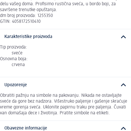
delu vašeg doma. Profisimo rustična sveća, u bordo boji, za
savršene trenutke opuštanja.
dm broj proizvoda: 1255350
GTIN: 4058172510410
Karakteristike proizvoda
Tip proizvoda:
sveće
Osnovna boja:
crvena
Upozorenje
Obratiti pažnju na simbole na pakovanju. Nikada ne ostavljajte
sveće da gore bez nadzora. Višestruko paljenje i gašenje skraćuje
vreme gorenja sveća. Uklonite papirnu traku pre paljenja. Čuvati
van domašaja dece i životinja. Pratite simbole na etiketi.
Obavezne informacije