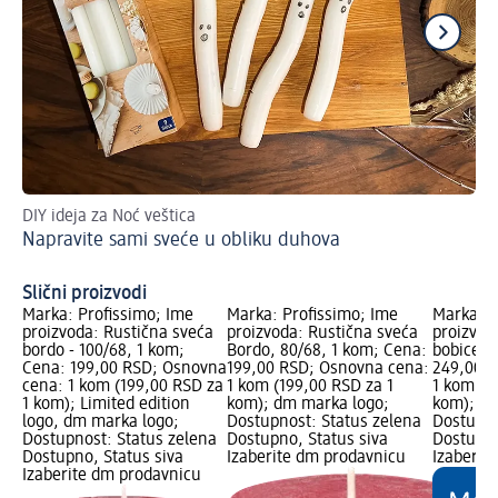
DIY ideja za Noć veštica
Smi
Napravite sami sveće u obliku duhova
Na
ve
Slični proizvodi
Marka: Profissimo; Ime
Marka: Profissimo; Ime
Marka: P
proizvoda: Rustična sveća
proizvoda: Rustična sveća
proizvoda
bordo - 100/68, 1 kom;
Bordo, 80/68, 1 kom; Cena:
bobice, 
Cena: 199,00 RSD; Osnovna
199,00 RSD; Osnovna cena:
249,00 R
cena: 1 kom (199,00 RSD za
1 kom (199,00 RSD za 1
1 kom (2
1 kom); Limited edition
kom); dm marka logo;
kom); dm
logo, dm marka logo;
Dostupnost: Status zelena
Dostupno
Dostupnost: Status zelena
Dostupno, Status siva
Dostupno
Dostupno, Status siva
Izaberite dm prodavnicu
Izaberit
Izaberite dm prodavnicu