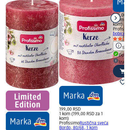
249,00 
1 kom (2
kom)
Profissi
bobice, 
Save
Dost
Izabe
199,00 RSD
1 kom (199,00 RSD za 1
kom)
Profissimo
Rustična sveća
Bordo, 80/68, 1 kom