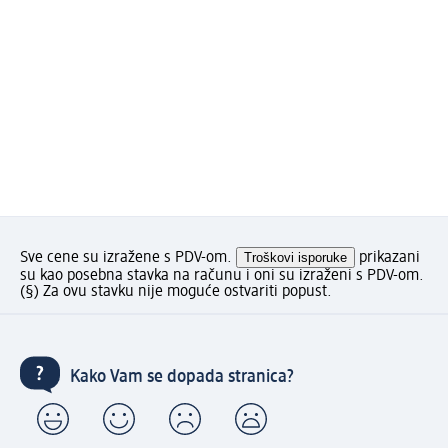
Sve cene su izražene s PDV-om.
Troškovi isporuke
prikazani
su kao posebna stavka na računu i oni su izraženi s PDV-om.
(§) Za ovu stavku nije moguće ostvariti popust.
Kako Vam se dopada stranica?