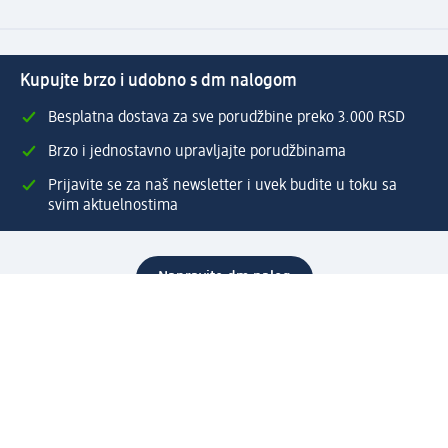
Kupujte brzo i udobno s dm nalogom
Besplatna dostava za sve porudžbine preko 3.000 RSD
Brzo i jednostavno upravljajte porudžbinama
Prijavite se za naš newsletter i uvek budite u toku sa
svim aktuelnostima
Napravite dm nalog
Pomoć
Servis za kupce
Načini & troškovi dostave
Povrat & zamene
Ispravno popunjavanje adrese za dostavu porudžbine