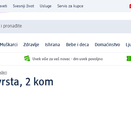
aveti
Svesniji život
Usluge
Servis za kupce
 i pronađite
Muškarci
Zdravlje
Ishrana
Bebe i deca
Domaćinstvo
Lj
Uvek više za vaš novac - dm uvek povoljno
deri
vrsta, 2 kom