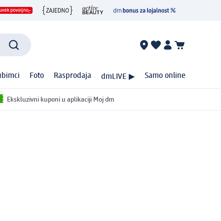
ubimci
Foto
Rasprodaja
Samo online
dmLIVE ▶
Ekskluzivni kuponi u aplikaciji Moj dm