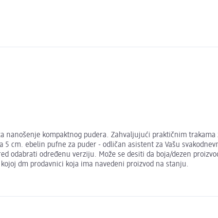
a nanošenje kompaktnog pudera. Zahvaljujući praktičnim trakama z
5 cm. ebelin pufne za puder - odličan asistent za Vašu svakodnevnu 
d odabrati određenu verziju. Može se desiti da boja/dezen proizvoda
o kojoj dm prodavnici koja ima navedeni proizvod na stanju.