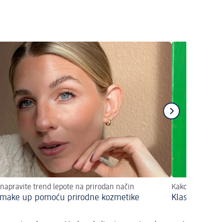
napravite trend lepote na prirodan način
Kako da se naš
 make up pomoću prirodne kozmetike
Klasični kost