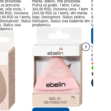
Ime proizvoda:
Marka: ebelin; Ime proizvoda:
Marka: ebel
za precizno
Pufna za puder, 1 kom; Cena:
Sunđer za m
, više vrsta, 1
349,00 RSD; Osnovna cena: 1 kom
kom; Cena:
,00 RSD; Osnovna
(349,00 RSD za 1 kom); dm marka
cena: 1 kom
9,00 RSD za 1 kom);
logo; Dostupnost: Status zelena
dm marka lo
Dostupnost: Status
Dostupno, Status siva Izaberite dm
zelena Dost
, Status siva
prodavnicu
Izaberite d
odavnicu
139,00 RSD
1 kom (139,
ebelin
Sunđe
vrsta, 1 kom
Dostupn
Izaberit