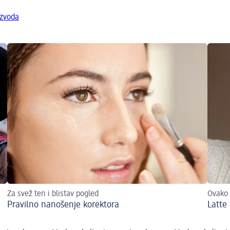
izvoda
Za svež ten i blistav pogled
Ovako 
Pravilno nanošenje korektora
Latte