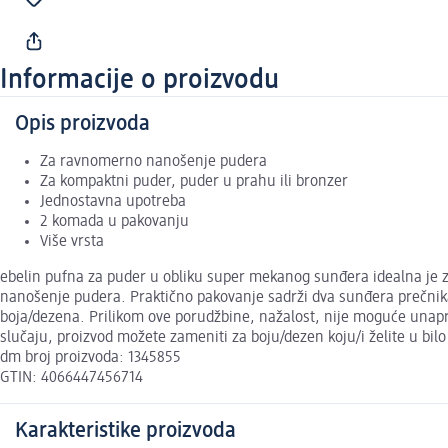
Informacije o proizvodu
Opis proizvoda
Za ravnomerno nanošenje pudera
Za kompaktni puder, puder u prahu ili bronzer
Jednostavna upotreba
2 komada u pakovanju
Više vrsta
ebelin pufna za puder u obliku super mekanog sunđera idealna je z
nanošenje pudera. Praktično pakovanje sadrži dva sunđera prečnika 
boja/dezena. Prilikom ove porudžbine, nažalost, nije moguće unapre
slučaju, proizvod možete zameniti za boju/dezen koju/i želite u bil
dm broj proizvoda: 1345855
GTIN: 4066447456714
Karakteristike proizvoda