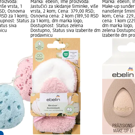
roizvoda:
Marka: ebelin; Ime proizvoda:
Marka: ebelin; 
iše vrsta, 1
Jastučići za skidanje šiminke, više
Make-up sunđer 
RSD; Osnovna
vrsta, 2 kom; Cena: 379,00 RSD;
nanošenje šminke
RSD za 1 kom);
Osnovna cena: 2 kom (189,50 RSD
kom; Cena: 229
upnost: Status
za 1 kom); dm marka logo;
cena: 1 kom (22
atus siva
Dostupnost: Status zelena
dm marka logo; 
nicu
Dostupno, Status siva Izaberite dm
zelena Dostupno
prodavnicu
Izaberite dm pr