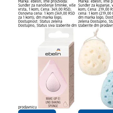
Marka: ebelin; Ime proizvoda:
Marka: ebelin; Ime p
Sunđer za nanošenje šminke, više
Sunđer za kupanje, v
vrsta, 1 kom; Cena: 349,00 RSD;
kom; Cena: 219,00 
Osnovna cena: 1 kom (349,00 RSD
cena: 1 kom (219,00 
za 1 kom); dm marka logo;
dm marka logo; Dost
Dostupnost: Status zelena
zelena Dostupno, St
Dostupno, Status siva Izaberite dm
Izaberite dm prodav
prodavnicu