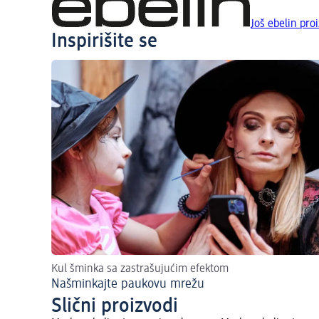
Još ebelin pro
Inspirišite se
Kul šminka sa zastrašujućim efektom
Našminkajte paukovu mrežu
Slični proizvodi