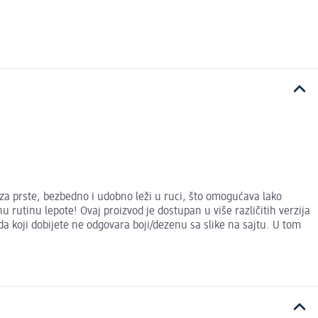
a prste, bezbedno i udobno leži u ruci, što omogućava lako
rutinu lepote! Ovaj proizvod je dostupan u više različitih verzija
 koji dobijete ne odgovara boji/dezenu sa slike na sajtu. U tom