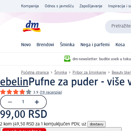
Kompanija
Odnos s javnošću
Zapošljavanje
Inspiracija i s
Pretražite
Novo
Brendovi
Šminka
Nega i parfemi
Kosa
dm newsletter: budite uvek u toku
Početna stranica
Šminka
Pribor za šminkanje
Beauty blen
ebelin
Pufne za puder - više 
3.9
(
19 recenzija
)
99,00 RSD
2 kom (49,50 RSD za 1 kom)
uključen PDV, uz
dostavu