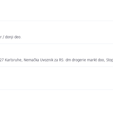
r / donji deo.
7 Karlsruhe, Nemačka Uvoznik za RS: dm drogerie markt doo, Stopi