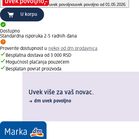
uvek povoljno
uvek povoljno od 01.05.2026.
U korpu
Dostupno
Standardna isporuka 2-5 radnih dana
Proverite dostupnost u
nekoj od dm prodavnica
Besplatna dostava od 3.000 RSD
Mogućnost plaćanja pouzećem
Besplatan povrat proizvoda
Uvek više za vaš novac.
dm uvek povoljno