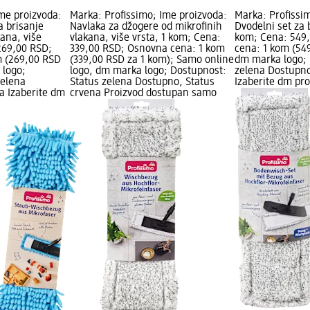
me proizvoda:
Marka: Profissimo; Ime proizvoda:
Marka: Profissi
a brisanje
Navlaka za džogere od mikrofinih
Dvodelni set za 
ana, više
vlakana, više vrsta, 1 kom; Cena:
kom; Cena: 549
269,00 RSD;
339,00 RSD; Osnovna cena: 1 kom
cena: 1 kom (54
m (269,00 RSD
(339,00 RSD za 1 kom); Samo online
dm marka logo; 
 logo;
logo, dm marka logo; Dostupnost:
zelena Dostupno
zelena
Status zelena Dostupno, Status
Izaberite dm pr
a Izaberite dm
crvena Proizvod dostupan samo