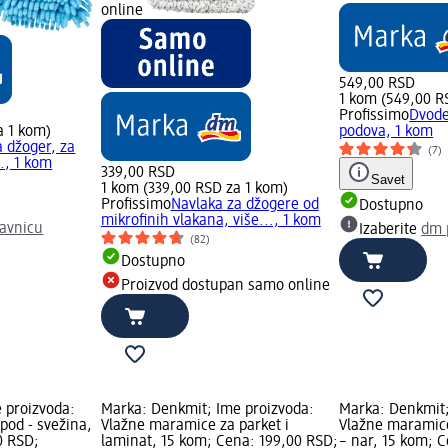
online
549,00 RSD
1 kom (549,00 R
Profissimo
Dvode
a 1 kom)
podova, 1 kom
a džoger, za
(7)
., 1 kom
339,00 RSD
Savet
1 kom (339,00 RSD za 1 kom)
Profissimo
Navlaka za džogere od
Dostupno
mikrofinih vlakana, više..., 1 kom
avnicu
Izaberite
dm 
(82)
Dostupno
Proizvod dostupan samo online
 proizvoda:
Marka: Denkmit; Ime proizvoda:
Marka: Denkmit;
pod - svežina,
Vlažne maramice za parket i
Vlažne maramice
0 RSD;
laminat, 15 kom; Cena: 199,00 RSD;
– nar, 15 kom; 