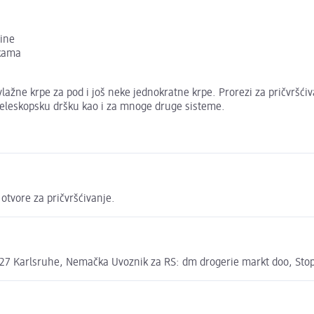
tine
škama
lažne krpe za pod i još neke jednokratne krpe. Prorezi za pričvršćiva
 teleskopsku dršku kao i za mnoge druge sisteme.
 otvore za pričvršćivanje.
7 Karlsruhe, Nemačka Uvoznik za RS: dm drogerie markt doo, Stopi