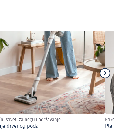
čni saveti za negu i održavanje
Kako da uspešn
nje drvenog poda
Plan čišćenj