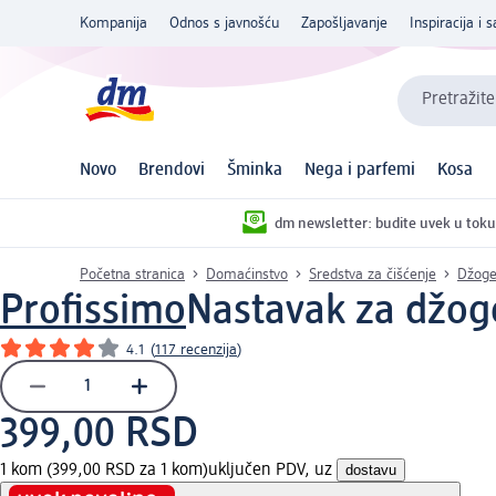
Kompanija
Odnos s javnošću
Zapošljavanje
Inspiracija i s
Pretražite
Novo
Brendovi
Šminka
Nega i parfemi
Kosa
dm newsletter: budite uvek u toku
Početna stranica
Domaćinstvo
Sredstva za čišćenje
Džoger
Profissimo
Nastavak za džog
4.1
(
117 recenzija
)
399,00 RSD
1 kom (399,00 RSD za 1 kom)
uključen PDV, uz
dostavu