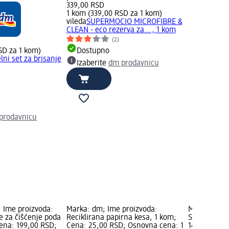
339,00 RSD
1 kom (339,00 RSD za 1 kom)
vileda
SUPERMOCIO MICROFIBRE &
CLEAN - eco rezerva za..., 1 kom
(2)
SD za 1 kom)
Dostupno
lni set za brisanje
Izaberite
dm prodavnicu
prodavnicu
 Ime proizvoda:
Marka: dm; Ime proizvoda:
Marka: Prof
 za čišćenje poda
Reciklirana papirna kesa, 1 kom;
Sunđeraste 
Cena: 199,00 RSD;
Cena: 25,00 RSD; Osnovna cena: 1
149,00 RSD