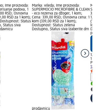
mo; Ime proizvoda:
Marka: vileda; Ime proizvoda:
Marka: Prof
brisanje podova, 1
SUPERMOCIO MICROFIBRE & CLEAN
Set za čišće
,00 RSD; Osnovna
- eco rezerva za džoger, 1 kom;
3x navlake,
9,00 RSD za 1 kom);
Cena: 339,00 RSD; Osnovna cena: 1
129,00 RSD;
Dostupnost: Status
kom (339,00 RSD za 1 kom);
(129,00 RSD
, Status siva
Dostupnost: Status zelena
logo; Dostu
odavnicu
Dostupno, Status siva Izaberite dm
Dostupno, S
prodavnicu
129,00 RSD
1 kom (129,
Profissimo
S
1x drška + 3
Savet
Dostupn
Izaberit
prodavnicu