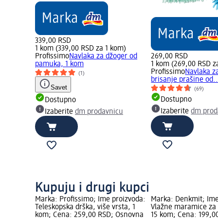
339,00 RSD
1 kom (339,00 RSD za 1 kom)
Profissimo
Navlaka za džoger od
269,00 RSD
pamuka, 1 kom
1 kom (269,00 RSD z
Profissimo
Navlaka z
(1)
brisanje prašine od..
Savet
(69)
Dostupno
Dostupno
Izaberite
dm prod
Izaberite
dm prodavnicu
Kupuju i drugi kupci
Marka: Profissimo; Ime proizvoda:
Marka: Denkmit; Ime
Teleskopska drška, više vrsta, 1
Vlažne maramice za 
kom; Cena: 259,00 RSD; Osnovna
15 kom; Cena: 199,0