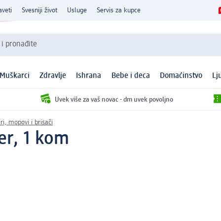
aveti
Svesniji život
Usluge
Servis za kupce
 i pronađite
Muškarci
Zdravlje
Ishrana
Bebe i deca
Domaćinstvo
Lj
Uvek više za vaš novac - dm uvek povoljno
i, mopovi i brisači
er, 1 kom