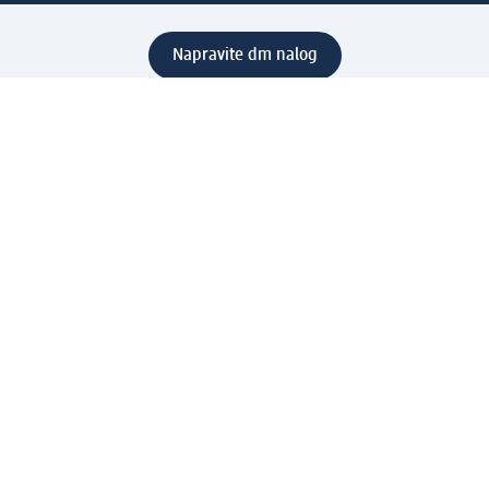
Napravite dm nalog
Pomoć
Servis za kupce
Načini & troškovi dostave
Povrat & zamene
Ispravno popunjavanje adrese za dostavu porudžbine
Poručivanje dm poklon-kartica za pravna lica
Kako da prepoznate lažne nagradne igre
Kompanija
O nama
Društvena odgovornost
Posao
Odnos s javnošću
dm asortiman
Usluge u dm prodavnicama
dm svet