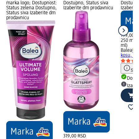
marka logo; Dostupnost:
Dostupno, Status siva
Dostupno
Status zelena Dostupno,
Izaberite dm prodavnicu
Izaberit
Status siva Izaberite dm
prodavnicu
199,00 R
250 ml (
ml)
Balea
UL
kosu, 25
Save
Dost
Izabe
319,00 RSD