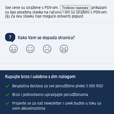
Sve cene su izražene s PDV-om.
Troškovi isporuke
prikazani
su kao posebna stavka na računu i oni su izraženi s PDV-om.
(§) Za ovu stavku nije moguće ostvariti popust.
Kako Vam se dopada stranica?
Kupujte brzo i udobno s dm nalogom
Besplatna dostava za sve porudžbine preko 3.000 RSD
Brzo i jednostavno upravljajte porudžbinama
Prijavite se za naš newsletter i uvek budite u toku sa
svim aktuelnostima