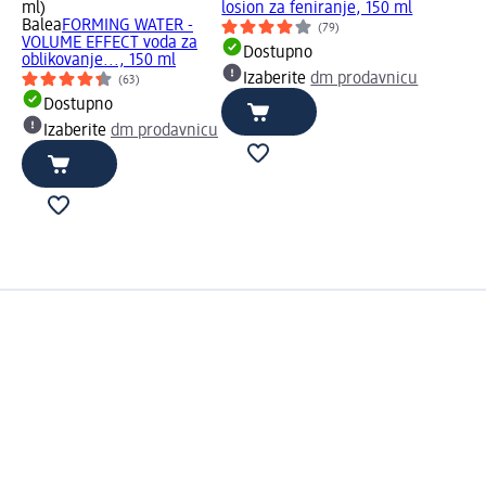
ml)
losion za feniranje, 150 ml
Balea
FORMING WATER -
(79)
VOLUME EFFECT voda za
Dostupno
oblikovanje..., 150 ml
Izaberite
dm prodavnicu
(63)
Dostupno
Izaberite
dm prodavnicu