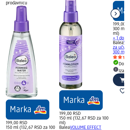
prodavnicu
199,00 R
300 ml (
ml)
+ 1 dodat
Balea
Vol
za učvrš
300 ml
Dost
Izabe
199,00 RSD
150 ml (132,67 RSD za 100
199,00 RSD
ml)
150 ml (132,67 RSD za 100
Balea
VOLUME EFFECT