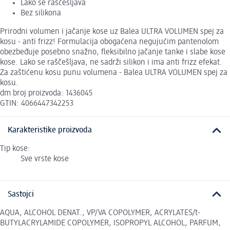
Lako se raščešljava
Bez silikona
Prirodni volumen i jačanje kose uz Balea ULTRA VOLUMEN spej za
kosu - anti frizz! Formulacija obogaćena negujućim pantenolom
obezbeđuje posebno snažno, fleksibilno jačanje tanke i slabe kose
kose. Lako se raščešljava, ne sadrži silikon i ima anti frizz efekat.
Za zaštićenu kosu punu volumena - Balea ULTRA VOLUMEN spej za
kosu.
dm broj proizvoda: 1436045
GTIN: 4066447342253
Karakteristike proizvoda
Tip kose:
Sve vrste kose
Sastojci
AQUA, ALCOHOL DENAT., VP/VA COPOLYMER, ACRYLATES/t-
BUTYLACRYLAMIDE COPOLYMER, ISOPROPYL ALCOHOL, PARFUM,