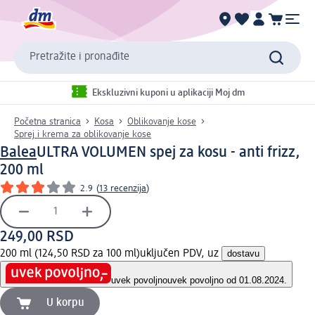
Pretražite i pronađite
Ekskluzivni kuponi u aplikaciji Moj dm
Početna stranica
Kosa
Oblikovanje kose
Sprej i krema za oblikovanje kose
Balea
ULTRA VOLUMEN spej za kosu - anti frizz,
200 ml
2.9
(
13 recenzija
)
249,00 RSD
200 ml (124,50 RSD za 100 ml)
uključen PDV, uz
dostavu
uvek povoljno
uvek povoljno od 01.08.2024.
U korpu