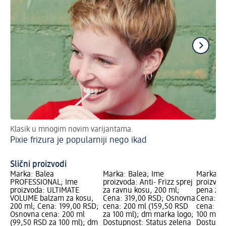
Klasik u mnogim novim varijantama.
Sav
Pixie frizura je popularniji nego ikad
Pr
Slični proizvodi
Marka: Balea
Marka: Balea; Ime
Marka: B
PROFESSIONAL; Ime
proizvoda: Anti- Frizz sprej
proizvod
proizvoda: ULTIMATE
za ravnu kosu, 200 ml;
pena za 
VOLUME balzam za kosu,
Cena: 319,00 RSD; Osnovna
Cena: 19
200 ml; Cena: 199,00 RSD;
cena: 200 ml (159,50 RSD
cena: 25
Osnovna cena: 200 ml
za 100 ml); dm marka logo;
100 ml);
(99,50 RSD za 100 ml); dm
Dostupnost: Status zelena
Dostupno