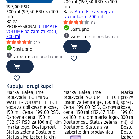
200 ml (159,50 RSD za 100
199,00 RSD
ml)
200 ml (99,50 RSD za 100
Balea
Anti- Frizz sprej za
ml)
ravnu kosu, 200 ml
Balea
(18)
PROFESSIONAL
ULTIMATE
Dostupno
VOLUME balzam za kosu,
200 ml
Izaberite
dm prodavnicu
(77)
Dostupno
Izaberite
dm prodavnicu
Kupuju i drugi kupci
Marka: Balea; Ime
Marka: Balea; Ime
Marka: B
proizvoda: FORMING
proizvoda: VOLUME EFFECT
proizvod
WATER - VOLUME EFFECT
losion za feniranje, 150 ml;
sprej za
voda za oblikovanje kose,
Cena: 199,00 RSD; Osnovna
kose, 30
150 ml; Cena: 199,00 RSD;
cena: 150 ml (132,67 RSD
199,00 R
Osnovna cena: 150 ml
za 100 ml); dm marka logo;
300 ml (
(132,67 RSD za 100 ml); dm
Dostupnost: Status zelena
ml); dm 
marka logo; Dostupnost:
Dostupno, Status siva
Dostupno
Status zelena Dostupno,
Izaberite dm prodavnicu
Dostupno
Status siva Izaberite dm
Izaberit