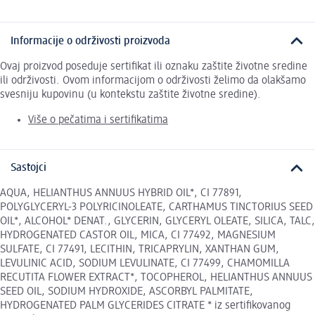
Informacije o održivosti proizvoda
Ovaj proizvod poseduje sertifikat ili oznaku zaštite životne sredine
ili održivosti. Ovom informacijom o održivosti želimo da olakšamo
svesniju kupovinu (u kontekstu zaštite životne sredine).
Više o pečatima i sertifikatima
Sastojci
AQUA, HELIANTHUS ANNUUS HYBRID OIL*, CI 77891,
POLYGLYCERYL-3 POLYRICINOLEATE, CARTHAMUS TINCTORIUS SEED
OIL*, ALCOHOL* DENAT., GLYCERIN, GLYCERYL OLEATE, SILICA, TALC,
HYDROGENATED CASTOR OIL, MICA, CI 77492, MAGNESIUM
SULFATE, CI 77491, LECITHIN, TRICAPRYLIN, XANTHAN GUM,
LEVULINIC ACID, SODIUM LEVULINATE, CI 77499, CHAMOMILLA
RECUTITA FLOWER EXTRACT*, TOCOPHEROL, HELIANTHUS ANNUUS
SEED OIL, SODIUM HYDROXIDE, ASCORBYL PALMITATE,
HYDROGENATED PALM GLYCERIDES CITRATE * iz sertifikovanog