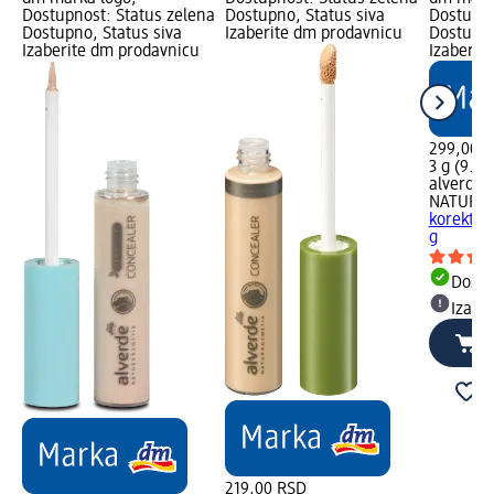
Dostupnost: Status zelena
Dostupno, Status siva
Dostupno
Dostupno, Status siva
Izaberite dm prodavnicu
Dostupno
Izaberite dm prodavnicu
Izaberit
299,00 
3 g (9.9
alverde
NATURK
korektor 
g
Dost
Izabe
219,00 RSD