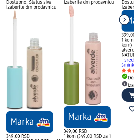
Dostupno, Status siva
Izaberite dm prodavnicu
Dostupno
Izaberite dm prodavnicu
Izaberit
399,00 
1 kom (3
kom)
alverde
NATURK
- sredstv
šminke, 
Dost
Izabe
349,00 RSD
349,00 RSD
1 kom (349,00 RSD za 1