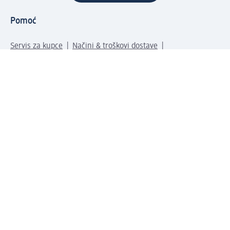
Pomoć
Servis za kupce
Načini & troškovi dostave
Povrat & zamene
Ispravno popunjavanje adrese za dostavu porudžbine
Poručivanje dm poklon-kartica za pravna lica
Kako da prepoznate lažne nagradne igre
Kompanija
O nama
Društvena odgovornost
Posao
Odnos s javnošću
dm asortiman
Usluge u dm prodavnicama
dm svet