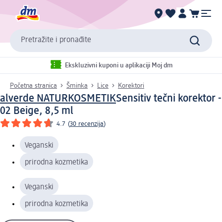
Pretražite i pronađite
Ekskluzivni kuponi u aplikaciji Moj dm
Početna stranica
Šminka
Lice
Korektori
alverde NATURKOSMETIK
Sensitiv tečni korektor -
02 Beige, 8,5 ml
4.7
(
30 recenzija
)
Veganski
prirodna kozmetika
Veganski
prirodna kozmetika