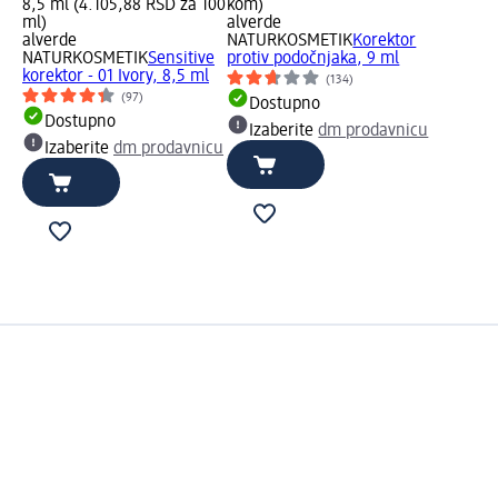
8,5 ml (4.105,88 RSD za 100
kom)
ml)
alverde
alverde
NATURKOSMETIK
Korektor
NATURKOSMETIK
Sensitive
protiv podočnjaka, 9 ml
korektor - 01 Ivory, 8,5 ml
(134)
(97)
Dostupno
Dostupno
Izaberite
dm prodavnicu
Izaberite
dm prodavnicu