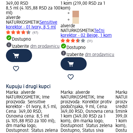
349,00 RSD
1 kom (219,00 RSD za 1
8,5 ml (4.105,88 RSD za 100
kom)
ml)
alverde
NATURKOSMETIK
Sensitive
alverde
korektor - 01 Ivory, 8,5 ml
NATURKOSMETIK
Tečni
(97)
korektor - 02 Beige, 1 kom
Dostupno
(31)
Izaberite
dm prodavnicu
Dostupno
Izaberite
dm prodavnicu
Kupuju i drugi kupci
Marka: alverde
Marka: alverde
Marka: a
NATURKOSMETIK; Ime
NATURKOSMETIK; Ime
NATURKO
proizvoda: Sensitive
proizvoda: Korektor protiv
proizvod
korektor - 01 Ivory, 8,5 ml;
podočnjaka, 9 ml; Cena:
sredstvo
Cena: 349,00 RSD;
349,00 RSD; Osnovna cena:
šminke, 
Osnovna cena: 8,5 ml
1 kom (349,00 RSD za 1
399,00 R
(4.105,88 RSD za 100 ml);
kom); dm marka logo;
1 kom (3
dm marka logo;
Dostupnost: Status zelena
kom); dm
Dostupnost: Status zelena
Dostupno, Status siva
Dostupno