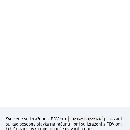
Sve cene su izražene s PDV-om.
Troškovi isporuke
prikazani
su kao posebna stavka na računu i oni su izraženi s PDV-om.
(§) Za ovu stavku nije moguće ostvariti popust.