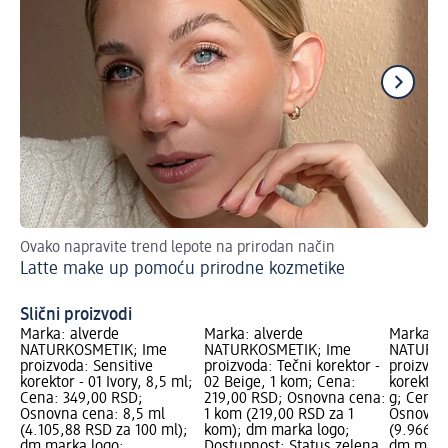
Ovako napravite trend lepote na prirodan način
Kr
Latte make up pomoću prirodne kozmetike
ka
Tr
Slični proizvodi
Marka: alverde
Marka: alverde
Marka: a
NATURKOSMETIK; Ime
NATURKOSMETIK; Ime
NATURKO
proizvoda: Sensitive
proizvoda: Tečni korektor -
proizvod
korektor - 01 Ivory, 8,5 ml;
02 Beige, 1 kom; Cena:
korektor 
Cena: 349,00 RSD;
219,00 RSD; Osnovna cena:
g; Cena:
Osnovna cena: 8,5 ml
1 kom (219,00 RSD za 1
Osnovna 
(4.105,88 RSD za 100 ml);
kom); dm marka logo;
(9.966,6
dm marka logo;
Dostupnost: Status zelena
dm mark