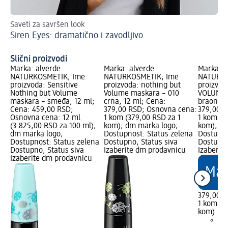
Saveti za savršen look
Za 
Siren Eyes: dramatično i zavodljivo
Tr
Slični proizvodi
Marka: alverde
Marka: alverde
Marka: a
NATURKOSMETIK; Ime
NATURKOSMETIK; Ime
NATURKO
proizvoda: Sensitive
proizvoda: nothing but
proizvod
Nothing but Volume
Volume maskara – 010
VOLUME 
maskara – smeđa, 12 ml;
crna, 12 ml; Cena:
braon, 1
Cena: 459,00 RSD;
379,00 RSD; Osnovna cena:
379,00 R
Osnovna cena: 12 ml
1 kom (379,00 RSD za 1
1 kom (3
(3.825,00 RSD za 100 ml);
kom); dm marka logo;
kom); dm
dm marka logo;
Dostupnost: Status zelena
Dostupno
Dostupnost: Status zelena
Dostupno, Status siva
Dostupno
Dostupno, Status siva
Izaberite dm prodavnicu
Izaberit
Izaberite dm prodavnicu
379,00 
1 kom (3
kom)