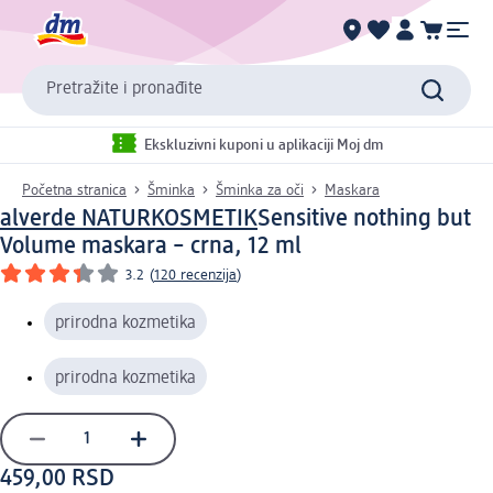
Pretražite i pronađite
Ekskluzivni kuponi u aplikaciji Moj dm
Početna stranica
Šminka
Šminka za oči
Maskara
alverde NATURKOSMETIK
Sensitive nothing but
Volume maskara – crna, 12 ml
3.2
(
120 recenzija
)
prirodna kozmetika
prirodna kozmetika
459,00 RSD