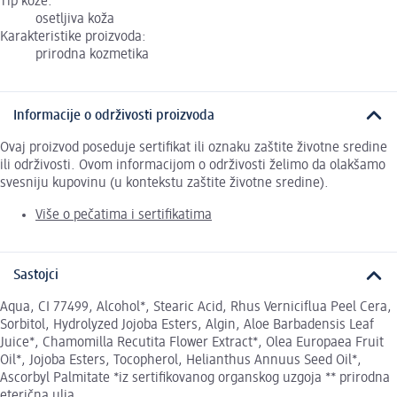
Tip kože:
osetljiva koža
Karakteristike proizvoda:
prirodna kozmetika
Informacije o održivosti proizvoda
Ovaj proizvod poseduje sertifikat ili oznaku zaštite životne sredine
ili održivosti. Ovom informacijom o održivosti želimo da olakšamo
svesniju kupovinu (u kontekstu zaštite životne sredine).
Više o pečatima i sertifikatima
Sastojci
Aqua, CI 77499, Alcohol*, Stearic Acid, Rhus Verniciflua Peel Cera,
Sorbitol, Hydrolyzed Jojoba Esters, Algin, Aloe Barbadensis Leaf
Juice*, Chamomilla Recutita Flower Extract*, Olea Europaea Fruit
Oil*, Jojoba Esters, Tocopherol, Helianthus Annuus Seed Oil*,
Ascorbyl Palmitate *iz sertifikovanog organskog uzgoja ** prirodna
eterična ulja