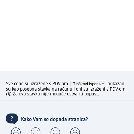
Sve cene su izražene s PDV-om.
Troškovi isporuke
prikazani
su kao posebna stavka na računu i oni su izraženi s PDV-om.
(§) Za ovu stavku nije moguće ostvariti popust.
Kako Vam se dopada stranica?