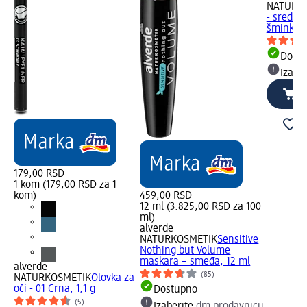
NATURK
- sredstv
šminke, 
Dost
Izabe
179,00 RSD
1 kom (179,00 RSD za 1
kom)
459,00 RSD
12 ml (3.825,00 RSD za 100
ml)
alverde
NATURKOSMETIK
Sensitive
Nothing but Volume
maskara – smeđa, 12 ml
alverde
(85)
NATURKOSMETIK
Olovka za
oči - 01 Crna, 1,1 g
Dostupno
(5)
Izaberite
dm prodavnicu