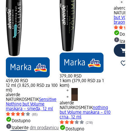
alverde
NATURK
but VOL
braon, 1
Dost
Izabe
379,00 RSD
459,00 RSD
1 kom (379,00 RSD za 1
12 ml (3.825,00 RSD za 100
kom)
ml)
alverde
NATURKOSMETIK
Sensitive
alverde
Nothing but Volume
NATURKOSMETIK
nothing
maskara – smeđa, 12 ml
but Volume maskara – 010
(85)
crna, 12 ml
Dostupno
(218)
Izaberite
dm prodavnicu
Dostupno