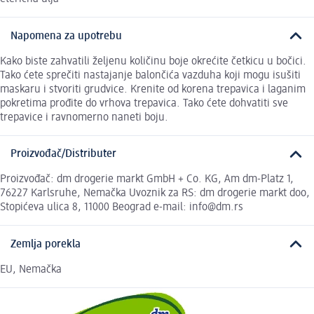
Napomena za upotrebu
Kako biste zahvatili željenu količinu boje okrećite četkicu u bočici.
Tako ćete sprečiti nastajanje balončića vazduha koji mogu isušiti
maskaru i stvoriti grudvice. Krenite od korena trepavica i laganim
pokretima prođite do vrhova trepavica. Tako ćete dohvatiti sve
trepavice i ravnomerno naneti boju.
Proizvođač/Distributer
Proizvođač: dm drogerie markt GmbH + Co. KG, Am dm-Platz 1,
76227 Karlsruhe, Nemačka Uvoznik za RS: dm drogerie markt doo,
Stopićeva ulica 8, 11000 Beograd e-mail: info@dm.rs
Zemlja porekla
EU, Nemačka