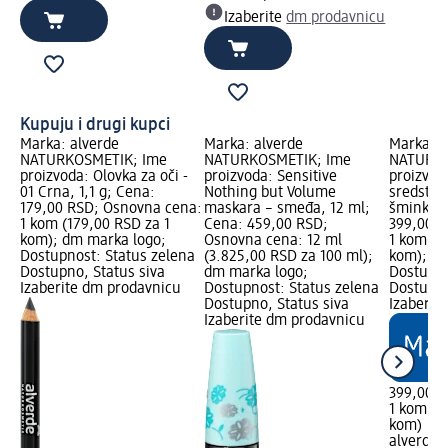
Izaberite
dm prodavnicu
Kupuju i drugi kupci
Marka: alverde
Marka: alverde
Marka: a
NATURKOSMETIK; Ime
NATURKOSMETIK; Ime
NATURKO
proizvoda: Olovka za oči -
proizvoda: Sensitive
proizvod
01 Crna, 1,1 g; Cena:
Nothing but Volume
sredstvo
179,00 RSD; Osnovna cena:
maskara – smeđa, 12 ml;
šminke, 
1 kom (179,00 RSD za 1
Cena: 459,00 RSD;
399,00 R
kom); dm marka logo;
Osnovna cena: 12 ml
1 kom (3
Dostupnost: Status zelena
(3.825,00 RSD za 100 ml);
kom); dm
Dostupno, Status siva
dm marka logo;
Dostupno
Izaberite dm prodavnicu
Dostupnost: Status zelena
Dostupno
Dostupno, Status siva
Izaberit
Izaberite dm prodavnicu
399,00 
1 kom (3
kom)
alverde