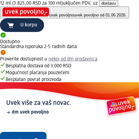
12 ml (3.825,00 RSD za 100 ml)
uključen PDV, uz
dostavu
uvek povoljno
uvek povoljno od 01.06.2026.
U korpu
Dostupno
Standardna isporuka 2-5 radnih dana
Proverite dostupnost u
nekoj od dm prodavnica
Besplatna dostava od 3.000 RSD
Mogućnost plaćanja pouzećem
Besplatan povrat proizvoda
Uvek više za vaš novac.
dm uvek povoljno