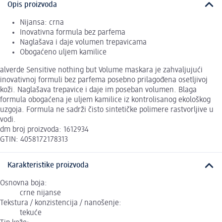
Opis proizvoda
Nijansa: crna
Inovativna formula bez parfema
Naglašava i daje volumen trepavicama
Obogaćeno uljem kamilice
alverde Sensitive nothing but Volume maskara je zahvaljujući
inovativnoj formuli bez parfema posebno prilagođena osetljivoj
koži. Naglašava trepavice i daje im poseban volumen. Blaga
formula obogaćena je uljem kamilice iz kontrolisanog ekološkog
uzgoja. Formula ne sadrži čisto sintetičke polimere rastvorljive u
vodi.
dm broj proizvoda: 1612934
GTIN: 4058172178313
Karakteristike proizvoda
Osnovna boja:
crne nijanse
Tekstura / konzistencija / nanošenje:
tekuće