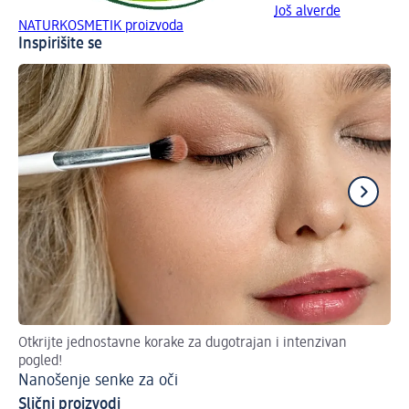
Još alverde
NATURKOSMETIK proizvoda
Inspirišite se
Otkrijte jednostavne korake za dugotrajan i intenzivan
Pri
pogled!
Do
Nanošenje senke za oči
Slični proizvodi