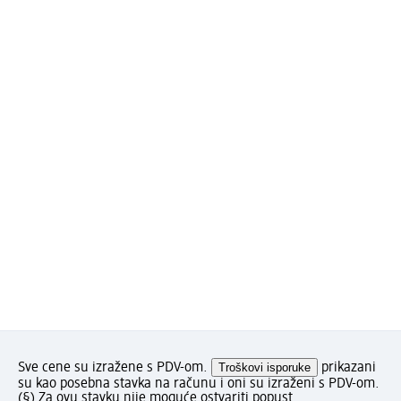
Sve cene su izražene s PDV-om.
Troškovi isporuke
prikazani
su kao posebna stavka na računu i oni su izraženi s PDV-om.
(§) Za ovu stavku nije moguće ostvariti popust.