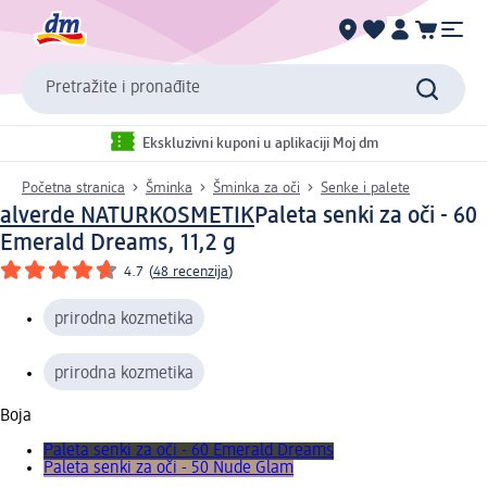
Pretražite i pronađite
Ekskluzivni kuponi u aplikaciji Moj dm
Početna stranica
Šminka
Šminka za oči
Senke i palete
alverde NATURKOSMETIK
Paleta senki za oči - 60
Emerald Dreams, 11,2 g
4.7
(
48 recenzija
)
prirodna kozmetika
prirodna kozmetika
Boja
Paleta senki za oči - 60 Emerald Dreams
Paleta senki za oči - 50 Nude Glam