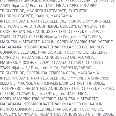
OIL, MAGNESIUM OXIDE, ALUMINA, CI 77891, CI 77491, CI 77492, CI
77499 Nijansa 4/ Prvi red: TALC, MICA, CAPRYLIC/CAPRIC
TRIGLYCERIDE, MAGNESIUM STEARATE, SYNTHETIC
FLUORPHLOGOPITE, KAOLIN, MACADAMIA
INTEGRIFOLIA/TETRAPHYLLA SEED OIL, RICINUS COMMUNIS SEED
OIL, P-ANISIC ACID, TOCOPHEROL, GLYCERYL CAPRYLATE, TIN
OXIDE, HELIANTHUS ANNUUS SEED OIL, CI 77891, CI 77492, CI
77499, CI 77491, CI 77510 Nijansa 1 / Drugi red: TALC, MICA,
MAGNESIUM STEARATE, KAOLIN, CAPRYLIC/CAPRIC TRIGLYCERIDE,
MACADAMIA INTEGRIFOLIA/TETRAPHYLLA SEED OIL, RICINUS
COMMUNIS SEED OIL, P-ANISIC ACID, TOCOPHEROL, GLYCERYL
CAPRYLATE, HELIANTHUS ANNUUS SEED OIL, ALUMINA,
MAGNESIUM OXIDE, CI 77891, CI 77742, CI 77492, CI 77491, CI
77499 Nijansa 2 / Drugi red: MICA, CAPRYLIC/CAPRIC
TRIGLYCERIDE, COPERNICIA CERIFERA CERA, MACADAMIA
INTEGRIFOLIA/TETRAPHYLLA SEED OIL, SIMMONDSIA CHINENSIS
SEED OIL, MAGNOLIA OFFICINALIS BARK EXTRACT, TIN OXIDE,
TOCOPHEROL, HELIANTHUS ANNUUS SEED OIL, CI 77891, CI 77492,
CI 77510, CI 77491 Nijansa 3/Drugi red: TALC, MICA,
CAPRYLIC/CAPRIC TRIGLYCERIDE, MAGNESIUM STEARATE,
MACADAMIA INTEGRIFOLIA/TETRAPHYLLA SEED OIL, KAOLIN,
RICINUS COMMUNIS SEED OIL, P-ANISIC ACID, TOCOPHEROL,
GLYCERYL CAPRYLATE, HELIANTHUS ANNUUS SEED OIL, TIN OXIDE,