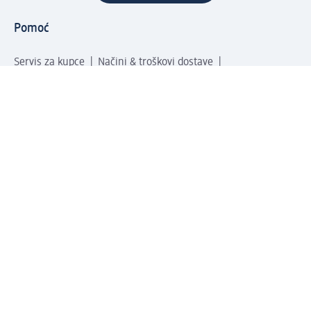
Pomoć
Servis za kupce
Načini & troškovi dostave
Povrat & zamene
Ispravno popunjavanje adrese za dostavu porudžbine
Poručivanje dm poklon-kartica za pravna lica
Kako da prepoznate lažne nagradne igre
Kompanija
O nama
Društvena odgovornost
Posao
Odnos s javnošću
dm asortiman
Usluge u dm prodavnicama
dm svet