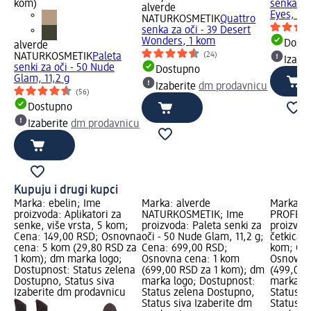
kom)
senka za
alverde
Eyes, 4,4
NATURKOSMETIK
Quattro
senka za oči - 39 Desert
Wonders, 1 kom
Dost
alverde
(24)
NATURKOSMETIK
Paleta
Izabe
senki za oči - 50 Nude
Dostupno
Glam, 11,2 g
Izaberite
dm prodavnicu
(56)
Dostupno
Izaberite
dm prodavnicu
Kupuju i drugi kupci
Marka: ebelin; Ime
Marka: alverde
Marka: e
proizvoda: Aplikatori za
NATURKOSMETIK; Ime
PROFESS
senke, više vrsta, 5 kom;
proizvoda: Paleta senki za
proizvoda
Cena: 149,00 RSD; Osnovna
oči - 50 Nude Glam, 11,2 g;
četkica 
cena: 5 kom (29,80 RSD za
Cena: 699,00 RSD;
kom; Cen
1 kom); dm marka logo;
Osnovna cena: 1 kom
Osnovna
Dostupnost: Status zelena
(699,00 RSD za 1 kom); dm
(499,00 
Dostupno, Status siva
marka logo; Dostupnost:
marka lo
Izaberite dm prodavnicu
Status zelena Dostupno,
Status z
Status siva Izaberite dm
Status s