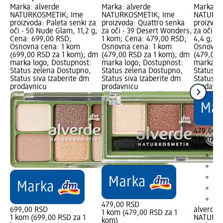
Marka: alverde
Marka: alverde
Marka: a
NATURKOSMETIK; Ime
NATURKOSMETIK; Ime
NATURKO
proizvoda: Paleta senki za
proizvoda: Quattro senka
proizvod
oči - 50 Nude Glam, 11,2 g;
za oči - 39 Desert Wonders,
za oči -
Cena: 699,00 RSD;
1 kom; Cena: 479,00 RSD;
4,4 g; C
Osnovna cena: 1 kom
Osnovna cena: 1 kom
Osnovna
(699,00 RSD za 1 kom); dm
(479,00 RSD za 1 kom); dm
(479,00 
marka logo; Dostupnost:
marka logo; Dostupnost:
marka lo
Status zelena Dostupno,
Status zelena Dostupno,
Status z
Status siva Izaberite dm
Status siva Izaberite dm
Status s
prodavnicu
prodavnicu
prodavn
479,00 
1 kom (4
kom)
479,00 RSD
699,00 RSD
alverde
1 kom (479,00 RSD za 1
1 kom (699,00 RSD za 1
NATURK
kom)