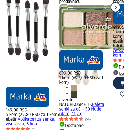
prodavnicu
prodavn
499,00 
1 kom (4
kom)
ebelin
PROFESS
četkica 
kom
Dost
699,00 RSD
Izabe
1 kom (699,00 RSD za 1
kom)
alverde
NATURKOSMETIK
Paleta
senki za oči - 50 Nude
149,00 RSD
Glam, 11,2 g
5 kom (29,80 RSD za 1 kom)
ebelin
Aplikatori za senke,
(56)
više vrsta, 5 kom
Dostupno
(4)