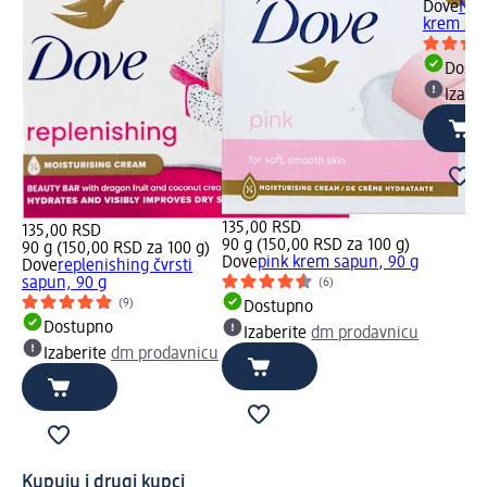
Dove
Nou
krem sap
Dost
Izabe
135,00 RSD
135,00 RSD
90 g (150,00 RSD za 100 g)
90 g (150,00 RSD za 100 g)
Dove
pink krem sapun, 90 g
Dove
replenishing čvrsti
sapun, 90 g
(6)
(9)
Dostupno
Dostupno
Izaberite
dm prodavnicu
Izaberite
dm prodavnicu
Kupuju i drugi kupci