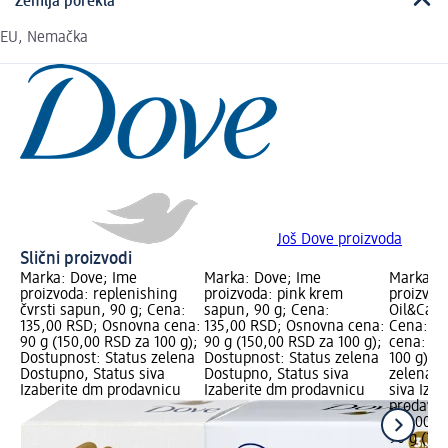
Zemlja porekla
EU, Nemačka
Još Dove proizvoda
Slični proizvodi
Marka: Dove; Ime
Marka: Dove; Ime
Marka: D
proizvoda: replenishing
proizvoda: pink krem
proizvod
čvrsti sapun, 90 g; Cena:
sapun, 90 g; Cena:
Oil&Care
135,00 RSD; Osnovna cena:
135,00 RSD; Osnovna cena:
Cena: 13
90 g (150,00 RSD za 100 g);
90 g (150,00 RSD za 100 g);
cena: 90
Dostupnost: Status zelena
Dostupnost: Status zelena
100 g); 
Dostupno, Status siva
Dostupno, Status siva
zelena D
Izaberite dm prodavnicu
Izaberite dm prodavnicu
siva Iza
prodavn
135,00 R
90 g (15