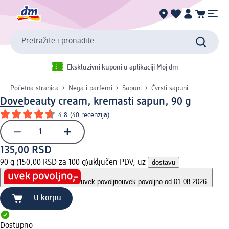
Pretražite i pronađite
Ekskluzivni kuponi u aplikaciji Moj dm
Početna stranica
Nega i parfemi
Sapuni
Čvrsti sapuni
Dove
beauty cream, kremasti sapun, 90 g
4.8
(
40 recenzija
)
135,00 RSD
90 g (150,00 RSD za 100 g)
uključen PDV, uz
dostavu
uvek povoljno
uvek povoljno od 01.08.2026.
U korpu
Dostupno