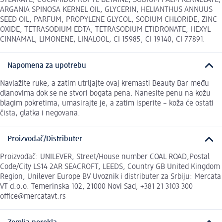
STEARATE, COCAMIDOPROPYL BETAINE, SODIUM PALM KERNELATE,
ARGANIA SPINOSA KERNEL OIL, GLYCERIN, HELIANTHUS ANNUUS
SEED OIL, PARFUM, PROPYLENE GLYCOL, SODIUM CHLORIDE, ZINC
OXIDE, TETRASODIUM EDTA, TETRASODIUM ETIDRONATE, HEXYL
CINNAMAL, LIMONENE, LINALOOL, CI 15985, CI 19140, CI 77891.
Napomena za upotrebu
Navlažite ruke, a zatim utrljajte ovaj kremasti Beauty Bar među
dlanovima dok se ne stvori bogata pena. Nanesite penu na kožu
blagim pokretima, umasirajte je, a zatim isperite – koža će ostati
čista, glatka i negovana.
Proizvođač/Distributer
Proizvođač: UNILEVER, Street/House number COAL ROAD,Postal
Code/City LS14 2AR SEACROFT, LEEDS, Country GB United Kingdom
Region, Unilever Europe BV Uvoznik i distributer za Srbiju: Mercata
VT d.o.o. Temerinska 102, 21000 Novi Sad, +381 21 3103 300
office@mercatavt.rs