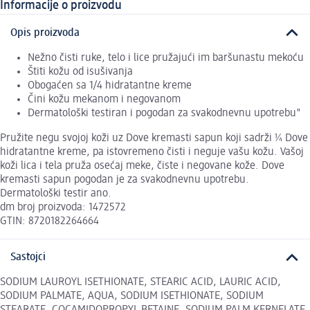
Informacije o proizvodu
Opis proizvoda
Nežno čisti ruke, telo i lice pružajući im baršunastu mekoću
Štiti kožu od isušivanja
Obogaćen sa 1/4 hidratantne kreme
Čini kožu mekanom i negovanom
Dermatološki testiran i pogodan za svakodnevnu upotrebu"
Pružite negu svojoj koži uz Dove kremasti sapun koji sadrži ¼ Dove
hidratantne kreme, pa istovremeno čisti i neguje vašu kožu. Vašoj
koži lica i tela pruža osećaj meke, čiste i negovane kože. Dove
kremasti sapun pogodan je za svakodnevnu upotrebu.
Dermatološki testir ano.
dm broj proizvoda: 1472572
GTIN: 8720182264664
Sastojci
SODIUM LAUROYL ISETHIONATE, STEARIC ACID, LAURIC ACID,
SODIUM PALMATE, AQUA, SODIUM ISETHIONATE, SODIUM