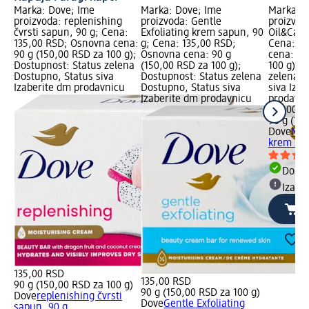
Marka: Dove; Ime
Marka: Dove; Ime
Marka: D
proizvoda: replenishing
proizvoda: Gentle
proizvod
čvrsti sapun, 90 g; Cena:
Exfoliating krem sapun, 90
Oil&Care
135,00 RSD; Osnovna cena:
g; Cena: 135,00 RSD;
Cena: 13
90 g (150,00 RSD za 100 g);
Osnovna cena: 90 g
cena: 90
Dostupnost: Status zelena
(150,00 RSD za 100 g);
100 g); 
Dostupno, Status siva
Dostupnost: Status zelena
zelena D
Izaberite dm prodavnicu
Dostupno, Status siva
siva Iza
Izaberite dm prodavnicu
prodavn
135,00 R
90 g (15
Dove
Nou
krem sap
Dost
Izabe
135,00 RSD
135,00 RSD
90 g (150,00 RSD za 100 g)
90 g (150,00 RSD za 100 g)
Dove
replenishing čvrsti
Dove
Gentle Exfoliating
sapun, 90 g