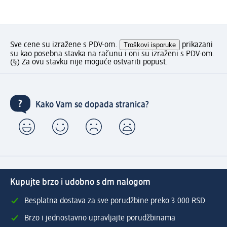
Sve cene su izražene s PDV-om.
Troškovi isporuke
prikazani
su kao posebna stavka na računu i oni su izraženi s PDV-om.
(§) Za ovu stavku nije moguće ostvariti popust.
Kako Vam se dopada stranica?
Kupujte brzo i udobno s dm nalogom
Besplatna dostava za sve porudžbine preko 3.000 RSD
Brzo i jednostavno upravljajte porudžbinama