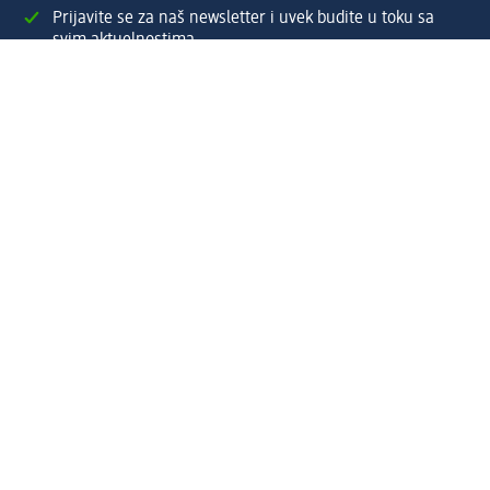
Prijavite se za naš newsletter i uvek budite u toku sa
svim aktuelnostima
Napravite dm nalog
Pomoć
Servis za kupce
Načini & troškovi dostave
Povrat & zamene
Ispravno popunjavanje adrese za dostavu porudžbine
Poručivanje dm poklon-kartica za pravna lica
Kako da prepoznate lažne nagradne igre
Kompanija
O nama
Društvena odgovornost
Posao
Odnos s javnošću
dm asortiman