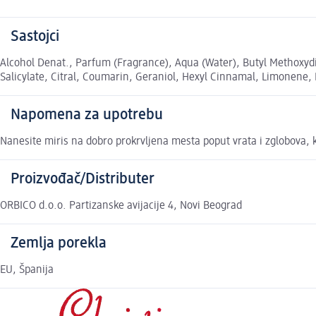
Sastojci
Alcohol Denat., Parfum (Fragrance), Aqua (Water), Butyl Methoxyd
Salicylate, Citral, Coumarin, Geraniol, Hexyl Cinnamal, Limonene, Li
Napomena za upotrebu
Nanesite miris na dobro prokrvljena mesta poput vrata i zglobova, k
Proizvođač/Distributer
ORBICO d.o.o. Partizanske avijacije 4, Novi Beograd
Zemlja porekla
EU, Španija