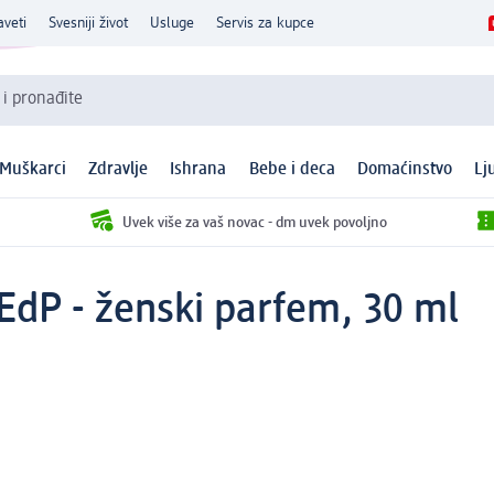
aveti
Svesniji život
Usluge
Servis za kupce
 i pronađite
Muškarci
Zdravlje
Ishrana
Bebe i deca
Domaćinstvo
Lj
Uvek više za vaš novac - dm uvek povoljno
 EdP - ženski parfem, 30 ml