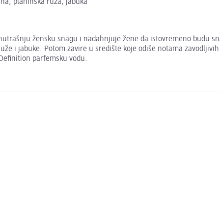
ina, planinska ruža, jabuka
unutrašnju žensku snagu i nadahnjuje žene da istovremeno budu snaž
uže i jabuke. Potom zavire u središte koje odiše notama zavodljivi
 Definition parfemsku vodu.