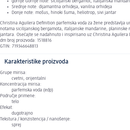
gornje Gornje note: sicilijanski bergamot, italijanska mandar
Srednje note: dijamantna orhideja, vanilna orhideja
Donje note: mošus, hinoki šuma, heliotrop, sivi jantar
Christina Aguilera Definition parfemska voda za žene predstavlja 
notama sicilijanskog bergamota, italijanske mandarine, planinske r
jantara. Osećajte se nadahnuto i inspirisano uz Christina Aguilera
dm broj proizvoda: 1518816
GTIN: 719346648813
Karakteristike proizvoda
Grupe mirisa:
cvetni, orijentalni
Koncentracija mirisa:
parfemska voda (edp)
Područje primene:
telo
Efekat:
dugotrajno
Tekstura / konzistencija / nanošenje:
sprej