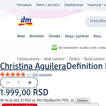
Kompanija
Odnos s javnošću
Zapošljavanje
Inspiracija i s
Pretražite
Novo
Brendovi
Šminka
Nega i parfemi
Kosa
dm newsletter: budite uvek u toku
Početna stranica
Nega i parfemi
Parfemi
Ženski parfemi
Christina Aguilera
Definition
4.7
(
102 recenzija
)
1.999,00 RSD
30 ml (6.663,33 RSD za 100 ml)
uključen PDV, uz
dostavu