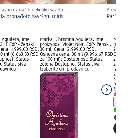
tavno uz naših nekoliko saveta
Pronađite vaš s
da pronađete savršeni miris
Parfemski dupl
a Aguilera; Ime
Marka: Christina Aguilera; Ime
Marka: brun
IGHT EdP - ženski
proizvoda: Violet Noir, EdP- ženski,
proizvoda: 
Cena: 1.999,00 RSD;
30 ml; Cena: 2.999,00 RSD;
ženski, 30 
0 ml (6.663,33 RSD
Osnovna cena: 30 ml (9.996,67 RSD
Osnovna cen
upnost: Status
za 100 ml); Dostupnost: Status
za 10 ml); 
, Status siva
zelena Dostupno, Status siva
zelena Dost
odavnicu
Izaberite dm prodavnicu
Izaberite d
2.199,00 RS
30 ml (733,
bruno bana
ženski, 30 
Savet
Dostupn
Izaberit