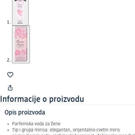
Informacije o proizvodu
Opis proizvoda
Parfemska voda za žene
Tip i grupa mirisa: elegantan, orijentalno-cvetni miris