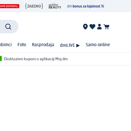
ubimci
Foto
Rasprodaja
Samo online
dmLIVE ▶
Ekskluzivni kuponi u aplikaciji Moj dm