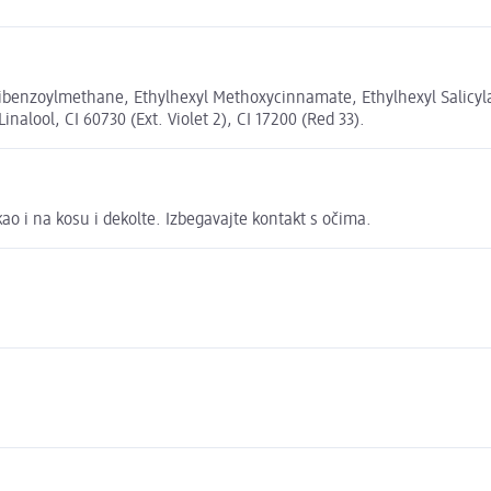
ibenzoylmethane, Ethylhexyl Methoxycinnamate, Ethylhexyl Salicyla
nalool, CI 60730 (Ext. Violet 2), CI 17200 (Red 33).
ao i na kosu i dekolte. Izbegavajte kontakt s očima.