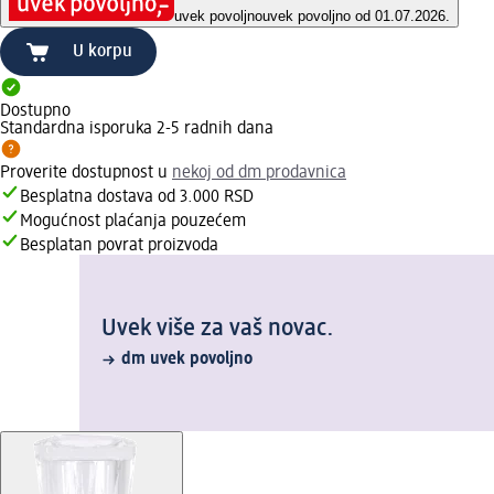
uvek povoljno
uvek povoljno od 01.07.2026.
U korpu
Dostupno
Standardna isporuka 2-5 radnih dana
Proverite dostupnost u
nekoj od dm prodavnica
Besplatna dostava od 3.000 RSD
Mogućnost plaćanja pouzećem
Besplatan povrat proizvoda
Uvek više za vaš novac.
dm uvek povoljno