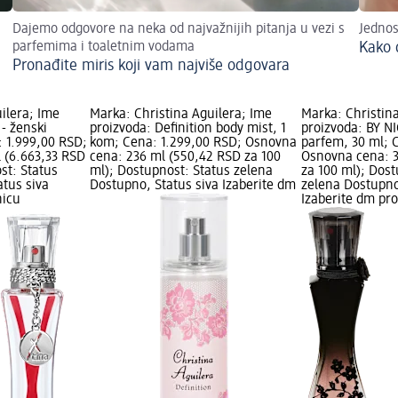
Dajemo odgovore na neka od najvažnijih pitanja u vezi s
Jednos
parfemima i toaletnim vodama
Kako 
Pronađite miris koji vam najviše odgovara
ilera; Ime
Marka: Christina Aguilera; Ime
Marka: Christin
 - ženski
proizvoda: Definition body mist, 1
proizvoda: BY N
: 1.999,00 RSD;
kom; Cena: 1.299,00 RSD; Osnovna
parfem, 30 ml; 
 (6.663,33 RSD
cena: 236 ml (550,42 RSD za 100
Osnovna cena: 3
st: Status
ml); Dostupnost: Status zelena
za 100 ml); Dost
atus siva
Dostupno, Status siva Izaberite dm
zelena Dostupno
nicu
Izaberite dm pr