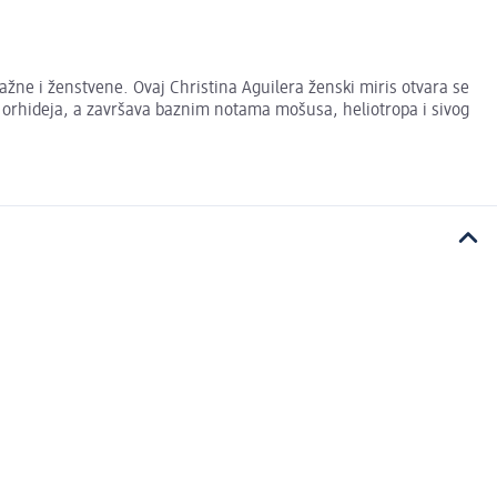
ne i ženstvene. Ovaj Christina Aguilera ženski miris otvara se
h orhideja, a završava baznim notama mošusa, heliotropa i sivog