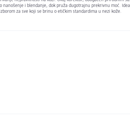
nanošenje i blendanje, dok pruža dugotrajnu prekrivnu moć. Idealn
izborom za sve koji se brinu o etičkim standardima u nezi kože.