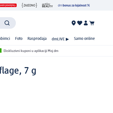
ubimci
Foto
Rasprodaja
Samo online
dmLIVE ▶
Ekskluzivni kuponi u aplikaciji Moj dm
flage, 7 g