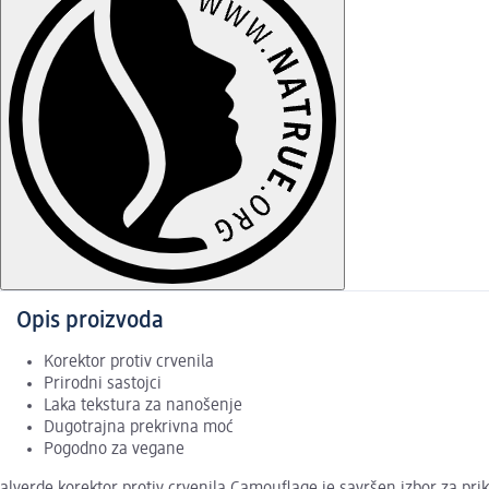
Opis proizvoda
Korektor protiv crvenila
Prirodni sastojci
Laka tekstura za nanošenje
Dugotrajna prekrivna moć
Pogodno za vegane
alverde korektor protiv crvenila Camouflage je savršen izbor za pri