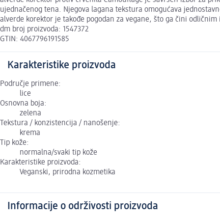
ujednačenog tena. Njegova lagana tekstura omogućava jednostavno 
alverde korektor je takođe pogodan za vegane, što ga čini odličnim 
dm broj proizvoda: 1547372
GTIN: 4067796191585
Karakteristike proizvoda
Područje primene:
lice
Osnovna boja:
zelena
Tekstura / konzistencija / nanošenje:
krema
Tip kože:
normalna/svaki tip kože
Karakteristike proizvoda:
Veganski, prirodna kozmetika
Informacije o održivosti proizvoda