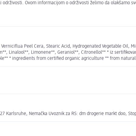
 ili održivosti. Ovom informacijom o održivosti želimo da olakšamo s
 Verniciflua Peel Cera, Stearic Acid, Hydrogenated Vegetable Oil, M
, Linalool**, Limonene**, Geraniol**, Citronellol** * iz sertifikov
e** * ingredients from certified organic agriculture ** from natural 
7 Karlsruhe, Nemačka Uvoznik za RS: dm drogerie markt doo, Stopić