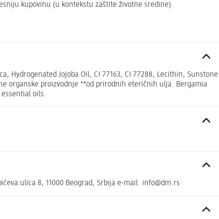
vesniju kupovinu (u kontekstu zaštite životne sredine).
ica, Hydrogenated Jojoba Oil, CI 77163, CI 77288, Lecithin, Sunstone
ane organske proizvodnje **od prirodnih eteričnih ulja. Bergamia
essential oils
eva ulica 8, 11000 Beograd, Srbija e-mail: info@dm.rs