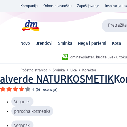
Kompanija
Odnos s javnošću
Zapošljavanje
Inspiracija i s
Pretražite
Novo
Brendovi
Šminka
Nega i parfemi
Kosa
dm newsletter: budite uvek u toku
Početna stranica
Šminka
Lice
Korektori
alverde NATURKOSMETIK
Ko
4
(
63 recenzija
)
Veganski
prirodna kozmetika
Veganski