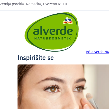
Zemlja porekla: Nemačka; Uvezeno iz: EU
Još alverde N
Inspirišite se