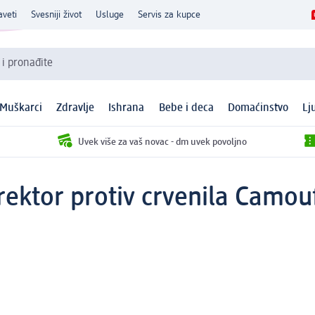
aveti
Svesniji život
Usluge
Servis za kupce
 i pronađite
Muškarci
Zdravlje
Ishrana
Bebe i deca
Domaćinstvo
Lj
Uvek više za vaš novac - dm uvek povoljno
rektor protiv crvenila Camou