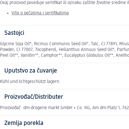
Ovaj proizvod poseduje sertifikat ili oznaku zaštite životne sredine
Više o pečatima i sertifikatima
Sastojci
Glycine Soja Oil*, Ricinus Communis Seed Oil*, Talc, CI 77891, Rhus
Powder, CI 77007, Tocopherol, Helianthus Annuus Seed Oil*, Parfum**
Peel Oil**, Vanillin**, Camphor**, Eucalyptus Globulus Oil**, Anethol
Uputstvo za čuvanje
Kühl und lichtgeschützt lagern.
Proizvođač/Distributer
Proizvođač: dm-drogerie markt GmbH + Co. KG, Am dm-Platz 1, 7622
Zemlja porekla