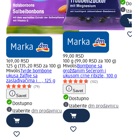
Dost
Izabe
99,00 RSD
169,00 RSD
100 g (99,00 RSD za 100 g)
125 g (135,20 RSD za 100 g)
Mivolis
Bombone sa
Mivolis
Tvrde bombone
grožđanim šećerom i
ukusa žalfije sa
ukusom crne ribizle, 100 g
zaslađivačima i..., 125 g
(102)
(79)
Savet
Savet
Dostupno
Dostupno
Izaberite
dm prodavnicu
Izaberite
dm prodavnicu