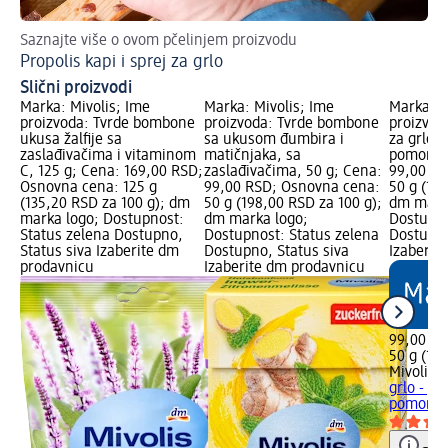
Saznajte više o ovom pčelinjem proizvodu
Propolis kapi i sprej za grlo
Slični proizvodi
Marka: Mivolis; Ime
Marka: Mivolis; Ime
Marka: M
proizvoda: Tvrde bombone
proizvoda: Tvrde bombone
proizvod
ukusa žalfije sa
sa ukusom đumbira i
za grlo - 
zaslađivačima i vitaminom
matičnjaka, sa
pomorand
C, 125 g; Cena: 169,00 RSD;
zaslađivačima, 50 g; Cena:
99,00 RS
Osnovna cena: 125 g
99,00 RSD; Osnovna cena:
50 g (19
(135,20 RSD za 100 g); dm
50 g (198,00 RSD za 100 g);
dm mark
marka logo; Dostupnost:
dm marka logo;
Dostupno
Status zelena Dostupno,
Dostupnost: Status zelena
Dostupno
Status siva Izaberite dm
Dostupno, Status siva
Izaberit
prodavnicu
Izaberite dm prodavnicu
99,00 R
50 g (19
Mivolis
T
grlo - pas
pomoran