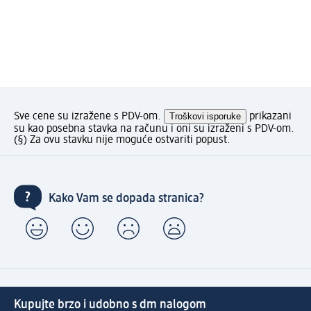
Sve cene su izražene s PDV-om.
Troškovi isporuke
prikazani
su kao posebna stavka na računu i oni su izraženi s PDV-om.
(§) Za ovu stavku nije moguće ostvariti popust.
Kako Vam se dopada stranica?
Kupujte brzo i udobno s dm nalogom