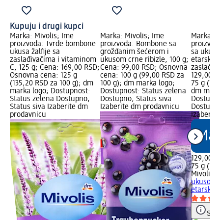
Kupuju i drugi kupci
Marka: Mivolis; Ime
Marka: Mivolis; Ime
Marka: M
proizvoda: Tvrde bombone
proizvoda: Bombone sa
proizvod
ukusa žalfije sa
grožđanim šećerom i
sa ukuso
zaslađivačima i vitaminom
ukusom crne ribizle, 100 g;
etarskim
C, 125 g; Cena: 169,00 RSD;
Cena: 99,00 RSD; Osnovna
zaslađiv
Osnovna cena: 125 g
cena: 100 g (99,00 RSD za
129,00 R
(135,20 RSD za 100 g); dm
100 g); dm marka logo;
75 g (17
marka logo; Dostupnost:
Dostupnost: Status zelena
dm mark
Status zelena Dostupno,
Dostupno, Status siva
Dostupno
Status siva Izaberite dm
Izaberite dm prodavnicu
Dostupno
prodavnicu
Izaberit
129,00 R
75 g (17
Mivolis
T
ukusom 
etarskim.
Save