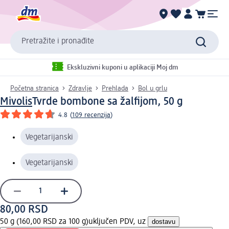
Pretražite i pronađite
Ekskluzivni kuponi u aplikaciji Moj dm
Početna stranica
Zdravlje
Prehlada
Bol u grlu
Mivolis
Tvrde bombone sa žalfijom, 50 g
4.8
(
109 recenzija
)
Vegetarijanski
Vegetarijanski
80,00 RSD
50 g (160,00 RSD za 100 g)
uključen PDV, uz
dostavu