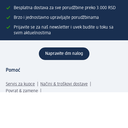
Besplatna dostava za sve porudžbine preko 3.000 RSD
Brzo i jednostavno upravljajte porudžbinama
Prijavite se za naš newsletter i uvek budite u toku sa
svim aktuelnostima
Napravite dm nalog
Pomoć
Servis za kupce
Načini & troškovi dostave
Povrat & zamene
Ispravno popunjavanje adrese za dostavu porudžbine
Poručivanje dm poklon-kartica za pravna lica
Kako da prepoznate lažne nagradne igre
Kompanija