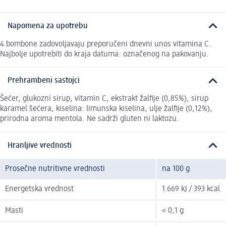
Napomena za upotrebu
4 bombone zadovoljavaju preporučeni dnevni unos vitamina C.
Najbolje upotrebiti do kraja datuma: označenog na pakovanju.
Prehrambeni sastojci
Šećer, glukozni sirup, vitamin C, ekstrakt žalfije (0,85%), sirup
karamel šećera, kiselina: limunska kiselina, ulje žalfije (0,12%),
prirodna aroma mentola. Ne sadrži gluten ni laktozu.
Hranljive vrednosti
Prosečne nutritivne vrednosti
na 100 g
Energetska vrednost
1.669 kJ / 393 kcal
Masti
< 0,1 g