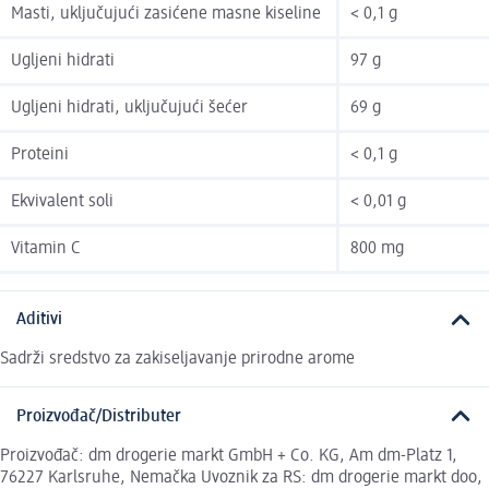
Masti, uključujući zasićene masne kiseline
< 0,1 g
Ugljeni hidrati
97 g
Ugljeni hidrati, uključujući šećer
69 g
Proteini
< 0,1 g
Ekvivalent soli
< 0,01 g
Vitamin C
800 mg
Aditivi
Sadrži sredstvo za zakiseljavanje prirodne arome
Proizvođač/Distributer
Proizvođač: dm drogerie markt GmbH + Co. KG, Am dm-Platz 1,
76227 Karlsruhe, Nemačka Uvoznik za RS: dm drogerie markt doo,