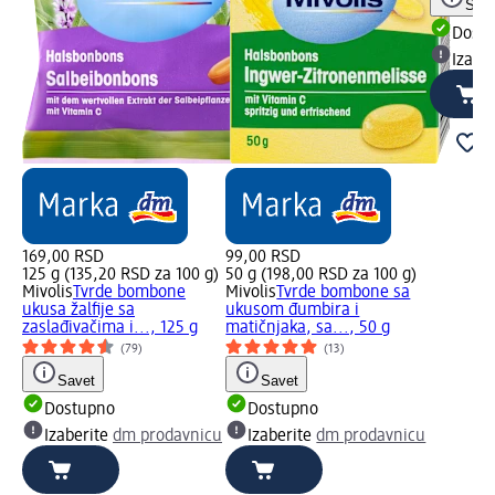
Save
Dost
Izabe
169,00 RSD
99,00 RSD
125 g (135,20 RSD za 100 g)
50 g (198,00 RSD za 100 g)
Mivolis
Tvrde bombone
Mivolis
Tvrde bombone sa
ukusa žalfije sa
ukusom đumbira i
zaslađivačima i..., 125 g
matičnjaka, sa..., 50 g
(79)
(13)
Savet
Savet
Dostupno
Dostupno
Izaberite
dm prodavnicu
Izaberite
dm prodavnicu