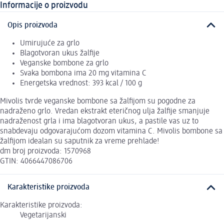
Informacije o proizvodu
Opis proizvoda
Umirujuće za grlo
Blagotvoran ukus žalfije
Veganske bombone za grlo
Svaka bombona ima 20 mg vitamina C
Energetska vrednost: 393 kcal / 100 g
Mivolis tvrde veganske bombone sa žalfijom su pogodne za
nadraženo grlo. Vredan ekstrakt eteričnog ulja žalfije smanjuje
nadraženost grla i ima blagotvoran ukus, a pastile vas uz to
snabdevaju odgovarajućom dozom vitamina C. Mivolis bombone sa
žalfijom idealan su saputnik za vreme prehlade!
dm broj proizvoda: 1570968
GTIN: 4066447086706
Karakteristike proizvoda
Karakteristike proizvoda:
Vegetarijanski