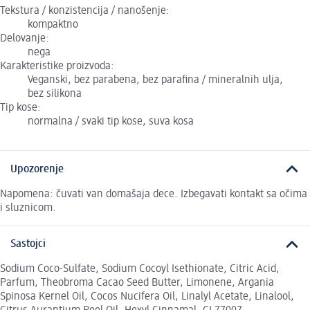
Tekstura / konzistencija / nanošenje:
kompaktno
Delovanje:
nega
Karakteristike proizvoda:
Veganski, bez parabena, bez parafina / mineralnih ulja,
bez silikona
Tip kose:
normalna / svaki tip kose, suva kosa
Upozorenje
Napomena: čuvati van domašaja dece. Izbegavati kontakt sa očima
i sluznicom.
Sastojci
Sodium Coco-Sulfate, Sodium Cocoyl Isethionate, Citric Acid,
Parfum, Theobroma Cacao Seed Butter, Limonene, Argania
Spinosa Kernel Oil, Cocos Nucifera Oil, Linalyl Acetate, Linalool,