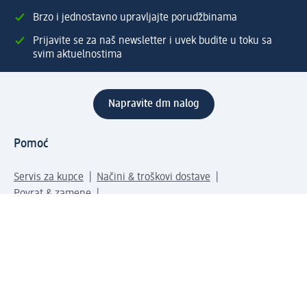
Brzo i jednostavno upravljajte porudžbinama
Prijavite se za naš newsletter i uvek budite u toku sa
svim aktuelnostima
Napravite dm nalog
Pomoć
Servis za kupce
Načini & troškovi dostave
Povrat & zamene
Ispravno popunjavanje adrese za dostavu porudžbine
Poručivanje dm poklon-kartica za pravna lica
Kako da prepoznate lažne nagradne igre
Kompanija