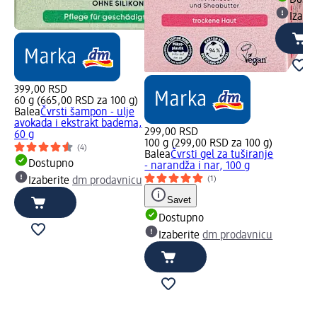
Izabe
399,00 RSD
60 g (665,00 RSD za 100 g)
Balea
Čvrsti šampon - ulje
avokada i ekstrakt badema,
299,00 RSD
60 g
100 g (299,00 RSD za 100 g)
(4)
Balea
Čvrsti gel za tuširanje
Dostupno
- narandža i nar, 100 g
(1)
Izaberite
dm prodavnicu
Savet
Dostupno
Izaberite
dm prodavnicu