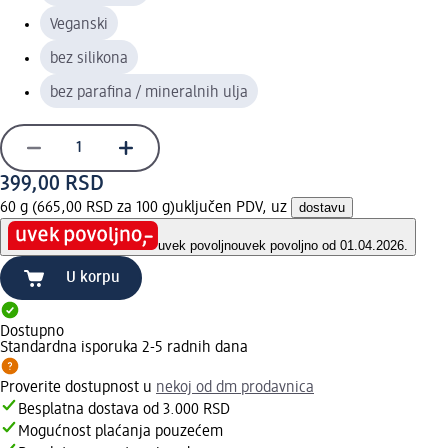
Veganski
bez silikona
bez parafina / mineralnih ulja
399,00 RSD
60 g (665,00 RSD za 100 g)
uključen PDV, uz
dostavu
uvek povoljno
uvek povoljno od 01.04.2026.
U korpu
Dostupno
Standardna isporuka 2-5 radnih dana
Proverite dostupnost u
nekoj od dm prodavnica
Besplatna dostava od 3.000 RSD
Mogućnost plaćanja pouzećem