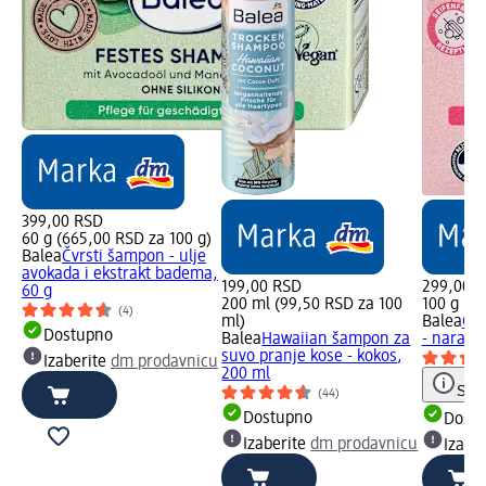
399,00 RSD
60 g (665,00 RSD za 100 g)
Balea
Čvrsti šampon - ulje
avokada i ekstrakt badema,
199,00 RSD
299,00 
60 g
200 ml (99,50 RSD za 100
100 g (2
(4)
ml)
Balea
Čvr
Dostupno
Balea
Hawaiian šampon za
- narandž
suvo pranje kose - kokos,
Izaberite
dm prodavnicu
200 ml
Save
(44)
Dostupno
Dost
Izaberite
dm prodavnicu
Izabe