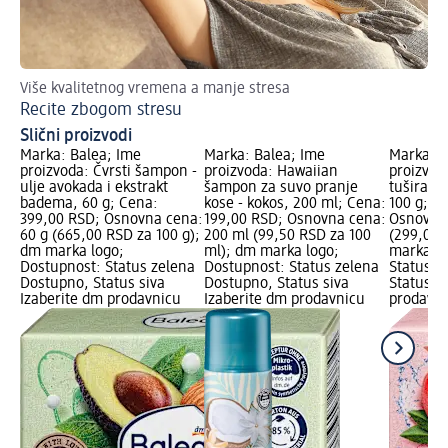
Više kvalitetnog vremena a manje stresa
Recite zbogom stresu
Slični proizvodi
Marka: Balea; Ime
Marka: Balea; Ime
Marka: B
proizvoda: Čvrsti šampon -
proizvoda: Hawaiian
proizvoda
ulje avokada i ekstrakt
šampon za suvo pranje
tuširanje
badema, 60 g; Cena:
kose - kokos, 200 ml; Cena:
100 g; C
399,00 RSD; Osnovna cena:
199,00 RSD; Osnovna cena:
Osnovna 
60 g (665,00 RSD za 100 g);
200 ml (99,50 RSD za 100
(299,00 
dm marka logo;
ml); dm marka logo;
marka lo
Dostupnost: Status zelena
Dostupnost: Status zelena
Status z
Dostupno, Status siva
Dostupno, Status siva
Status s
Izaberite dm prodavnicu
Izaberite dm prodavnicu
prodavni