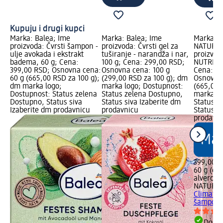
Kupuju i drugi kupci
Marka: Balea; Ime
Marka: Balea; Ime
Marka: a
proizvoda: Čvrsti šampon -
proizvoda: Čvrsti gel za
NATURKO
ulje avokada i ekstrakt
tuširanje - narandža i nar,
proizvod
badema, 60 g; Cena:
100 g; Cena: 299,00 RSD;
NUTRI-CA
399,00 RSD; Osnovna cena:
Osnovna cena: 100 g
Cena: 39
60 g (665,00 RSD za 100 g);
(299,00 RSD za 100 g); dm
Osnovna 
dm marka logo;
marka logo; Dostupnost:
(665,00 
Dostupnost: Status zelena
Status zelena Dostupno,
marka lo
Dostupno, Status siva
Status siva Izaberite dm
Status z
Izaberite dm prodavnicu
prodavnicu
Status s
prodavn
399,00 
60 g (66
alverde
NATURK
Climate 
šampon
Dost