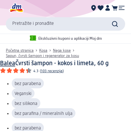
Pretražite i pronađite
Ekskluzivni kuponi u aplikaciji Moj dm
Početna stranica
Kosa
Nega kose
Sapun, čvrsti šampon i regenerator za kosu
Balea
Čvrsti šampon - kokos i limeta, 60 g
4.3
(
103 recenzija
)
bez parabena
Veganski
bez silikona
bez parafina / mineralnih ulja
bez parabena