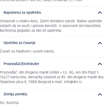
Citrus Aurantium Peel Oil, Hexyl Cinnamal, CI 77007
Napomena za upotrebu
Umasirati u mokru kosu. Zatim temeljno isprati. Nakon upotrebe
ostaviti da se osuši i ponovo koristiti. U zavisnosti od intenziteta
korišćenja pogodan za oko 60 upotreba.
Uputstvo za čuvanje
Čuvati na hladnom i suvom mestu.
Proizvođač/Distributer
Proizvođač: dm drogerie markt GmbH + Co. KG, Am dm-Platz 1,
76227 Karlsruhe, Nemačka Uvoznik za RS: dm drogerie markt doo,
Stopićeva ulica 8, 11000 Beograd e-mail: info@dm.rs
Zemlja porekla
EU, Austrija