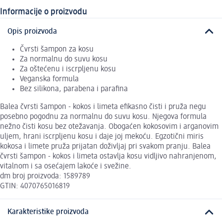
Informacije o proizvodu
Opis proizvoda
Čvrsti šampon za kosu
Za normalnu do suvu kosu
Za oštećenu i iscrpljenu kosu
Veganska formula
Bez silikona, parabena i parafina
Balea čvrsti šampon - kokos i limeta efikasno čisti i pruža negu
posebno pogodnu za normalnu do suvu kosu. Njegova formula
nežno čisti kosu bez otežavanja. Obogaćen kokosovim i arganovim
uljem, hrani iscrpljenu kosu i daje joj mekoću. Egzotični miris
kokosa i limete pruža prijatan doživljaj pri svakom pranju. Balea
čvrsti šampon - kokos i limeta ostavlja kosu vidljivo nahranjenom,
vitalnom i sa osećajem lakoće i svežine.
dm broj proizvoda: 1589789
GTIN: 4070765016819
Karakteristike proizvoda