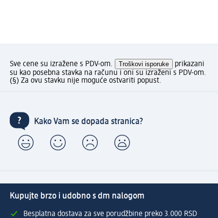
Sve cene su izražene s PDV-om.
Troškovi isporuke
prikazani
su kao posebna stavka na računu i oni su izraženi s PDV-om.
(§) Za ovu stavku nije moguće ostvariti popust.
Kako Vam se dopada stranica?
Kupujte brzo i udobno s dm nalogom
Besplatna dostava za sve porudžbine preko 3.000 RSD