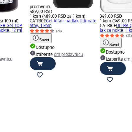
prodavnicu
489,00 RSD
1 kom (489,00 RSD za 1 kom)
349,00 RSD
za 100 ml)
CATRICE
Gel Affair nadlak Ultimate
1 kom (349,00 R
ER Gel TOP
Stay, 1 kom
CATRICE
ULTRA Q
nokte, 12 ml
lak za nokte, 1 
(20)
(23
Savet
Savet
Dostupno
Dostupno
Izaberite
dm prodavnicu
avnicu
Izaberite
dm 