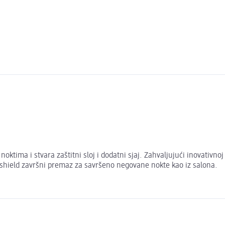
ktima i stvara zaštitni sloj i dodatni sjaj. Zahvaljujući inovativnoj
 shield završni premaz za savršeno negovane nokte kao iz salona.