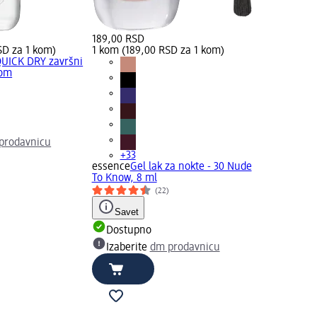
189,00 RSD
SD za 1 kom)
1 kom (189,00 RSD za 1 kom)
UICK DRY završni
kom
)
prodavnicu
+33
essence
Gel lak za nokte - 30 Nude
To Know, 8 ml
(22)
Savet
Dostupno
Izaberite
dm prodavnicu