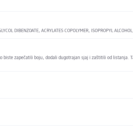
 GLYCOL DIBENZOATE, ACRYLATES COPOLYMER, ISOPROPYL ALCOHOL
biste zapečatili boju, dodali dugotrajan sjaj i zaštitili od listanja