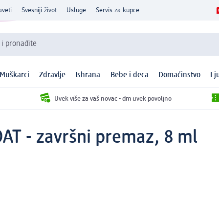
aveti
Svesniji život
Usluge
Servis za kupce
 i pronađite
Muškarci
Zdravlje
Ishrana
Bebe i deca
Domaćinstvo
Lj
Uvek više za vaš novac - dm uvek povoljno
OAT - završni premaz, 8 ml