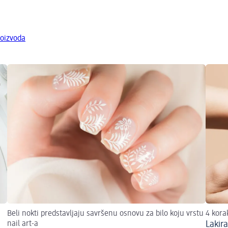
roizvoda
Beli nokti predstavljaju savršenu osnovu za bilo koju vrstu
4 kora
nail art-a
Lakira