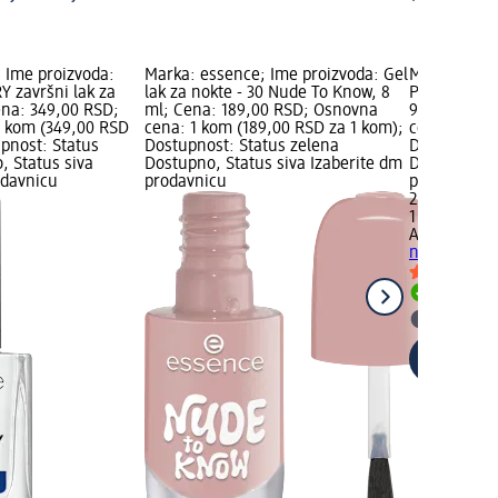
 Ime proizvoda:
Marka: essence; Ime proizvoda: Gel
Marka: AURA
 završni lak za
lak za nokte - 30 Nude To Know, 8
Pro! Top Coa
ena: 349,00 RSD;
ml; Cena: 189,00 RSD; Osnovna
9,5 ml; Cen
1 kom (349,00 RSD
cena: 1 kom (189,00 RSD za 1 kom);
cena: 1 kom
upnost: Status
Dostupnost: Status zelena
Dostupnost:
, Status siva
Dostupno, Status siva Izaberite dm
Dostupno, S
odavnicu
prodavnicu
prodavnicu
279,00 RSD
1 kom (279,
AURA
Like A
nadlak,, 9,5
Dostupn
Izaberit