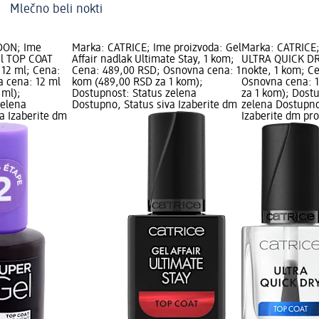
Mlečno beli nokti
DON; Ime
Marka: CATRICE; Ime proizvoda: Gel
Marka: CATRICE;
el TOP COAT
Affair nadlak Ultimate Stay, 1 kom;
ULTRA QUICK DRY
, 12 ml; Cena:
Cena: 489,00 RSD; Osnovna cena: 1
nokte, 1 kom; C
 cena: 12 ml
kom (489,00 RSD za 1 kom);
Osnovna cena: 
 ml);
Dostupnost: Status zelena
za 1 kom); Dost
zelena
Dostupno, Status siva Izaberite dm
zelena Dostupno
a Izaberite dm
Izaberite dm pr