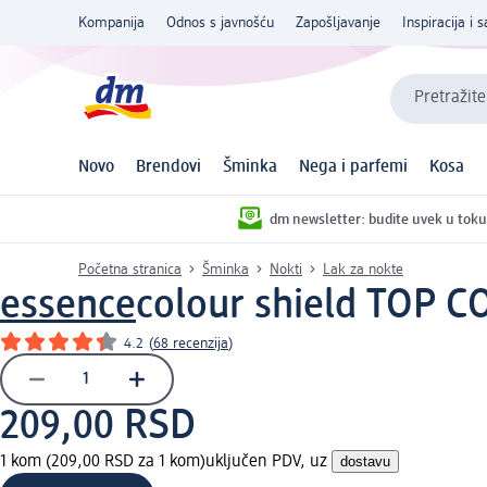
Kompanija
Odnos s javnošću
Zapošljavanje
Inspiracija i s
Pretražite
Novo
Brendovi
Šminka
Nega i parfemi
Kosa
dm newsletter: budite uvek u toku
Početna stranica
Šminka
Nokti
Lak za nokte
essence
colour shield TOP C
4.2
(
68 recenzija
)
209,00 RSD
1 kom (209,00 RSD za 1 kom)
uključen PDV, uz
dostavu