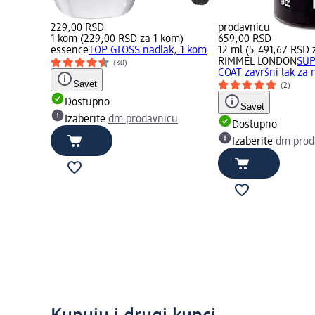
229,00 RSD
prodavnicu
1 kom (229,00 RSD za 1 kom)
659,00 RSD
essence
TOP GLOSS nadlak, 1 kom
12 ml (5.491,67 RSD 
RIMMEL LONDON
SUP
(30)
COAT završni lak za 
Savet
(2)
Dostupno
Savet
Izaberite
dm prodavnicu
Dostupno
Izaberite
dm prod