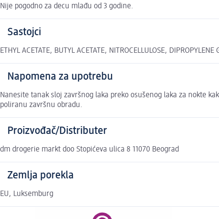
Nije pogodno za decu mlađu od 3 godine.
Sastojci
ETHYL ACETATE, BUTYL ACETATE, NITROCELLULOSE, DIPROPYLENE
Napomena za upotrebu
Nanesite tanak sloj završnog laka preko osušenog laka za nokte kako 
poliranu završnu obradu.
Proizvođač/Distributer
dm drogerie markt doo Stopićeva ulica 8 11070 Beograd
Zemlja porekla
EU, Luksemburg