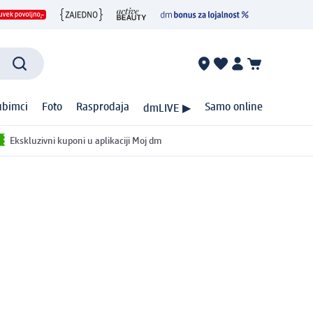
ubimci
Foto
Rasprodaja
Samo online
dmLIVE ▶
Ekskluzivni kuponi u aplikaciji Moj dm