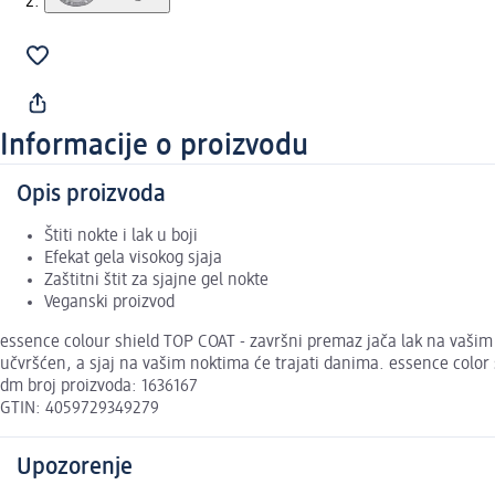
Informacije o proizvodu
Opis proizvoda
Štiti nokte i lak u boji
Efekat gela visokog sjaja
Zaštitni štit za sjajne gel nokte
Veganski proizvod
essence colour shield TOP COAT - završni premaz jača lak na vašim no
učvršćen, a sjaj na vašim noktima će trajati danima. essence color
dm broj proizvoda: 1636167
GTIN: 4059729349279
Upozorenje