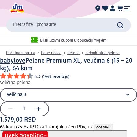
Pretražite i pronađite
Ekskluzivni kuponi u aplikaciji Moj dm
Početna stranica
Bebe i deca
Pelene
Jednokratne pelene
babylove
Pelene Premium XL, veličina 6 (15 – 20
kg), 64 kom
4.2
(
1648 recenzija
)
Veličina pelena
1.579,00 RSD
64 kom (24,67 RSD za 1 kom)
uključen PDV, uz
dostavu