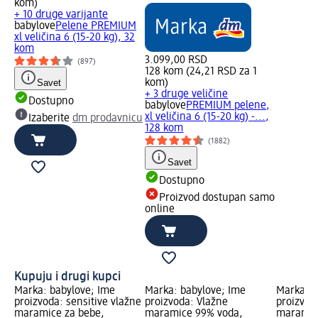
kom)
+ 10 druge varijante
babylove
Pelene PREMIUM
xl veličina 6 (15-20 kg), 32
kom
3.099,00 RSD
(897)
128 kom (24,21 RSD za 1
Savet
kom)
+ 3 druge veličine
Dostupno
babylove
PREMIUM pelene,
xl veličina 6 (15-20 kg) -...,
Izaberite
dm prodavnicu
128 kom
(1882)
Savet
Dostupno
Proizvod dostupan samo
online
Kupuju i drugi kupci
Marka: babylove; Ime
Marka: babylove; Ime
Marka: b
proizvoda: sensitive vlažne
proizvoda: Vlažne
proizvod
maramice za bebe,
maramice 99% voda,
maramice