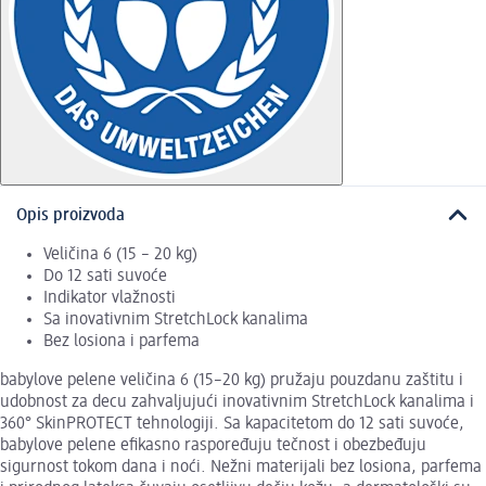
Opis proizvoda
Veličina 6 (15 – 20 kg)
Do 12 sati suvoće
Indikator vlažnosti
Sa inovativnim StretchLock kanalima
Bez losiona i parfema
babylove pelene veličina 6 (15–20 kg) pružaju pouzdanu zaštitu i
udobnost za decu zahvaljujući inovativnim StretchLock kanalima i
360° SkinPROTECT tehnologiji. Sa kapacitetom do 12 sati suvoće,
babylove pelene efikasno raspoređuju tečnost i obezbeđuju
sigurnost tokom dana i noći. Nežni materijali bez losiona, parfema