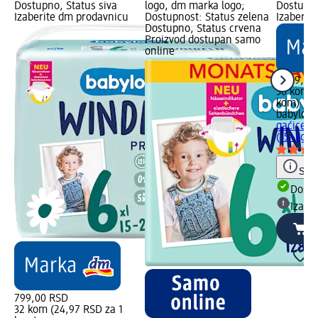
Dostupno, Status siva
logo, dm marka logo;
Dostupno
Izaberite dm prodavnicu
Dostupnost: Status zelena
Izaberit
Dostupno, Status crvena
Proizvod dostupan samo
online
1.249,00
36 kom (
kom)
babylove
gaćice ve
(15+kg),
Save
Dost
Izabe
799,00 RSD
32 kom (24,97 RSD za 1