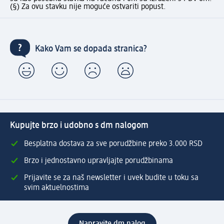
(§) Za ovu stavku nije moguće ostvariti popust.
Kako Vam se dopada stranica?
Kupujte brzo i udobno s dm nalogom
Besplatna dostava za sve porudžbine preko 3.000 RSD
Brzo i jednostavno upravljajte porudžbinama
Prijavite se za naš newsletter i uvek budite u toku sa
svim aktuelnostima
Napravite dm nalog