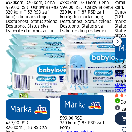
4x80kom, 320 kom; Cena:
4x80kom, 320 kom; Cena:
kamilica
489,00 RSD; Osnovna cena:
599,00 RSD; Osnovna cena:
kom; Cen
320 kom (1,53 RSD za 1
320 kom (1,87 RSD za 1
Osnovna
kom); dm marka logo;
kom); dm marka logo;
(1,81 RS
Dostupnost: Status zelena
Dostupnost: Status zelena
marka lo
Dostupno, Status siva
Dostupno, Status siva
Status z
Izaberite dm prodavnicu
Izaberite dm prodavnicu
Status s
prodavn
579,00 
320 kom 
kom)
+ 1 dodat
babylove
aloe vera
4x80kom
Dost
Izabe
599,00 RSD
489,00 RSD
320 kom (1,87 RSD za 1
320 kom (1,53 RSD za 1
kom)