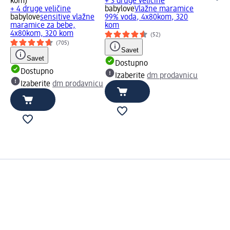
kom)
+ 3 druge veličine
+ 4 druge veličine
babylove
Vlažne maramice
babylove
sensitive vlažne
99% voda, 4x80kom, 320
maramice za bebe,
kom
4x80kom, 320 kom
(52)
(705)
Savet
Savet
Dostupno
Dostupno
Izaberite
dm prodavnicu
Izaberite
dm prodavnicu