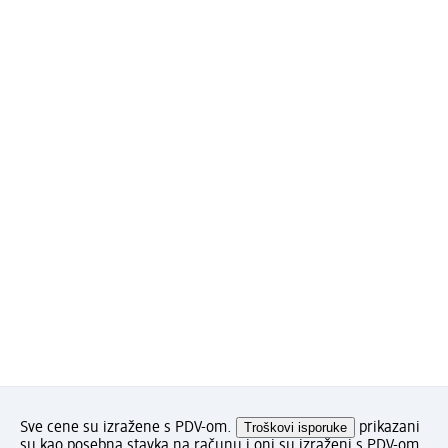
Sve cene su izražene s PDV-om.
Troškovi isporuke
prikazani
su kao posebna stavka na računu i oni su izraženi s PDV-om.