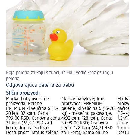
Koja pelena za koju situaciju? Mali vodič kroz džunglu
Za
pelena.
Od
Odgovarajuća pelena za bebu
Slični proizvodi
Marka: babylove; Ime
Marka: babylove; Ime
Marka: b
proizvoda: Pelene
proizvoda: PREMIUM
proizvod
PREMIUM xl veličina 6 (15-
pelene, xl veličina 6 (15-20
gaćice ve
20 kg), 32 kom; Cena:
kg) - mesečno pakovanje,
(15+kg),
799,00 RSD; Osnovna cena:
4x32kom, 128 kom; Cena:
1.249,00
32 kom (24,97 RSD za 1
3.099,00 RSD; Osnovna
cena: 36
kom); dm marka logo;
cena: 128 kom (24,21 RSD
1 kom); 
Dostupnost: Status zelena
za 1 kom); Samo online
Dostupno