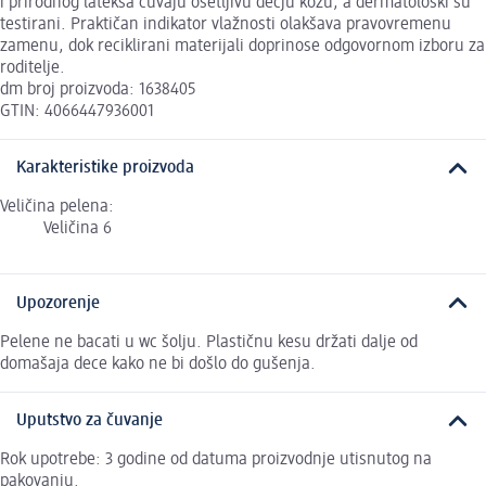
i prirodnog lateksa čuvaju osetljivu dečju kožu, a dermatološki su
testirani. Praktičan indikator vlažnosti olakšava pravovremenu
zamenu, dok reciklirani materijali doprinose odgovornom izboru za
roditelje.
dm broj proizvoda: 1638405
GTIN: 4066447936001
Karakteristike proizvoda
Veličina pelena:
Veličina 6
Upozorenje
Pelene ne bacati u wc šolju. Plastičnu kesu držati dalje od
domašaja dece kako ne bi došlo do gušenja.
Uputstvo za čuvanje
Rok upotrebe: 3 godine od datuma proizvodnje utisnutog na
pakovanju.