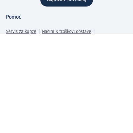
Pomoć
Servis za kupce
Načini & troškovi dostave
Povrat & zamene
Ispravno popunjavanje adrese za dostavu porudžbine
Poručivanje dm poklon-kartica za pravna lica
Kako da prepoznate lažne nagradne igre
Kompanija
O nama
Društvena odgovornost
Posao
Odnos s javnošću
dm asortiman
Usluge u dm prodavnicama
dm svet