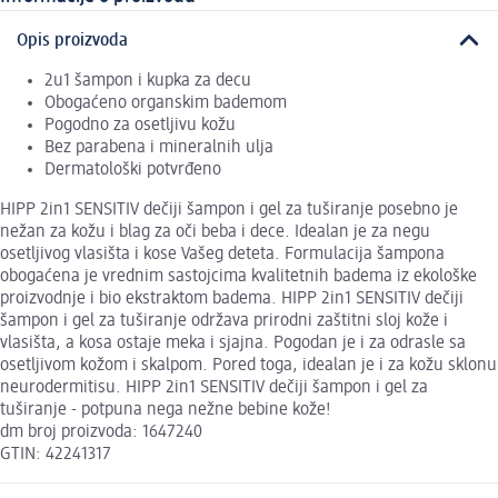
Opis proizvoda
2u1 šampon i kupka za decu
Obogaćeno organskim bademom
Pogodno za osetljivu kožu
Bez parabena i mineralnih ulja
Dermatološki potvrđeno
HIPP 2in1 SENSITIV dečiji šampon i gel za tuširanje posebno je
nežan za kožu i blag za oči beba i dece. Idealan je za negu
osetljivog vlasišta i kose Vašeg deteta. Formulacija šampona
obogaćena je vrednim sastojcima kvalitetnih badema iz ekološke
proizvodnje i bio ekstraktom badema. HIPP 2in1 SENSITIV dečiji
šampon i gel za tuširanje održava prirodni zaštitni sloj kože i
vlasišta, a kosa ostaje meka i sjajna. Pogodan je i za odrasle sa
osetljivom kožom i skalpom. Pored toga, idealan je i za kožu sklonu
neurodermitisu. HIPP 2in1 SENSITIV dečiji šampon i gel za
tuširanje - potpuna nega nežne bebine kože!
dm broj proizvoda: 1647240
GTIN: 42241317