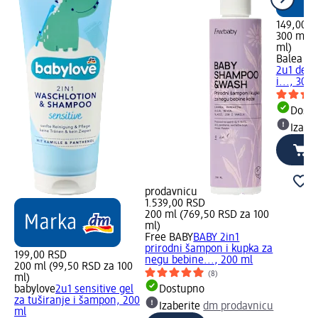
149,00 R
300 ml (
ml)
Balea m
2u1 dečij
i..., 300
Dost
Izabe
prodavnicu
1.539,00 RSD
200 ml (769,50 RSD za 100
ml)
Free BABY
BABY 2in1
prirodni šampon i kupka za
199,00 RSD
negu bebine..., 200 ml
200 ml (99,50 RSD za 100
(8)
ml)
babylove
2u1 sensitive gel
Dostupno
za tuširanje i šampon, 200
Izaberite
dm prodavnicu
ml