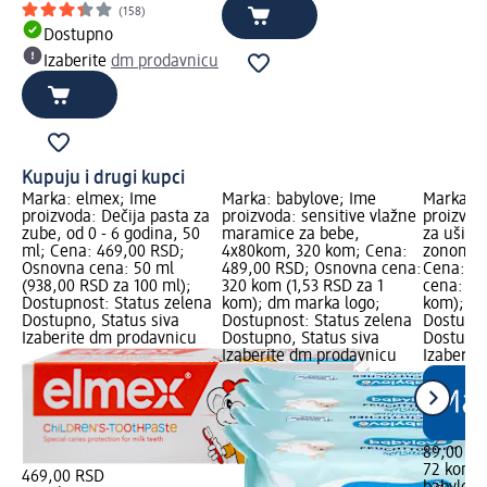
(158)
Dostupno
Izaberite
dm prodavnicu
Kupuju i drugi kupci
Marka: elmex; Ime
Marka: babylove; Ime
Marka: b
proizvoda: Dečija pasta za
proizvoda: sensitive vlažne
proizvoda
zube, od 0 - 6 godina, 50
maramice za bebe,
za uši z
ml; Cena: 469,00 RSD;
4x80kom, 320 kom; Cena:
zonom - 
Osnovna cena: 50 ml
489,00 RSD; Osnovna cena:
Cena: 8
(938,00 RSD za 100 ml);
320 kom (1,53 RSD za 1
cena: 72
Dostupnost: Status zelena
kom); dm marka logo;
kom); dm
Dostupno, Status siva
Dostupnost: Status zelena
Dostupno
Izaberite dm prodavnicu
Dostupno, Status siva
Dostupno
Izaberite dm prodavnicu
Izaberit
89,00 R
72 kom (
469,00 RSD