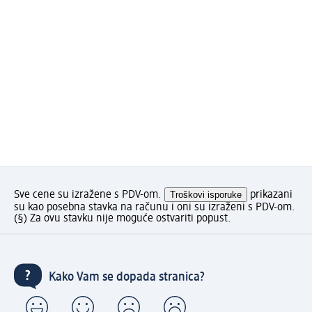
Sve cene su izražene s PDV-om.
Troškovi isporuke
prikazani
su kao posebna stavka na računu i oni su izraženi s PDV-om.
(§) Za ovu stavku nije moguće ostvariti popust.
Kako Vam se dopada stranica?