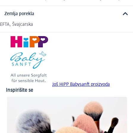
Zemlja porekla
EFTA, Švajcarska
Još HiPP Babysanft proizvoda
Inspirišite se