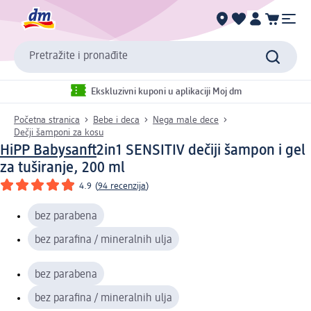
Pretražite i pronađite
Ekskluzivni kuponi u aplikaciji Moj dm
Početna stranica
Bebe i deca
Nega male dece
Dečji šamponi za kosu
HiPP Babysanft
2in1 SENSITIV dečiji šampon i gel
za tuširanje, 200 ml
4.9
(
94 recenzija
)
bez parabena
bez parafina / mineralnih ulja
bez parabena
bez parafina / mineralnih ulja