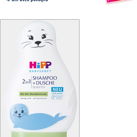
dm uvek povoljno