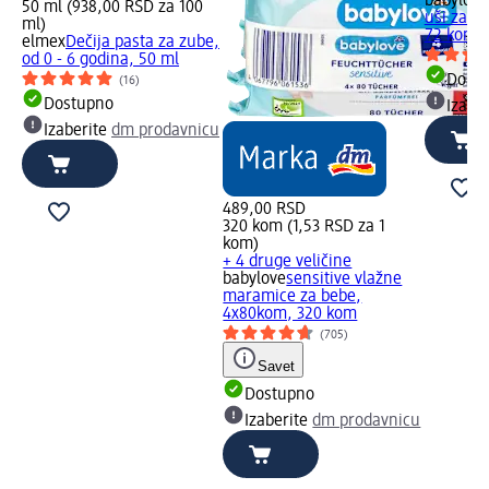
babylove
50 ml (938,00 RSD za 100
uši za be
ml)
72 kom
elmex
Dečija pasta za zube,
od 0 - 6 godina, 50 ml
Dost
(16)
Dostupno
Izabe
Izaberite
dm prodavnicu
489,00 RSD
320 kom (1,53 RSD za 1
kom)
+ 4 druge veličine
babylove
sensitive vlažne
maramice za bebe,
4x80kom, 320 kom
(705)
Savet
Dostupno
Izaberite
dm prodavnicu