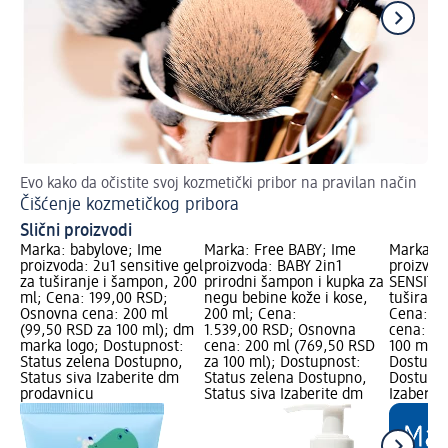
Evo kako da očistite svoj kozmetički pribor na pravilan način
Zab
Čišćenje kozmetičkog pribora
Ku
Slični proizvodi
Marka: babylove; Ime
Marka: Free BABY; Ime
Marka: B
proizvoda: 2u1 sensitive gel
proizvoda: BABY 2in1
proizvod
za tuširanje i šampon, 200
prirodni šampon i kupka za
SENSITIVE
ml; Cena: 199,00 RSD;
negu bebine kože i kose,
tuširanj
Osnovna cena: 200 ml
200 ml; Cena:
Cena: 14
(99,50 RSD za 100 ml); dm
1.539,00 RSD; Osnovna
cena: 30
marka logo; Dostupnost:
cena: 200 ml (769,50 RSD
100 ml);
Status zelena Dostupno,
za 100 ml); Dostupnost:
Dostupno
Status siva Izaberite dm
Status zelena Dostupno,
Dostupno
prodavnicu
Status siva Izaberite dm
Izaberit