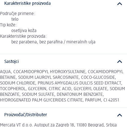
Karakteristike proizvoda
Područje primene:
telo
Tip kože:
osetljiva koža
Karakteristike proizvoda:
bez parabena, bez parafina / mineralnih ulja
Sastojci
AQUA, COCAMIDOPROPYL HYDROXYSULTAINE, COCAMIDOPROPYL
BETAINE, SODIUM LAUROYL SARCOSINATE, COCO-GLUCOSIDE,
SODIUM CHLORIDE, PRUNUS AMYGDALUS DULCIS SEED EXTRACT,
TOCOPHEROL, GLYCERIN, CITRIC ACID, GLYCERYL OLEATE, SODIUM
BENZOATE, SODIUM SULFATE, DENATONIUM BENZOATE,
HYDROGENATED PALM GLYCERIDES CITRATE, PARFUM, CI 42051
Proizvođač/Distributer
Mercata VT d.o.o. Autoput za Zagreb 18, 11080 Beograd, Srbija