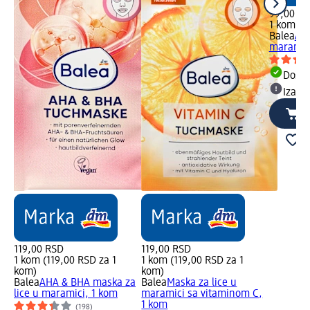
99,00 R
1 kom (9
Balea
AQU
maramici
Dost
Izabe
119,00 RSD
119,00 RSD
1 kom (119,00 RSD za 1
1 kom (119,00 RSD za 1
kom)
kom)
Balea
AHA & BHA maska za
Balea
Maska za lice u
lice u maramici, 1 kom
maramici sa vitaminom C,
1 kom
(198)