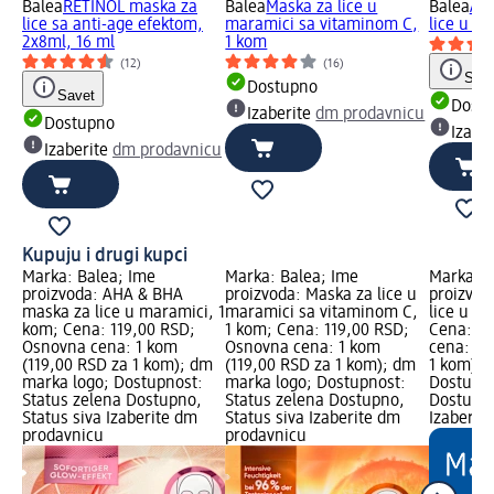
Balea
RETINOL maska za
Balea
Maska za lice u
Balea
AH
lice sa anti-age efektom,
maramici sa vitaminom C,
lice u m
2x8ml, 16 ml
1 kom
(12)
(16)
Save
Dostupno
Savet
Dost
Izaberite
dm prodavnicu
Dostupno
Izabe
Izaberite
dm prodavnicu
Kupuju i drugi kupci
Marka: Balea; Ime
Marka: Balea; Ime
Marka: B
proizvoda: AHA & BHA
proizvoda: Maska za lice u
proizvod
maska za lice u maramici, 1
maramici sa vitaminom C,
lice u m
kom; Cena: 119,00 RSD;
1 kom; Cena: 119,00 RSD;
Cena: 9
Osnovna cena: 1 kom
Osnovna cena: 1 kom
cena: 1 
(119,00 RSD za 1 kom); dm
(119,00 RSD za 1 kom); dm
1 kom); 
marka logo; Dostupnost:
marka logo; Dostupnost:
Dostupno
Status zelena Dostupno,
Status zelena Dostupno,
Dostupno
Status siva Izaberite dm
Status siva Izaberite dm
Izaberit
prodavnicu
prodavnicu