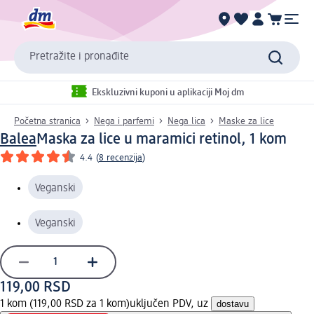
Pretražite i pronađite
Ekskluzivni kuponi u aplikaciji Moj dm
Početna stranica
Nega i parfemi
Nega lica
Maske za lice
Balea
Maska za lice u maramici retinol, 1 kom
4.4
(
8 recenzija
)
Veganski
Veganski
119,00 RSD
1 kom (119,00 RSD za 1 kom)
uključen PDV, uz
dostavu