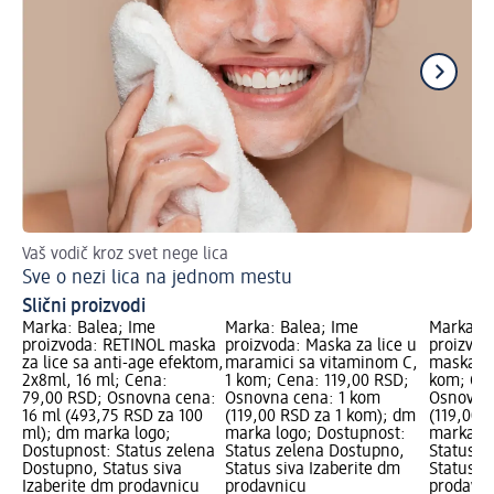
Vaš vodič kroz svet nege lica
Pe
Sve o nezi lica na jednom mestu
Ne
Slični proizvodi
Marka: Balea; Ime
Marka: Balea; Ime
Marka: B
proizvoda: RETINOL maska
proizvoda: Maska za lice u
proizvod
za lice sa anti-age efektom,
maramici sa vitaminom C,
maska za
2x8ml, 16 ml; Cena:
1 kom; Cena: 119,00 RSD;
kom; Cen
79,00 RSD; Osnovna cena:
Osnovna cena: 1 kom
Osnovna
16 ml (493,75 RSD za 100
(119,00 RSD za 1 kom); dm
(119,00 
ml); dm marka logo;
marka logo; Dostupnost:
marka lo
Dostupnost: Status zelena
Status zelena Dostupno,
Status z
Dostupno, Status siva
Status siva Izaberite dm
Status s
Izaberite dm prodavnicu
prodavnicu
prodavni