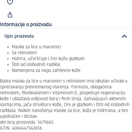
Informacije o proizvodu
Opis proizvoda
Maska za lice u maramici
Sa retinolom
Hidrira, učvršćuje i čini kožu glatkom
Štiti od slobodnih radikla
Namenjena za negu zahtevne kože
Balea maska za lice u maramici s retinolom ima idealan učinak u
sprečavanju prevremenog starenja. Formula, obogaćena
retinolom, fitoskvalanom i vitaminom E, pospešuje regeneraciju
kože i ublažava vidljivost bora i finih linija. Zahvaljujući aktivnim
sastojcima, jača strukturu kože, čini je glatkom i štiti od slobodnih
radikala. Nakon nanošenja maske za lice, koža je hidrirana, a ten
ujednačen i blistav.
dm broj proizvoda: 1679665
GTIN: 4066447343656