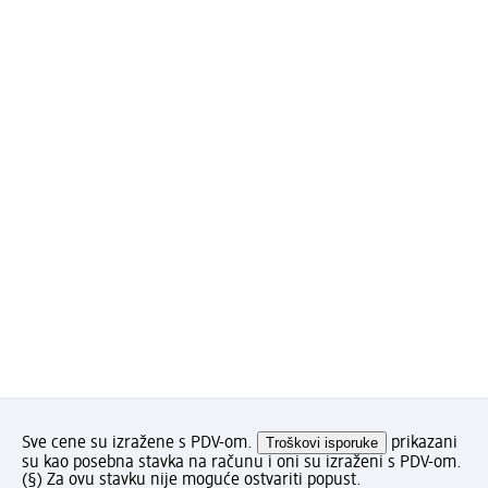
Sve cene su izražene s PDV-om.
Troškovi isporuke
prikazani
su kao posebna stavka na računu i oni su izraženi s PDV-om.
(§) Za ovu stavku nije moguće ostvariti popust.