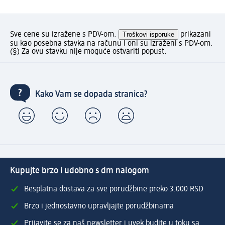
Sve cene su izražene s PDV-om.
Troškovi isporuke
prikazani
su kao posebna stavka na računu i oni su izraženi s PDV-om.
(§) Za ovu stavku nije moguće ostvariti popust.
Kako Vam se dopada stranica?
Kupujte brzo i udobno s dm nalogom
Besplatna dostava za sve porudžbine preko 3.000 RSD
Brzo i jednostavno upravljajte porudžbinama
Prijavite se za naš newsletter i uvek budite u toku sa