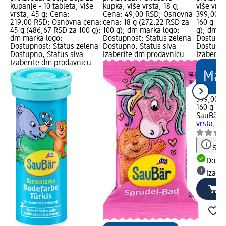
kupanje - 10 tableta, više
kupka, više vrsta, 18 g;
više vrst
vrsta, 45 g; Cena:
Cena: 49,00 RSD; Osnovna
399,00 R
219,00 RSD; Osnovna cena:
cena: 18 g (272,22 RSD za
160 g (2
45 g (486,67 RSD za 100 g);
100 g); dm marka logo;
g); dm m
dm marka logo;
Dostupnost: Status zelena
Dostupno
Dostupnost: Status zelena
Dostupno, Status siva
Dostupno
Dostupno, Status siva
Izaberite dm prodavnicu
Izaberit
Izaberite dm prodavnicu
399,00 
160 g (2
SauBär
B
vrsta, 16
Save
Dost
Izabe