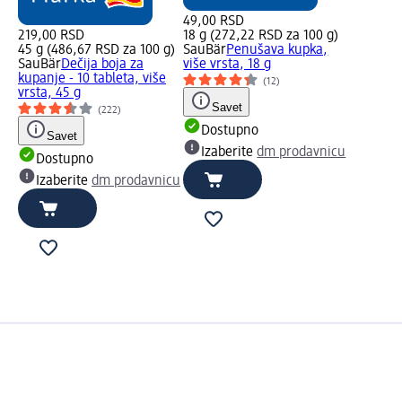
49,00 RSD
219,00 RSD
18 g (272,22 RSD za 100 g)
45 g (486,67 RSD za 100 g)
SauBär
Penušava kupka,
SauBär
Dečija boja za
više vrsta, 18 g
kupanje - 10 tableta, više
(12)
vrsta, 45 g
Savet
(222)
Dostupno
Savet
Izaberite
dm prodavnicu
Dostupno
Izaberite
dm prodavnicu