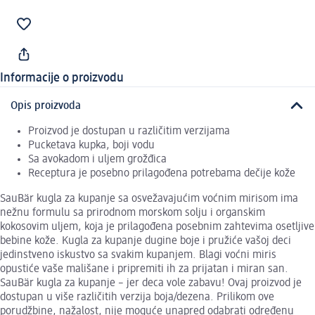
Informacije o proizvodu
Opis proizvoda
Proizvod je dostupan u različitim verzijama
Pucketava kupka, boji vodu
Sa avokadom i uljem grožđica
Receptura je posebno prilagođena potrebama dečije kože
SauBär kugla za kupanje sa osvežavajućim voćnim mirisom ima
nežnu formulu sa prirodnom morskom solju i organskim
kokosovim uljem, koja je prilagođena posebnim zahtevima osetljive
bebine kože. Kugla za kupanje dugine boje i pružiće vašoj deci
jedinstveno iskustvo sa svakim kupanjem. Blagi voćni miris
opustiće vaše mališane i pripremiti ih za prijatan i miran san.
SauBär kugla za kupanje – jer deca vole zabavu! Ovaj proizvod je
dostupan u više različitih verzija boja/dezena. Prilikom ove
porudžbine, nažalost, nije moguće unapred odabrati određenu