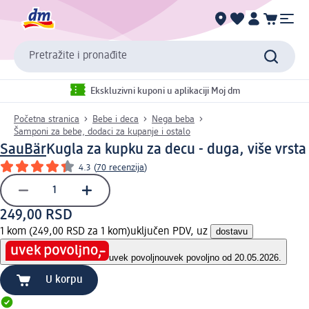
Pretražite i pronađite
Ekskluzivni kuponi u aplikaciji Moj dm
Početna stranica
Bebe i deca
Nega beba
Šamponi za bebe, dodaci za kupanje i ostalo
SauBär
Kugla za kupku za decu - duga, više vrsta
4.3
(
70 recenzija
)
249,00 RSD
1 kom (249,00 RSD za 1 kom)
uključen PDV, uz
dostavu
uvek povoljno
uvek povoljno od 20.05.2026.
U korpu