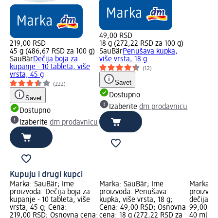
49,00 RSD
219,00 RSD
18 g (272,22 RSD za 100 g)
45 g (486,67 RSD za 100 g)
SauBär
Penušava kupka,
SauBär
Dečija boja za
više vrsta, 18 g
kupanje - 10 tableta, više
(12)
vrsta, 45 g
Savet
(222)
Dostupno
Savet
Izaberite
dm prodavnicu
Dostupno
Izaberite
dm prodavnicu
Kupuju i drugi kupci
Marka: SauBär; Ime
Marka: SauBär; Ime
Marka: B
proizvoda: Dečija boja za
proizvoda: Penušava
proizvod
kupanje - 10 tableta, više
kupka, više vrsta, 18 g;
dečija k
vrsta, 45 g; Cena:
Cena: 49,00 RSD; Osnovna
99,00 RS
219,00 RSD; Osnovna cena:
cena: 18 g (272,22 RSD za
40 ml (2