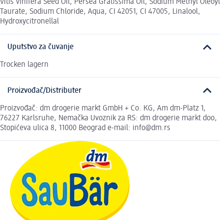
Vitis Vinifera Seed Oil, Persea Gratissima Oil, Sodium Methyl Oleoyl
Taurate, Sodium Chloride, Aqua, CI 42051, CI 47005, Linalool,
Hydroxycitronellal
Uputstvo za čuvanje
Trocken lagern
Proizvođač/Distributer
Proizvođač: dm drogerie markt GmbH + Co. KG, Am dm-Platz 1,
76227 Karlsruhe, Nemačka Uvoznik za RS: dm drogerie markt doo,
Stopićeva ulica 8, 11000 Beograd e-mail: info@dm.rs