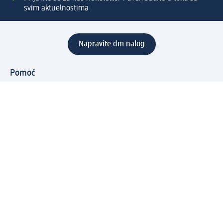
svim aktuelnostima
Napravite dm nalog
Pomoć
Servis za kupce
Načini & troškovi dostave
Povrat & zamene
Ispravno popunjavanje adrese za dostavu porudžbine
Poručivanje dm poklon-kartica za pravna lica
Kako da prepoznate lažne nagradne igre
Kompanija
O nama
Društvena odgovornost
Posao
Odnos s javnošću
dm asortiman
Usluge u dm prodavnicama