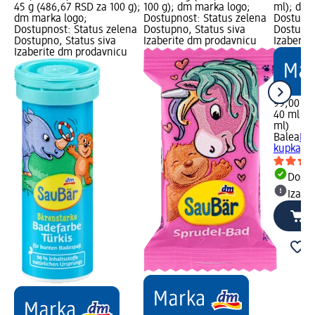
45 g (486,67 RSD za 100 g);
100 g); dm marka logo;
ml); dm 
dm marka logo;
Dostupnost: Status zelena
Dostupno
Dostupnost: Status zelena
Dostupno, Status siva
Dostupno
Dostupno, Status siva
Izaberite dm prodavnicu
Izaberit
Izaberite dm prodavnicu
99,00 R
40 ml (2
ml)
Balea
Bub
kupka, 4
Dost
Izabe