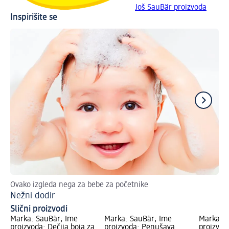
Još SauBär proizvoda
Inspirišite se
Ovako izgleda nega za bebe za početnike
Evo
Nežni dodir
Či
Slični proizvodi
Marka: SauBär; Ime
Marka: SauBär; Ime
Marka: S
proizvoda: Dečija boja za
proizvoda: Penušava
proizvod