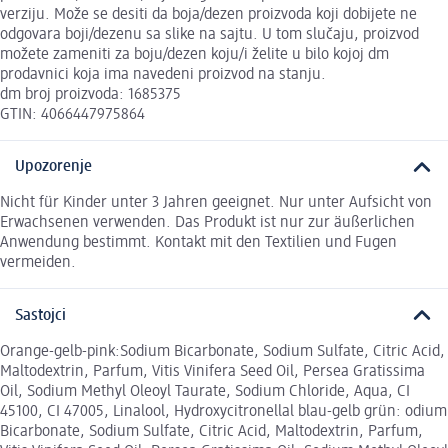
verziju. Može se desiti da boja/dezen proizvoda koji dobijete ne
odgovara boji/dezenu sa slike na sajtu. U tom slučaju, proizvod
možete zameniti za boju/dezen koju/i želite u bilo kojoj dm
prodavnici koja ima navedeni proizvod na stanju.
dm broj proizvoda: 1685375
GTIN: 4066447975864
Upozorenje
Nicht für Kinder unter 3 Jahren geeignet. Nur unter Aufsicht von
Erwachsenen verwenden. Das Produkt ist nur zur äußerlichen
Anwendung bestimmt. Kontakt mit den Textilien und Fugen
vermeiden.
Sastojci
Orange-gelb-pink:Sodium Bicarbonate, Sodium Sulfate, Citric Acid,
Maltodextrin, Parfum, Vitis Vinifera Seed Oil, Persea Gratissima
Oil, Sodium Methyl Oleoyl Taurate, Sodium Chloride, Aqua, CI
45100, CI 47005, Linalool, Hydroxycitronellal blau-gelb grün: odium
Bicarbonate, Sodium Sulfate, Citric Acid, Maltodextrin, Parfum,