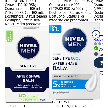
osetljivu kožu, 100 ml;
100 ml; Cena: 1.139,00 RSD;
Cena: 59
Cena: 1.139,00 RSD;
Osnovna cena: 100 ml
Osnovna 
Osnovna cena: 100 ml
(1.139,00 RSD za 100 ml);
(299,50 
(1.139,00 RSD za 100 ml);
Dostupnost: Status zelena
Dostupno
Dostupnost: Status zelena
Dostupno, Status siva
Dostupno
Dostupno, Status siva
Izaberite dm prodavnicu
Izaberit
Izaberite dm prodavnicu
599,00 
200 ml (
ml)
NIVEA M
Recovery 
Dost
Izabe
1.139,00 RSD
1.139,00 RSD
100 ml (1.139,00 RSD za 100