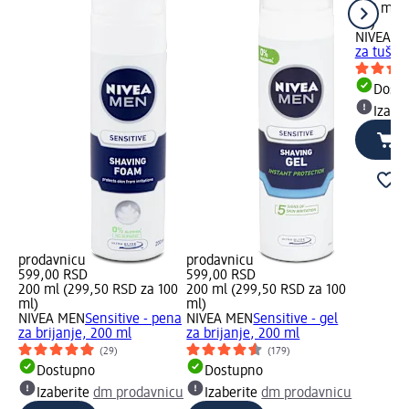
500 ml (
ml)
NIVEA M
za tušir
Dost
Izabe
prodavnicu
prodavnicu
599,00 RSD
599,00 RSD
200 ml (299,50 RSD za 100
200 ml (299,50 RSD za 100
ml)
ml)
NIVEA MEN
Sensitive - pena
NIVEA MEN
Sensitive - gel
za brijanje, 200 ml
za brijanje, 200 ml
(29)
(179)
Dostupno
Dostupno
Izaberite
dm prodavnicu
Izaberite
dm prodavnicu