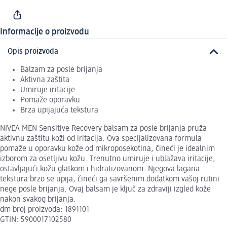
Informacije o proizvodu
Opis proizvoda
Balzam za posle brijanja
Aktivna zaštita
Umiruje iritacije
Pomaže oporavku
Brza upijajuća tekstura
NIVEA MEN Sensitive Recovery balsam za posle brijanja pruža
aktivnu zaštitu koži od iritacija. Ova specijalizovana formula
pomaže u oporavku kože od mikroposekotina, čineći je idealnim
izborom za osetljivu kožu. Trenutno umiruje i ublažava iritacije,
ostavljajući kožu glatkom i hidratizovanom. Njegova lagana
tekstura brzo se upija, čineći ga savršenim dodatkom vašoj rutini
nege posle brijanja. Ovaj balsam je ključ za zdraviji izgled kože
nakon svakog brijanja.
dm broj proizvoda: 1891101
GTIN: 5900017102580