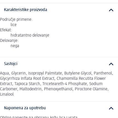
Karakteristike proizvoda
Područje primene:
lice
Efekat:
hidratantno delovanje
Delovanje:
nega
Sastojci
Aqua, Glycerin, Isopropyl Palmitate, Butylene Glycol, Panthenol,
Glycyrrhiza Inflata Root Extract, Chamomilla Recutita Flower
Extract, Tapioca Starch, Triceteareth-4 Phosphate, Sodium
Carbomer, Maltodextrin, Phenoxyethanol, Piroctone Olamine,
Linalool
Napomena za upotrebu
Obilno nanesite na obrijanu kožu lica i vrata