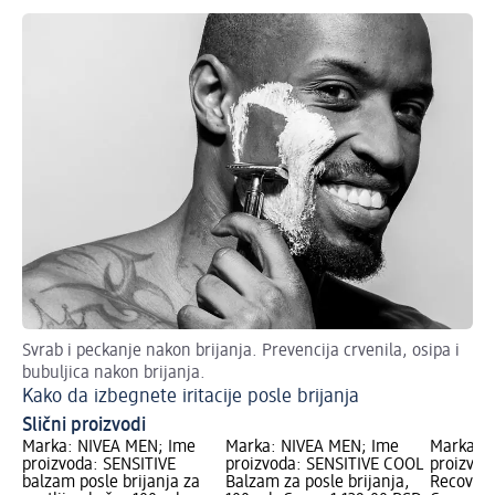
Svrab i peckanje nakon brijanja. Prevencija crvenila, osipa i
Bri
bubuljica nakon brijanja.
Zb
Kako da izbegnete iritacije posle brijanja
Slični proizvodi
Marka: NIVEA MEN; Ime
Marka: NIVEA MEN; Ime
Marka: 
proizvoda: SENSITIVE
proizvoda: SENSITIVE COOL
proizvod
balzam posle brijanja za
Balzam za posle brijanja,
Recovery 