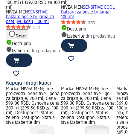
100 ml (1.139,00 RSD za 100
ml)
ml)
NIVEA MEN
SENSITIVE COOL
NIVEA MEN
SENSITIVE
Balzam za posle brijanja,
balzam posle brijanja za
100 ml
osetljivu kožu, 100 ml
(177)
(557)
Dostupno
Savet
Izaberite
dm prodavnicu
Dostupno
Izaberite
dm prodavnicu
Kupuju i drugi kupci
Marka: NIVEA MEN; Ime
Marka: NIVEA MEN; Ime
Marka: 
proizvoda: Sensitive - pena
proizvoda: Sensitive - gel
proizvoda
za brijanje, 200 ml; Cena:
za brijanje, 200 ml; Cena:
za tušir
599,00 RSD; Osnovna cena:
599,00 RSD; Osnovna cena:
569,00 R
200 ml (299,50 RSD za 100
200 ml (299,50 RSD za 100
500 ml (
ml); Dostupnost: Status
ml); Dostupnost: Status
ml); Dos
zelena Dostupno, Status
zelena Dostupno, Status
zelena D
siva Izaberite dm
siva Izaberite dm
siva Iza
prodavn
569,00 