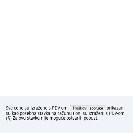
Sve cene su izražene s PDV-om.
Troškovi isporuke
prikazani
su kao posebna stavka na računu i oni su izraženi s PDV-om.
(§) Za ovu stavku nije moguće ostvariti popust.