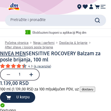
Pretražite i pronađite
Ekskluzivni kuponi u aplikaciji Moj dm
Početna stranica
Nega i parfemi
Depilacija & brijanje
After shave i losioni posle brijanja
NIVEA MEN
SENSITIVE ROCOVERY Balzam za
posle brijanja, 100 ml
4.3
(
4 recenzija
)
1.139,00 RSD
100 ml (1.139,00 RSD za 100 ml)
uključen PDV, uz
dostavu
U korpu
Dostupno