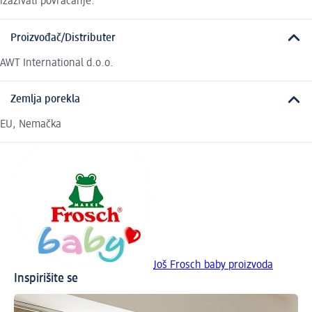
izazivati povraćanje.
Proizvođač/Distributer
AWT International d.o.o.
Zemlja porekla
EU, Nemačka
Još Frosch baby proizvoda
Inspirišite se