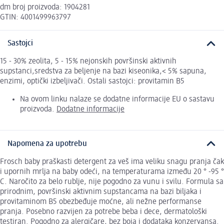
dm broj proizvoda: 1904281
GTIN: 4001499963797
Sastojci
15 - 30% zeolita, 5 - 15% nejonskih površinski aktivnih
supstanci,sredstva za beljenje na bazi kiseonika,< 5% sapuna,
enzimi, optički izbeljivači. Ostali sastojci: provitamin B5
Na ovom linku nalaze se dodatne informacije EU o sastavu
proizvoda.
Dodatne informacije
Napomena za upotrebu
Frosch baby praškasti detergent za veš ima veliku snagu pranja čak
i upornih mrlja na baby odeći, na temperaturama između 20 ° -95 °
C. Naročito za belo rublje, nije pogodno za vunu i svilu. Formula sa
prirodnim, površinski aktivnim supstancama na bazi biljaka i
provitaminom B5 obezbeđuje moćne, ali nežne performanse
pranja. Posebno razvijen za potrebe beba i dece, dermatološki
testiran. Pogodno za alergičare, bez boja i dodataka konzervansa.