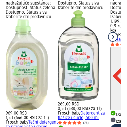
nadražujuće supstance;
Dostupno, Status siva
nadražuj
Dostupnost: Status zelena
Izaberite dm prodavnicu
Dostupno
Dostupno, Status siva
Dostupno
Izaberite dm prodavnicu
Izaberit
1.199,00
0,9 kg (1
kg)
FITAKY
b
prašak z
269,00 RSD
0,5 l (538,00 RSD za 1 l)
969,00 RSD
Frosch baby
Detergent za
Dost
1,5 l (646,00 RSD za 1 l)
flašice i cucle, 500 ml
Izabe
Frosch baby
Tečni detergent
(78)
za pranje veša i dečije