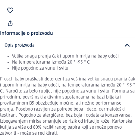
Informacije o proizvodu
Opis proizvoda
Velika snaga pranja čak i upornih mrlja na baby odeći
Na temperaturama između 20 ° -95 ° C
Nije pogodno za vunu i svilu
Frosch baby praškasti detergent za veš ima veliku snagu pranja čak
i upornih mrlja na baby odeći, na temperaturama između 20 ° -95 °
C. Naročito za belo rublje, nije pogodno za vunu i svilu. Formula sa
prirodnim, površinski aktivnim supstancama na bazi biljaka i
provitaminom B5 obezbeđuje moćne, ali nežne performanse
pranja. Posebno razvijen za potrebe beba i dece, dermatološki
testiran. Pogodno za alergičare, bez boja i dodataka konzervansa.
Izbegavanjem mirisa smanjuje se rizik od iritacije kože. Kartonska
kutija sa više od 80% recikliranog papira koji se može ponovo
zatvoriti - može se reciklirati.