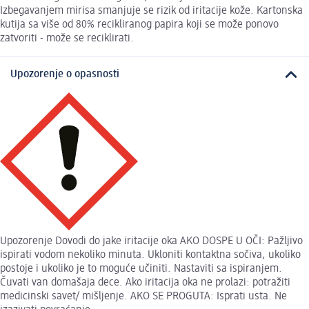
Izbegavanjem mirisa smanjuje se rizik od iritacije kože. Kartonska
kutija sa više od 80% recikliranog papira koji se može ponovo
zatvoriti - može se reciklirati.
Upozorenje o opasnosti
Upozorenje Dovodi do jake iritacije oka AKO DOSPE U OČI: Pažljivo
ispirati vodom nekoliko minuta. Ukloniti kontaktna sočiva, ukoliko
postoje i ukoliko je to moguće učiniti. Nastaviti sa ispiranjem.
Čuvati van domašaja dece. Ako iritacija oka ne prolazi: potražiti
medicinski savet/ mišljenje. AKO SE PROGUTA: Isprati usta. Ne