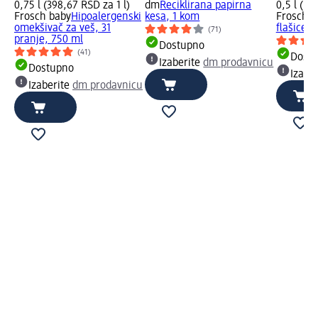
0,75 l (398,67 RSD za 1 l)
dm
Reciklirana papirna
0,5 l (53
Frosch baby
Hipoalergenski
kesa, 1 kom
Frosch b
omekšivač za veš, 31
flašice i
(71)
pranje, 750 ml
Dostupno
(41)
Dost
Izaberite
dm prodavnicu
Dostupno
Izabe
Izaberite
dm prodavnicu