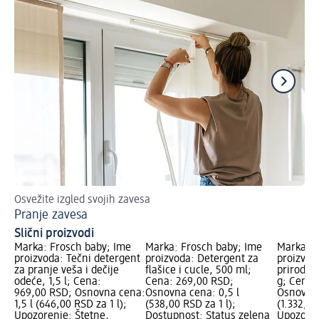
Osvežite izgled svojih zavesa
Tak
Pranje zavesa
Pr
Slični proizvodi
Marka: Frosch baby; Ime
Marka: Frosch baby; Ime
Marka: F
proizvoda: Tečni detergent
proizvoda: Detergent za
proizvod
za pranje veša i dečije
flašice i cucle, 500 ml;
prirodan
odeće, 1,5 l; Cena:
Cena: 269,00 RSD;
g; Cena:
969,00 RSD; Osnovna cena:
Osnovna cena: 0,5 l
Osnovna 
1,5 l (646,00 RSD za 1 l);
(538,00 RSD za 1 l);
(1.332,22
Upozorenje: Štetne,
Dostupnost: Status zelena
Upozoren