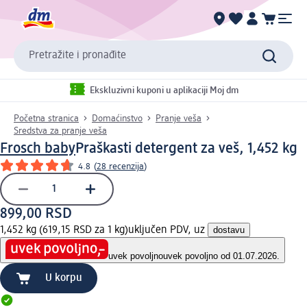
Pretražite i pronađite
Ekskluzivni kuponi u aplikaciji Moj dm
Početna stranica
Domaćinstvo
Pranje veša
Sredstva za pranje veša
Frosch baby
Praškasti detergent za veš, 1,452 kg
4.8
(
28 recenzija
)
899,00 RSD
1,452 kg (619,15 RSD za 1 kg)
uključen PDV, uz
dostavu
uvek povoljno
uvek povoljno od 01.07.2026.
U korpu