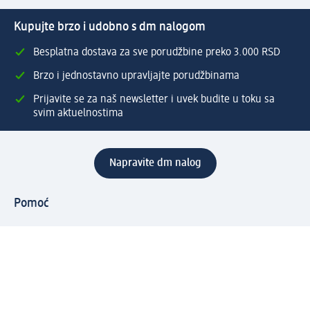
Kupujte brzo i udobno s dm nalogom
Besplatna dostava za sve porudžbine preko 3.000 RSD
Brzo i jednostavno upravljajte porudžbinama
Prijavite se za naš newsletter i uvek budite u toku sa
svim aktuelnostima
Napravite dm nalog
Pomoć
Servis za kupce
Načini & troškovi dostave
Povrat & zamene
Ispravno popunjavanje adrese za dostavu porudžbine
Poručivanje dm poklon-kartica za pravna lica
Kako da prepoznate lažne nagradne igre