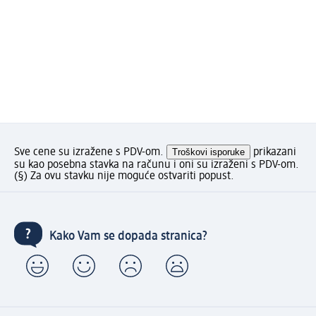
Sve cene su izražene s PDV-om.
Troškovi isporuke
prikazani
su kao posebna stavka na računu i oni su izraženi s PDV-om.
(§) Za ovu stavku nije moguće ostvariti popust.
Kako Vam se dopada stranica?