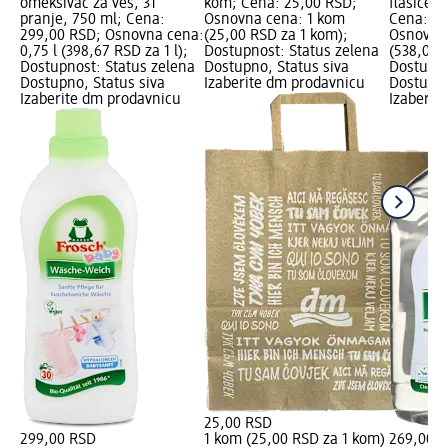
omekšivač za veš, 31
kom; Cena: 25,00 RSD;
flašice i
pranje, 750 ml; Cena:
Osnovna cena: 1 kom
Cena: 26
299,00 RSD; Osnovna cena:
(25,00 RSD za 1 kom);
Osnovna 
0,75 l (398,67 RSD za 1 l);
Dostupnost: Status zelena
(538,00 R
Dostupnost: Status zelena
Dostupno, Status siva
Dostupno
Dostupno, Status siva
Izaberite dm prodavnicu
Dostupno
Izaberite dm prodavnicu
Izaberit
25,00 RSD
299,00 RSD
1 kom (25,00 RSD za 1 kom)
269,00 