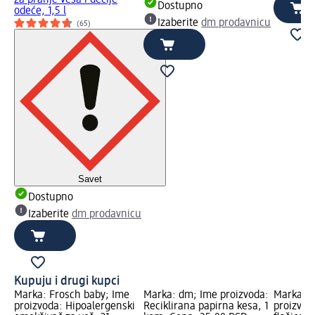
Dostupno
odeće, 1,5 l
Izaberite
dm prodavnicu
(65)
Savet
Dostupno
Izaberite
dm prodavnicu
Kupuju i drugi kupci
Marka: Frosch baby; Ime
Marka: dm; Ime proizvoda:
Marka: F
proizvoda: Hipoalergenski
Reciklirana papirna kesa, 1
proizvod