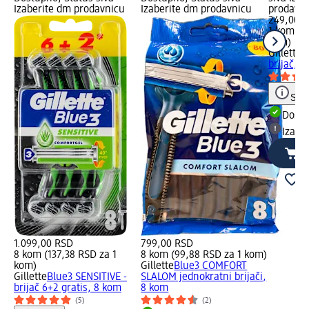
Izaberite dm prodavnicu
Izaberite dm prodavnicu
prodavn
249,00 
1 kom (2
kom)
Gillette
B
brijač, 1
Save
Dost
Izabe
1.099,00 RSD
799,00 RSD
8 kom (137,38 RSD za 1
8 kom (99,88 RSD za 1 kom)
kom)
Gillette
Blue3 COMFORT
Gillette
Blue3 SENSITIVE -
SLALOM jednokratni brijači,
brijač 6+2 gratis, 8 kom
8 kom
(5)
(2)