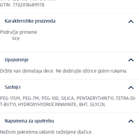
GTIN: 7702018489978
Karakteristike proizvoda
Područje primene:
lice
Upozorenje
Držite van domašaja dece. Ne dodirujte oštrice golim rukama.
Sastojci
PEG-115M, PEG-7M, PEG-100, SILICA, PENTAERYTHRITYL TETRA-DI-
T-BUTYL HYDROXYHYDROCINNAMATE, BHT, GLYCOL
Napomena za upotrebu
Nežnim pokretima ukloniti neželjene dlačice.