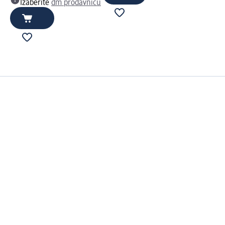
Izaberite
dm prodavnicu