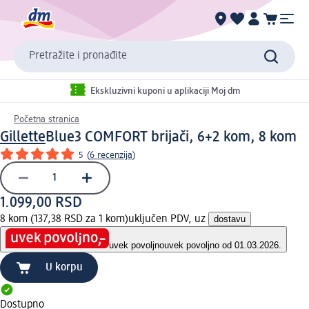
Pretražite i pronađite
Ekskluzivni kuponi u aplikaciji Moj dm
Početna stranica
Gillette
Blue3 COMFORT brijači, 6+2 kom, 8 kom
5
(
6 recenzija
)
1.099,00 RSD
8 kom (137,38 RSD za 1 kom)
uključen PDV, uz
dostavu
uvek povoljno
uvek povoljno od 01.03.2026.
U korpu
Dostupno