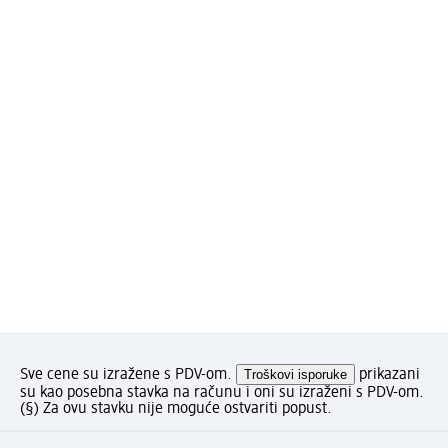
Sve cene su izražene s PDV-om.
Troškovi isporuke
prikazani
su kao posebna stavka na računu i oni su izraženi s PDV-om.
(§) Za ovu stavku nije moguće ostvariti popust.