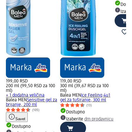
Dost
Izabe
199,00 RSD
119,00 RSD
200 ml (99,50 RSD za 100
300 ml (39,67 RSD za 100
ml)
ml)
+ 1 dodatna veličina
Balea MEN
Ice Feeling 4u1
Balea MEN
Sensitive gel za
gel za tuširanje, 300 ml
brijanje, 200 ml
(13)
(105)
Dostupno
Savet
Izaberite
dm prodavnicu
Dostupno