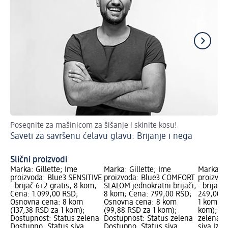
Posegnite za mašinicom za šišanje i skinite kosu!
Do
Saveti za savršenu ćelavu glavu: Brijanje i nega
Le
Br
Slični proizvodi
Marka: Gillette; Ime
Marka: Gillette; Ime
Marka: G
proizvoda: Blue3 SENSITIVE
proizvoda: Blue3 COMFORT
proizvo
- brijač 6+2 gratis, 8 kom;
SLALOM jednokratni brijači,
- brijač,
Cena: 1.099,00 RSD;
8 kom; Cena: 799,00 RSD;
249,00 R
Osnovna cena: 8 kom
Osnovna cena: 8 kom
1 kom (2
(137,38 RSD za 1 kom);
(99,88 RSD za 1 kom);
kom); Do
Dostupnost: Status zelena
Dostupnost: Status zelena
zelena D
Dostupno, Status siva
Dostupno, Status siva
siva Iza