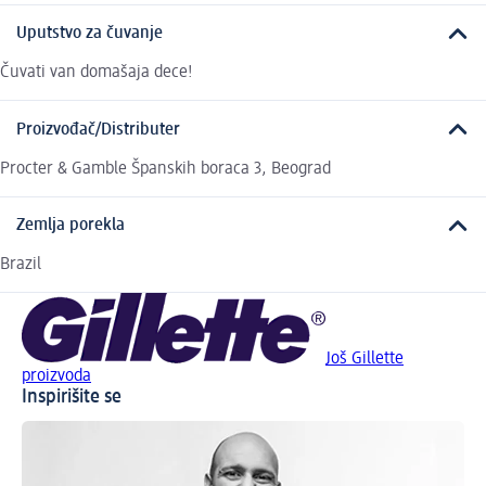
Uputstvo za čuvanje
Čuvati van domašaja dece!
Proizvođač/Distributer
Procter & Gamble Španskih boraca 3, Beograd
Zemlja porekla
Brazil
Još Gillette
proizvoda
Inspirišite se