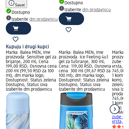
Dostupno
Savet
Izaberite
dm prodavnicu
Dostupno
Izaberite
dm prodavnicu
Kupuju i drugi kupci
Marka: Balea MEN; Ime
Marka: Balea MEN; Ime
Marka: 
proizvoda: Sensitive gel za
proizvoda: Ice Feeling 4u1
proizvod
brijanje, 200 ml; Cena:
gel za tuširanje, 300 ml;
zube - su
199,00 RSD; Osnovna cena:
Cena: 119,00 RSD; Osnovna
vrsta, 1
200 ml (99,50 RSD za 100
cena: 300 ml (39,67 RSD za
745,00 R
ml); dm marka logo;
100 ml); dm marka logo;
1 kom (7
Dostupnost: Status zelena
Dostupnost: Status zelena
kom); Do
Dostupno, Status siva
Dostupno, Status siva
zelena D
Izaberite dm prodavnicu
Izaberite dm prodavnicu
siva Iza
prodavn
745,00 
1 kom (7
kom)
CURAPR
zube - su
vrsta, 1