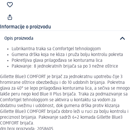
Informacije o proizvodu
Opis proizvoda
Lubrikantna traka sa Comfortgel tehnologijom
Gumena drška koja ne kliza i pruža bolju kontrolu pokreta
Pokretljiva glava prilagođava se konturama lica
Pakovanje: 8 jednokratnih brijača sa po 3 nežne oštrice
Gillette Blue3 COMFORT je brijač za jednokratnu upotrebu čije 3
hromirane oštrice obezbeđuju i do 10 udobnih brijanja. Pokretna
glava za 40° se lepo prilagođava konturama lica, a sečiva se mnogo
lakše peru nego kod Blue II Plus brijača. Traka za podmazivanje sa
Comfortgel tehnologijom se aktivira u kontaktu sa vodom za
dodatnu svežinu i udobnost, dok gumena drška protiv klizanja
Gillette Blue3 COMFORT brijača dobro leži u ruci za bolju kontrolu i
preciznost brijanja. Pakovanje sadrži 6+2 komada Gillette Blue3
COMFORT brijača.
dm broj proizvoda: 2058605