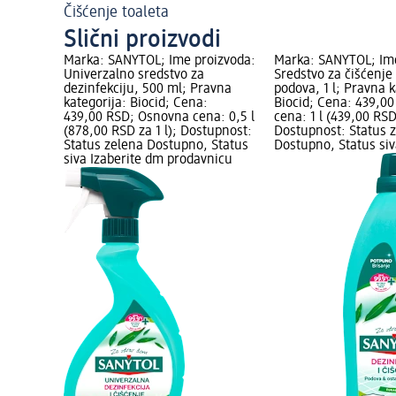
Čišćenje toaleta
Slični proizvodi
Marka: SANYTOL; Ime proizvoda:
Marka: SANYTOL; Ime
Univerzalno sredstvo za
Sredstvo za čišćenje
dezinfekciju, 500 ml; Pravna
podova, 1 l; Pravna k
kategorija: Biocid; Cena:
Biocid; Cena: 439,0
439,00 RSD; Osnovna cena: 0,5 l
cena: 1 l (439,00 RSD 
(878,00 RSD za 1 l); Dostupnost:
Dostupnost: Status 
Status zelena Dostupno, Status
Dostupno, Status siv
siva Izaberite dm prodavnicu