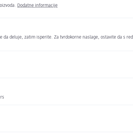
roizvoda.
Dodatne informacije
e da deluje, zatim isperite. Za tvrdokorne naslage, ostavite da s r
.rs