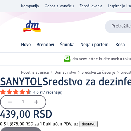
Kompanija
Odnos s javnošću
Zapošljavanje
Inspiracija i s
Pretražite
Novo
Brendovi
Šminka
Nega i parfemi
Kosa
dm newsletter: budite uvek u toku
Početna stranica
Domaćinstvo
Sredstva za čišćenje
Sredst
SANYTOL
Sredstvo za dezinfe
4.6
(
17 recenzija
)
439,00 RSD
0,5 l (878,00 RSD za 1 l)
uključen PDV, uz
dostavu