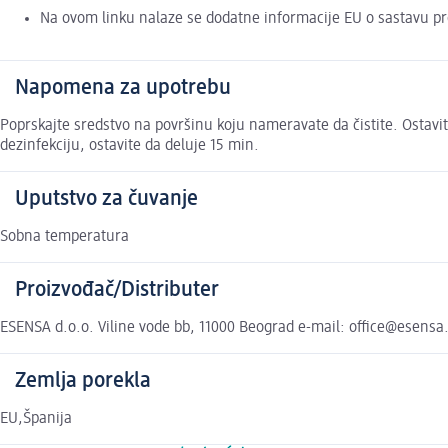
Na ovom linku nalaze se dodatne informacije EU o sastavu p
Napomena za upotrebu
Poprskajte sredstvo na površinu koju nameravate da čistite. Ostavit
dezinfekciju, ostavite da deluje 15 min.
Uputstvo za čuvanje
Sobna temperatura
Proizvođač/Distributer
ESENSA d.o.o. Viline vode bb, 11000 Beograd e-mail: office@esensa
Zemlja porekla
EU,Španija