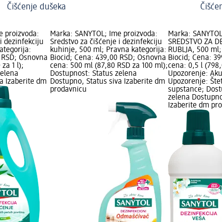
Čišćenje dušeka
Čišće
 proizvoda:
Marka: SANYTOL; Ime proizvoda:
Marka: SANYTOL;
 i dezinfekciju
Sredstvo za čišćenje i dezinfekciju
SREDSTVO ZA D
ategorija:
kuhinje, 500 ml; Pravna kategorija:
RUBLJA, 500 ml;
0 RSD; Osnovna
Biocid; Cena: 439,00 RSD; Osnovna
Biocid; Cena: 3
za 1 l);
cena: 500 ml (87,80 RSD za 100 ml);
cena: 0,5 l (798,
zelena
Dostupnost: Status zelena
Upozorenje: Aku
a Izaberite dm
Dostupno, Status siva Izaberite dm
Upozorenje: Šte
prodavnicu
supstance; Dost
zelena Dostupno
Izaberite dm pr