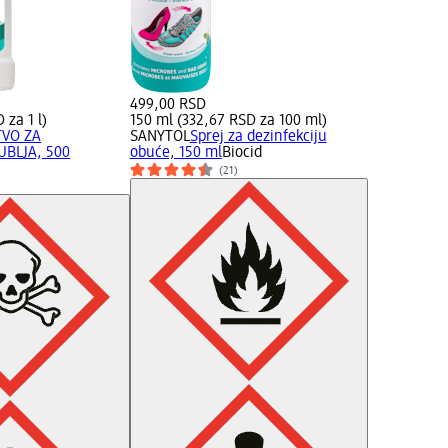
499,00 RSD
 za 1 l)
150 ml (332,67 RSD za 100 ml)
TVO ZA
SANYTOL
Sprej za dezinfekciju
UBLJA, 500
obuće, 150 ml
Biocid
(21)
)