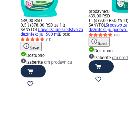
prodavnicu
439,00 RSD
439,00 RSD
1 l (439,00 RSD za 1 l
0,5 l (878,00 RSD za 1 l)
SANYTOL
Sredstvo za 
SANYTOL
Univerzalno sredstvo za
dezinfekciju podova, 
dezinfekciju, 500 ml
Biocid
(33)
(18)
Savet
Savet
Dostupno
Dostupno
Izaberite
dm prod
Izaberite
dm prodavnicu