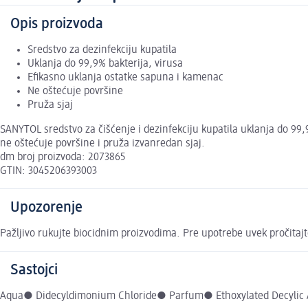
Opis proizvoda
Sredstvo za dezinfekciju kupatila
Uklanja do 99,9% bakterija, virusa
Efikasno uklanja ostatke sapuna i kamenac
Ne oštećuje površine
Pruža sjaj
SANYTOL sredstvo za čišćenje i dezinfekciju kupatila uklanja do 99
ne oštećuje površine i pruža izvanredan sjaj.
dm broj proizvoda: 2073865
GTIN: 3045206393003
Upozorenje
Pažljivo rukujte biocidnim proizvodima. Pre upotrebe uvek pročitajt
Sastojci
Aqua● Didecyldimonium Chloride● Parfum● Ethoxylated Decylic A