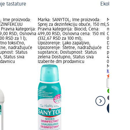
nje tastature
Ekološko čišć
 Ime proizvoda:
Marka: SANYTOL; Ime proizvoda:
Marka: Mr M
EZINFEKCIJU
Sprej za dezinfekciju obuće, 150 ml;
Sredstvo za 
 Pravna kategorija:
Pravna kategorija: Biocid; Cena:
ml; Pravna k
99,00 RSD; Osnovna
499,00 RSD; Osnovna cena: 150 ml
Cena: 429,
00 RSD za 1 l);
(332,67 RSD za 100 ml);
0,75 l (572,
tno toksično,
Upozorenje: Lako zapaljivo,
Dostupnost:
tne, nadražujuće
Upozorenje: Štetne, nadražujuće
Dostupno, S
upnost: Status
supstance; Dostupnost: Status
prodavnicu
, Status siva
zelena Dostupno, Status siva
429,00 RSD
odavnicu
Izaberite dm prodavnicu
0,75 l (572,
Mr Muscle
S
kupatila, 7
Savet
Dostupn
Izaberit