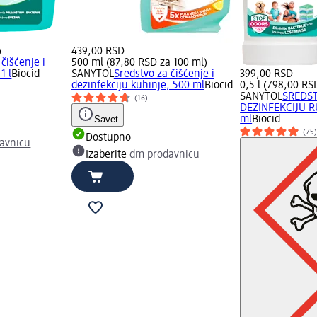
)
439,00 RSD
čišćenje i
500 ml (87,80 RSD za 100 ml)
1 l
Biocid
SANYTOL
Sredstvo za čišćenje i
399,00 RSD
dezinfekciju kuhinje, 500 ml
Biocid
0,5 l (798,00 RSD
SANYTOL
SREDS
(16)
DEZINFEKCIJU R
Savet
ml
Biocid
(75
Dostupno
avnicu
Izaberite
dm prodavnicu