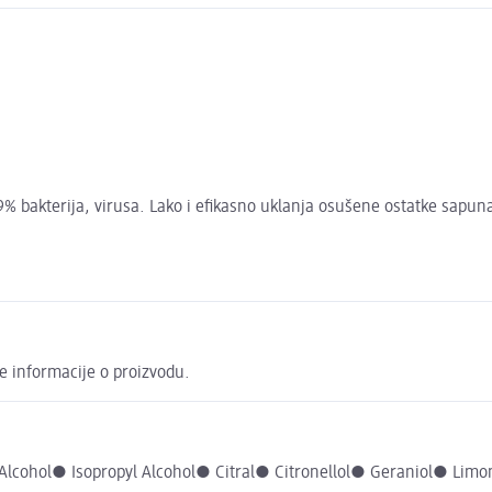
,9% bakterija, virusa. Lako i efikasno uklanja osušene ostatke sapun
e informacije o proizvodu.
lcohol● Isopropyl Alcohol● Citral● Citronellol● Geraniol● Lim