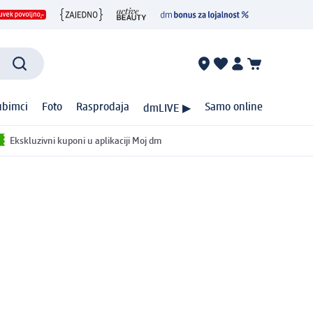
ubimci
Foto
Rasprodaja
Samo online
dmLIVE ▶
Ekskluzivni kuponi u aplikaciji Moj dm