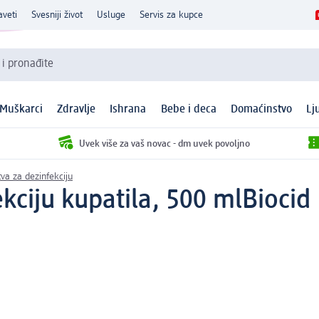
aveti
Svesniji život
Usluge
Servis za kupce
 i pronađite
Muškarci
Zdravlje
Ishrana
Bebe i deca
Domaćinstvo
Lj
Uvek više za vaš novac - dm uvek povoljno
va za dezinfekciju
kciju kupatila, 500 ml
Biocid