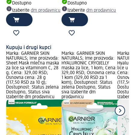
Dostupno
Dostupno
Izaberite
dm prodavnicu
Izaberite
dm prodavnicu
Kupuju i drugi kupci
Marka: GARNIER SKIN
Marka: GARNIER SKIN
Marka: 
NATURALS; Ime proizvoda:
NATURALS; Ime proizvoda:
NATURALS
Sheet Mask mlečna maska
HYALURONIC CRYOJELLY
Hyaluron
za lice sa vitaminom C, 28
maska za lice, 1 kom; Cena:
lice u m
g; Cena: 329,00 RSD;
329,00 RSD; Osnovna cena:
Cena: 32
Osnovna cena: 28 g
1 kom (329,00 RSD za 1
Osnovna 
(117,50 RSD za 10 g);
kom); Dostupnost: Status
(117,50 R
Dostupnost: Status zelena
zelena Dostupno, Status
Dostupno
Dostupno, Status siva
siva Izaberite dm
Dostupno
Izaberite dm prodavnicu
prodavnicu
Izaberit