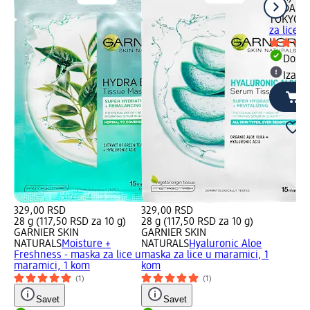
HADA L
TOKYO
H
za lice 
Dost
Izabe
329,00 RSD
329,00 RSD
28 g (117,50 RSD za 10 g)
28 g (117,50 RSD za 10 g)
GARNIER SKIN
GARNIER SKIN
NATURALS
Moisture +
NATURALS
Hyaluronic Aloe
Freshness - maska za lice u
maska za lice u maramici, 1
maramici, 1 kom
kom
(1)
(1)
Savet
Savet