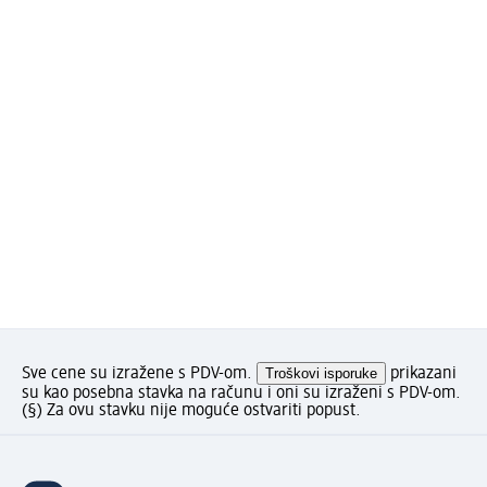
Sve cene su izražene s PDV-om.
Troškovi isporuke
prikazani
su kao posebna stavka na računu i oni su izraženi s PDV-om.
(§) Za ovu stavku nije moguće ostvariti popust.