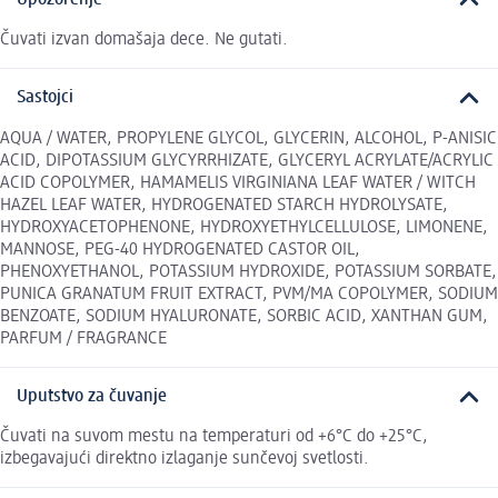
Čuvati izvan domašaja dece. Ne gutati.
Sastojci
AQUA / WATER, PROPYLENE GLYCOL, GLYCERIN, ALCOHOL, P-ANISIC
ACID, DIPOTASSIUM GLYCYRRHIZATE, GLYCERYL ACRYLATE/ACRYLIC
ACID COPOLYMER, HAMAMELIS VIRGINIANA LEAF WATER / WITCH
HAZEL LEAF WATER, HYDROGENATED STARCH HYDROLYSATE,
HYDROXYACETOPHENONE, HYDROXYETHYLCELLULOSE, LIMONENE,
MANNOSE, PEG-40 HYDROGENATED CASTOR OIL,
PHENOXYETHANOL, POTASSIUM HYDROXIDE, POTASSIUM SORBATE,
PUNICA GRANATUM FRUIT EXTRACT, PVM/MA COPOLYMER, SODIUM
BENZOATE, SODIUM HYALURONATE, SORBIC ACID, XANTHAN GUM,
PARFUM / FRAGRANCE
Uputstvo za čuvanje
Čuvati na suvom mestu na temperaturi od +6°C do +25°C,
izbegavajući direktno izlaganje sunčevoj svetlosti.