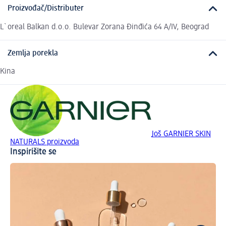
Proizvođač/Distributer
L`oreal Balkan d.o.o. Bulevar Zorana Đinđića 64 A/IV, Beograd
Zemlja porekla
Kina
Još GARNIER SKIN
NATURALS proizvoda
Inspirišite se