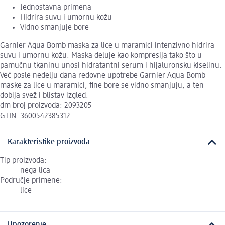
Jednostavna primena
Hidrira suvu i umornu kožu
Vidno smanjuje bore
Garnier Aqua Bomb maska za lice u maramici intenzivno hidrira
suvu i umornu kožu. Maska deluje kao kompresija tako što u
pamučnu tkaninu unosi hidratantni serum i hijaluronsku kiselinu.
Već posle nedelju dana redovne upotrebe Garnier Aqua Bomb
maske za lice u maramici, fine bore se vidno smanjuju, a ten
dobija svež i blistav izgled.
dm broj proizvoda: 2093205
GTIN: 3600542385312
Karakteristike proizvoda
Tip proizvoda:
nega lica
Područje primene:
lice
Upozorenje