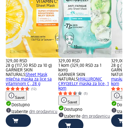
329,00 RSD
329,00 RSD
329,00 
28 g (117,50 RSD za 10 g)
1 kom (329,00 RSD za 1
28 g (117
GARNIER SKIN
kom)
GARNIER
NATURALS
Sheet Mask
GARNIER SKIN
NATURA
mlečna maska za lice sa
NATURALS
HYALURONIC
maska za
vitaminom C, 28 g
CRYOJELLY maska za lice, 1
kom
kom
(12)
(5)
Savet
Save
Savet
Dostupno
Dost
Dostupno
Izaberite
dm prodavnicu
Izabe
Izaberite
dm prodavnicu