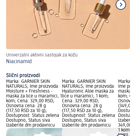
Univerzalni aktivni sastojak za kožu
Na
Niacinamid
sas
DI
Slični proizvodi
Marka: GARNIER SKIN
Marka: GARNIER SKIN
Marka: 
NATURALS; Ime proizvoda:
NATURALS; Ime proizvoda:
Ime proi
Moisture + Freshness -
Hyaluronic Aloe maska za
maska za
maska za lice u maramici, 1
lice u maramici, 1 kom;
kom; Cen
kom; Cena: 329,00 RSD;
Cena: 329,00 RSD;
Osnovna
Osnovna cena: 28 g
Osnovna cena: 28 g
(349,00 
(117,50 RSD za 10 g);
(117,50 RSD za 10 g);
Dostupno
Dostupnost: Status zelena
Dostupnost: Status zelena
Dostupno
Dostupno, Status siva
Dostupno, Status siva
Izaberit
Izaberite dm prodavnicu
Izaberite dm prodavnicu
349,00 
1 kom (3
kom)