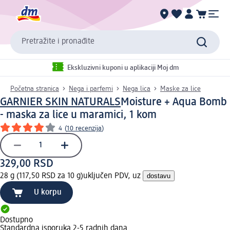
Pretražite i pronađite
Ekskluzivni kuponi u aplikaciji Moj dm
Početna stranica
Nega i parfemi
Nega lica
Maske za lice
GARNIER SKIN NATURALS
Moisture + Aqua Bomb
- maska za lice u maramici, 1 kom
4
(
10 recenzija
)
329,00 RSD
28 g (117,50 RSD za 10 g)
uključen PDV, uz
dostavu
U korpu
Dostupno
Standardna isporuka 2-5 radnih dana